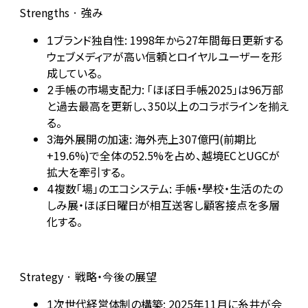
Strengths · 強み
ブランド独自性: 1998年から27年間毎日更新する
1
ウェブメディアが高い信頼とロイヤルユーザーを形
成している。
手帳の市場支配力: 「ほぼ日手帳2025」は96万部
2
と過去最高を更新し、350以上のコラボラインを揃え
る。
海外展開の加速: 海外売上307億円(前期比
3
+19.6%)で全体の52.5%を占め、越境ECとUGCが
拡大を牽引する。
複数「場」のエコシステム: 手帳・學校・生活のたの
4
しみ展・ほぼ日曜日が相互送客し顧客接点を多層
化する。
Strategy · 戦略・今後の展望
次世代経営体制の構築: 2025年11月に糸井が会
1