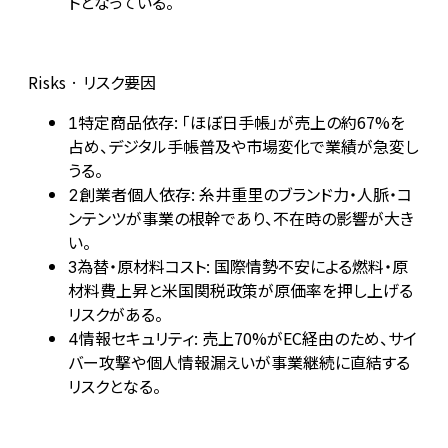
トとなっている。
Risks · リスク要因
特定商品依存: 「ほぼ日手帳」が売上の約67%を
1
占め、デジタル手帳普及や市場変化で業績が急変し
うる。
創業者個人依存: 糸井重里のブランド力・人脈・コ
2
ンテンツが事業の根幹であり、不在時の影響が大き
い。
為替・原材料コスト: 国際情勢不安による燃料・原
3
材料費上昇と米国関税政策が原価率を押し上げる
リスクがある。
情報セキュリティ: 売上70%がEC経由のため、サイ
4
バー攻撃や個人情報漏えいが事業継続に直結する
リスクとなる。