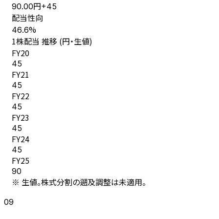
円
90.00
+
45
配当性向
%
46.6
1株配当 推移 (円・生値)
FY
20
45
FY
21
45
FY
22
45
FY
23
45
FY
24
45
FY
25
90
※ 生値。株式分割の遡及調整は未適用。
09