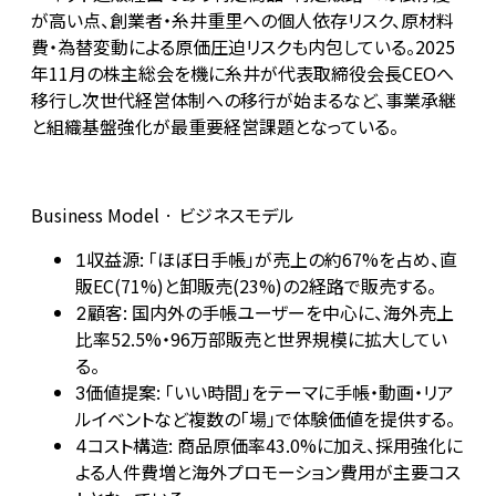
が高い点、創業者・糸井重里への個人依存リスク、原材料
費・為替変動による原価圧迫リスクも内包している。2025
年11月の株主総会を機に糸井が代表取締役会長CEOへ
移行し次世代経営体制への移行が始まるなど、事業承継
と組織基盤強化が最重要経営課題となっている。
Business Model · ビジネスモデル
収益源: 「ほぼ日手帳」が売上の約67%を占め、直
1
販EC(71%)と卸販売(23%)の2経路で販売する。
顧客: 国内外の手帳ユーザーを中心に、海外売上
2
比率52.5%・96万部販売と世界規模に拡大してい
る。
価値提案: 「いい時間」をテーマに手帳・動画・リア
3
ルイベントなど複数の「場」で体験価値を提供する。
コスト構造: 商品原価率43.0%に加え、採用強化に
4
よる人件費増と海外プロモーション費用が主要コス