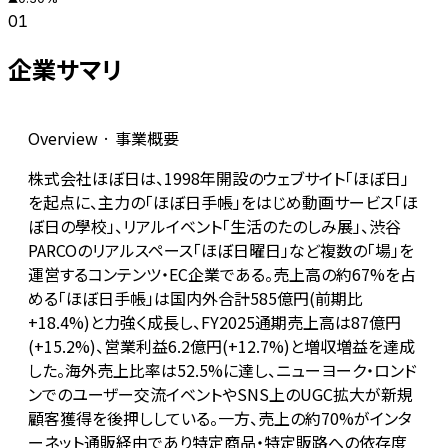
01
企業サマリ
Overview · 事業概要
株式会社ほぼ日は、1998年開設のウェブサイト「ほぼ日」
を起点に、主力の「ほぼ日手帳」をはじめ動画サービス「ほ
ぼ日の學校」、リアルイベント「生活のたのしみ展」、渋谷
PARCOのリアルスペース「ほぼ日曜日」など複数の「場」を
運営するコンテンツ・EC企業である。売上高の約67%を占
める「ほぼ日手帳」は国内外合計585億円(前期比
+18.4%)と力強く成長し、FY2025通期売上高は87億円
(+15.2%)、営業利益6.2億円(+12.7%)と増収増益を達成
した。海外売上比率は52.5%に達し、ニューヨーク・ロンド
ンでのユーザー交流イベントやSNS上のUGC拡大が新規
顧客獲得を後押ししている。一方、売上の約70%がインタ
ーネット通販経由であり特定商品・特定販路への依存度