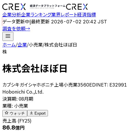
企業分析
企業ランキング
業界レポート
経済指標
データ更新中
|
最終更新
2026-07-02 20:42 JST
調査を依頼
→
ホーム
/
企業
/
小売業
/
株式会社ほぼ日
株
株式会社ほぼ日
カブシキガイシャホボニチ
上場
小売業
3560
EDINET:
E32991
Hobonichi Co.,Ltd.
決算期
:
08月期
業種
:
小売業
ウォッチ
Export
売上高 (FY25)
86.8
億円