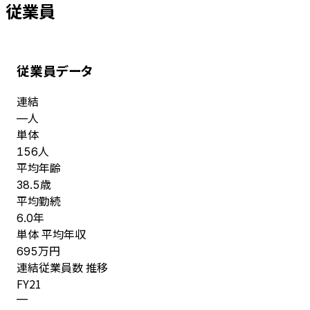
従業員
従業員データ
連結
人
—
単体
人
156
平均年齢
歳
38.5
平均勤続
年
6.0
単体 平均年収
万円
695
連結従業員数 推移
FY
21
—