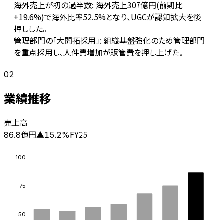
海外売上が初の過半数: 海外売上307億円(前期比
+19.6%)で海外比率52.5%となり、UGCが認知拡大を後
押しした。
管理部門の「大開拓採用」: 組織基盤強化のため管理部門
を重点採用し、人件費増加が販管費を押し上げた。
02
業績推移
売上高
億円
FY25
86.8
▲
15.2
%
100
75
50