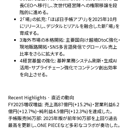
長CEOへ移行し、次世代経営陣への権限移譲を段
階的に進める。
「場」の拡充: 「ほぼ日手帳アプリ」を2025年10月
2
にリリースし、デジタルとリアルを融合した新「場」を
育成する。
海外市場の本格開拓: 主要国向け越境DtoC強化・
3
現地販路開拓・SNS多言語発信でグローバル売上
比率をさらに拡大する。
経営基盤の強化: 基幹業務システム刷新・生成AI
4
活用・サプライチェーン強化でコンテンツ創出効率
を向上させる。
Recent Highlights · 直近の動向
FY2025増収増益: 売上高87億円(+15.2%)・営業利益6.2
億円(+12.7%)・純利益4.5億円(+12.3%)を達成した。
手帳販売96万部: 2025年版が前年90万部を上回り過去
最高を更新し、ONE PIECEなど多彩なコラボが奏功した。