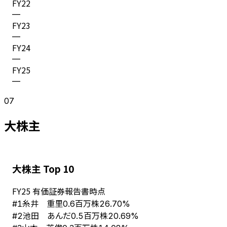
FY
22
—
FY
23
—
FY
24
—
FY
25
—
07
大株主
大株主 Top 10
FY
25
有価証券報告書時点
糸井 重里
#
1
0.6百万株
26.70%
池田 あんだ
#
2
0.5百万株
20.69%