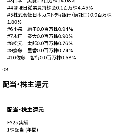
山本 英俊
#
3
0.3百万株
14.08%
ほぼ日従業員持株会
#
4
0.1百万株
4.45%
株式会社日本カストディ銀行（信託口）
#
5
0.0百万株
1.80%
小泉 絢子
#
6
0.0百万株
0.94%
永田 泰大
#
7
0.0百万株
0.90%
松元 太郎
#
8
0.0百万株
0.76%
齋藤 里香
#
9
0.0百万株
0.74%
佐藤 智行
#
10
0.0百万株
0.58%
08
配当・株主還元
配当・株主還元
FY
25
実績
1株配当 (年間)