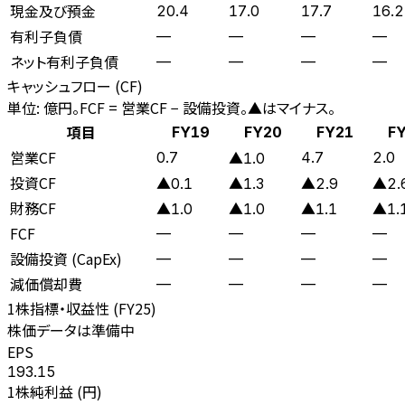
現金及び預金
20.4
17.0
17.7
16.2
有利子負債
—
—
—
—
ネット有利子負債
—
—
—
—
キャッシュフロー (CF)
単位: 億円。FCF = 営業CF − 設備投資。▲はマイナス。
項目
FY19
FY20
FY21
F
営業CF
0.7
4.7
2.0
▲1.0
投資CF
▲0.1
▲1.3
▲2.9
▲2.
財務CF
▲1.0
▲1.0
▲1.1
▲1.
FCF
—
—
—
—
設備投資 (CapEx)
—
—
—
—
減価償却費
—
—
—
—
1株指標・収益性 (
FY25
)
株価データは準備中
EPS
193.15
1株純利益 (円)