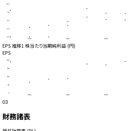
10.0
7.5
5.0
2.5
0.0
FY20
FY22
FY24
EPS 推移
1 株当たり当期純利益 (円)
EPS
200
150
100
50
0
FY20
FY22
FY24
03
財務諸表
損益計算書 (PL)