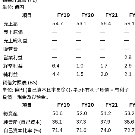
単位: 億円
項目
FY19
FY20
FY21
F
売上高
54.7
53.1
56.4
59.1
売上原価
—
—
—
—
売上総利益
—
—
—
—
販管費
—
—
—
—
営業利益
—
—
—
2.8
経常利益
6.4
1.0
1.7
2.9
純利益
4.4
1.5
2.0
2.1
貸借対照表 (BS)
単位: 億円 (自己資本比率を除く)。ネット有利子負債 = 有利子
負債 − 現金及び預金。
項目
FY19
FY20
FY21
F
総資産
50.6
52.0
51.2
53.2
純資産 (自己資本)
36.1
37.3
37.9
38.6
自己資本比率 (%)
71.4
71.6
74.0
72.7