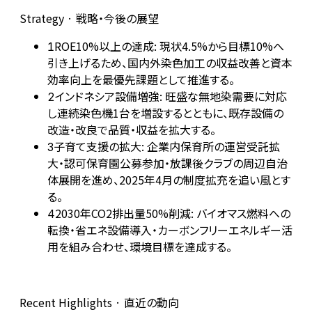
Strategy · 戦略・今後の展望
ROE10%以上の達成: 現状4.5%から目標10%へ
1
引き上げるため、国内外染色加工の収益改善と資本
効率向上を最優先課題として推進する。
インドネシア設備増強: 旺盛な無地染需要に対応
2
し連続染色機1台を増設するとともに、既存設備の
改造・改良で品質・収益を拡大する。
子育て支援の拡大: 企業内保育所の運営受託拡
3
大・認可保育園公募参加・放課後クラブの周辺自治
体展開を進め、2025年4月の制度拡充を追い風とす
る。
2030年CO2排出量50%削減: バイオマス燃料への
4
転換・省エネ設備導入・カーボンフリーエネルギー活
用を組み合わせ、環境目標を達成する。
Recent Highlights · 直近の動向