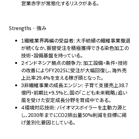
営業赤字が常態化するリスクがある。
Strengths · 強み
繊維業界再編の受益者: 大手紡績の繊維事業撤退
1
が続くなか、振替受注を積極獲得できる染色加工の
技術・設備基盤を持っている。
インドネシア拠点の競争力: 加工設備・条件・技術
2
の改善によりFY2025に受注が大幅回復し、海外売
上比率29.4%を支える稼ぎ頭となった。
非繊維事業の成長エンジン: 子育て支援売上38.7
3
億円・前期比+9.5%と、国の「こども未来戦略」追い
風を受けた安定成長分野を育成中である。
環境対応技術: バイオマスボイラーを主動力源と
4
し、2030年までにCO2排出量50%削減を目標に掲
げ差別化要因としている。