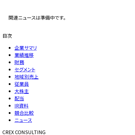
関連ニュースは準備中です。
目次
企業サマリ
業績推移
財務
セグメント
地域別売上
従業員
大株主
配当
IR資料
競合比較
ニュース
CREX CONSULTING