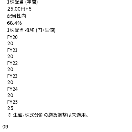
1株配当 (年間)
円
25.00
+
5
配当性向
%
68.4
1株配当 推移 (円・生値)
FY
20
20
FY
21
20
FY
22
20
FY
23
20
FY
24
20
FY
25
25
※ 生値。株式分割の遡及調整は未適用。
09