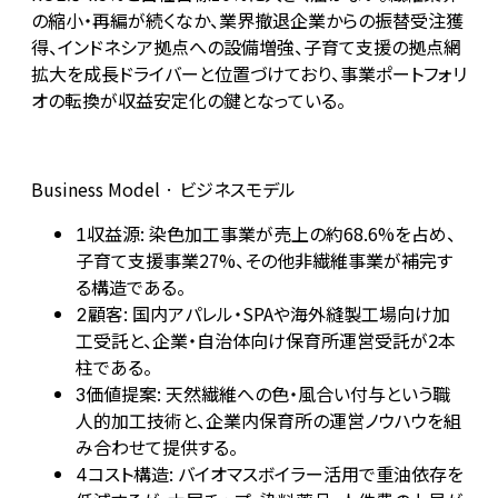
の縮小・再編が続くなか、業界撤退企業からの振替受注獲
得、インドネシア拠点への設備増強、子育て支援の拠点網
拡大を成長ドライバーと位置づけており、事業ポートフォリ
オの転換が収益安定化の鍵となっている。
Business Model · ビジネスモデル
収益源: 染色加工事業が売上の約68.6%を占め、
1
子育て支援事業27%、その他非繊維事業が補完す
る構造である。
顧客: 国内アパレル・SPAや海外縫製工場向け加
2
工受託と、企業・自治体向け保育所運営受託が2本
柱である。
価値提案: 天然繊維への色・風合い付与という職
3
人的加工技術と、企業内保育所の運営ノウハウを組
み合わせて提供する。
コスト構造: バイオマスボイラー活用で重油依存を
4