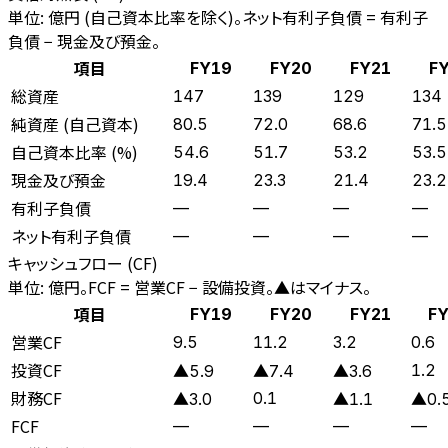
単位: 億円 (自己資本比率を除く)。ネット有利子負債 = 有利子
負債 − 現金及び預金。
項目
FY19
FY20
FY21
F
総資産
147
139
129
134
純資産 (自己資本)
80.5
72.0
68.6
71.5
自己資本比率 (%)
54.6
51.7
53.2
53.5
現金及び預金
19.4
23.3
21.4
23.2
有利子負債
—
—
—
—
ネット有利子負債
—
—
—
—
キャッシュフロー (CF)
単位: 億円。FCF = 営業CF − 設備投資。▲はマイナス。
項目
FY19
FY20
FY21
F
営業CF
9.5
11.2
3.2
0.6
投資CF
1.2
▲5.9
▲7.4
▲3.6
財務CF
0.1
▲3.0
▲1.1
▲0.
FCF
—
—
—
—