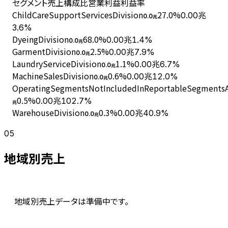
セグメント
売上
構成比
営業利益
利益率
ChildCareSupportServicesDivision
27.0
%
0.00兆
0.0
兆
3.6%
DyeingDivision
68.0
%
0.00兆
1.4%
0.0
兆
GarmentDivision
2.5
%
0.00兆
7.9%
0.0
兆
LaundryServiceDivision
1.1
%
0.00兆
6.7%
0.0
兆
MachineSalesDivision
0.6
%
0.00兆
12.0%
0.0
兆
OperatingSegmentsNotIncludedInReportableSegmentsAn
0.5
%
0.00兆
102.7%
兆
WarehouseDivision
0.3
%
0.00兆
40.9%
0.0
兆
05
地域別売上
地域別売上データは準備中です。