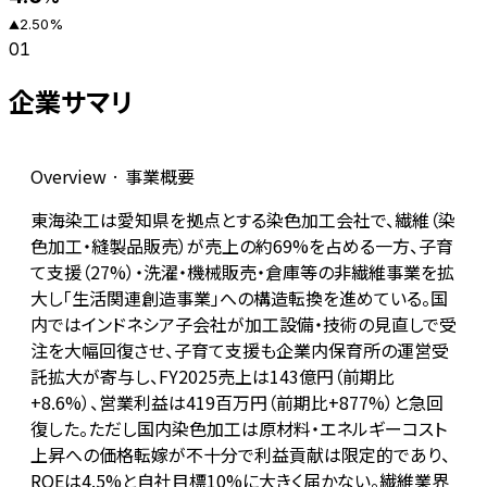
2.50
%
▲
01
企業サマリ
Overview · 事業概要
東海染工は愛知県を拠点とする染色加工会社で、繊維（染
色加工・縫製品販売）が売上の約69%を占める一方、子育
て支援（27%）・洗濯・機械販売・倉庫等の非繊維事業を拡
大し「生活関連創造事業」への構造転換を進めている。国
内ではインドネシア子会社が加工設備・技術の見直しで受
注を大幅回復させ、子育て支援も企業内保育所の運営受
託拡大が寄与し、FY2025売上は143億円（前期比
+8.6%）、営業利益は419百万円（前期比+877%）と急回
復した。ただし国内染色加工は原材料・エネルギーコスト
上昇への価格転嫁が不十分で利益貢献は限定的であり、
ROEは4.5%と自社目標10%に大きく届かない。繊維業界