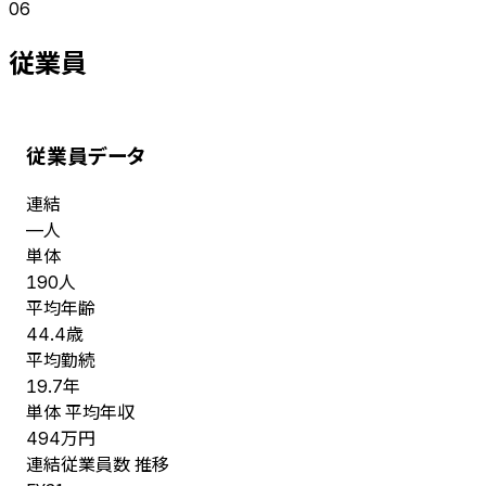
06
従業員
従業員データ
連結
人
—
単体
人
190
平均年齢
歳
44.4
平均勤続
年
19.7
単体 平均年収
万円
494
連結従業員数 推移