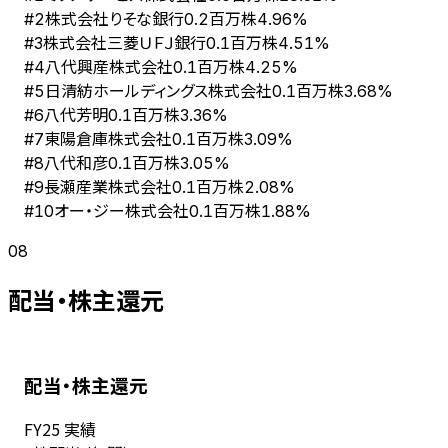
株式会社りそな銀行
#
2
0.2百万株
4.96%
株式会社三菱ＵＦＪ銀行
#
3
0.1百万株
4.51%
八代興産株式会社
#
4
0.1百万株
4.25%
日清紡ホールディングス株式会社
#
5
0.1百万株
3.68%
八代芳明
#
6
0.1百万株
3.36%
東陽倉庫株式会社
#
7
0.1百万株
3.09%
八代和彦
#
8
0.1百万株
3.05%
長瀬産業株式会社
#
9
0.1百万株
2.08%
オー・ジー株式会社
#
10
0.1百万株
1.88%
08
配当・株主還元
配当・株主還元
FY
25
実績