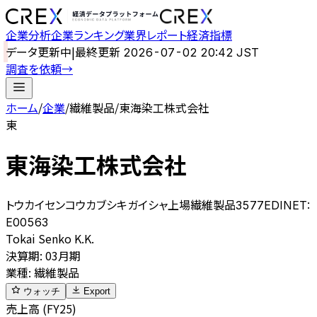
企業分析
企業ランキング
業界レポート
経済指標
データ更新中
|
最終更新
2026-07-02 20:42 JST
調査を依頼
→
ホーム
/
企業
/
繊維製品
/
東海染工株式会社
東
東海染工株式会社
トウカイセンコウカブシキガイシャ
上場
繊維製品
3577
EDINET:
E00563
Tokai Senko K.K.
決算期
:
03月期
業種
:
繊維製品
ウォッチ
Export
売上高 (FY25)