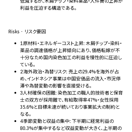
低減するが、木屑チップ・染料薬品・人件費の上昇が
利益を圧迫する構造である。
Risks · リスク要因
原材料・エネルギーコスト上昇: 木屑チップ・染料・
1
薬品の調達価格が上昇傾向にあり、価格転嫁が不
十分なため国内染色加工の利益を慢性的に圧迫し
ている。
海外政治・為替リスク: 売上の29.4%を海外が占
2
め、インドネシア事業は中国安価品の流入・市況停
滞や為替変動の影響を直接受ける。
人材確保の困難: 染色加工の職人的技術者と保育
3
士の双方が採用難で、有給取得率47%・女性採用
35.6%と目標未達が続いており事業拡大の制約と
なる。
季節変動と収益の集中: 下半期に経常利益の
4
80.3%が集中するなど収益変動が大きく、上半期の