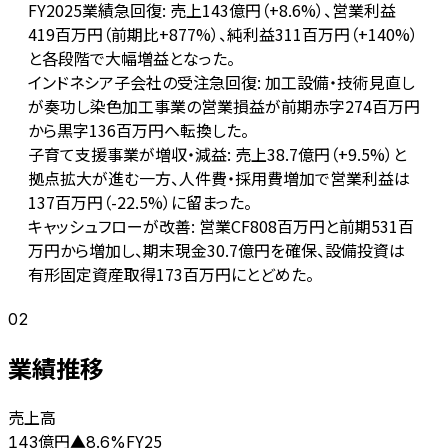
FY2025業績急回復: 売上143億円（+8.6%）、営業利益
419百万円（前期比+877%）、純利益311百万円（+140%）
と各段階で大幅増益となった。
インドネシア子会社の受注急回復: 加工設備・技術見直し
が奏功し染色加工事業の営業損益が前期赤字274百万円
から黒字136百万円へ転換した。
子育て支援事業が増収・減益: 売上38.7億円（+9.5%）と
拠点拡大が進む一方、人件費・採用費増加で営業利益は
137百万円（-22.5%）に留まった。
キャッシュフローが改善: 営業CF808百万円と前期531百
万円から増加し、期末現金30.7億円を確保、設備投資は
有形固定資産取得173百万円にとどめた。
02
業績推移
売上高
億円
FY25
143
▲
8.6
%