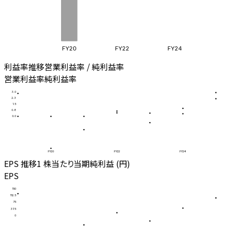
FY20
FY22
FY24
利益率推移
営業利益率 / 純利益率
営業利益率
純利益率
3.0
2.3
1.5
0.8
0.0
FY20
FY22
FY24
EPS 推移
1 株当たり当期純利益 (円)
EPS
150
112.5
75
37.5
0