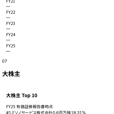
FY
21
—
FY
22
—
FY
23
—
FY
24
—
FY
25
—
07
大株主
大株主 Top 10
FY
25
有価証券報告書時点
ミソノサービス株式会社
#
1
0.6百万株
18.31%