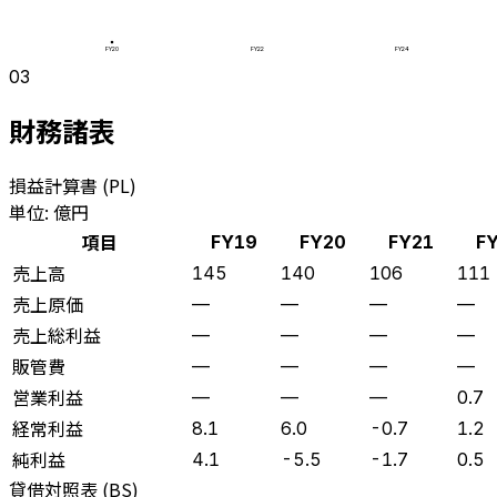
FY20
FY22
FY24
03
財務諸表
損益計算書 (PL)
単位: 億円
項目
FY19
FY20
FY21
F
売上高
145
140
106
111
売上原価
—
—
—
—
売上総利益
—
—
—
—
販管費
—
—
—
—
営業利益
—
—
—
0.7
経常利益
8.1
6.0
-0.7
1.2
純利益
4.1
-5.5
-1.7
0.5
貸借対照表 (BS)