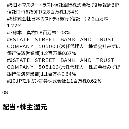
日本マスタートラスト信託銀行株式会社（役員報酬BIP
#
5
信託口・76759口）
2.8百万株
1.54%
株式会社日本カストディ銀行（信託口）
#
6
2.2百万株
1.22%
藤本 真樹
#
7
1.8百万株
1.03%
ＳＴＡＴＥ ＳＴＲＥＥＴ ＢＡＮＫ ＡＮＤ ＴＲＵＳＴ
#
8
ＣＯＭＰＡＮＹ ５０５００１(常任代理人 株式会社みずほ
銀行決済営業部)
1.2百万株
0.67%
ＳＴＡＴＥ ＳＴＲＥＥＴ ＢＡＮＫ ＡＮＤ ＴＲＵＳＴ
#
9
ＣＯＭＰＡＮＹ ５０５１０３(常任代理人 株式会社みずほ
銀行決済営業部)
1.1百万株
0.64%
ＪＰモルガン証券株式会社
#
10
1.1百万株
0.62%
08
配当・株主還元