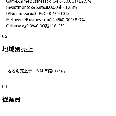
GameAnimeBusiness
64.6
%
0.00兆
12.5%
0.0
兆
Investment
5.9
%
▲0.00兆
-12.3%
0.0
兆
IPBusiness
3.0
%
0.00兆
16.3%
0.0
兆
MetaverseBusiness
14.4
%
0.00兆
8.0%
0.0
兆
Others
0.3
%
0.00兆
118.2%
0.0
兆
05
地域別売上
地域別売上データは準備中です。
06
従業員