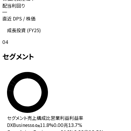
配当利回り
—
直近 DPS / 株価
成長投資 (
FY25
)
04
セグメント
セグメント
売上
構成比
営業利益
利益率
DXBusiness
11.8
%
0.00兆
13.7%
0.0
兆