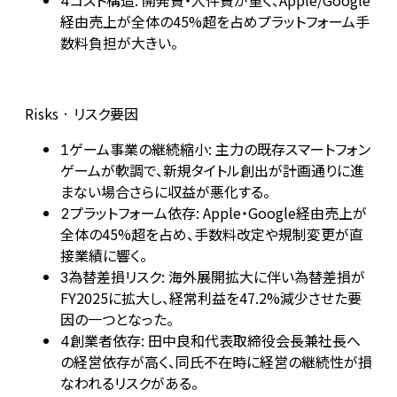
コスト構造: 開発費・人件費が重く、Apple/Google
4
経由売上が全体の45%超を占めプラットフォーム手
数料負担が大きい。
Risks · リスク要因
ゲーム事業の継続縮小: 主力の既存スマートフォン
1
ゲームが軟調で、新規タイトル創出が計画通りに進
まない場合さらに収益が悪化する。
プラットフォーム依存: Apple・Google経由売上が
2
全体の45%超を占め、手数料改定や規制変更が直
接業績に響く。
為替差損リスク: 海外展開拡大に伴い為替差損が
3
FY2025に拡大し、経常利益を47.2%減少させた要
因の一つとなった。
創業者依存: 田中良和代表取締役会長兼社長へ
4
の経営依存が高く、同氏不在時に経営の継続性が損
なわれるリスクがある。