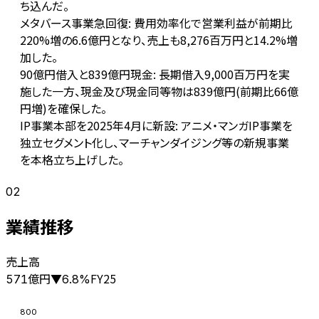
ち込んだ。
メタバース事業急回復: 費用効率化で営業利益が前期比
220%増の6.6億円となり、売上も8,276百万円と14.2%増
加した。
90億円借入と839億円現金: 長期借入9,000百万円を実
施した一方、現金及び現金同等物は839億円(前期比66億
円増)を確保した。
IP事業本部を2025年4月に新設: アニメ・マンガIP事業を
独立セグメント化し、マーチャンダイジング等の新規事業
を本格立ち上げした。
02
業績推移
売上高
億円
FY25
571
▼
6.8
%
800