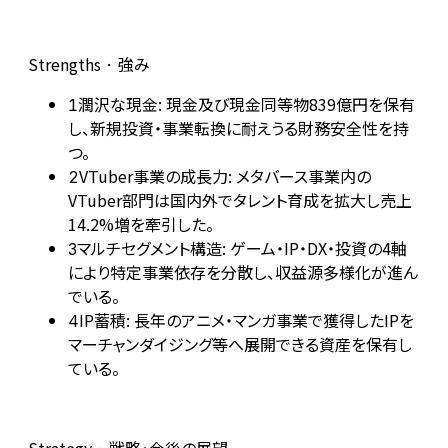
Strengths · 強み
潤沢な現金: 現金及び現金同等物839億円を保有
1
し、新規投資・事業転換に耐えうる財務安全性を持
つ。
VTuber事業の成長力: メタバース事業内の
2
VTuber部門は国内外でタレント育成を拡大し売上
14.2%増を牽引した。
マルチセグメント構造: ゲーム・IP・DX・投資の4軸
3
により特定事業依存を分散し、収益源多様化が進ん
でいる。
IP蓄積: 長年のアニメ・マンガ事業で獲得したIPを
4
マーチャンダイジング等へ展開できる資産を保有し
ている。