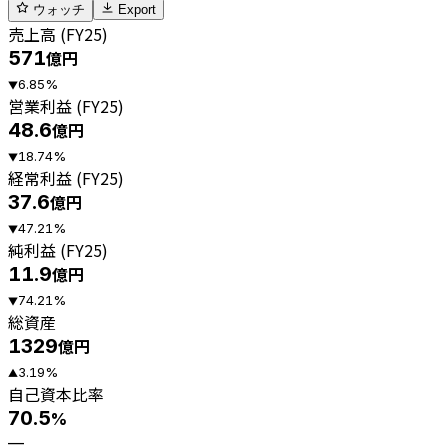
ウォッチ
Export
売上高 (FY25)
571
億円
6.85
%
▼
営業利益 (FY25)
48.6
億円
18.74
%
▼
経常利益 (FY25)
37.6
億円
47.21
%
▼
純利益 (FY25)
11.9
億円
74.21
%
▼
総資産
1329
億円
3.19
%
▲
自己資本比率
70.5
%
—