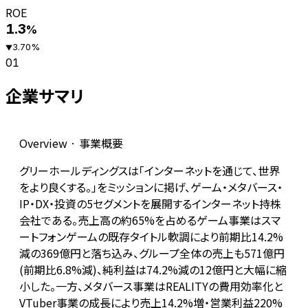
ROE
1.3
%
3.70
%
▼
01
企業サマリ
Overview · 事業概要
グリーホールディングスは「インターネットを通じて、世界
をより良くする。」をミッションに掲げ、ゲーム・メタバース・
IP・DX・投資の5セグメントを展開するインターネット持株
会社である。売上高の約65%を占めるゲーム事業はスマ
ートフォンゲームの既存タイトル軟調により前期比14.2%
減の369億円と落ち込み、グループ全体の売上も571億円
(前期比6.8%減)、純利益は74.2%減の12億円と大幅に縮
小した。一方、メタバース事業はREALITYの費用効率化と
VTuber事業の成長により売上14.2%増・営業利益220%