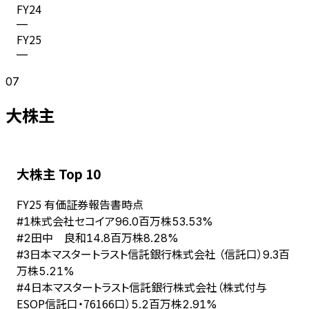
FY
24
—
FY
25
—
07
大株主
大株主 Top 10
FY
25
有価証券報告書時点
株式会社セコイア
#
1
96.0百万株
53.53%
田中 良和
#
2
14.8百万株
8.28%
日本マスタートラスト信託銀行株式会社 （信託口）
#
3
9.3百
万株
5.21%
日本マスタートラスト信託銀行株式会社（株式付与
#
4
ESOP信託口・76166口）
5.2百万株
2.91%