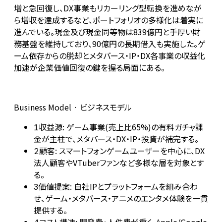
増と急回復し、DX事業もリカーリング型転換を進めなが
ら増収を達成するなど、ポートフォリオの多様化は着実に
進んでいる。現金及び現金同等物は839億円と手厚い財
務基盤を維持しており、90億円の長期借入も実施した。ゲ
ーム依存からの脱却とメタバース・IP・DX各事業の収益化
加速が企業価値回復の鍵を握る局面にある。
Business Model · ビジネスモデル
収益源: ゲーム事業(売上比65%)の有料ガチャ課
1
金が主柱で、メタバース・DX・IP・投資が補完する。
顧客: スマートフォンゲームユーザーを中心に、DX
2
法人顧客やVTuberファンなど多様な層を対象とす
る。
価値提案: 自社IPとプラットフォームを組み合わ
3
せ、ゲーム・メタバース・アニメのエンタメ体験を一貫
提供する。