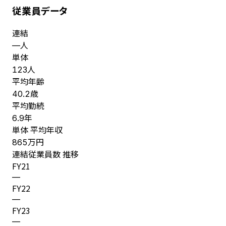
従業員データ
連結
人
—
単体
人
123
平均年齢
歳
40.2
平均勤続
年
6.9
単体 平均年収
万円
865
連結従業員数 推移
FY
21
—
FY
22
—
FY
23
—