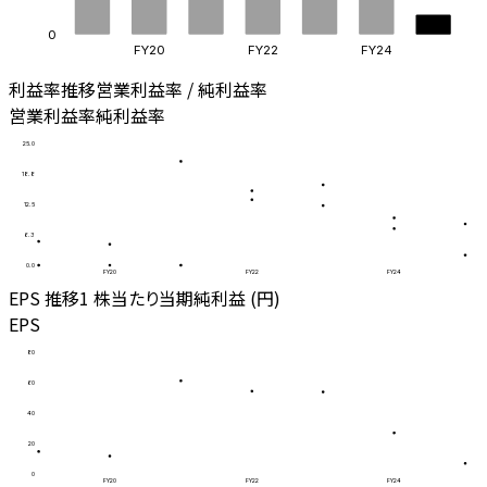
0
FY20
FY22
FY24
利益率推移
営業利益率 / 純利益率
営業利益率
純利益率
25.0
18.8
12.5
6.3
0.0
FY20
FY22
FY24
EPS 推移
1 株当たり当期純利益 (円)
EPS
80
60
40
20
0
FY20
FY22
FY24