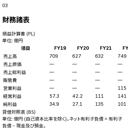
03
財務諸表
損益計算書 (PL)
単位: 億円
項目
FY19
FY20
FY21
F
売上高
709
627
632
749
売上原価
—
—
—
—
売上総利益
—
—
—
—
販管費
—
—
—
—
営業利益
—
—
—
115
経常利益
57.3
42.2
111
141
純利益
34.9
27.1
135
101
貸借対照表 (BS)
単位: 億円 (自己資本比率を除く)。ネット有利子負債 = 有利子
負債 − 現金及び預金。