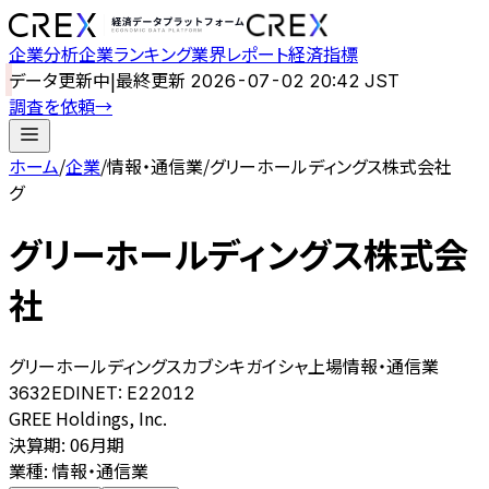
企業分析
企業ランキング
業界レポート
経済指標
データ更新中
|
最終更新
2026-07-02 20:42 JST
調査を依頼
→
ホーム
/
企業
/
情報・通信業
/
グリーホールディングス株式会社
グ
グリーホールディングス株式会
社
グリーホールディングスカブシキガイシャ
上場
情報・通信業
3632
EDINET:
E22012
GREE Holdings, Inc.
決算期
:
06月期
業種
:
情報・通信業