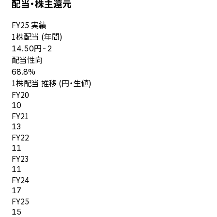
配当・株主還元
FY
25
実績
1株配当 (年間)
円
14.50
-2
配当性向
%
68.8
1株配当 推移 (円・生値)
FY
20
10
FY
21
13
FY
22
11
FY
23
11
FY
24
17
FY
25
15