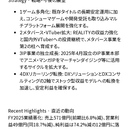
Strategy · 戦略・今後の展望
ゲーム多角化: 既存タイトルの長期安定運用に加
1
え、コンシューマゲームや開発受託も取り込みマル
チプラットフォーム展開を強化する。
メタバース・VTuber拡大: REALITYの収益力強化
2
と国内外VTuberへの投資継続で、メタバース事業を
第2の柱へ育成する。
IP事業の独立成長: 2025年4月設立のIP事業本部
3
でアニメ・マンガIPをマーチャンダイジング等に活用
するサイクルを拡大する。
DXリカーリング転換: DXソリューションとDXコンサ
4
ルティングの2軸でストック型収益モデルへの転換を
加速し、安定利益を確保する。
Recent Highlights · 直近の動向
FY2025業績悪化: 売上571億円(前期比6.8%減)、営業利
益49億円(同18.7%減)、純利益は74.2%減の12億円に落