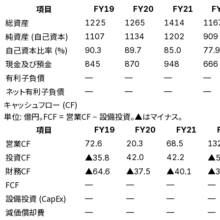
項目
FY19
FY20
FY21
F
総資産
1225
1265
1414
116
純資産 (自己資本)
1107
1134
1202
909
自己資本比率 (%)
90.3
89.7
85.0
77.9
現金及び預金
845
870
948
666
有利子負債
—
—
—
—
ネット有利子負債
—
—
—
—
キャッシュフロー (CF)
単位: 億円。FCF = 営業CF − 設備投資。▲はマイナス。
項目
FY19
FY20
FY21
営業CF
72.6
20.3
68.5
13
投資CF
42.0
42.2
▲35.8
▲5
財務CF
▲64.6
▲37.5
▲40.1
▲3
FCF
—
—
—
—
設備投資 (CapEx)
—
—
—
—
減価償却費
—
—
—
—