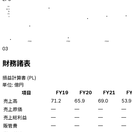
30
22.5
15
7.5
0
FY20
FY22
FY24
03
財務諸表
損益計算書 (PL)
単位: 億円
項目
FY19
FY20
FY21
F
売上高
71.2
65.9
69.0
53.9
売上原価
—
—
—
—
売上総利益
—
—
—
—
販管費
—
—
—
—