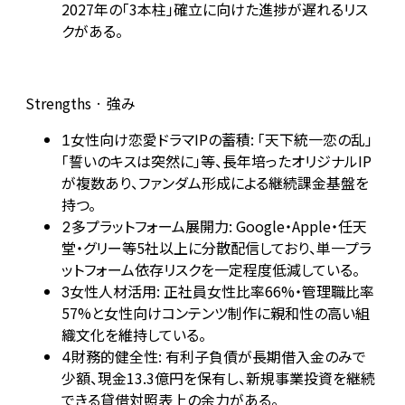
2027年の「3本柱」確立に向けた進捗が遅れるリス
クがある。
Strengths · 強み
女性向け恋愛ドラマIPの蓄積: 「天下統一恋の乱」
1
「誓いのキスは突然に」等、長年培ったオリジナルIP
が複数あり、ファンダム形成による継続課金基盤を
持つ。
多プラットフォーム展開力: Google・Apple・任天
2
堂・グリー等5社以上に分散配信しており、単一プラ
ットフォーム依存リスクを一定程度低減している。
女性人材活用: 正社員女性比率66%・管理職比率
3
57%と女性向けコンテンツ制作に親和性の高い組
織文化を維持している。
財務的健全性: 有利子負債が長期借入金のみで
4
少額、現金13.3億円を保有し、新規事業投資を継続
できる貸借対照表上の余力がある。