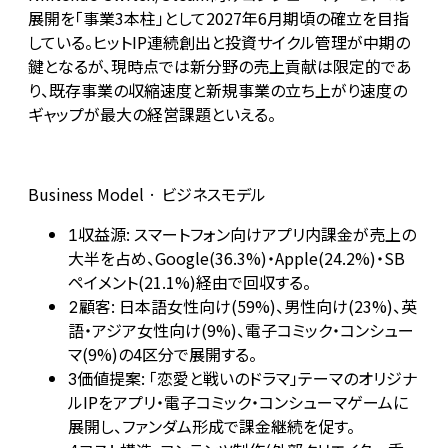
展開を「事業3本柱」として2027年6月期頃の確立を目指
している。ヒットIP連続創出と投資サイクル管理が中期の
鍵となるが、現時点では新分野の売上貢献は限定的であ
り、既存事業の収縮速度と新規事業の立ち上がり速度の
ギャップが最大の経営課題といえる。
Business Model · ビジネスモデル
収益源: スマートフォン向けアプリ内課金が売上の
1
大半を占め、Google(36.3%)・Apple(24.2%)・SB
ペイメント(21.1%)経由で回収する。
顧客: 日本語女性向け(59%)、男性向け(23%)、英
2
語・アジア女性向け(9%)、電子コミック・コンシュー
マ(9%)の4区分で展開する。
価値提案: 「恋愛と戦いのドラマ」テーマのオリジナ
3
ルIPをアプリ・電子コミック・コンシューマゲームに
展開し、ファンダム形成で課金継続を促す。