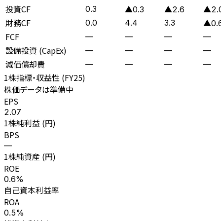
投資CF
0.3
▲0.3
▲2.6
▲2.
財務CF
0.0
4.4
3.3
▲0.
FCF
—
—
—
—
設備投資 (CapEx)
—
—
—
—
減価償却費
—
—
—
—
1株指標・収益性 (
FY25
)
株価データは準備中
EPS
2.07
1株純利益 (円)
BPS
—
1株純資産 (円)
ROE
0.6%
自己資本利益率
ROA
0.5%