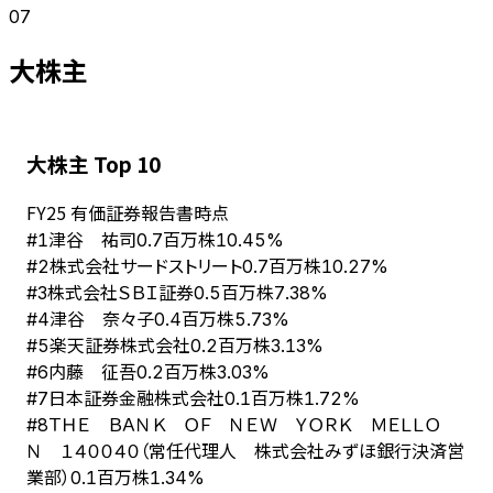
07
大株主
大株主 Top 10
FY
25
有価証券報告書時点
津谷 祐司
#
1
0.7百万株
10.45%
株式会社サードストリート
#
2
0.7百万株
10.27%
株式会社ＳＢＩ証券
#
3
0.5百万株
7.38%
津谷 奈々子
#
4
0.4百万株
5.73%
楽天証券株式会社
#
5
0.2百万株
3.13%
内藤 征吾
#
6
0.2百万株
3.03%
日本証券金融株式会社
#
7
0.1百万株
1.72%
ＴＨＥ ＢＡＮＫ ＯＦ ＮＥＷ ＹＯＲＫ ＭＥＬＬＯ
#
8
Ｎ １４００４０（常任代理人 株式会社みずほ銀行決済営
業部）
0.1百万株
1.34%