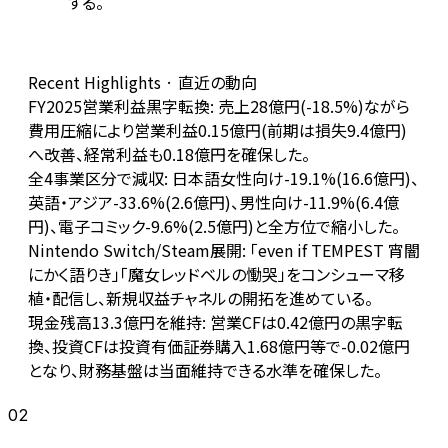
する。
Recent Highlights · 直近の動向
FY2025営業利益黒字転換: 売上28億円(-18.5%)ながら
費用圧縮により営業利益0.15億円(前期は損失9.4億円)
へ改善、経常利益も0.18億円を確保した。
全4事業区分で減収: 日本語女性向け-19.1%(16.6億円)、
英語・アジア-33.6%(2.6億円)、男性向け-11.9%(6.4億
円)、電子コミック-9.6%(2.5億円)と全方位で縮小した。
Nintendo Switch/Steam展開: 「even if TEMPEST 宵闇
にかく語りき」「魔女レッドベルの慟哭」をコンシューマ移
植・配信し、新規収益チャネルの開拓を進めている。
現金残高13.3億円を維持: 営業CFは0.42億円の黒字転
換、投資CFは投資有価証券購入1.68億円等で-0.02億円
となり、財務基盤は当面維持できる水準を確保した。
02