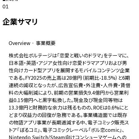
01
企業サマリ
Overview · 事業概要
株式会社ボルテージは「恋愛と戦いのドラマ」をテーマに、
日本語・英語・アジア女性向け恋愛ドラマアプリおよび男
性向けカード型アプリを展開するモバイルコンテンツ企業
である。FY2025の売上高は28億円（前期比-18.5%）と6期
連続の減収となったが、広告宣伝費・外注費・人件費・賃借
料の大幅削減により、前期の営業損失9.4億円から営業利
益0.15億円へと黒字転換した。現金及び現金同等物は
13.3億円と財務的な余力は残るものの、ROEは0.6%にと
どまり収益力の回復が急務である。事業構造面では既存
の物語アプリ事業が長期逓減する中、電子コミック販売ス
トア「ぼるコミ」、電子コミックレーベル「ボル恋comic」、
Nintendo Switch/Steam向けコンシューマゲームへの