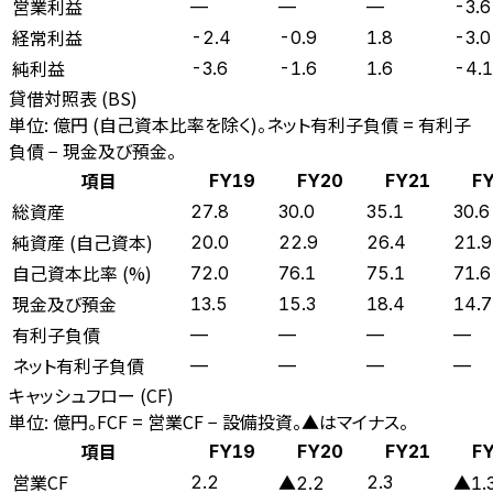
営業利益
—
—
—
-3.6
経常利益
-2.4
-0.9
1.8
-3.0
純利益
-3.6
-1.6
1.6
-4.1
貸借対照表 (BS)
単位: 億円 (自己資本比率を除く)。ネット有利子負債 = 有利子
負債 − 現金及び預金。
項目
FY19
FY20
FY21
F
総資産
27.8
30.0
35.1
30.6
純資産 (自己資本)
20.0
22.9
26.4
21.9
自己資本比率 (%)
72.0
76.1
75.1
71.6
現金及び預金
13.5
15.3
18.4
14.7
有利子負債
—
—
—
—
ネット有利子負債
—
—
—
—
キャッシュフロー (CF)
単位: 億円。FCF = 営業CF − 設備投資。▲はマイナス。
項目
FY19
FY20
FY21
F
営業CF
2.2
2.3
▲2.2
▲1.