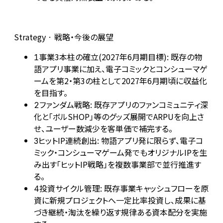
Strategy · 戦略・今後の展望
事業3本柱の確立(2027年6月期目標): 既存の物
1
語アプリ事業に加え、電子コミックとコンシューマゲ
ームを第2・第3の柱として2027年6月期頃に収益化
を目指す。
ファンダム戦略: 既存アプリのファンコミュニティ深
2
化と「ボルSHOP」等のグッズ展開でARPUを向上さ
せ、ユーザー数減少を客単価で補完する。
ヒットIP連続創出: 物語アプリ発に限らず、電子コ
3
ミック・コンシューマゲーム発でもオリジナルIPを生
み出す「ヒットIP戦略」を複数事業部で並行推進す
る。
投資サイクル管理: 既存事業キャッシュフローを原
4
資に新規プロジェクトへ一定比率投資し、成果に基
づき継続・淘汰を繰り返す規律ある資本配分を実施