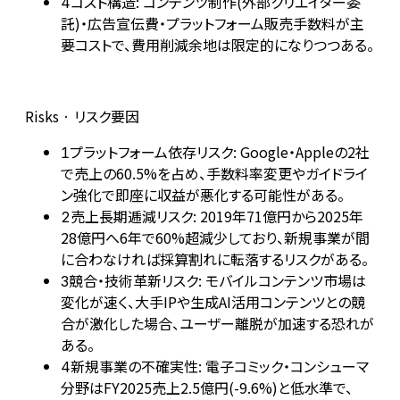
コスト構造: コンテンツ制作(外部クリエイター委
4
託)・広告宣伝費・プラットフォーム販売手数料が主
要コストで、費用削減余地は限定的になりつつある。
Risks · リスク要因
プラットフォーム依存リスク: Google・Appleの2社
1
で売上の60.5%を占め、手数料率変更やガイドライ
ン強化で即座に収益が悪化する可能性がある。
売上長期逓減リスク: 2019年71億円から2025年
2
28億円へ6年で60%超減少しており、新規事業が間
に合わなければ採算割れに転落するリスクがある。
競合・技術革新リスク: モバイルコンテンツ市場は
3
変化が速く、大手IPや生成AI活用コンテンツとの競
合が激化した場合、ユーザー離脱が加速する恐れが
ある。
新規事業の不確実性: 電子コミック・コンシューマ
4
分野はFY2025売上2.5億円(-9.6%)と低水準で、