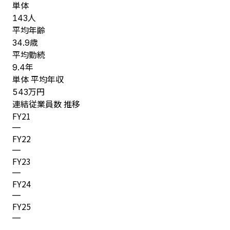
単体
人
143
平均年齢
歳
34.9
平均勤続
年
9.4
単体 平均年収
万円
543
連結従業員数 推移
FY
21
—
FY
22
—
FY
23
—
FY
24
—
FY
25
—