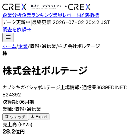
企業分析
企業ランキング
業界レポート
経済指標
データ更新中
|
最終更新
2026-07-02 20:42 JST
調査を依頼
→
ホーム
/
企業
/
情報・通信業
/
株式会社ボルテージ
株
株式会社ボルテージ
カブシキガイシャボルテージ
上場
情報・通信業
3639
EDINET:
E24392
決算期
:
06月期
業種
:
情報・通信業
ウォッチ
Export
売上高 (FY25)
28.2
億円