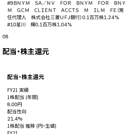
ＢＮＹＭ ＳＡ／ＮＶ ＦＯＲ ＢＮＹＭ ＦＯＲ ＢＮＹ
#
9
Ｍ ＧＣＭ ＣＬＩＥＮＴ ＡＣＣＴＳ Ｍ ＩＬＭ ＦＥ（常
任代理人 株式会社三菱ＵＦＪ銀行）
0.1百万株
1.24%
星川 輝
#
10
0.1百万株
1.04%
08
配当・株主還元
配当・株主還元
FY
21
実績
1株配当 (年間)
円
8.00
配当性向
%
21.4
1株配当 推移 (円・生値)
FY
21