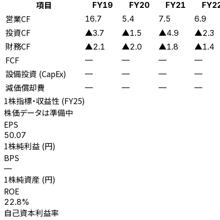
項目
FY19
FY20
FY21
FY2
営業CF
16.7
5.4
7.5
6.9
投資CF
▲3.7
▲1.5
▲4.9
▲2.3
財務CF
▲2.1
▲2.0
▲1.8
▲1.4
FCF
—
—
—
—
設備投資 (CapEx)
—
—
—
—
減価償却費
—
—
—
—
1株指標・収益性 (
FY25
)
株価データは準備中
EPS
50.07
1株純利益 (円)
BPS
—
1株純資産 (円)
ROE
22.8%
自己資本利益率