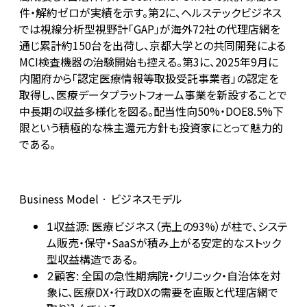
件・解約ゼロが実績を示す。第2に、ヘルステックビジネス
では視線分析型視野計「GAP」が海外72社の代理店網を
通じ累計約150台を出荷し、京都大学との共同開発による
MCI検査機器の治験開始も控える。第3に、2025年9月に
内閣府から「認定医療情報等取扱受託事業者」の認定を
取得し、医療データプラットフォーム事業を新設することで
中長期の収益多様化を図る。配当性向50%・DOE8.5%下
限という積極的な株主還元方針も投資家にとって魅力的
である。
Business Model · ビジネスモデル
収益源: 医療ビジネス（売上の93%）が柱で、システ
1
ム販売・保守・SaaSが積み上がる安定的なストック
型収益構造である。
顧客: 全国の急性期病院・クリニック・自治体を対
2
象に、医療DX・行政DXの需要を直販と代理店網で