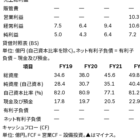
販管費
—
—
—
—
営業利益
—
—
—
10.3
経常利益
7.5
6.4
9.4
10.6
純利益
5.0
4.3
6.4
7.2
貸借対照表 (BS)
単位: 億円 (自己資本比率を除く)。ネット有利子負債 = 有利子
負債 − 現金及び預金。
項目
FY19
FY20
FY21
F
総資産
34.6
38.0
45.6
49.8
純資産 (自己資本)
28.4
30.7
35.1
40.4
自己資本比率 (%)
82.0
80.9
77.1
81.2
現金及び預金
17.8
19.7
20.5
22.9
有利子負債
—
—
—
—
ネット有利子負債
—
—
—
—
キャッシュフロー (CF)
単位: 億円。FCF = 営業CF − 設備投資。▲はマイナス。