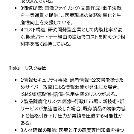
取り込んでいる。
価値提案: 画像ファイリング・文書作成・電子決裁
3
を一気通貫で提供し、医療現場の業務効率化と生
産性向上を支援している。
コスト構造: 研究開発型企業として内製比率が高
4
く、販売パートナー経由の拡販でコストを抑えつつ粗
利率を高く維持している。
Risks · リスク要因
情報セキュリティ事故: 患者情報・公文書を扱うた
1
めサイバー攻撃による情報漏洩が発生した場合、
ISMS認証取消・賠償・信用失墜のリスクがある。
製品陳腐化リスク: 医療・行政IT市場に新技術・新
2
サービスが急速普及した場合、既存製品の競争力低
下と価格引き下げ圧力が業績を圧迫する可能性が
ある。
人材確保の難航: 医療とITの高度専門知識を持つ
3