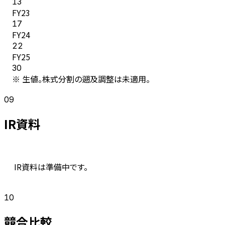
13
FY
23
17
FY
24
22
FY
25
30
※ 生値。株式分割の遡及調整は未適用。
09
IR資料
IR資料は準備中です。
10
競合比較