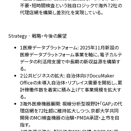
不要・短時間検査という独自ロジックで海外72社の
代理店網を構築し差別化を実現している。
Strategy · 戦略・今後の展望
医療データプラットフォーム: 2025年11月新設の
1
医療データプラットフォーム事業を軸に、電子カルテ
データの利活用支援で中長期の新収益源を構築す
る。
公共ビジネスの拡大: 自治体向けDocuMaker
2
Officeの未導入自治体・リプレイス需要を開拓し、累
計稼働件数を着実に積み上げて事業規模を拡大す
る。
海外医療機器展開: 視線分析型視野計「GAP」の代
3
理店網を72社超に維持拡大しつつ、京都大学共同
開発のMCI検査機器の治験・PMDA承認・上市を目
指す。