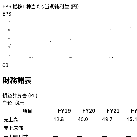
EPS 推移
1 株当たり当期純利益 (円)
EPS
60
45
30
15
0
FY20
FY22
FY24
03
財務諸表
損益計算書 (PL)
単位: 億円
項目
FY19
FY20
FY21
F
売上高
42.8
40.0
49.7
45.
売上原価
—
—
—
—
売上総利益
—
—
—
—