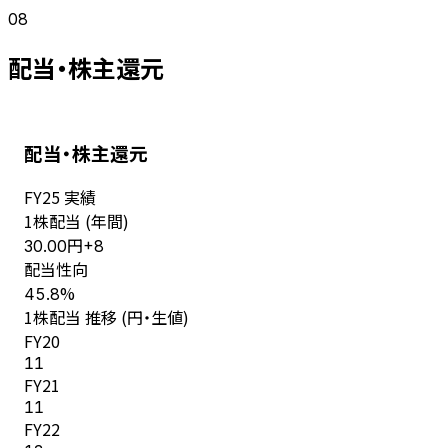
08
配当・株主還元
配当・株主還元
FY
25
実績
1株配当 (年間)
円
30.00
+
8
配当性向
%
45.8
1株配当 推移 (円・生値)
FY
20
11
FY
21
11
FY
22