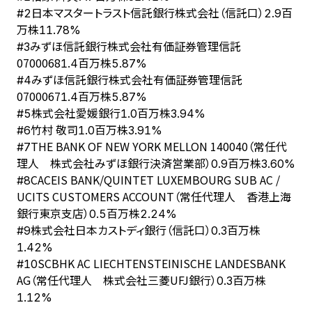
日本マスタートラスト信託銀行株式会社（信託口）
#
2
2.9百
万株
11.78%
みずほ信託銀行株式会社有価証券管理信託
#
3
0700068
1.4百万株
5.87%
みずほ信託銀行株式会社有価証券管理信託
#
4
0700067
1.4百万株
5.87%
株式会社愛媛銀行
#
5
1.0百万株
3.94%
竹村 敬司
#
6
1.0百万株
3.91%
THE BANK OF NEW YORK MELLON 140040（常任代
#
7
理人 株式会社みずほ銀行決済営業部）
0.9百万株
3.60%
CACEIS BANK/QUINTET LUXEMBOURG SUB AC /
#
8
UCITS CUSTOMERS ACCOUNT（常任代理人 香港上海
銀行東京支店）
0.5百万株
2.24%
株式会社日本カストディ銀行（信託口）
#
9
0.3百万株
1.42%
SCBHK AC LIECHTENSTEINISCHE LANDESBANK
#
10
AG（常任代理人 株式会社三菱UFJ銀行）
0.3百万株
1.12%