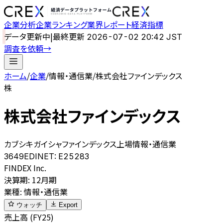
企業分析
企業ランキング
業界レポート
経済指標
データ更新中
|
最終更新
2026-07-02 20:42 JST
調査を依頼
→
ホーム
/
企業
/
情報・通信業
/
株式会社ファインデックス
株
株式会社ファインデックス
カブシキガイシャファインデックス
上場
情報・通信業
3649
EDINET:
E25283
FINDEX Inc.
決算期
:
12月期
業種
:
情報・通信業
ウォッチ
Export
売上高 (FY25)