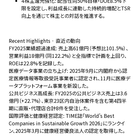
株主還元強化: 配当性向50%目標・DOE8.5%下
4
限を設定し、利益成長に連動した持続的増配とTSR
向上を通じて株主との対話を推進する。
Recent Highlights · 直近の動向
FY2025業績超過達成: 売上高61億円（予想比101.5%）、
営業利益18億円（同122.2%）と全指標で計画を上回り、
ROEは22.8%を記録した。
医療データ事業の立ち上げ: 2025年9月に内閣府から認
定医療情報等取扱受託事業者に認定され、11月に医療デ
ータプラットフォーム事業を新設した。
公共ビジネス高成長: FY2025の公共ビジネス売上は3.6
億円（+22.7%）、東京23区内自治体案件を含む第4四半
期に直販・代理店合計8件を受注した。
国際評価と健康経営認定: TIME誌「World's Best
Companies in Sustainable Growth 2026」にランクイ
ン、2025年3月に健康経営優良法人の認定を取得した。