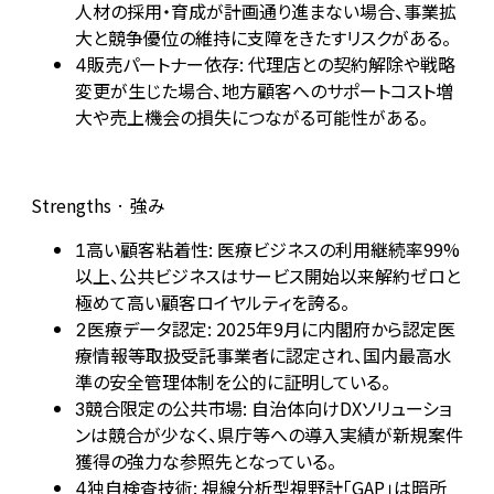
人材の採用・育成が計画通り進まない場合、事業拡
大と競争優位の維持に支障をきたすリスクがある。
販売パートナー依存: 代理店との契約解除や戦略
4
変更が生じた場合、地方顧客へのサポートコスト増
大や売上機会の損失につながる可能性がある。
Strengths · 強み
高い顧客粘着性: 医療ビジネスの利用継続率99%
1
以上、公共ビジネスはサービス開始以来解約ゼロと
極めて高い顧客ロイヤルティを誇る。
医療データ認定: 2025年9月に内閣府から認定医
2
療情報等取扱受託事業者に認定され、国内最高水
準の安全管理体制を公的に証明している。
競合限定の公共市場: 自治体向けDXソリューショ
3
ンは競合が少なく、県庁等への導入実績が新規案件
獲得の強力な参照先となっている。
独自検査技術: 視線分析型視野計「GAP」は暗所
4