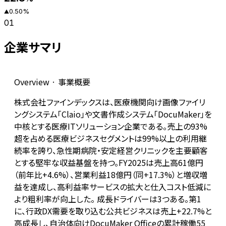
0.50
%
▲
01
企業サマリ
Overview · 事業概要
株式会社ファインデックスは、医療機関向け画像ファイリ
ングシステム「Claio」や文書作成システム「DocuMaker」を
中核とする医療ITソリューション企業である。売上の93%
超を占める医療ビジネスセグメントは99%以上の利用継
続率を誇り、急性期病院・安定経営クリニックを主要顧客
とする堅牢な収益基盤を持つ。FY2025は売上高61億円
（前年比+4.6%）、営業利益18億円（同+17.3%）と増収増
益を達成し、高利益率サービスの拡大と仕入コスト低減に
より粗利率が向上した。 成長ドライバーは3つある。第1
に、行政DX需要を取り込む公共ビジネスは売上+22.7%と
高成長し、自治体向けDocuMaker Officeの累計稼働55