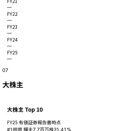
FY
21
—
FY
22
—
FY
23
—
FY
24
—
FY
25
—
07
大株主
大株主 Top 10
FY
25
有価証券報告書時点
相原 輝夫
#
1
7.7百万株
31.41%