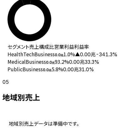
セグメント
売上
構成比
営業利益
利益率
HealthTechBusiness
1.0
%
▲0.00兆
-341.3%
0.0
兆
MedicalBusiness
93.2
%
0.00兆
33.3%
0.0
兆
PublicBusiness
5.8
%
0.00兆
31.0%
0.0
兆
05
地域別売上
地域別売上データは準備中です。