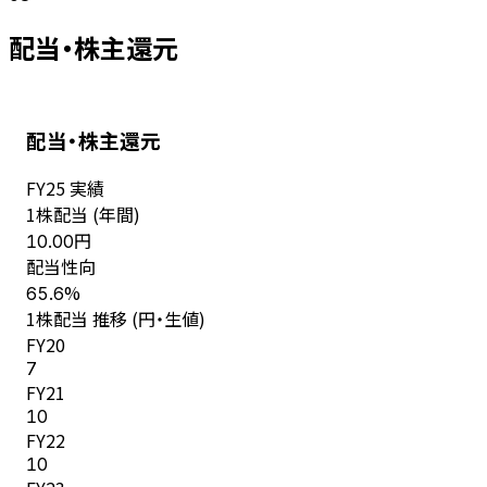
配当・株主還元
配当・株主還元
FY
25
実績
1株配当 (年間)
円
10.00
配当性向
%
65.6
1株配当 推移 (円・生値)
FY
20
7
FY
21
10
FY
22
10