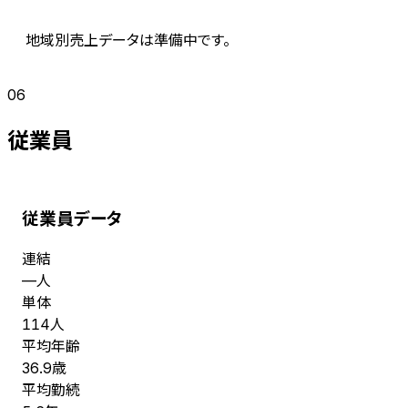
地域別売上データは準備中です。
06
従業員
従業員データ
連結
人
—
単体
人
114
平均年齢
歳
36.9
平均勤続