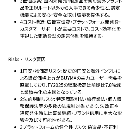
価値提案: 国内未発売・限定品を含む海外ブランド
3
品を正規ルート以外から入手できる希少性と、鑑定
機能による安心・安全な取引環境を提供する。
コスト構造: 広告宣伝費・プラットフォーム開発費・
4
カスタマーサポートが主要コストで、コスト効率化を
重視した変動費型の運営体制を維持する。
Risks · リスク要因
円安・物価高リスク: 歴史的円安と海外インフレに
1
よる購買価格上昇がBUYMAの主力ユーザー需要を
直撃しており、FY2025の総取扱高は前期比7.8%減
と業績悪化の主因となっている。
法的規制リスク: 特定商取引法・旅行業法・個人情
2
報保護法等の多数の法規制対象であり、法改正や
違反発生時には事業継続・ブランド信用に重大な影
響を及ぼす可能性がある。
プラットフォームの健全性リスク: 偽造品・不正利
3