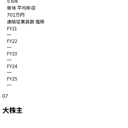
年
5.6
単体 平均年収
万円
701
連結従業員数 推移
FY
21
—
FY
22
—
FY
23
—
FY
24
—
FY
25
—
07
大株主