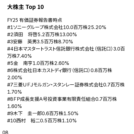
大株主 Top 10
FY
25
有価証券報告書時点
ソニーグループ株式会社
#
1
10.0百万株
25.20%
須田 将啓
#
2
5.2百万株
13.00%
安藤 英男
#
3
3.5百万株
8.70%
日本マスタートラスト信託銀行株式会社（信託口）
#
4
3.0百
万株
7.40%
金 南亨
#
5
1.0百万株
2.60%
株式会社日本カストディ銀行（信託口）
#
6
0.8百万株
2.00%
三菱ＵＦＪモルガン・スタンレー証券株式会社
#
7
0.7百万株
1.70%
ＦＰ成長支援Ａ号投資事業有限責任組合
#
8
0.7百万株
1.60%
木下 圭一郎
#
9
0.6百万株
1.50%
西村 裕二
#
10
0.5百万株
1.10%
08