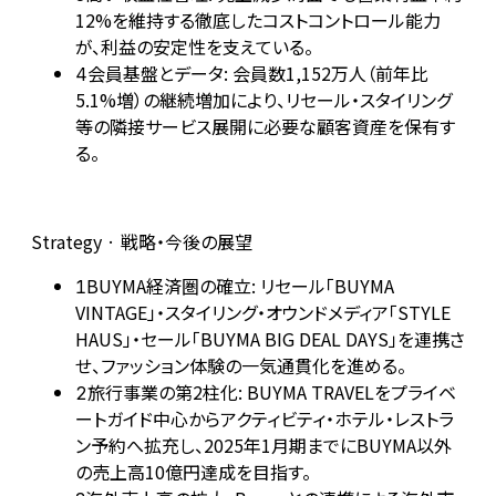
12%を維持する徹底したコストコントロール能力
が、利益の安定性を支えている。
会員基盤とデータ: 会員数1,152万人（前年比
4
5.1%増）の継続増加により、リセール・スタイリング
等の隣接サービス展開に必要な顧客資産を保有す
る。
Strategy · 戦略・今後の展望
BUYMA経済圏の確立: リセール「BUYMA
1
VINTAGE」・スタイリング・オウンドメディア「STYLE
HAUS」・セール「BUYMA BIG DEAL DAYS」を連携さ
せ、ファッション体験の一気通貫化を進める。
旅行事業の第2柱化: BUYMA TRAVELをプライベ
2
ートガイド中心からアクティビティ・ホテル・レストラ
ン予約へ拡充し、2025年1月期までにBUYMA以外
の売上高10億円達成を目指す。