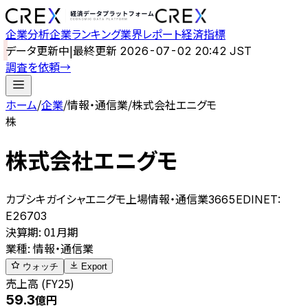
企業分析
企業ランキング
業界レポート
経済指標
データ更新中
|
最終更新
2026-07-02 20:42 JST
調査を依頼
→
ホーム
/
企業
/
情報・通信業
/
株式会社エニグモ
株
株式会社エニグモ
カブシキガイシャエニグモ
上場
情報・通信業
3665
EDINET:
E26703
決算期
:
01月期
業種
:
情報・通信業
ウォッチ
Export
売上高 (FY25)
59.3
億円