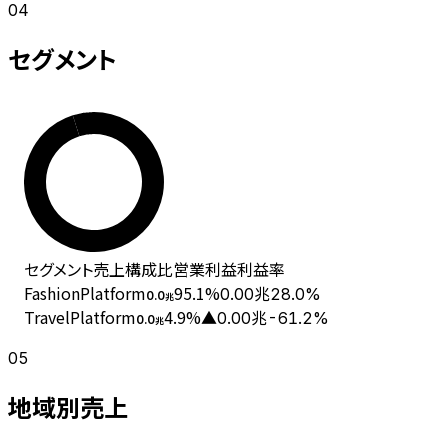
04
セグメント
セグメント
売上
構成比
営業利益
利益率
FashionPlatform
95.1
%
0.00兆
28.0%
0.0
兆
TravelPlatform
4.9
%
▲0.00兆
-61.2%
0.0
兆
05
地域別売上