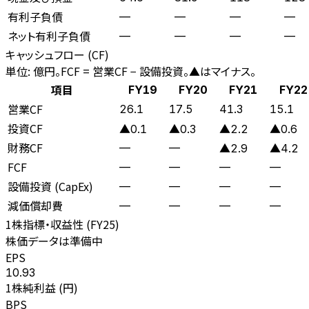
有利子負債
—
—
—
—
ネット有利子負債
—
—
—
—
キャッシュフロー (CF)
単位: 億円。FCF = 営業CF − 設備投資。▲はマイナス。
項目
FY19
FY20
FY21
FY22
営業CF
26.1
17.5
41.3
15.1
投資CF
▲0.1
▲0.3
▲2.2
▲0.6
財務CF
—
—
▲2.9
▲4.2
FCF
—
—
—
—
設備投資 (CapEx)
—
—
—
—
減価償却費
—
—
—
—
1株指標・収益性 (
FY25
)
株価データは準備中
EPS
10.93
1株純利益 (円)
BPS