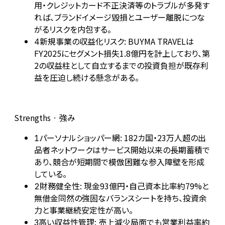
用・クレジットカード不正決済等のトラブルが多発す
れば、ブランドイメージ毀損とユーザー離脱につな
がるリスクを内包する。
新規事業の収益化リスク: BUYMA TRAVELは
4
FY2025にセグメント損失1.8億円を計上しており、第
2の収益柱として自立するまでの投資負担が既存利
益を圧迫し続ける懸念がある。
Strengths · 強み
パーソナルショッパー網: 182カ国・23万人超の出
1
品者ネットワークはサービス開始以来の長期蓄積で
あり、競合が短期間で模倣困難な参入障壁を形成
している。
財務健全性: 現金93億円・自己資本比率約79%と
2
無借金同然の強固なバランスシートを持ち、投資余
力と事業継続安定性が高い。
高い収益性管理: 売上減少局面でも営業利益率約
3