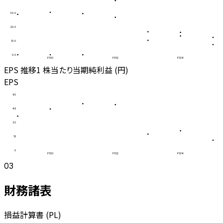
30.0
20.0
10.0
0.0
FY20
FY22
FY24
EPS 推移
1 株当たり当期純利益 (円)
EPS
60
45
30
15
0
FY20
FY22
FY24
03
財務諸表
損益計算書 (PL)