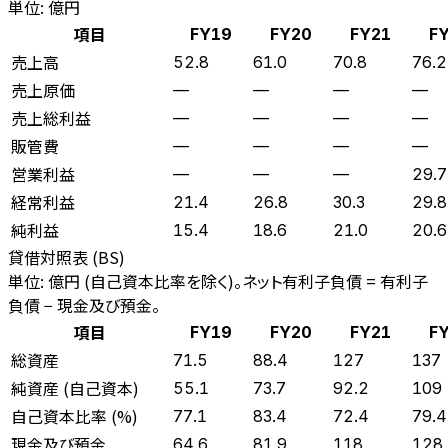
単位: 億円
項目
FY19
FY20
FY21
F
売上高
52.8
61.0
70.8
76.2
売上原価
—
—
—
—
売上総利益
—
—
—
—
販管費
—
—
—
—
営業利益
—
—
—
29.7
経常利益
21.4
26.8
30.3
29.8
純利益
15.4
18.6
21.0
20.6
貸借対照表 (BS)
単位: 億円 (自己資本比率を除く)。ネット有利子負債 = 有利子
負債 − 現金及び預金。
項目
FY19
FY20
FY21
F
総資産
71.5
88.4
127
137
純資産 (自己資本)
55.1
73.7
92.2
109
自己資本比率 (%)
77.1
83.4
72.4
79.4
現金及び預金
64.6
81.9
118
128