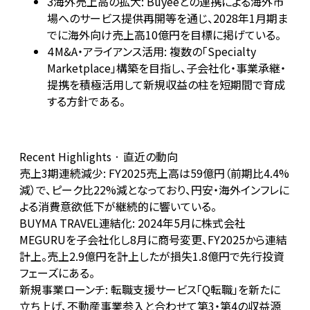
海外売上高の拡大: Buyeeとの連携による海外市
3
場へのサービス提供再開等を通じ、2028年1月期ま
でに海外向け売上高10億円を目標に掲げている。
M&A・アライアンス活用: 複数の「Specialty
4
Marketplace」構築を目指し、子会社化・事業承継・
提携を積極活用して新規収益の柱を短期間で育成
する方針である。
Recent Highlights · 直近の動向
売上3期連続減少: FY2025売上高は59億円（前期比4.4%
減）で、ピーク比22%減となっており、円安・海外インフレに
よる消費意欲低下が継続的に響いている。
BUYMA TRAVEL連結化: 2024年5月に株式会社
MEGURUを子会社化し8月に商号変更、FY2025から連結
計上。売上2.9億円を計上したが損失1.8億円で先行投資
フェーズにある。
新規事業ローンチ: 転職支援サービス「Q転職」を新たに
立ち上げ、不動産事業参入と合わせて第3・第4の収益源