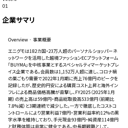
01
企業サマリ
Overview · 事業概要
エニグモは182カ国・23万人超のパーソナルショッパーネ
ットワークを活用した越境ファッションECプラットフォーム
「BUYMA」を中核事業とするスペシャルティマーケットプレ
イス企業である。会員数は1,152万人超に達し、コロナ禍
の巣ごもり需要で2022年1月期に売上76億円のピークを
記録したが、歴史的円安による購買コスト上昇と海外イン
フレによる商品価格高騰が直撃し、FY2025（2025年1月
期）の売上高は59億円・商品総取扱高533億円（前期比
7.8%減）と3期連続で減少した。一方で徹底したコストコ
ントロールにより営業利益7億円・営業利益率約12%の黒
字水準を維持しており、手元現金93億円・純資産114億円
と財務体質は非常に健全である。中長期戦略として、