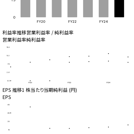
0
FY20
FY22
FY24
利益率推移
営業利益率 / 純利益率
営業利益率
純利益率
15.0
11.3
7.5
3.8
0.0
FY20
FY22
FY24
EPS 推移
1 株当たり当期純利益 (円)
EPS
60
45
30
15