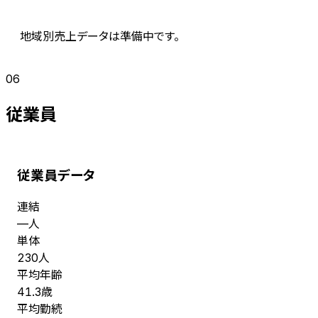
地域別売上データは準備中です。
06
従業員
従業員データ
連結
人
—
単体
人
230
平均年齢
歳
41.3
平均勤続