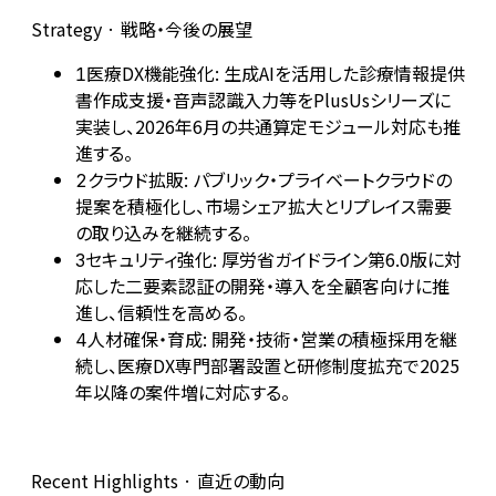
Strategy · 戦略・今後の展望
医療DX機能強化: 生成AIを活用した診療情報提供
1
書作成支援・音声認識入力等をPlusUsシリーズに
実装し、2026年6月の共通算定モジュール対応も推
進する。
クラウド拡販: パブリック・プライベートクラウドの
2
提案を積極化し、市場シェア拡大とリプレイス需要
の取り込みを継続する。
セキュリティ強化: 厚労省ガイドライン第6.0版に対
3
応した二要素認証の開発・導入を全顧客向けに推
進し、信頼性を高める。
人材確保・育成: 開発・技術・営業の積極採用を継
4
続し、医療DX専門部署設置と研修制度拡充で2025
年以降の案件増に対応する。
Recent Highlights · 直近の動向