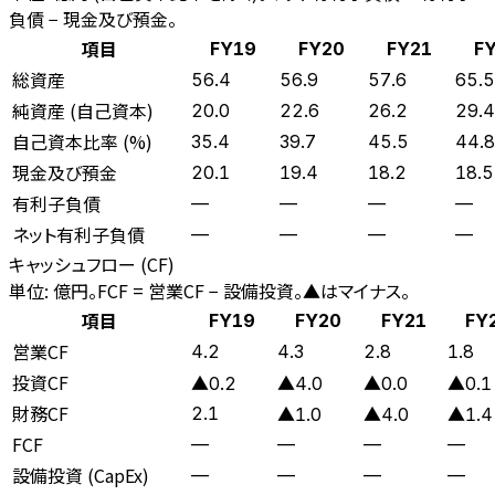
負債 − 現金及び預金。
項目
FY19
FY20
FY21
F
総資産
56.4
56.9
57.6
65.5
純資産 (自己資本)
20.0
22.6
26.2
29.4
自己資本比率 (%)
35.4
39.7
45.5
44.8
現金及び預金
20.1
19.4
18.2
18.5
有利子負債
—
—
—
—
ネット有利子負債
—
—
—
—
キャッシュフロー (CF)
単位: 億円。FCF = 営業CF − 設備投資。▲はマイナス。
項目
FY19
FY20
FY21
FY
営業CF
4.2
4.3
2.8
1.8
投資CF
▲0.2
▲4.0
▲0.0
▲0.1
財務CF
2.1
▲1.0
▲4.0
▲1.4
FCF
—
—
—
—
設備投資 (CapEx)
—
—
—
—