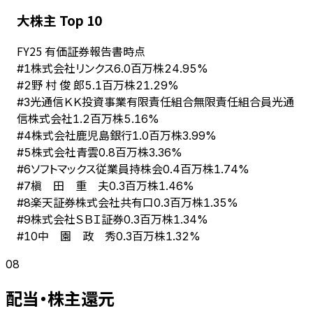
大株主 Top 10
FY
25
有価証券報告書時点
株式会社リンクス
#
1
6.0百万株
24.95%
野 村 俊 郎
#
2
5.1百万株
21.29%
光通信ＫＫ投資事業有限責任組合無限責任組合員光通
#
3
信株式会社
1.2百万株
5.16%
株式会社鹿児島銀行
#
4
1.0百万株
3.99%
株式会社青雲
#
5
0.8百万株
3.36%
ソフトマックス従業員持株会
#
6
0.4百万株
1.74%
槇 田 重 夫
#
7
0.3百万株
1.46%
楽天証券株式会社共有口
#
8
0.3百万株
1.35%
株式会社ＳＢＩ証券
#
9
0.3百万株
1.34%
中 園 政 秀
#
10
0.3百万株
1.32%
08
配当・株主還元