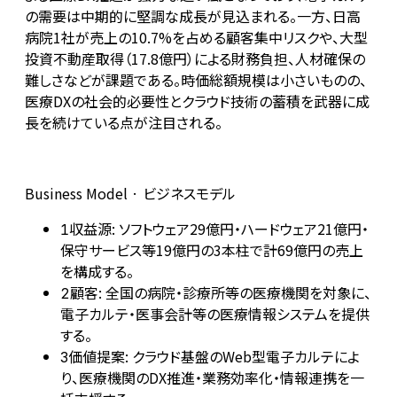
の需要は中期的に堅調な成長が見込まれる。一方、日高
病院1社が売上の10.7%を占める顧客集中リスクや、大型
投資不動産取得（17.8億円）による財務負担、人材確保の
難しさなどが課題である。時価総額規模は小さいものの、
医療DXの社会的必要性とクラウド技術の蓄積を武器に成
長を続けている点が注目される。
Business Model · ビジネスモデル
収益源: ソフトウェア29億円・ハードウェア21億円・
1
保守サービス等19億円の3本柱で計69億円の売上
を構成する。
顧客: 全国の病院・診療所等の医療機関を対象に、
2
電子カルテ・医事会計等の医療情報システムを提供
する。
価値提案: クラウド基盤のWeb型電子カルテによ
3
り、医療機関のDX推進・業務効率化・情報連携を一