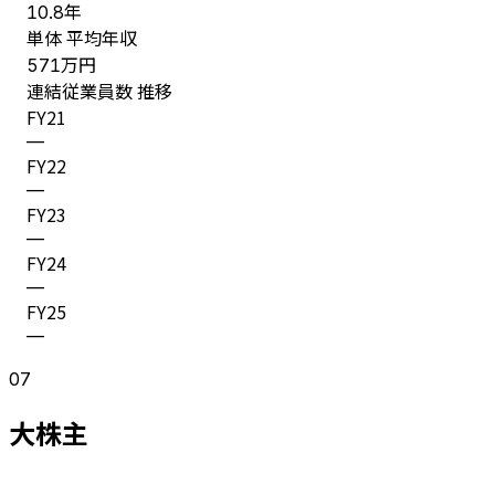
年
10.8
単体 平均年収
万円
571
連結従業員数 推移
FY
21
—
FY
22
—
FY
23
—
FY
24
—
FY
25
—
07
大株主