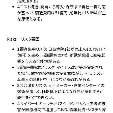
括支援する。
コスト構造: 開発から導入・保守まで自社一貫対応
4
が基本で、製造費用は51億円（前年比+16.6%）が主
な原価となる。
Risks · リスク要因
顧客集中リスク: 日高病院1社が売上の10.7%（7.4
1
億円）を占め、当該顧客の方針変更が業績に直接影
響を与える可能性がある。
診療報酬改定リスク: マイナス改定等が実施され
2
た場合、顧客医療機関の投資意欲が低下し、システ
ム導入の延期・中止につながる恐れがある。
競合激化リスク: 大手メーカー・専業ベンダーとの
3
競争が激しく、価格低下により収益性が悪化する可
能性を否定できない。
サイバーセキュリティリスク: ランサムウェア等の被
4
害が医療機関で増加しており、情報漏洩・システム障