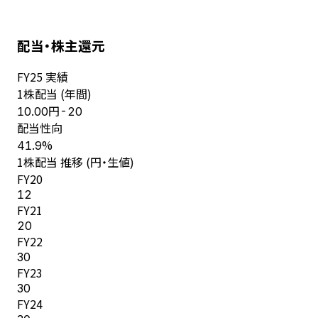
配当・株主還元
FY
25
実績
1株配当 (年間)
円
10.00
-20
配当性向
%
41.9
1株配当 推移 (円・生値)
FY
20
12
FY
21
20
FY
22
30
FY
23
30
FY
24