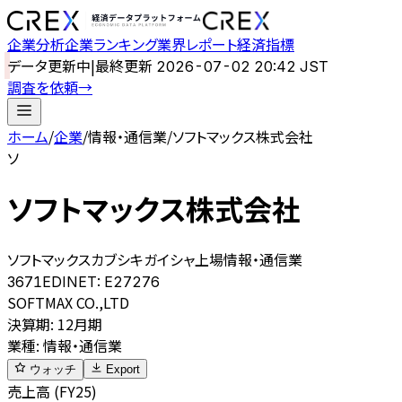
企業分析
企業ランキング
業界レポート
経済指標
データ更新中
|
最終更新
2026-07-02 20:42 JST
調査を依頼
→
ホーム
/
企業
/
情報・通信業
/
ソフトマックス株式会社
ソ
ソフトマックス株式会社
ソフトマックスカブシキガイシャ
上場
情報・通信業
3671
EDINET:
E27276
SOFTMAX CO.,LTD
決算期
:
12月期
業種
:
情報・通信業
ウォッチ
Export
売上高 (FY25)