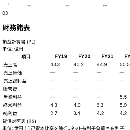
0
FY20
FY22
FY24
03
財務諸表
損益計算書 (PL)
単位: 億円
項目
FY19
FY20
FY21
F
売上高
43.3
40.2
44.9
50.5
売上原価
—
—
—
—
売上総利益
—
—
—
—
販管費
—
—
—
—
営業利益
—
—
—
5.5
経常利益
4.3
4.9
6.3
5.9
純利益
2.7
3.4
4.2
4.2
貸借対照表 (BS)
単位: 億円 (自己資本比率を除く)。ネット有利子負債 = 有利子