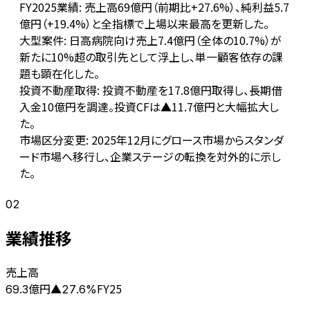
FY2025業績: 売上高69億円（前期比+27.6%）、純利益5.7
億円（+19.4%）と全指標で上場以来最高を更新した。
大型案件: 日高病院向け売上7.4億円（全体の10.7%）が
新たに10%超の取引先として浮上し、単一顧客依存の課
題も顕在化した。
投資不動産取得: 投資不動産を17.8億円取得し、長期借
入金10億円を調達。投資CFは▲11.7億円と大幅拡大し
た。
市場区分変更: 2025年12月にグロース市場からスタンダ
ード市場へ移行し、企業ステージの転換を対外的に示し
た。
02
業績推移
売上高
億円
FY25
69.3
▲
27.6
%