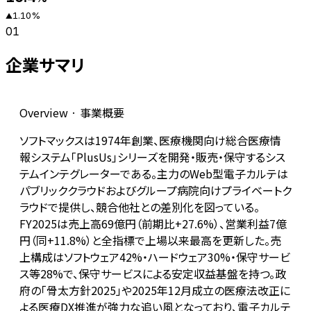
1.10
%
▲
01
企業サマリ
Overview · 事業概要
ソフトマックスは1974年創業、医療機関向け総合医療情
報システム「PlusUs」シリーズを開発・販売・保守するシス
テムインテグレーターである。主力のWeb型電子カルテは
パブリッククラウドおよびグループ病院向けプライベートク
ラウドで提供し、競合他社との差別化を図っている。
FY2025は売上高69億円（前期比+27.6%）、営業利益7億
円（同+11.8%）と全指標で上場以来最高を更新した。売
上構成はソフトウェア42%・ハードウェア30%・保守サービ
ス等28%で、保守サービスによる安定収益基盤を持つ。政
府の「骨太方針2025」や2025年12月成立の医療法改正に
よる医療DX推進が強力な追い風となっており、電子カルテ