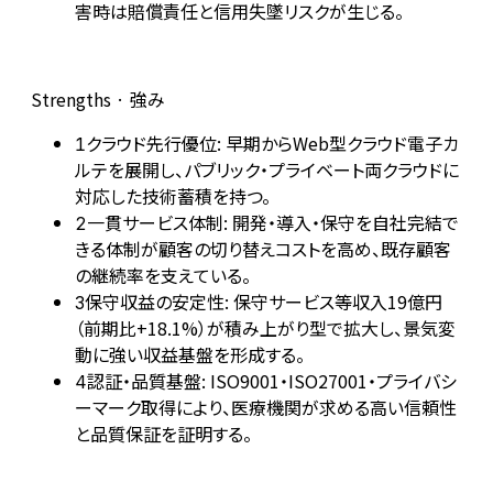
害時は賠償責任と信用失墜リスクが生じる。
Strengths · 強み
クラウド先行優位: 早期からWeb型クラウド電子カ
1
ルテを展開し、パブリック・プライベート両クラウドに
対応した技術蓄積を持つ。
一貫サービス体制: 開発・導入・保守を自社完結で
2
きる体制が顧客の切り替えコストを高め、既存顧客
の継続率を支えている。
保守収益の安定性: 保守サービス等収入19億円
3
（前期比+18.1%）が積み上がり型で拡大し、景気変
動に強い収益基盤を形成する。
認証・品質基盤: ISO9001・ISO27001・プライバシ
4
ーマーク取得により、医療機関が求める高い信頼性
と品質保証を証明する。