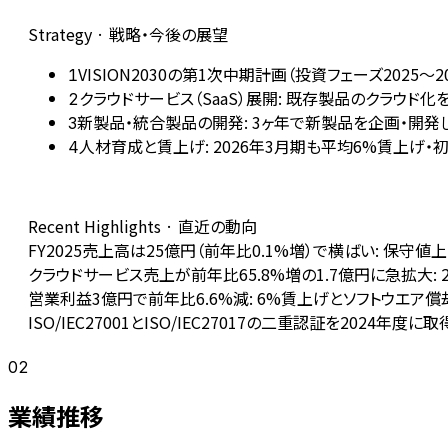
Strategy · 戦略・今後の展望
VISION2030の第1次中期計画（投資フェーズ2025〜
1
クラウドサービス（SaaS）展開: 既存製品のクラウド
2
新製品・統合製品の開発: 3ヶ年で新製品を企画・開発し
3
人材育成と賃上げ: 2026年3月期も平均6%賃上げ・
4
Recent Highlights · 直近の動向
FY2025売上高は25億円（前年比0.1%増）で横ばい: 保
クラウドサービス売上が前年比65.8%増の1.7億円に急拡大:
営業利益3億円で前年比6.6%減: 6%賃上げとソフトウエア償
ISO/IEC27001とISO/IEC27017の二重認証を202
02
業績推移