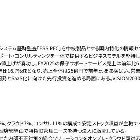
E」とシステム証跡監査「ESS REC」を中核製品とする国内特化の情報
ート・コンサルティングを一体で提供するビジネスモデルを堅持して
値上げが奏功し、FY2025の保守サポートサービス売上は前年比6.
6.7%減となり、売上全体は25億円で前年比ほぼ横ばい。営業利益
開発とSaaS化に向けた先行投資を進める局面にある。VISION203
7%、クラウド7%、コンサル11%の構成で安定ストック収益が主軸で
代理店網経由で特権ID管理ニーズを持つ法人に販売している。
わせた内部不正対策の総合ソリューションをオンプレ・クラウド両対応