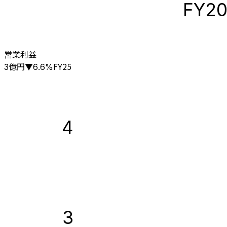
FY2
営業利益
億円
FY25
3
▼
6.6
%
4
3