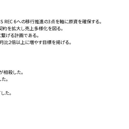
とESS REC 6への移行推進の3点を軸に原資を確保する。
ョン契約を拡大し売上多様化を図る。
に繋げる計画である。
年4月比2倍以上に増やす目標を掲げる。
減が相殺した。
した。
了した。