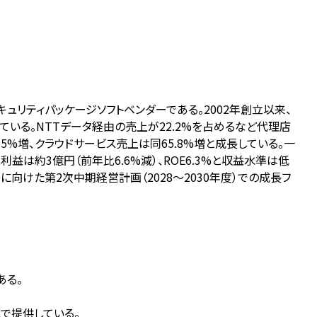
セキュリティパッケージソフトベンダーである。2002年創立以来、
いる。NTTデータ経由の売上が22.2%を占めるなど代理店
5%増、クラウドサービス売上は同65.8%増と成長している。一
は約3億円（前年比6.6%減）、ROE6.3%と収益水準は低
0に向けた第2次中期経営計画（2028〜2030年度）での成長フ
ある。
で提供している。