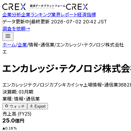
企業分析
企業ランキング
業界レポート
経済指標
データ更新中
|
最終更新
2026-07-02 20:42 JST
調査を依頼
→
ホーム
/
企業
/
情報・通信業
/
エンカレッジ・テクノロジ株式会社
エ
エンカレッジ・テクノロジ株式会
エンカレッジテクノロジカブシキカイシャ
上場
情報・通信業
3682
決算期
:
03月期
業種
:
情報・通信業
ウォッチ
Export
売上高 (FY25)
25.0
億円
0.16
%
▲