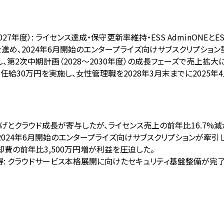
2027年度）: ライセンス達成・保守更新率維持・ESS AdminONE
化を進め、2024年6月開始のエンタープライズ向けサブスクリプシ
、第2次中期計画（2028〜2030年度）の成長フェーズで売上拡大
初任給30万円を実施し、女性管理職を2028年3月末までに2025
守値上げとクラウド成長が寄与したが、ライセンス売上の前年比16.7%
 2024年6月開始のエンタープライズ向けサブスクリプションが牽引
却費の前年比3,500万円増が利益を圧迫した。
4年度に取得: クラウドサービス本格展開に向けたセキュリティ基盤整備が完