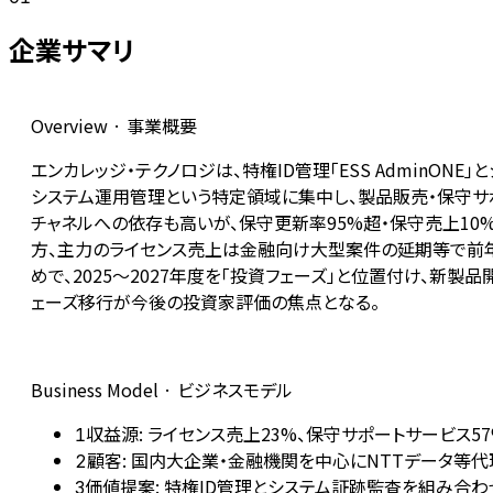
企業サマリ
Overview · 事業概要
エンカレッジ・テクノロジは、特権ID管理「ESS AdminON
システム運用管理という特定領域に集中し、製品販売・保守サポ
チャネルへの依存も高いが、保守更新率95%超・保守売上10%
方、主力のライセンス売上は金融向け大型案件の延期等で前年比1
めで、2025〜2027年度を「投資フェーズ」と位置付け、新製品
ェーズ移行が今後の投資家評価の焦点となる。
Business Model · ビジネスモデル
収益源: ライセンス売上23%、保守サポートサービス5
1
顧客: 国内大企業・金融機関を中心にNTTデータ等
2
価値提案: 特権ID管理とシステム証跡監査を組み合
3