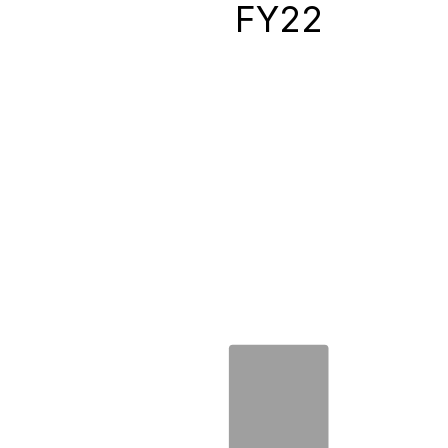
0
FY22