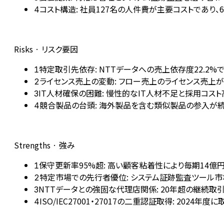
コスト構造: 社員127名の人件費が主要コストであり
4
Risks · リスク要因
特定取引先依存: NTTデータへの売上依存度22.2
1
ライセンス売上の変動: フロー売上のライセンス売上が
2
IT人材確保の困難: 慢性的なIT人材不足と採用コ
3
競合製品の台頭: 海外製品を含む類似製品の参入が
4
Strengths · 強み
保守更新率95%超: 高い顧客粘着性により毎期14
1
特定市場での先行者優位: システム証跡監査ツール市場
2
NTTデータとの強固な代理店関係: 20年超の継続取引
3
ISO/IEC27001・27017の二重認証取得: 20
4