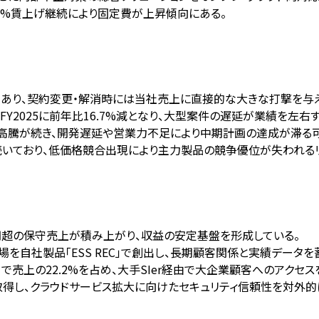
、6%賃上げ継続により固定費が上昇傾向にある。
%であり、契約変更・解消時には当社売上に直接的な大きな打撃を与
FY2025に前年比16.7%減となり、大型案件の遅延が業績を左右
スト高騰が続き、開発遅延や営業力不足により中期計画の達成が滞る
続いており、低価格競合出現により主力製品の競争優位が失われるリ
億円超の保守売上が積み上がり、収益の安定基盤を形成している。
を自社製品「ESS REC」で創出し、長期顧客関係と実績データを
で売上の22.2%を占め、大手SIer経由で大企業顧客へのアクセス
24年度に取得し、クラウドサービス拡大に向けたセキュリティ信頼性を対外