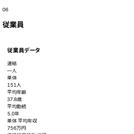
06
従業員
従業員データ
連結
人
—
単体
人
151
平均年齢
歳
37.8
平均勤続
年
5.0
単体 平均年収
万円
756