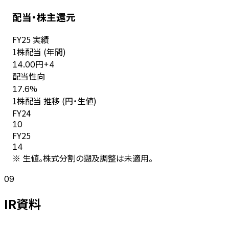
配当・株主還元
FY
25
実績
1株配当 (年間)
円
14.00
+
4
配当性向
%
17.6
1株配当 推移 (円・生値)
FY
24
10
FY
25
14
※ 生値。株式分割の遡及調整は未適用。
09
IR資料