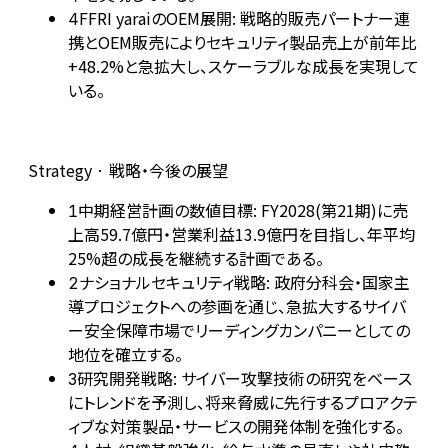
FFRI yaraiのOEM展開: 戦略的販売パートナー連
4
携とOEM販売によりセキュリティ製品売上が前年比
+48.2%と急拡大し、スケーラブルな成長を実現して
いる。
Strategy · 戦略・今後の展望
中期経営計画の数値目標: FY2028(第21期)に売
1
上高59.7億円・営業利益13.9億円を目指し、年平均
25%超の成長を継続する計画である。
ナショナルセキュリティ戦略: 政府分科会・国家主
2
導プロジェクトへの参画を通じ、急拡大するサイバ
ー安全保障市場でリーディングカンパニーとしての
地位を確立する。
研究開発戦略: サイバー攻撃技術の研究をベース
3
にトレンドを予測し、将来脅威に先行するプロアクテ
ィブな対策製品・サービスの開発体制を強化する。