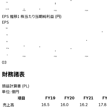
7.5
0.0
FY20
FY22
FY24
EPS 推移
1 株当たり当期純利益 (円)
EPS
100
75
50
25
0
FY20
FY22
FY24
03
財務諸表
損益計算書 (PL)
単位: 億円
項目
FY19
FY20
FY21
F
売上高
16.5
16.0
16.2
17.8