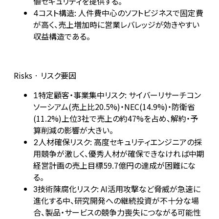
値セキュリティを提供する。
コスト構造: 人件費中心のソフトビジネスで固定費
4
が高く、売上増加時に営業レバレッジが効きやすい
収益構造である。
Risks · リスク要因
特定顧客・事業集中リスク: サイバーリサーチコン
1
ソーシアム(売上比20.5%)・NEC(14.9%)・防衛省
(11.2%)上位3社で売上の約47%を占め、解約・予
算削減の影響が大きい。
人材確保リスク: 高度セキュリティエンジニアの採
2
用競争が激しく、優秀人材が確保できなければ中期
経営計画の売上目標59.7億円の達成が困難にな
る。
技術陳腐化リスク: AI活用攻撃など脅威が急速に
3
進化する中、研究開発への継続投資が不十分な場
合、製品・サービスの競争力喪失につながる可能性