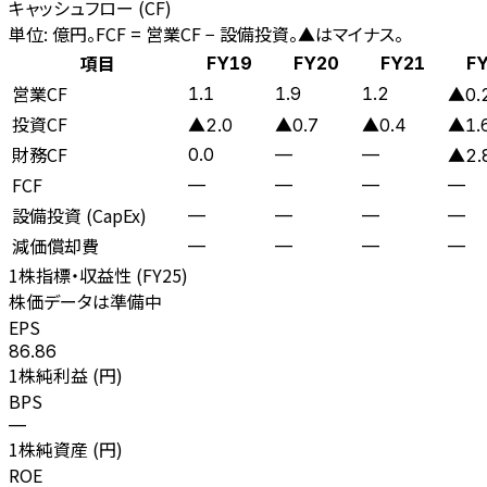
キャッシュフロー (CF)
単位: 億円。FCF = 営業CF − 設備投資。▲はマイナス。
項目
FY19
FY20
FY21
F
営業CF
1.1
1.9
1.2
▲0.
投資CF
▲2.0
▲0.7
▲0.4
▲1.
財務CF
0.0
—
—
▲2.
FCF
—
—
—
—
設備投資 (CapEx)
—
—
—
—
減価償却費
—
—
—
—
1株指標・収益性 (
FY25
)
株価データは準備中
EPS
86.86
1株純利益 (円)
BPS
—
1株純資産 (円)
ROE