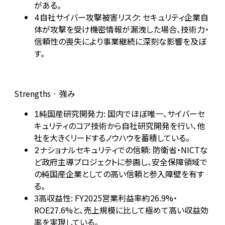
がある。
自社サイバー攻撃被害リスク: セキュリティ企業自
4
体が攻撃を受け機密情報が漏洩した場合、技術力・
信頼性の喪失により事業継続に深刻な影響を及ぼ
す。
Strengths · 強み
純国産研究開発力: 国内でほぼ唯一、サイバーセ
1
キュリティのコア技術から自社研究開発を行い、他
社を大きくリードするノウハウを蓄積している。
ナショナルセキュリティでの信頼: 防衛省・NICTな
2
ど政府主導プロジェクトに参画し、安全保障領域で
の純国産企業としての高い信頼と参入障壁を有す
る。
高収益性: FY2025営業利益率約26.9%・
3
ROE27.6%と、売上規模に比して極めて高い収益効
率を実現している。