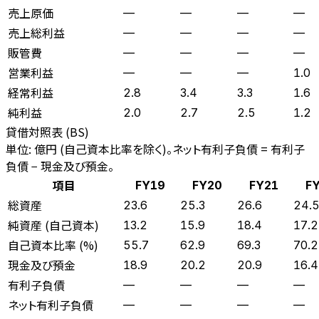
売上原価
—
—
—
—
売上総利益
—
—
—
—
販管費
—
—
—
—
営業利益
—
—
—
1.0
経常利益
2.8
3.4
3.3
1.6
純利益
2.0
2.7
2.5
1.2
貸借対照表 (BS)
単位: 億円 (自己資本比率を除く)。ネット有利子負債 = 有利子
負債 − 現金及び預金。
項目
FY19
FY20
FY21
F
総資産
23.6
25.3
26.6
24.
純資産 (自己資本)
13.2
15.9
18.4
17.2
自己資本比率 (%)
55.7
62.9
69.3
70.2
現金及び預金
18.9
20.2
20.9
16.4
有利子負債
—
—
—
—
ネット有利子負債
—
—
—
—