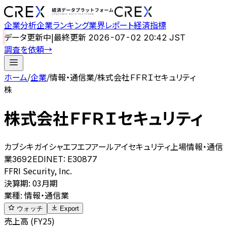
企業分析
企業ランキング
業界レポート
経済指標
データ更新中
|
最終更新
2026-07-02 20:42 JST
調査を依頼
→
ホーム
/
企業
/
情報・通信業
/
株式会社ＦＦＲＩセキュリティ
株
株式会社ＦＦＲＩセキュリティ
カブシキガイシャエフエフアールアイセキュリティ
上場
情報・通信
業
3692
EDINET:
E30877
FFRI Security, Inc.
決算期
:
03月期
業種
:
情報・通信業
ウォッチ
Export
売上高 (FY25)