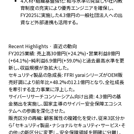
人材・組織基盤強化: 給与水準の見直しや社内教
4
育制度の充実により優秀エンジニアを確保し、
FY2025に実施した4.3億円の一般社団法人への出
資など外部連携も活用する。
Recent Highlights · 直近の動向
FY2025業績: 売上高30億円(+24.2%)・営業利益8億円
(+64.1%)・純利益6.9億円(+59.0%)と過去最高水準を更
新し、収益規模が急拡大した。
セキュリティ製品の急成長: FFRI yaraiシリーズがOEM販
売好調により前年比+48.2%の12.1億円となり、全社成長
を牽引する主力事業に浮上した。
サイバーリサーチコンソーシアム向け出資: 4.3億円の基
金拠出を実施し、国家主導のサイバー安全保障エコシス
テムへの参画を深化させた。
販売区分の再編: 顧客属性の複雑化を受け、従来3区分か
ら「セキュリティ製品・ナショナルセキュリティ・サービス・そ
の他」の新区分に変更し、安全保障領域を明確に分離し