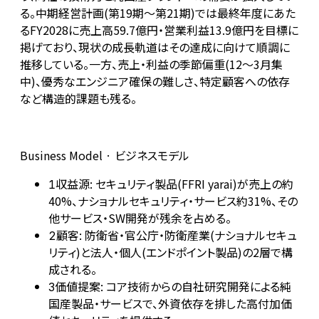
る。中期経営計画(第19期〜第21期)では最終年度にあた
るFY2028に売上高59.7億円・営業利益13.9億円を目標に
掲げており、現状の成長軌道はその達成に向けて順調に
推移している。一方、売上・利益の季節偏重(12〜3月集
中)、優秀なエンジニア確保の難しさ、特定顧客への依存
など構造的課題も残る。
Business Model · ビジネスモデル
収益源: セキュリティ製品(FFRI yarai)が売上の約
1
40%、ナショナルセキュリティ・サービス約31%、その
他サービス・SW開発が残余を占める。
顧客: 防衛省・官公庁・防衛産業(ナショナルセキュ
2
リティ)と法人・個人(エンドポイント製品)の2層で構
成される。
価値提案: コア技術からの自社研究開発による純
3
国産製品・サービスで、外資依存を排した高付加価