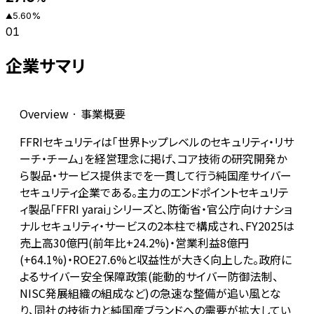
5.60
%
▲
01
企業サマリ
Overview · 事業概要
FFRIセキュリティは「世界トップレベルのセキュリティ・リサ
ーチ・チーム」を経営理念に掲げ、コア技術の研究開発か
ら製品・サービス提供までを一貫して行う純国産サイバー
セキュリティ企業である。主力のエンドポイントセキュリテ
ィ製品「FFRI yarai」シリーズと、防衛省・官公庁向けナショ
ナルセキュリティ・サービスの2本柱で構成され、FY2025は
売上高30億円(前年比+24.2%)・営業利益8億円
(+64.1%)・ROE27.6%と収益性が大きく向上した。政府に
よるサイバー安全保障政策(能動的サイバー防御法制、
NISC発展組織の組成など)の急速な整備が追い風とな
り、同社の技術力と純国産ブランドへの需要が拡大してい