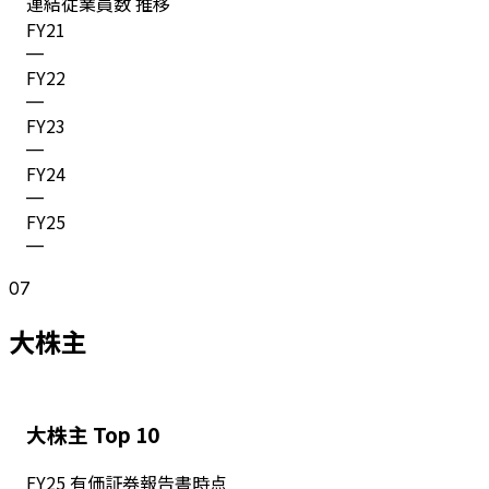
連結従業員数 推移
FY
21
—
FY
22
—
FY
23
—
FY
24
—
FY
25
—
07
大株主
大株主 Top 10
FY
25
有価証券報告書時点