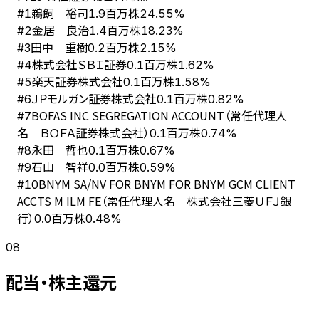
鵜飼 裕司
#
1
1.9百万株
24.55%
金居 良治
#
2
1.4百万株
18.23%
田中 重樹
#
3
0.2百万株
2.15%
株式会社ＳＢＩ証券
#
4
0.1百万株
1.62%
楽天証券株式会社
#
5
0.1百万株
1.58%
ＪＰモルガン証券株式会社
#
6
0.1百万株
0.82%
BOFAS INC SEGREGATION ACCOUNT（常任代理人
#
7
名 ＢＯＦＡ証券株式会社）
0.1百万株
0.74%
永田 哲也
#
8
0.1百万株
0.67%
石山 智祥
#
9
0.0百万株
0.59%
BNYM SA/NV FOR BNYM FOR BNYM GCM CLIENT
#
10
ACCTS M ILM FE（常任代理人名 株式会社三菱ＵＦＪ銀
行）
0.0百万株
0.48%
08
配当・株主還元