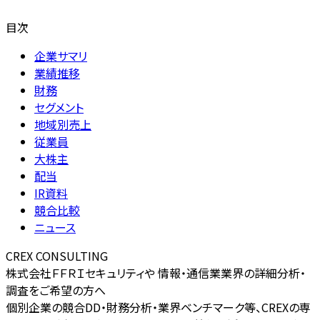
目次
企業サマリ
業績推移
財務
セグメント
地域別売上
従業員
大株主
配当
IR資料
競合比較
ニュース
CREX CONSULTING
株式会社ＦＦＲＩセキュリティや 情報・通信業業界の詳細分析・
調査をご希望の方へ
個別企業の競合DD・財務分析・業界ベンチマーク等、CREXの専