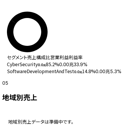
セグメント
売上
構成比
営業利益
利益率
CyberSecurity
85.2
%
0.00兆
33.9%
0.0
兆
SoftwareDevelopmentAndTest
14.8
%
0.00兆
5.3%
0.0
兆
05
地域別売上
地域別売上データは準備中です。