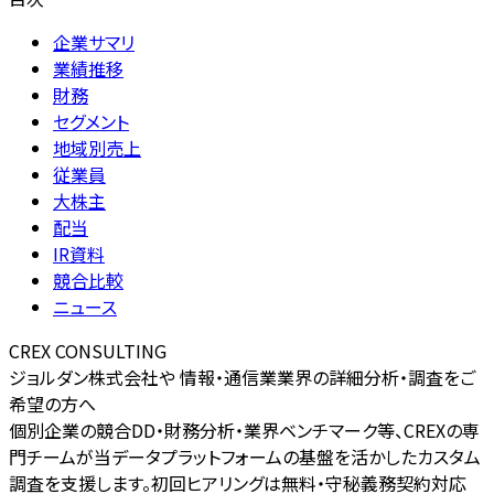
企業サマリ
業績推移
財務
セグメント
地域別売上
従業員
大株主
配当
IR資料
競合比較
ニュース
CREX CONSULTING
ジョルダン株式会社や 情報・通信業業界の詳細分析・調査をご
希望の方へ
個別企業の競合DD・財務分析・業界ベンチマーク等、CREXの専
門チームが当データプラットフォームの基盤を活かしたカスタム
調査を支援します。初回ヒアリングは無料・守秘義務契約対応