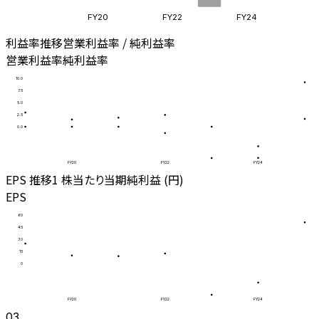
FY20
FY22
FY24
利益率推移
営業利益率 / 純利益率
営業利益率
純利益率
10.0
7.5
5.0
2.5
0.0
FY20
FY22
FY24
EPS 推移
1 株当たり当期純利益 (円)
EPS
60
45
30
15
0
FY20
FY22
FY24
03