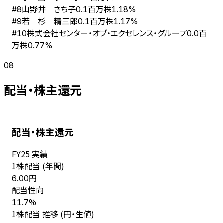
山野井 さち子
#
8
0.1百万株
1.18%
若 杉 精三郎
#
9
0.1百万株
1.17%
株式会社センター・オブ・エクセレンス・グループ
#
10
0.0百
万株
0.77%
08
配当・株主還元
配当・株主還元
FY
25
実績
1株配当 (年間)
円
6.00
配当性向
%
11.7
1株配当 推移 (円・生値)