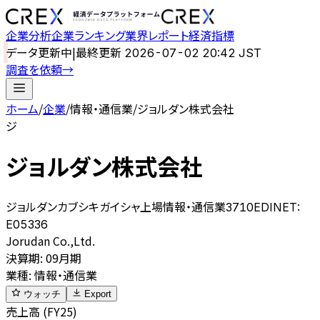
企業分析
企業ランキング
業界レポート
経済指標
データ更新中
|
最終更新
2026-07-02 20:42 JST
調査を依頼
→
ホーム
/
企業
/
情報・通信業
/
ジョルダン株式会社
ジ
ジョルダン株式会社
ジョルダンカブシキガイシャ
上場
情報・通信業
3710
EDINET:
E05336
Jorudan Co.,Ltd.
決算期
:
09月期
業種
:
情報・通信業
ウォッチ
Export
売上高 (FY25)