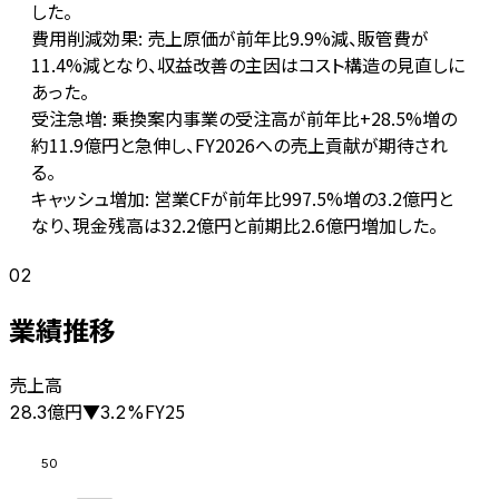
した。
費用削減効果: 売上原価が前年比9.9%減、販管費が
11.4%減となり、収益改善の主因はコスト構造の見直しに
あった。
受注急増: 乗換案内事業の受注高が前年比+28.5%増の
約11.9億円と急伸し、FY2026への売上貢献が期待され
る。
キャッシュ増加: 営業CFが前年比997.5%増の3.2億円と
なり、現金残高は32.2億円と前期比2.6億円増加した。
02
業績推移
売上高
億円
FY25
28.3
▼
3.2
%
50