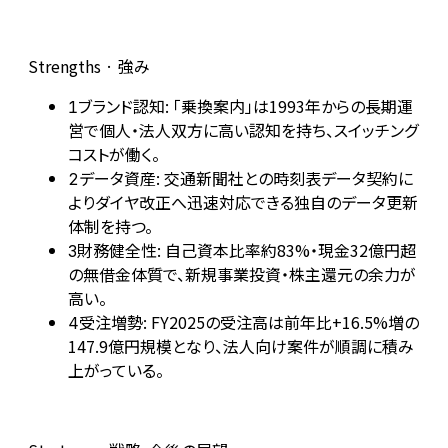
Strengths · 強み
ブランド認知: 「乗換案内」は1993年からの長期運
1
営で個人・法人双方に高い認知を持ち、スイッチング
コストが働く。
データ資産: 交通新聞社との時刻表データ契約に
2
よりダイヤ改正へ迅速対応できる独自のデータ更新
体制を持つ。
財務健全性: 自己資本比率約83%・現金32億円超
3
の無借金体質で、新規事業投資・株主還元の余力が
高い。
受注増勢: FY2025の受注高は前年比+16.5%増の
4
147.9億円規模となり、法人向け案件が順調に積み
上がっている。