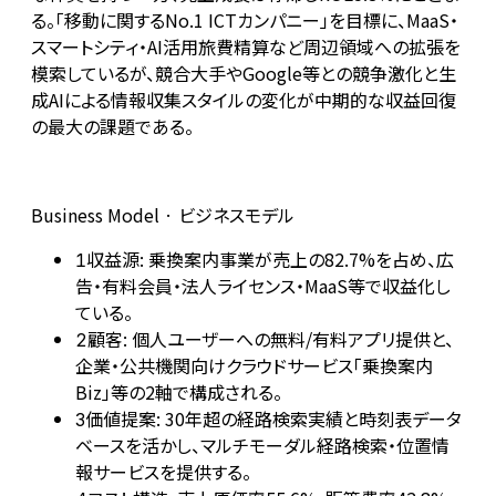
る。「移動に関するNo.1 ICTカンパニー」を目標に、MaaS・
スマートシティ・AI活用旅費精算など周辺領域への拡張を
模索しているが、競合大手やGoogle等との競争激化と生
成AIによる情報収集スタイルの変化が中期的な収益回復
の最大の課題である。
Business Model · ビジネスモデル
収益源: 乗換案内事業が売上の82.7%を占め、広
1
告・有料会員・法人ライセンス・MaaS等で収益化し
ている。
顧客: 個人ユーザーへの無料/有料アプリ提供と、
2
企業・公共機関向けクラウドサービス「乗換案内
Biz」等の2軸で構成される。
価値提案: 30年超の経路検索実績と時刻表データ
3
ベースを活かし、マルチモーダル経路検索・位置情
報サービスを提供する。