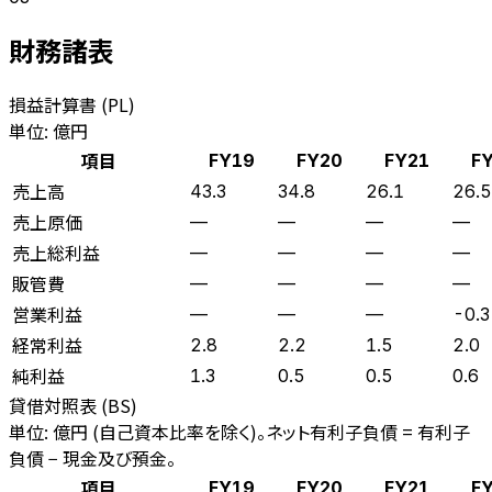
財務諸表
損益計算書 (PL)
単位: 億円
項目
FY19
FY20
FY21
F
売上高
43.3
34.8
26.1
26.5
売上原価
—
—
—
—
売上総利益
—
—
—
—
販管費
—
—
—
—
営業利益
—
—
—
-0.3
経常利益
2.8
2.2
1.5
2.0
純利益
1.3
0.5
0.5
0.6
貸借対照表 (BS)
単位: 億円 (自己資本比率を除く)。ネット有利子負債 = 有利子
負債 − 現金及び預金。
項目
FY19
FY20
FY21
F