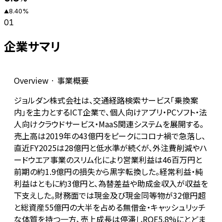
8.40
%
▲
01
企業サマリ
Overview · 事業概要
ジョルダン株式会社は、交通経路検索サービス「乗換案
内」を主力とするICT企業で、個人向けアプリ・PCソフト・法
人向けクラウドサービス・MaaS関連システムを展開する。
売上高は2019年の43億円をピークにコロナ禍で急落し、
直近FY2025は28億円と低水準が続くが、外注費削減やハ
ードウエア事業のスリム化により営業利益は46百万円と
前期の約1.9億円の損失から黒字転換した。経常利益・純
利益はともに約3億円と、為替差益や助成金収入が収益を
下支えした。財務面では現金及び現金同等物が32億円超
と総資産55億円の大半を占める無借金・キャッシュリッチ
な体質を持つ一方、売上成長は停滞しROE5.8%にとどま