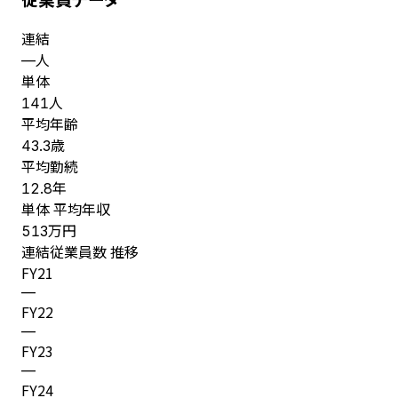
連結
人
—
単体
人
141
平均年齢
歳
43.3
平均勤続
年
12.8
単体 平均年収
万円
513
連結従業員数 推移
FY
21
—
FY
22
—
FY
23
—
FY
24