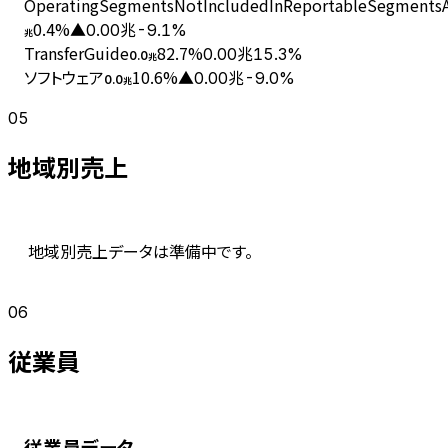
OperatingSegmentsNotIncludedInReportableSegmentsAn
0.4
%
▲0.00兆
-9.1%
兆
TransferGuide
82.7
%
0.00兆
15.3%
0.0
兆
ソフトウェア
10.6
%
▲0.00兆
-9.0%
0.0
兆
05
地域別売上
地域別売上データは準備中です。
06
従業員
従業員データ