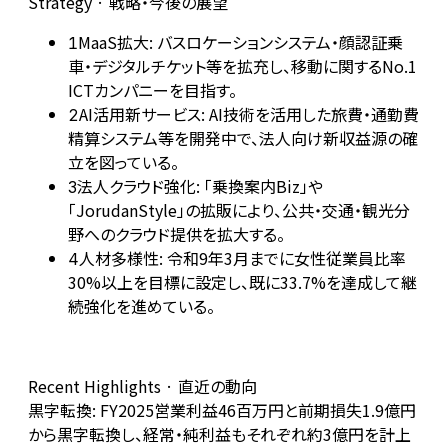
Strategy · 戦略・今後の展望
MaaS拡大: バスロケーションシステム・顔認証乗
1
車・デジタルチケット等を拡充し、移動に関するNo.1
ICTカンパニーを目指す。
AI活用新サービス: AI技術を活用した旅費・通勤費
2
精算システム等を開発中で、法人向け新収益源の確
立を図っている。
法人クラウド強化: 「乗換案内Biz」や
3
「JorudanStyle」の拡販により、公共・交通・観光分
野へのクラウド提供を拡大する。
人材多様性: 令和9年3月までに女性従業員比率
4
30%以上を目標に設定し、既に33.7%を達成して継
続強化を進めている。
Recent Highlights · 直近の動向
黒字転換: FY2025営業利益46百万円と前期損失1.9億円
から黒字転換し、経常・純利益もそれぞれ約3億円を計上