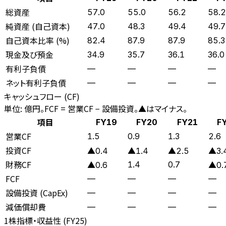
総資産
57.0
55.0
56.2
58.2
純資産 (自己資本)
47.0
48.3
49.4
49.7
自己資本比率 (%)
82.4
87.9
87.9
85.3
現金及び預金
34.9
35.7
36.1
36.0
有利子負債
—
—
—
—
ネット有利子負債
—
—
—
—
キャッシュフロー (CF)
単位: 億円。FCF = 営業CF − 設備投資。▲はマイナス。
項目
FY19
FY20
FY21
F
営業CF
1.5
0.9
1.3
2.6
投資CF
▲0.4
▲1.4
▲2.5
▲3.
財務CF
1.4
0.7
▲0.6
▲0.
FCF
—
—
—
—
設備投資 (CapEx)
—
—
—
—
減価償却費
—
—
—
—
1株指標・収益性 (
FY25
)