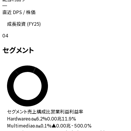
—
直近 DPS / 株価
成長投資 (
FY25
)
04
セグメント
セグメント
売上
構成比
営業利益
利益率
Hardware
6.2
%
0.00兆
11.9%
0.0
兆
Multimedia
0.1
%
▲0.00兆
-500.0%
0.0
兆