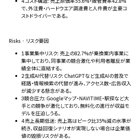
コスト構造: 売上原価率55.6%・販管費率42.8%
4
で、外注費・ハードウエア調達費と人件費が主要コ
ストドライバーである。
Risks · リスク要因
事業集中リスク: 売上の82.7%が乗換案内事業に
1
集中しており、同事業の競合激化や利用者離反が業
績全体に直結する。
生成AI代替リスク: ChatGPTなど生成AIの普及で
2
経路・情報検索の代替が進み、アクセス数・広告収入
が減少する懸念がある。
競合圧力: Googleマップ・NAVITIME・駅探など大
3
手との競争が激化しており、無料化の進行が収益モ
デルを圧迫しうる。
売上長期低迷: 売上高はピーク比35%減の水準が
4
続き、収益回復シナリオが実現しない場合は企業価
値の毀損リスクがある。