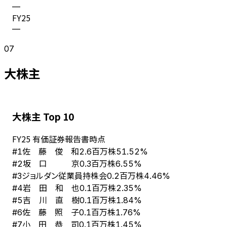
—
FY
25
—
07
大株主
大株主 Top 10
FY
25
有価証券報告書時点
佐 藤 俊 和
#
1
2.6百万株
51.52%
坂 口 京
#
2
0.3百万株
6.55%
ジョルダン従業員持株会
#
3
0.2百万株
4.46%
岩 田 和 也
#
4
0.1百万株
2.35%
吉 川 直 樹
#
5
0.1百万株
1.84%
佐 藤 照 子
#
6
0.1百万株
1.76%
小 田 恭 司
#
7
0.1百万株
1.45%