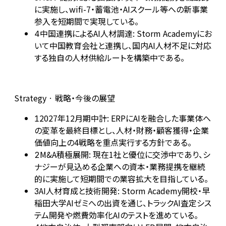
に実施し、wifi-7・蓄電池・AIスクール等への新事業
参入を短期間で実現している。
中国連携によるAI人材調達: Storm Academyにお
4
いて中国教育会社と連携し、国内AI人材不足に対応
する独自の人材供給ルートを構築中である。
Strategy · 戦略・今後の展望
2027年12月期中計: ERPにAIを融合した事業体へ
1
の変革を最終目標とし、人材・財務・顧客獲得・企業
価値向上の4戦略を重点実行する方針である。
M&A積極展開: 現在1社と優位に交渉中であり、シ
2
ナジーが見込める企業への資本・業務提携を継続
的に実施して短期間での業容拡大を目指している。
AI人材育成と技術開発: Storm Academy開校・早
3
稲田大学AIゼミへの出資を通じ、トラックAI査定シス
テム開発や燃費効率化AIのテストを進めている。