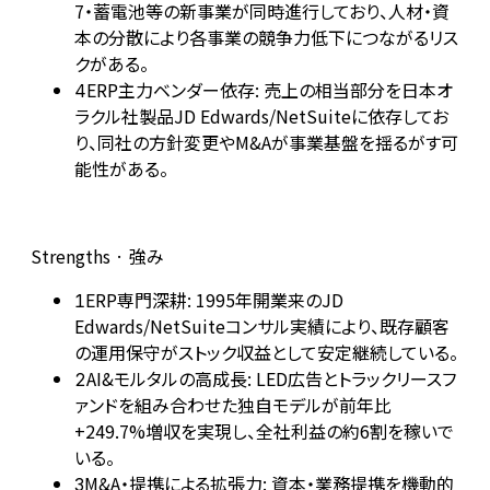
7・蓄電池等の新事業が同時進行しており、人材・資
本の分散により各事業の競争力低下につながるリス
クがある。
ERP主力ベンダー依存: 売上の相当部分を日本オ
4
ラクル社製品JD Edwards/NetSuiteに依存してお
り、同社の方針変更やM&Aが事業基盤を揺るがす可
能性がある。
Strengths · 強み
ERP専門深耕: 1995年開業来のJD
1
Edwards/NetSuiteコンサル実績により、既存顧客
の運用保守がストック収益として安定継続している。
AI&モルタルの高成長: LED広告とトラックリースフ
2
ァンドを組み合わせた独自モデルが前年比
+249.7%増収を実現し、全社利益の約6割を稼いで
いる。
M&A・提携による拡張力: 資本・業務提携を機動的
3