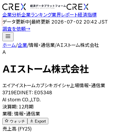
企業分析
企業ランキング
業界レポート
経済指標
データ更新中
|
最終更新
2026-07-02 20:42 JST
調査を依頼
→
ホーム
/
企業
/
情報・通信業
/
ＡＩストーム株式会社
Ａ
ＡＩストーム株式会社
エイアイストームカブシキガイシャ
上場
情報・通信業
3719
EDINET:
E05348
AI storm CO.,LTD.
決算期
:
12月期
業種
:
情報・通信業
ウォッチ
Export
売上高 (FY25)