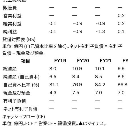
販管費
—
—
—
—
営業利益
—
—
—
0.2
経常利益
0.1
-0.9
-0.9
0.2
純利益
0.1
-0.9
-1.3
0.1
貸借対照表 (BS)
単位: 億円 (自己資本比率を除く)。ネット有利子負債 = 有利子
負債 − 現金及び預金。
項目
FY19
FY20
FY21
F
総資産
8.0
10.9
10.1
9.9
純資産 (自己資本)
6.5
8.4
8.5
8.6
自己資本比率 (%)
81.1
76.9
84.2
86.8
現金及び預金
4.3
7.5
7.0
7.0
有利子負債
—
—
—
—
ネット有利子負債
—
—
—
—
キャッシュフロー (CF)
単位: 億円。FCF = 営業CF − 設備投資。▲はマイナス。