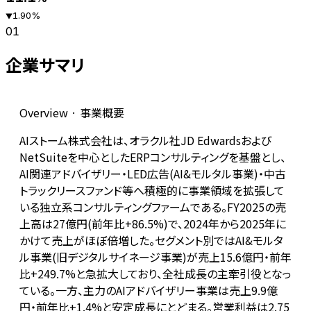
1.90
%
▼
01
企業サマリ
Overview · 事業概要
AIストーム株式会社は、オラクル社JD Edwardsおよび
NetSuiteを中心としたERPコンサルティングを基盤とし、
AI関連アドバイザリー・LED広告(AI&モルタル事業)・中古
トラックリースファンド等へ積極的に事業領域を拡張して
いる独立系コンサルティングファームである。FY2025の売
上高は27億円(前年比+86.5%)で、2024年から2025年に
かけて売上がほぼ倍増した。セグメント別ではAI&モルタ
ル事業(旧デジタルサイネージ事業)が売上15.6億円・前年
比+249.7%と急拡大しており、全社成長の主牽引役となっ
ている。一方、主力のAIアドバイザリー事業は売上9.9億
円・前年比+1.4%と安定成長にとどまる。営業利益は2.75