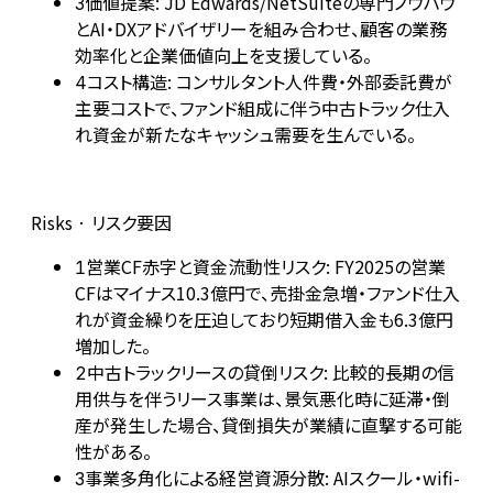
価値提案: JD Edwards/NetSuiteの専門ノウハウ
3
とAI・DXアドバイザリーを組み合わせ、顧客の業務
効率化と企業価値向上を支援している。
コスト構造: コンサルタント人件費・外部委託費が
4
主要コストで、ファンド組成に伴う中古トラック仕入
れ資金が新たなキャッシュ需要を生んでいる。
Risks · リスク要因
営業CF赤字と資金流動性リスク: FY2025の営業
1
CFはマイナス10.3億円で、売掛金急増・ファンド仕入
れが資金繰りを圧迫しており短期借入金も6.3億円
増加した。
中古トラックリースの貸倒リスク: 比較的長期の信
2
用供与を伴うリース事業は、景気悪化時に延滞・倒
産が発生した場合、貸倒損失が業績に直撃する可能
性がある。
事業多角化による経営資源分散: AIスクール・wifi-
3