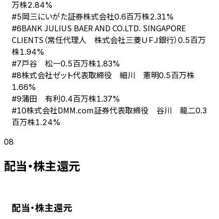
万株
2.84%
岡三にいがた証券株式会社
#
5
0.6百万株
2.31%
BANK JULIUS BAER AND CO.LTD. SINGAPORE
#
6
CLIENTS（常任代理人 株式会社三菱ＵＦＪ銀行）
0.5百万
株
1.94%
戸谷 松一
#
7
0.5百万株
1.83%
株式会社ゼット代表取締役 細川 憲明
#
8
0.5百万株
1.66%
蒲田 有利
#
9
0.4百万株
1.37%
株式会社DMM.com証券代表取締役 谷川 龍二
#
10
0.3
百万株
1.24%
08
配当・株主還元
配当・株主還元