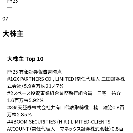
FY
25
—
07
大株主
大株主 Top 10
FY
25
有価証券報告書時点
GX PARTNERS CO., LIMITED（常任代理人 三田証券株
#
1
式会社）
5.9百万株
21.47%
スペース投資事業組合業務執行組合員 三宅 祐介
#
2
1.6百万株
5.92%
楽天証券株式会社共有口代表取締役 楠 雄治
#
3
0.8百
万株
2.85%
BOOM SECURITIES (H.K.) LIMITED-CLIENTS'
#
4
ACCOUNT（常任代理人 マネックス証券株式会社）
0.8百