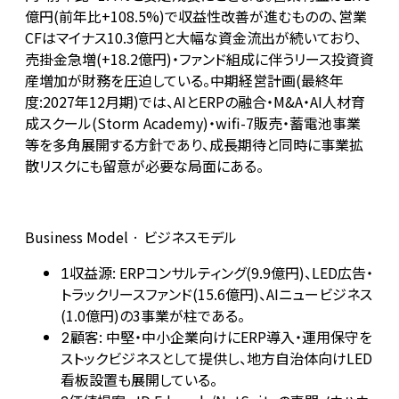
億円(前年比+108.5%)で収益性改善が進むものの、営業
CFはマイナス10.3億円と大幅な資金流出が続いており、
売掛金急増(+18.2億円)・ファンド組成に伴うリース投資資
産増加が財務を圧迫している。中期経営計画(最終年
度:2027年12月期)では、AIとERPの融合・M&A・AI人材育
成スクール(Storm Academy)・wifi-7販売・蓄電池事業
等を多角展開する方針であり、成長期待と同時に事業拡
散リスクにも留意が必要な局面にある。
Business Model · ビジネスモデル
収益源: ERPコンサルティング(9.9億円)、LED広告・
1
トラックリースファンド(15.6億円)、AIニュービジネス
(1.0億円)の3事業が柱である。
顧客: 中堅・中小企業向けにERP導入・運用保守を
2
ストックビジネスとして提供し、地方自治体向けLED
看板設置も展開している。