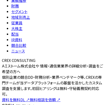
業績推移
財務
セグメント
地域別売上
従業員
大株主
配当
IR資料
競合比較
ニュース
CREX CONSULTING
ＡＩストーム株式会社や 情報・通信業業界の詳細分析・調査をご
希望の方へ
個別企業の競合DD・財務分析・業界ベンチマーク等、CREXの専
門チームが当データプラットフォームの基盤を活かしたカスタム
調査を支援します。初回ヒアリングは無料・守秘義務契約対応
可。
資料を無料DL
↗
無料相談を依頼
↗