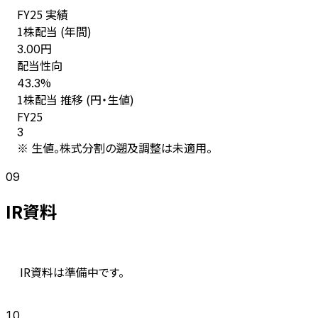
FY
25
実績
1株配当 (年間)
円
3.00
配当性向
%
43.3
1株配当 推移 (円・生値)
FY
25
3
※ 生値。株式分割の遡及調整は未適用。
09
IR資料
IR資料は準備中です。
10