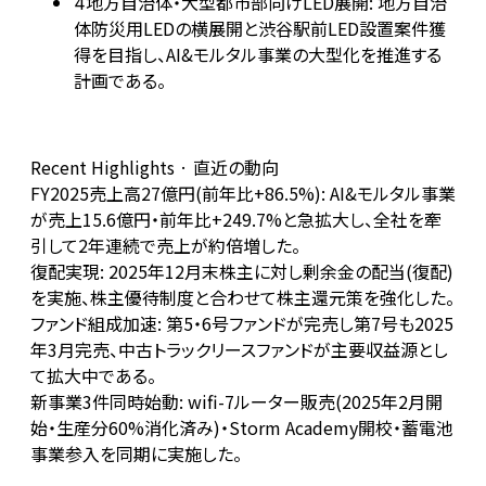
地方自治体・大型都市部向けLED展開: 地方自治
4
体防災用LEDの横展開と渋谷駅前LED設置案件獲
得を目指し、AI&モルタル事業の大型化を推進する
計画である。
Recent Highlights · 直近の動向
FY2025売上高27億円(前年比+86.5%): AI&モルタル事業
が売上15.6億円・前年比+249.7%と急拡大し、全社を牽
引して2年連続で売上が約倍増した。
復配実現: 2025年12月末株主に対し剰余金の配当(復配)
を実施、株主優待制度と合わせて株主還元策を強化した。
ファンド組成加速: 第5・6号ファンドが完売し第7号も2025
年3月完売、中古トラックリースファンドが主要収益源とし
て拡大中である。
新事業3件同時始動: wifi-7ルーター販売(2025年2月開
始・生産分60%消化済み)・Storm Academy開校・蓄電池
事業参入を同期に実施した。