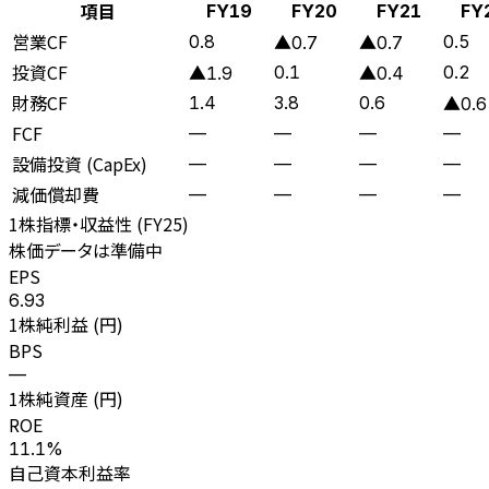
項目
FY19
FY20
FY21
FY
営業CF
0.8
0.5
▲0.7
▲0.7
投資CF
0.1
0.2
▲1.9
▲0.4
財務CF
1.4
3.8
0.6
▲0.6
FCF
—
—
—
—
設備投資 (CapEx)
—
—
—
—
減価償却費
—
—
—
—
1株指標・収益性 (
FY25
)
株価データは準備中
EPS
6.93
1株純利益 (円)
BPS
—
1株純資産 (円)
ROE
11.1%
自己資本利益率