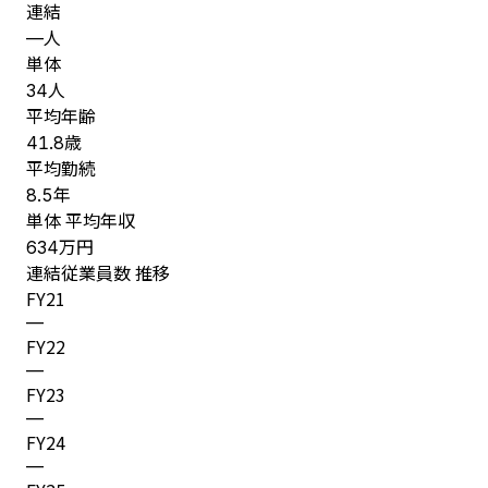
連結
人
—
単体
人
34
平均年齢
歳
41.8
平均勤続
年
8.5
単体 平均年収
万円
634
連結従業員数 推移
FY
21
—
FY
22
—
FY
23
—
FY
24
—