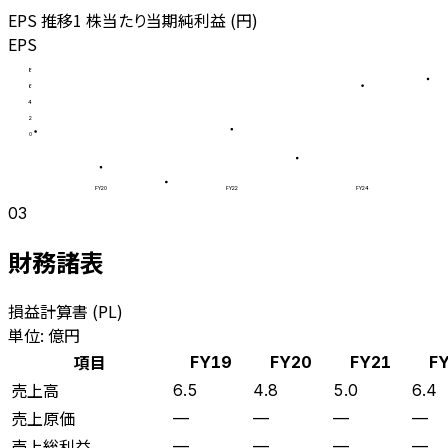
EPS 推移
1 株当たり当期純利益 (円)
EPS
8
6
4
2
0
FY20
FY22
FY24
03
財務諸表
損益計算書 (PL)
単位: 億円
項目
FY19
FY20
FY21
F
売上高
6.5
4.8
5.0
6.4
売上原価
—
—
—
—
売上総利益
—
—
—
—