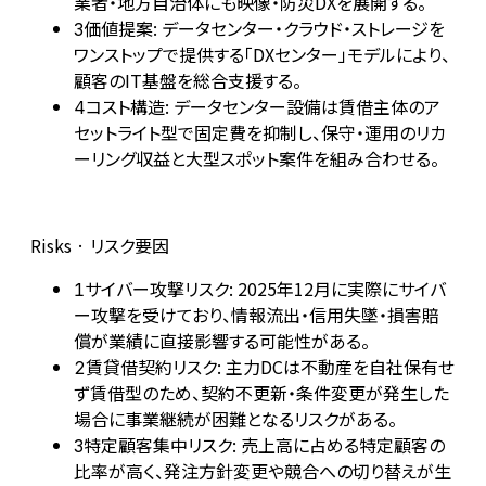
業者・地方自治体にも映像・防災DXを展開する。
価値提案: データセンター・クラウド・ストレージを
3
ワンストップで提供する「DXセンター」モデルにより、
顧客のIT基盤を総合支援する。
コスト構造: データセンター設備は賃借主体のア
4
セットライト型で固定費を抑制し、保守・運用のリカ
ーリング収益と大型スポット案件を組み合わせる。
Risks · リスク要因
サイバー攻撃リスク: 2025年12月に実際にサイバ
1
ー攻撃を受けており、情報流出・信用失墜・損害賠
償が業績に直接影響する可能性がある。
賃貸借契約リスク: 主力DCは不動産を自社保有せ
2
ず賃借型のため、契約不更新・条件変更が発生した
場合に事業継続が困難となるリスクがある。
特定顧客集中リスク: 売上高に占める特定顧客の
3
比率が高く、発注方針変更や競合への切り替えが生