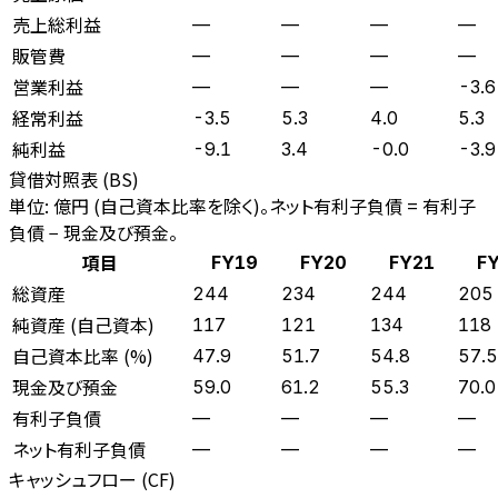
売上総利益
—
—
—
—
販管費
—
—
—
—
営業利益
—
—
—
-3.6
経常利益
-3.5
5.3
4.0
5.3
純利益
-9.1
3.4
-0.0
-3.9
貸借対照表 (BS)
単位: 億円 (自己資本比率を除く)。ネット有利子負債 = 有利子
負債 − 現金及び預金。
項目
FY19
FY20
FY21
F
総資産
244
234
244
205
純資産 (自己資本)
117
121
134
118
自己資本比率 (%)
47.9
51.7
54.8
57.5
現金及び預金
59.0
61.2
55.3
70.0
有利子負債
—
—
—
—
ネット有利子負債
—
—
—
—
キャッシュフロー (CF)