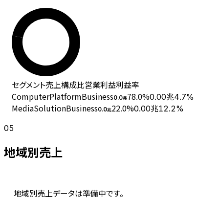
セグメント
売上
構成比
営業利益
利益率
ComputerPlatformBusiness
78.0
%
0.00兆
4.7%
0.0
兆
MediaSolutionBusiness
22.0
%
0.00兆
12.2%
0.0
兆
05
地域別売上
地域別売上データは準備中です。