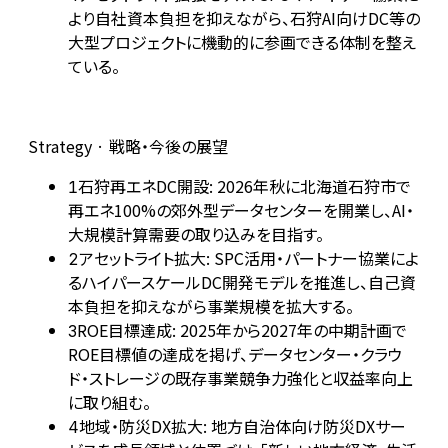
より自社資本負担を抑えながら、石狩AI向けDC等の
大型プロジェクトに機動的に参画できる体制を整え
ている。
Strategy · 戦略・今後の展望
石狩再エネDC開設: 2026年秋に北海道石狩市で
1
再エネ100%の郊外型データセンターを開業し、AI・
大規模計算需要の取り込みを目指す。
アセットライト拡大: SPC活用・パートナー協業によ
2
るハイパースケールDC開発モデルを推進し、自己資
本負担を抑えながら事業規模を拡大する。
ROE目標達成: 2025年から2027年の中期計画で
3
ROE目標値の達成を掲げ、データセンター・クラウ
ド・ストレージの既存事業競争力強化と収益率向上
に取り組む。
地域・防災DX拡大: 地方自治体向け防災DXサー
4