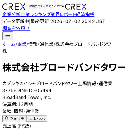
企業分析
企業ランキング
業界レポート
経済指標
データ更新中
|
最終更新
2026-07-02 20:42 JST
調査を依頼
→
ホーム
/
企業
/
情報・通信業
/
株式会社ブロードバンドタワー
株
株式会社ブロードバンドタワー
カブシキガイシャブロードバンドタワー
上場
情報・通信業
3776
EDINET:
E05494
BroadBand Tower, Inc.
決算期
:
12月期
業種
:
情報・通信業
ウォッチ
Export
売上高 (FY25)