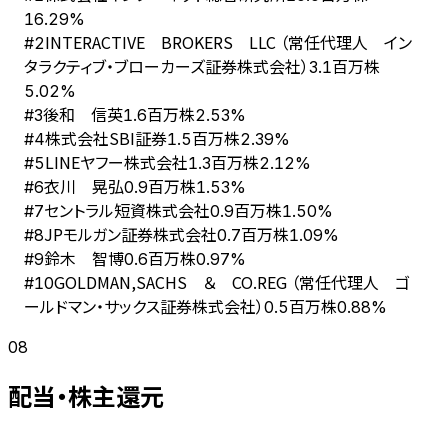
16.29%
INTERACTIVE BROKERS LLC （常任代理人 イン
#
2
タラクティブ・ブローカーズ証券株式会社）
3.1百万株
5.02%
後和 信英
#
3
1.6百万株
2.53%
株式会社SBI証券
#
4
1.5百万株
2.39%
LINEヤフー株式会社
#
5
1.3百万株
2.12%
衣川 晃弘
#
6
0.9百万株
1.53%
セントラル短資株式会社
#
7
0.9百万株
1.50%
JPモルガン証券株式会社
#
8
0.7百万株
1.09%
鈴木 智博
#
9
0.6百万株
0.97%
GOLDMAN,SACHS ＆ CO.REG （常任代理人 ゴ
#
10
ールドマン・サックス証券株式会社）
0.5百万株
0.88%
08
配当・株主還元