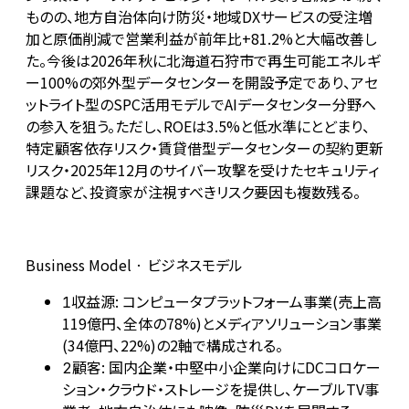
ものの、地方自治体向け防災・地域DXサービスの受注増
加と原価削減で営業利益が前年比+81.2%と大幅改善し
た。今後は2026年秋に北海道石狩市で再生可能エネルギ
ー100%の郊外型データセンターを開設予定であり、アセ
ットライト型のSPC活用モデルでAIデータセンター分野へ
の参入を狙う。ただし、ROEは3.5%と低水準にとどまり、
特定顧客依存リスク・賃貸借型データセンターの契約更新
リスク・2025年12月のサイバー攻撃を受けたセキュリティ
課題など、投資家が注視すべきリスク要因も複数残る。
Business Model · ビジネスモデル
収益源: コンピュータプラットフォーム事業(売上高
1
119億円、全体の78%)とメディアソリューション事業
(34億円、22%)の2軸で構成される。
顧客: 国内企業・中堅中小企業向けにDCコロケー
2
ション・クラウド・ストレージを提供し、ケーブルTV事