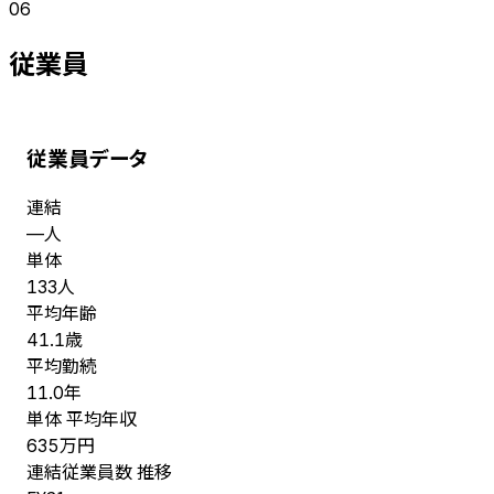
06
従業員
従業員データ
連結
人
—
単体
人
133
平均年齢
歳
41.1
平均勤続
年
11.0
単体 平均年収
万円
635
連結従業員数 推移