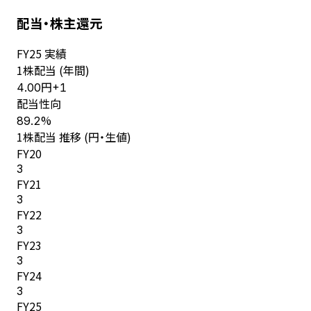
配当・株主還元
FY
25
実績
1株配当 (年間)
円
4.00
+
1
配当性向
%
89.2
1株配当 推移 (円・生値)
FY
20
3
FY
21
3
FY
22
3
FY
23
3
FY
24
3
FY
25