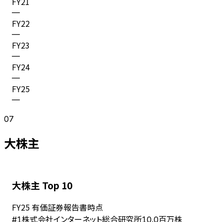
FY
21
—
FY
22
—
FY
23
—
FY
24
—
FY
25
—
07
大株主
大株主 Top 10
FY
25
有価証券報告書時点
株式会社インターネット総合研究所
#
1
10.0百万株