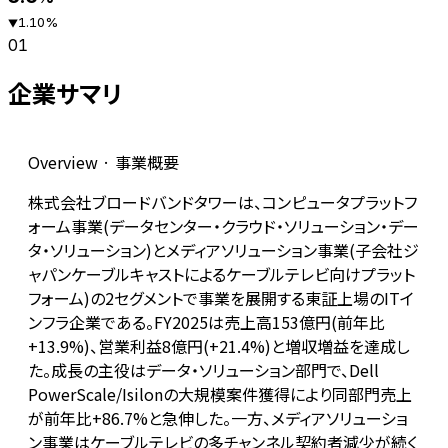
1.10
%
▼
01
企業サマリ
Overview · 事業概要
株式会社ブロードバンドタワーは、コンピュータプラットフ
ォーム事業(データセンター・クラウド・ソリューション・デー
タ・ソリューション)とメディアソリューション事業(子会社ジ
ャパンケーブルキャストによるケーブルテレビ向けプラット
フォーム)の2セグメントで事業を展開する東証上場のITイ
ンフラ企業である。FY2025は売上高153億円(前年比
+13.9%)、営業利益8億円(+21.4%)と増収増益を達成し
た。成長の主役はデータ・ソリューション部門で、Dell
PowerScale/Isilonの大規模案件獲得により同部門売上
が前年比+86.7%と急伸した。一方、メディアソリューショ
ン事業はケーブルテレビの多チャンネル契約者減少が続く