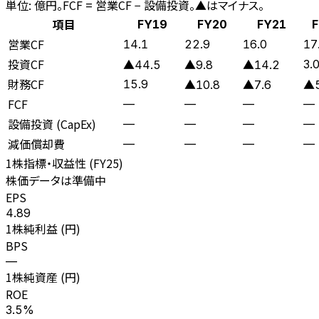
単位: 億円。FCF = 営業CF − 設備投資。▲はマイナス。
項目
FY19
FY20
FY21
F
営業CF
14.1
22.9
16.0
17
投資CF
3.
▲44.5
▲9.8
▲14.2
財務CF
15.9
▲10.8
▲7.6
▲5
FCF
—
—
—
—
設備投資 (CapEx)
—
—
—
—
減価償却費
—
—
—
—
1株指標・収益性 (
FY25
)
株価データは準備中
EPS
4.89
1株純利益 (円)
BPS
—
1株純資産 (円)
ROE
3.5%