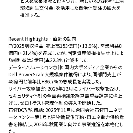
ビスを成長領域と位置づけ、「新しい地方経済・生活
環境創生交付金」を活用した自治体受注の拡大を
推進する。
Recent Highlights · 直近の動向
FY2025増収増益: 売上高153億円(+13.9%)、営業利益8
億円(+21.4%)を達成したが、固定資産減損損失計上によ
り純利益は3億円(▲22.3%)と減少した。
データ・ソリューション急伸: 国内大手メディア企業からの
Dell PowerScale大規模案件獲得により、同部門売上が
48億円と前年比+86.7%の急成長を実現した。
サイバー攻撃被害: 2025年12月にサイバー攻撃を受け、
セキュリティ体制の全面再構築を経営最重要課題に格上
げし、ゼロトラスト管理体制の導入を開始した。
石狩DC契約締結: 2025年11月に合同会社石狩再エネデ
ータセンター第1号と建物賃貸借契約・再エネ電力供給覚
書を締結し、2026年秋開業に向けた事業推進を本格化し
た。