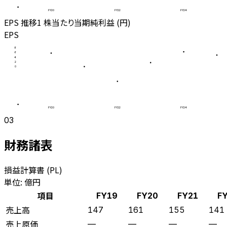
FY20
FY22
FY24
EPS 推移
1 株当たり当期純利益 (円)
EPS
8
6
4
2
0
FY20
FY22
FY24
03
財務諸表
損益計算書 (PL)
単位: 億円
項目
FY19
FY20
FY21
F
売上高
147
161
155
141
売上原価
—
—
—
—