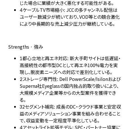
じた場合に業績が大きく悪化する可能性がある。
ケーブルTV市場縮小: JCCの多チャンネル配信は
4
ユーザー数減少が続いており、VOD等との競合激化
により中長期的な売上減少圧力が継続している。
Strengths · 強み
都心立地と再エネ対応: 新大手町サイトは低遅延・
1
高接続性の都市型DCとして再エネ100%電力を実
現し、脱炭素ニーズへの対応で差別化している。
ストレージ専門性: Dell PowerScale/Isilonおよび
2
Superna社Eyeglassの国内独占的取り扱いにより、
大規模メディア企業等からの大型案件を獲得でき
る。
2セグメント補完: 成長のDC・クラウド事業と安定収
3
益のメディアソリューション事業を組み合わせること
で、収益変動を一定程度平準化している。
アセットライト拡張モデル: SPC・パートナー協業に
4