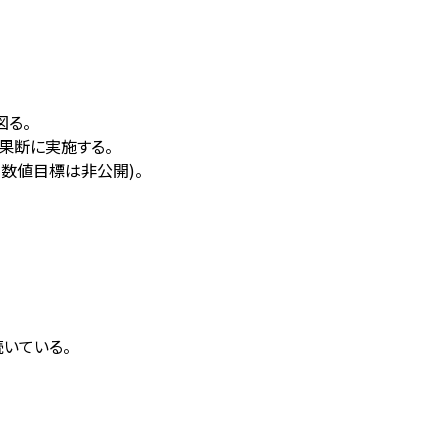
図る。
を果断に実施する。
数値目標は非公開)。
続いている。