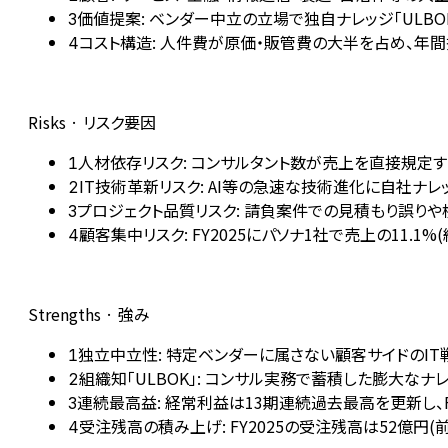
価値提案: ベンダー中立の立場で独自ナレッジ「ULB
3
コスト構造: 人件費が原価・販管費の大半を占め、年間
4
Risks · リスク要因
人材依存リスク: コンサルタント数が売上を直接規定
1
IT技術革新リスク: AI等の急速な技術進化に自社
2
プロジェクト品質リスク: 請負案件での見積もり誤り
3
顧客集中リスク: FY2025にパソナ1社で売上の11.
4
Strengths · 強み
独立中立性: 特定ベンダーに属さない顧客サイドのI
1
組織知「ULBOK」: コンサル実務で蓄積した膨大な
2
連続最高益: 経常利益は13期連続過去最高を更新し、FY
3
受注残高の積み上げ: FY2025の受注残高は52億円
4