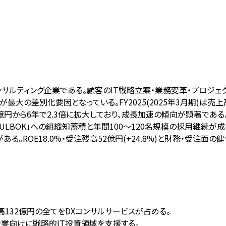
コンサルティング企業である。顧客のIT戦略立案・業務変革・プロジ
差別化要因となっている。FY2025(2025年3月期)は売上高132
億円から6年で2.3倍に拡大しており、成長加速の傾向が顕著である。
LBOK」への組織知蓄積と年間100〜120名規模の採用継続
。ROE18.0%・受注残高52億円(+24.8%)と財務・受注
高132億円の全てをDXコンサルサービスが占める。
企業向けに戦略的IT投資領域を支援する。