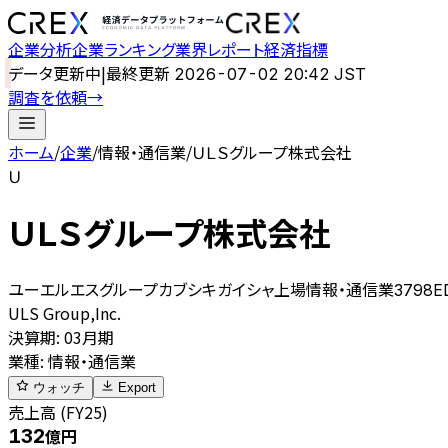
企業分析
企業ランキング
業界レポート
経済指標
データ更新中
|
最終更新
2026-07-02 20:42 JST
調査を依頼
→
ホーム
/
企業
/
情報・通信業
/
ＵＬＳグループ株式会社
Ｕ
ＵＬＳグループ株式会社
ユーエルエスグループカブシキガイシャ
上場
情報・通信業
3798
E
ULS Group,Inc.
決算期
:
03月期
業種
:
情報・通信業
ウォッチ
Export
売上高 (FY25)
132
億円