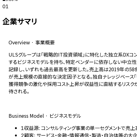
01
企業サマリ
Overview · 事業概要
ULSグループは「戦略的IT投資領域」に特化した独立系DX
するビジネスモデルを持ち、特定ベンダーに依存しない中立性が最大の
記録し、いずれも過去最高を更新した。売上高は2019年の58
が売上規模の直接的な決定因子となる。独自ナレッジベース「U
獲得競争の激化や採用コスト上昇が収益性に直結するリスクがある
待される。
Business Model · ビジネスモデル
収益源: コンサルティング事業の単一セグメントで売上
1
顧客: サービス・金融・情報通信・製造・自治体等の大
2