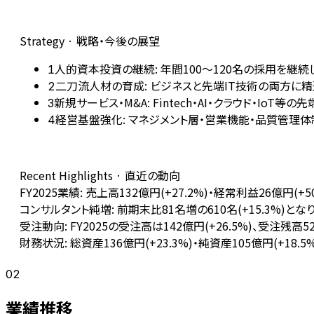
Strategy · 戦略・今後の展望
人的資本投資の継続: 年間100〜120名の採用を継続し
1
二刀流人材の育成: ビジネスと先端IT技術の両方に
2
新規サービス・M&A: Fintech・AI・クラウド・I
3
経営基盤強化: マネジメント層・営業機能・品質管理
4
Recent Highlights · 直近の動向
FY2025業績: 売上高132億円(+27.2%)・経常利益26億円(
コンサルタント純増: 前期末比81名増の610名(+15.3%
受注動向: FY2025の受注高は142億円(+26.5%)、受注
財務状況: 総資産136億円(+23.3%)・純資産105億円(+1
02
業績推移