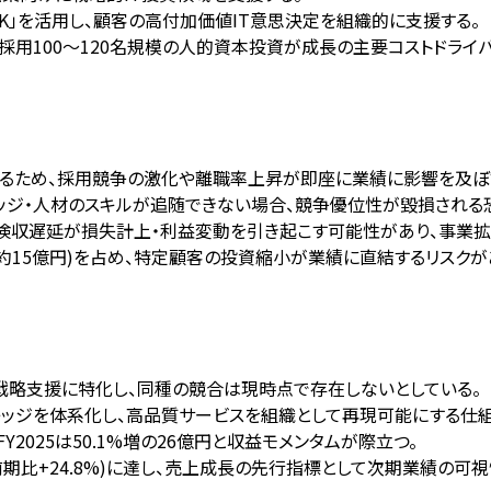
OK」を活用し、顧客の高付加価値IT意思決定を組織的に支援する。
採用100〜120名規模の人的資本投資が成長の主要コストドライ
するため、採用競争の激化や離職率上昇が即座に業績に影響を及ぼ
ナレッジ・人材のスキルが追随できない場合、競争優位性が毀損される
や検収遅延が損失計上・利益変動を引き起こす可能性があり、事業拡
1%(約15億円)を占め、特定顧客の投資縮小が業績に直結するリスクが
T戦略支援に特化し、同種の競合は現時点で存在しないとしている。
ナレッジを体系化し、高品質サービスを組織として再現可能にする仕
2025は50.1%増の26億円と収益モメンタムが際立つ。
(前期比+24.8%)に達し、売上成長の先行指標として次期業績の可