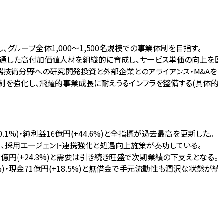
、グループ全体1,000〜1,500名規模での事業体制を目指す。
精通した高付加価値人材を組織的に育成し、サービス単価の向上を
oT等の先端技術分野への研究開発投資と外部企業とのアライアンス・M&A
体制を強化し、飛躍的事業成長に耐えうるインフラを整備する(具体的
+50.1%)・純利益16億円(+44.6%)と全指標が過去最高を更新した。
)となり、採用エージェント連携強化と処遇向上施策が奏功している。
残高52億円(+24.8%)と需要は引き続き旺盛で次期業績の下支えとなる。
8.5%)・現金71億円(+18.5%)と無借金で手元流動性も潤沢な状態が