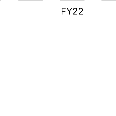
0
FY22