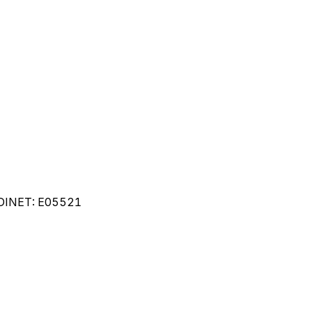
DINET:
E05521