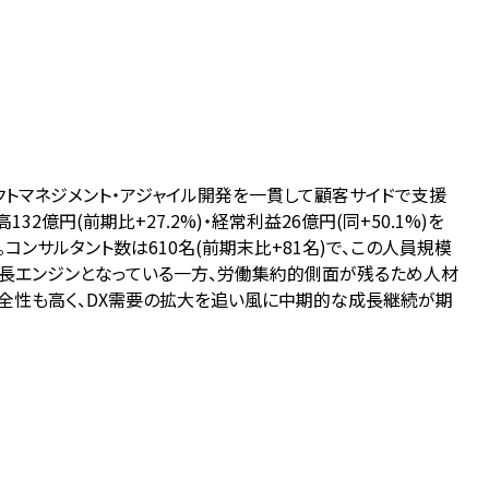
ェクトマネジメント・アジャイル開発を一貫して顧客サイドで支援
億円(前期比+27.2%)・経常利益26億円(同+50.1%)を
コンサルタント数は610名(前期末比+81名)で、この人員規模
が成長エンジンとなっている一方、労働集約的側面が残るため人材
面の健全性も高く、DX需要の拡大を追い風に中期的な成長継続が期