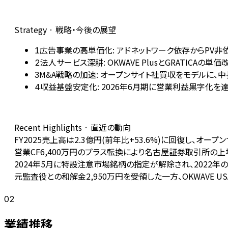
Strategy · 戦略・今後の展望
広告事業の高単価化: アドネットワーク依存からPV非
1
法人サービス深耕: OKWAVE PlusとGRATI
2
M&A戦略の加速: オープンサイト社買収をモデルに、
3
収益基盤安定化: 2026年6月期に営業利益黒字化
4
Recent Highlights · 直近の動向
FY2025売上高は2.3億円(前年比+53.6%)に回復し、オー
営業CF6,400万円のプラス転換により名古屋証券取引所の
2024年5月に特設注意市場銘柄の指定が解除され、2022年の
元監査役との和解金2,950万円を受領した一方、OKWAVE U
02
業績推移