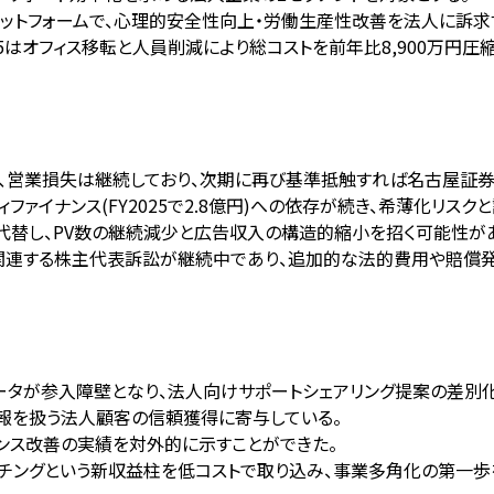
プラットフォームで、心理的安全性向上・労働生産性改善を法人に訴求
25はオフィス移転と人員削減により総コストを前年比8,900万円圧縮
したが、営業損失は継続しており、次期に再び基準抵触すれば名古屋証
ィファイナンス(FY2025で2.8億円)への依存が続き、希薄化リ
A需要を代替し、PV数の継続減少と広告収入の構造的縮小を招く可能性が
社取引に関連する株主代表訴訟が継続中であり、追加的な法的費用や賠
データが参入障壁となり、法人向けサポートシェアリング提案の差別
人情報を扱う法人顧客の信頼獲得に寄与している。
ナンス改善の実績を対外的に示すことができた。
マッチングという新収益柱を低コストで取り込み、事業多角化の第一歩