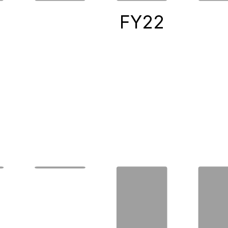
0
FY22