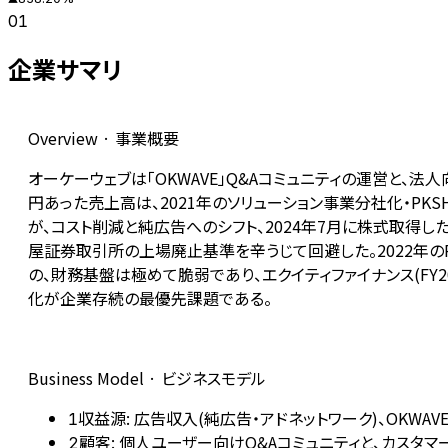
01
企業サマリ
Overview · 事業概要
オーケーウェブは「OKWAVE」Q&Aコミュニティの運営と、法人向
円あった売上高は、2021年のソリューション事業分社化・PKSHA
が、コスト削減と純広告へのシフト、2024年7月に株式取得した
屋証券取引所の上場廃止基準を辛うじて回避した。2022年のR
の、財務基盤は極めて脆弱であり、エクイティファイナンス(FY
化が企業存続の最優先課題である。
Business Model · ビジネスモデル
収益源: 広告収入(純広告・アドネットワーク)、OKWAV
1
顧客: 個人ユーザー向けQ&Aコミュニティと、カスタ
2