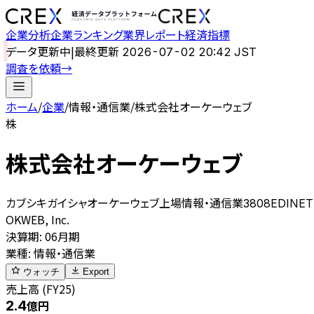
企業分析
企業ランキング
業界レポート
経済指標
データ更新中
|
最終更新
2026-07-02 20:42 JST
調査を依頼
→
ホーム
/
企業
/
情報・通信業
/
株式会社オーケーウェブ
株
株式会社オーケーウェブ
カブシキガイシャオーケーウェブ
上場
情報・通信業
3808
EDINET
OKWEB, Inc.
決算期
:
06月期
業種
:
情報・通信業
ウォッチ
Export
売上高 (FY25)
2.4
億円