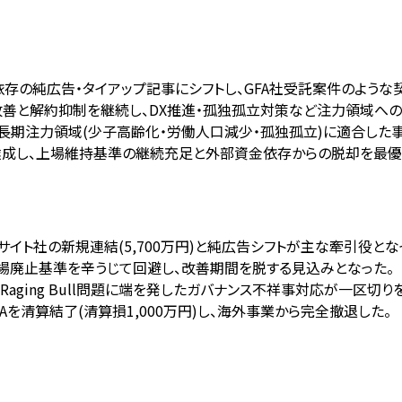
依存の純広告・タイアップ記事にシフトし、GFA社受託案件のよう
CAの単価改善と解約抑制を継続し、DX推進・孤独孤立対策など注力領
中長期注力領域(少子高齢化・労働人口減少・孤独孤立)に適合した
を達成し、上場維持基準の継続充足と外部資金依存からの脱却を最優
プンサイト社の新規連結(5,700万円)と純広告シフトが主な牽引役とな
上場廃止基準を辛うじて回避し、改善期間を脱する見込みとなった。
Raging Bull問題に端を発したガバナンス不祥事対応が一区切り
SAを清算結了(清算損1,000万円)し、海外事業から完全撤退した。