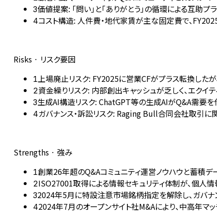
価値提案: 「問い」と「ありがとう」の循環による互助
3
コスト構造: 人件費・地代家賃が主な固定費で、FY20
4
Risks · リスク要因
上場廃止リスク: FY2025に営業CFがプラス転換
1
資金繰りリスク: 内部創出キャッシュが乏しく、エクイテ
2
生成AI構造リスク: ChatGPT等の生成AIがQ&
3
ガバナンス・訴訟リスク: Raging Bull合同会
4
Strengths · 強み
創業26年超のQ&Aコミュニティ運営ノウハウと蓄積
1
ISO27001取得による情報セキュリティ体制が、個
2
2024年5月に特設注意市場銘柄指定を解除し、ガバ
3
2024年7月のオープンサイト社M&Aにより、中高年
4