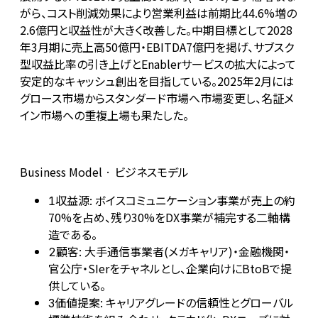
がら、コスト削減効果により営業利益は前期比44.6%増の
2.6億円と収益性が大きく改善した。中期目標として2028
年3月期に売上高50億円・EBITDA7億円を掲げ、サブスク
型収益比率の引き上げとEnablerサービスの拡大によって
安定的なキャッシュ創出を目指している。2025年2月には
グロース市場からスタンダード市場へ市場変更し、名証メ
イン市場への重複上場も果たした。
Business Model · ビジネスモデル
収益源: ボイスコミュニケーション事業が売上の約
1
70%を占め、残り30%をDX事業が補完する二軸構
造である。
顧客: 大手通信事業者(メガキャリア)・金融機関・
2
官公庁・SIerをチャネルとし、企業向けにBtoBで提
供している。
価値提案: キャリアグレードの信頼性とグローバル
3