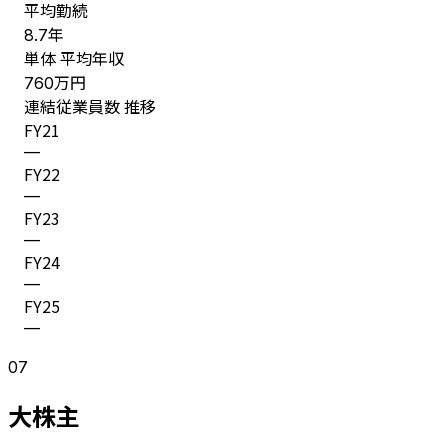
平均勤続
年
8.7
単体 平均年収
万円
760
連結従業員数 推移
FY
21
—
FY
22
—
FY
23
—
FY
24
—
FY
25
—
07
大株主