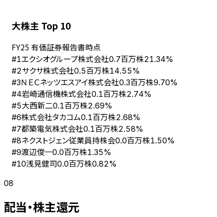
大株主 Top 10
FY
25
有価証券報告書時点
エクシオグループ株式会社
#
1
0.7百万株
21.34%
サクサ株式会社
#
2
0.5百万株
14.55%
ＮＥＣネッツエスアイ株式会社
#
3
0.3百万株
9.70%
岩崎通信機株式会社
#
4
0.1百万株
2.74%
大西新二
#
5
0.1百万株
2.69%
株式会社タカコム
#
6
0.1百万株
2.68%
都築電気株式会社
#
7
0.1百万株
2.58%
ネクストジェン従業員持株会
#
8
0.0百万株
1.50%
渡辺俊一
#
9
0.0百万株
1.35%
浅見健司
#
10
0.0百万株
0.82%
08
配当・株主還元