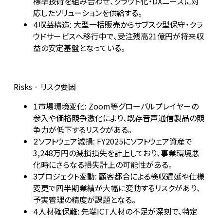
標準技術を組み合わせ、クラウド化・DXニーズに対
応したソリューションを供給する。
収益構造: 大型一括販売からサブスク型保守・クラ
4
ウドサービスへ移行中で、受注残高21億円が将来収
益の安定基盤となっている。
Risks · リスク要因
市場環境変化: Zoom等グローバルプレイヤーの
1
参入や価格競争激化により、既存音声通信製品の競
争力が低下するリスクがある。
ソフトウェア減損: FY2025にソフトウェア資産で
2
3,248万円の減損損失を計上しており、事業環境悪
化時にさらなる損失計上の可能性がある。
プロジェクト変動: 顧客都合による検収遅延や仕様
3
変更で四半期業績が大幅に変動するリスクがあり、
予実管理の精度が課題となる。
人材確保難: 先端ICT人材の不足が深刻で、特定
4