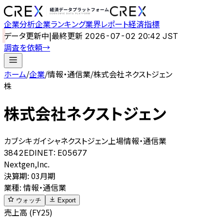
企業分析
企業ランキング
業界レポート
経済指標
データ更新中
|
最終更新
2026-07-02 20:42 JST
調査を依頼
→
ホーム
/
企業
/
情報・通信業
/
株式会社ネクストジェン
株
株式会社ネクストジェン
カブシキガイシャネクストジェン
上場
情報・通信業
3842
EDINET:
E05677
Nextgen,Inc.
決算期
:
03月期
業種
:
情報・通信業
ウォッチ
Export
売上高 (FY25)