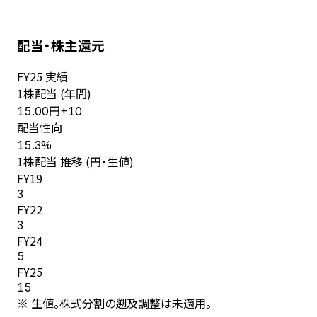
配当・株主還元
FY
25
実績
1株配当 (年間)
円
15.00
+
10
配当性向
%
15.3
1株配当 推移 (円・生値)
FY
19
3
FY
22
3
FY
24
5
FY
25
15
※ 生値。株式分割の遡及調整は未適用。