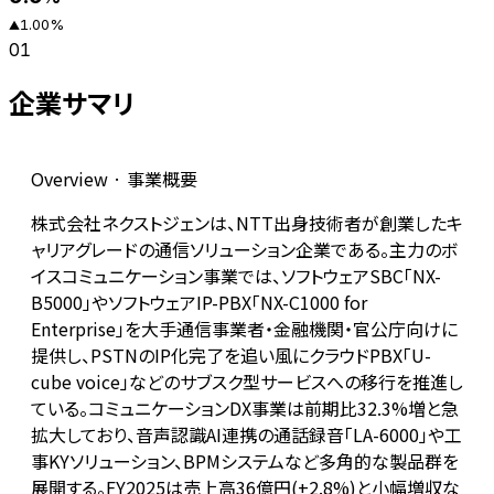
1.00
%
▲
01
企業サマリ
Overview · 事業概要
株式会社ネクストジェンは、NTT出身技術者が創業したキ
ャリアグレードの通信ソリューション企業である。主力のボ
イスコミュニケーション事業では、ソフトウェアSBC「NX-
B5000」やソフトウェアIP-PBX「NX-C1000 for
Enterprise」を大手通信事業者・金融機関・官公庁向けに
提供し、PSTNのIP化完了を追い風にクラウドPBX「U-
cube voice」などのサブスク型サービスへの移行を推進し
ている。コミュニケーションDX事業は前期比32.3%増と急
拡大しており、音声認識AI連携の通話録音「LA-6000」や工
事KYソリューション、BPMシステムなど多角的な製品群を
展開する。FY2025は売上高36億円(+2.8%)と小幅増収な