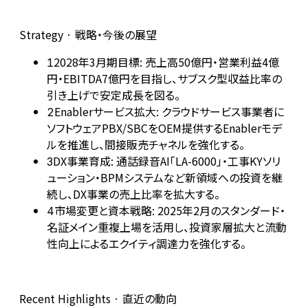
Strategy · 戦略・今後の展望
2028年3月期目標: 売上高50億円・営業利益4億
1
円・EBITDA7億円を目指し、サブスク型収益比率の
引き上げで安定成長を図る。
Enablerサービス拡大: クラウドサービス事業者に
2
ソフトウェアPBX/SBCをOEM提供するEnablerモデ
ルを推進し、間接販売チャネルを強化する。
DX事業育成: 通話録音AI「LA-6000」・工事KYソリ
3
ューション・BPMシステムなど新領域への投資を継
続し、DX事業の売上比率を拡大する。
市場変更と資本戦略: 2025年2月のスタンダード・
4
名証メイン重複上場を活用し、投資家層拡大と流動
性向上によるエクイティ調達力を強化する。
Recent Highlights · 直近の動向