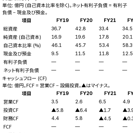
単位: 億円 (自己資本比率を除く)。ネット有利子負債 = 有利子
負債 − 現金及び預金。
項目
FY19
FY20
FY21
F
総資産
36.7
42.8
33.4
34.5
純資産 (自己資本)
16.9
19.6
17.8
20.1
自己資本比率 (%)
46.1
45.7
53.4
58.3
現金及び預金
9.5
11.5
11.8
12.5
有利子負債
—
—
—
—
ネット有利子負債
—
—
—
—
キャッシュフロー (CF)
単位: 億円。FCF = 営業CF − 設備投資。▲はマイナス。
項目
FY19
FY20
FY21
F
営業CF
3.5
2.6
6.5
4.9
投資CF
▲5.8
▲6.4
▲1.7
▲3.
財務CF
4.4
5.8
▲4.5
▲0.
FCF
—
—
—
—