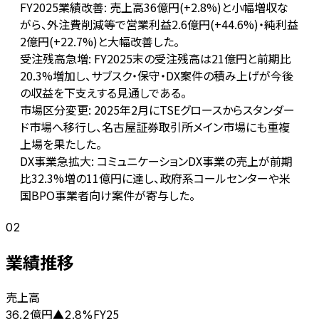
FY2025業績改善: 売上高36億円(+2.8%)と小幅増収な
がら、外注費削減等で営業利益2.6億円(+44.6%)・純利益
2億円(+22.7%)と大幅改善した。
受注残高急増: FY2025末の受注残高は21億円と前期比
20.3%増加し、サブスク・保守・DX案件の積み上げが今後
の収益を下支えする見通しである。
市場区分変更: 2025年2月にTSEグロースからスタンダー
ド市場へ移行し、名古屋証券取引所メイン市場にも重複
上場を果たした。
DX事業急拡大: コミュニケーションDX事業の売上が前期
比32.3%増の11億円に達し、政府系コールセンターや米
国BPO事業者向け案件が寄与した。
02
業績推移
売上高
億円
FY25
36.2
▲
2.8
%