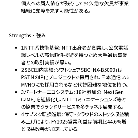
個人への属人依存が残存しており、急な欠員が事業
継続に支障を来す可能性がある。
Strengths · 強み
NTT系技術基盤: NTT出身者が創業し、公衆電話
1
網レベルの高信頼性技術を持つため大手通信事業
者との取引実績が厚い。
SBC国内実績: ソフトウェアSBC「NX-B5000」は
2
PSTNのIP化プロジェクトで採用され、日本通信フル
MVNOにも採用されるなど代替困難な地位を持つ。
パートナーエコシステム: 18社参加の「NextGen
3
CaMP」を組織化し、NTTコミュニケーションズ等と
の協業でクラウドサービスを多チャネル展開する。
サブスク転換進展: 保守・クラウドのストック収益積
4
み上げにより、FY2025営業利益は前期比44.6%増
と収益改善が加速している。