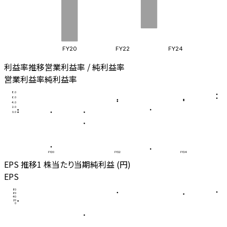
FY20
FY22
FY24
利益率推移
営業利益率 / 純利益率
営業利益率
純利益率
8.0
6.0
4.0
2.0
0.0
FY20
FY22
FY24
EPS 推移
1 株当たり当期純利益 (円)
EPS
80
60
40
20
0