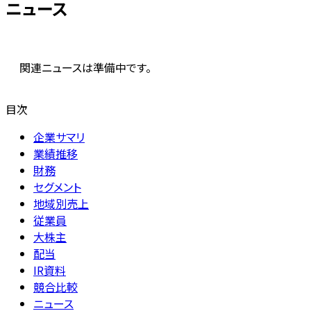
ニュース
関連ニュースは準備中です。
目次
企業サマリ
業績推移
財務
セグメント
地域別売上
従業員
大株主
配当
IR資料
競合比較
ニュース