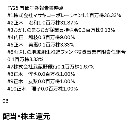
FY
25
有価証券報告書時点
株式会社マサキコーポレーション
#
1
1.1百万株
36.33%
正木 宏和
#
2
1.0百万株
31.87%
おかしのまちおか従業員持株会
#
3
0.3百万株
9.13%
内田 和枝
#
4
0.3百万株
9.00%
正木 美惠
#
5
0.1百万株
3.33%
むさしの地域創生推進ファンド投資事業有限責任組合
#
6
0.1百万株
3.33%
株式会社武蔵野銀行
#
7
0.1百万株
1.67%
正木 惇也
#
8
0.0百万株
1.00%
正木 友梨
#
9
0.0百万株
1.00%
正木 理子
#
10
0.0百万株
1.00%
08
配当・株主還元