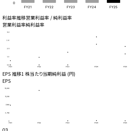
0
FY21
FY22
FY23
FY24
FY25
利益率推移
営業利益率 / 純利益率
営業利益率
純利益率
5.0
3.8
2.5
1.3
0.0
FY21
FY22
FY23
FY24
FY25
EPS 推移
1 株当たり当期純利益 (円)
EPS
15,000
11,250
7,500
3,750
0
FY21
FY22
FY23
FY24
FY25
03