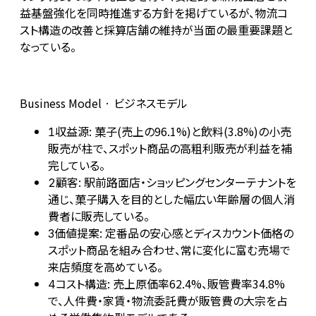
益基盤強化を同時推進する方針を掲げているが、物流コ
スト構造の改善と採算店舗の維持が当面の最重要課題と
なっている。
Business Model · ビジネスモデル
収益源: 菓子(売上の96.1%)と飲料(3.8%)の小売
1
販売が柱で、スポット商品の高粗利販売が利益を補
完している。
顧客: 駅前路面店・ショッピングセンターテナントを
2
通じ、菓子購入を目的とした幅広い年齢層の個人消
費者に販売している。
価値提案: 定番品の安心感とディスカウント価格の
3
スポット商品を組み合わせ、常に変化に富む売場で
来店頻度を高めている。
コスト構造: 売上原価率62.4%、販管費率34.8%
4
で、人件費・家賃・物流委託費が販管費の大宗を占