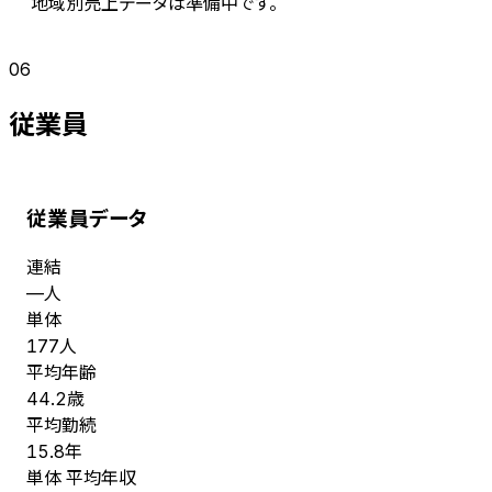
地域別売上データは準備中です。
06
従業員
従業員データ
連結
人
—
単体
人
177
平均年齢
歳
44.2
平均勤続
年
15.8
単体 平均年収