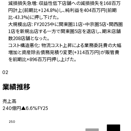
減損損失急増: 収益性低下店舗への減損損失を168百万
円計上(前期比+124.8%)し、純利益を404百万円(前期
比-43.3%)に押し下げた。
大規模出店: FY2025中に関東圏11店・中京圏5店・関西圏
1店を新規出店する一方で関東圏5店を退店し、期末店舗
数208店舗となった。
コスト構造悪化: 物流コスト上昇による業務委託費の大幅
増加と資産除去債務見積り変更(+314百万円)が販管費
を前期比+896百万円押し上げた。
02
業績推移
売上高
億円
FY25
240
▲
6.6
%
250