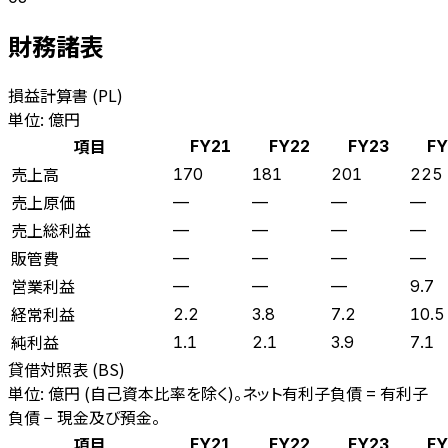
財務諸表
損益計算書 (PL)
単位: 億円
項目
FY21
FY22
FY23
FY
売上高
170
181
201
225
売上原価
—
—
—
—
売上総利益
—
—
—
—
販管費
—
—
—
—
営業利益
—
—
—
9.7
経常利益
2.2
3.8
7.2
10.5
純利益
1.1
2.1
3.9
7.1
貸借対照表 (BS)
単位: 億円 (自己資本比率を除く)。ネット有利子負債 = 有利子
負債 − 現金及び預金。
項目
FY21
FY22
FY23
FY