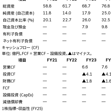
総資産
58.8
61.7
68.7
76.8
純資産 (自己資本)
11.8
14.0
17.9
25.0
自己資本比率 (%)
20.1
22.7
26.0
32.5
現金及び預金
—
—
7.9
9.8
有利子負債
—
—
—
—
ネット有利子負債
—
—
—
—
キャッシュフロー (CF)
単位: 億円。FCF = 営業CF − 設備投資。▲はマイナス。
項目
FY21
FY22
FY23
FY
営業CF
—
—
6.6
7.6
投資CF
—
—
▲4.1
▲4.
財務CF
—
—
▲1.8
▲1.
FCF
—
—
—
—
設備投資 (CapEx)
—
—
—
—
減価償却費
—
—
—
—
1株指標・収益性 (
FY25
)