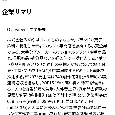
企業サマリ
Overview · 事業概要
株式会社みのやは、「おかしのまちおか」ブランドで菓子・
飲料に特化したディスカウント専門店を展開する小売企業
である。大手菓子メーカーのナショナルブランド定番商品
と、旧規格品・処分品などを好条件で一括仕入するスポッ
ト商品を組み合わせた独自の品揃えが核となっており、関
東・中京・関西を中心に多店舗展開するドミナント戦略を
採用する。FY2025売上高は240億円(前期比+6.6%)と4期
連続増収を達成し、ROE15.1%と高い資本効率を維持す
る一方、物流委託費の急増・人件費上昇・資産除去債務の
見積り変更・減損損失168億円計上が重なり、営業利益は
678百万円(前期比-29.9%)、純利益は404百万円
(同-43.3%)と大幅に落ち込んだ。中期経営計画ではロー
リング方式で毎年見直しを行い、安定的な新規出店と収