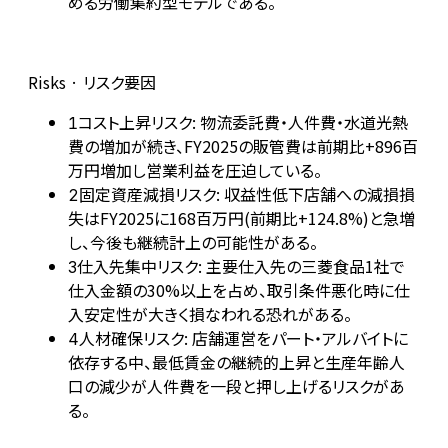
める労働集約型モデルである。
Risks · リスク要因
コスト上昇リスク: 物流委託費・人件費・水道光熱
1
費の増加が続き、FY2025の販管費は前期比+896百
万円増加し営業利益を圧迫している。
固定資産減損リスク: 収益性低下店舗への減損損
2
失はFY2025に168百万円(前期比+124.8%)と急増
し、今後も継続計上の可能性がある。
仕入先集中リスク: 主要仕入先の三菱食品1社で
3
仕入金額の30%以上を占め、取引条件悪化時に仕
入安定性が大きく損なわれる恐れがある。
人材確保リスク: 店舗運営をパート・アルバイトに
4
依存する中、最低賃金の継続的上昇と生産年齢人
口の減少が人件費を一段と押し上げるリスクがあ
る。