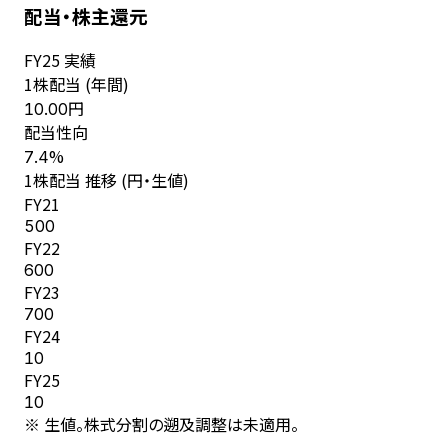
配当・株主還元
FY
25
実績
1株配当 (年間)
円
10.00
配当性向
%
7.4
1株配当 推移 (円・生値)
FY
21
500
FY
22
600
FY
23
700
FY
24
10
FY
25
10
※ 生値。株式分割の遡及調整は未適用。