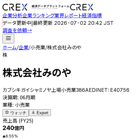
企業分析
企業ランキング
業界レポート
経済指標
データ更新中
|
最終更新
2026-07-02 20:42 JST
調査を依頼
→
ホーム
/
企業
/
小売業
/
株式会社みのや
株
株式会社みのや
カブシキガイシャミノヤ
上場
小売業
386A
EDINET:
E40756
決算期
:
06月期
業種
:
小売業
ウォッチ
Export
売上高 (FY25)
240
億円
6.55
%
▲