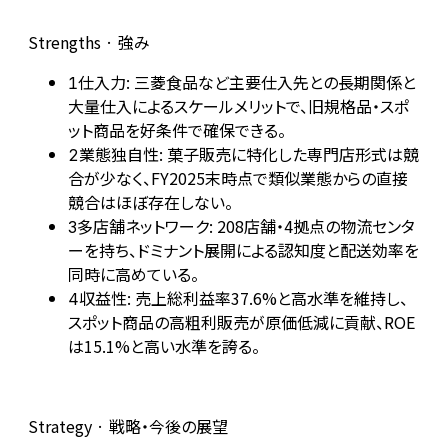
Strengths · 強み
仕入力: 三菱食品など主要仕入先との長期関係と
1
大量仕入によるスケールメリットで、旧規格品・スポ
ット商品を好条件で確保できる。
業態独自性: 菓子販売に特化した専門店形式は競
2
合が少なく、FY2025末時点で類似業態からの直接
競合はほぼ存在しない。
多店舗ネットワーク: 208店舗・4拠点の物流センタ
3
ーを持ち、ドミナント展開による認知度と配送効率を
同時に高めている。
収益性: 売上総利益率37.6%と高水準を維持し、
4
スポット商品の高粗利販売が原価低減に貢献、ROE
は15.1%と高い水準を誇る。
Strategy · 戦略・今後の展望