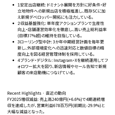
安定出店継続: ドミナント展開を方針に好条件・好
1
立地物件への新規出店を積極推進し、既存SCに加
え新規デベロッパー開拓にも注力している。
収益基盤強化: 単年度アクションプランで生産性
2
向上・店舗運営効率化を徹底し、高い売上総利益率
(目標37%超)の維持を目指している。
ローリング型中計: 3か年中期経営計画を毎年更
3
新し、外部環境変化への迅速対応と数値目標の精
度向上を図る経営管理体制を採用している。
ブランド・デジタル: Instagram・Xを継続運用してフ
4
ォロワー拡大を図り、新店情報やセール告知で新規
顧客の来店動機につなげている。
Recent Highlights · 直近の動向
FY2025増収減益: 売上高240億円(+6.6%)で4期連続増
収を達成したが、営業利益678百万円(前期比-29.9%)と
大幅な減益となった。