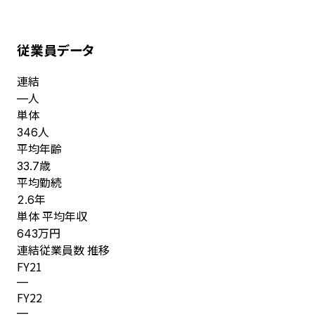
従業員データ
連結
人
—
単体
人
346
平均年齢
歳
33.7
平均勤続
年
2.6
単体 平均年収
万円
643
連結従業員数 推移
FY
21
—
FY
22
—