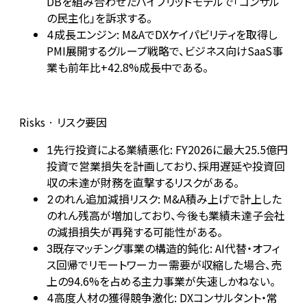
DBを組み合わせたハイブリッドモデルで「コンサル
の民主化」を訴求する。
成長エンジン: M&AでDXケイパビリティを取得し
4
PMI展開するグループ戦略で、ビジネス向けSaaS事
業も前年比+42.8%成長中である。
Risks · リスク要因
先行投資による業績悪化: FY2026に最大25.5億円
1
投資で営業損失を計画しており、採用遅延や投資回
収の未達が財務を直撃するリスクがある。
のれん追加減損リスク: M&A積み上げで計上した
2
のれん残高が増加しており、今後も業績未達子会社
の減損損失が再発する可能性がある。
既存マッチング事業の構造的鈍化: AI代替・オフィ
3
ス回帰でリモートワーカー需要が収縮した場合、売
上の94.6%を占める主力事業が失速しかねない。
高度人材の獲得競争激化: DXコンサルタント・常
4