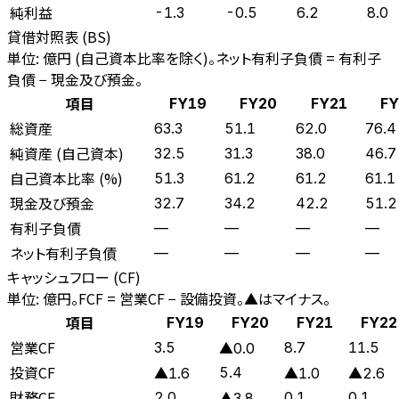
純利益
-1.3
-0.5
6.2
8.0
貸借対照表 (BS)
単位: 億円 (自己資本比率を除く)。ネット有利子負債 = 有利子
負債 − 現金及び預金。
項目
FY19
FY20
FY21
FY
総資産
63.3
51.1
62.0
76.4
純資産 (自己資本)
32.5
31.3
38.0
46.7
自己資本比率 (%)
51.3
61.2
61.2
61.1
現金及び預金
32.7
34.2
42.2
51.2
有利子負債
—
—
—
—
ネット有利子負債
—
—
—
—
キャッシュフロー (CF)
単位: 億円。FCF = 営業CF − 設備投資。▲はマイナス。
項目
FY19
FY20
FY21
FY22
営業CF
3.5
8.7
11.5
▲0.0
投資CF
5.4
▲1.6
▲1.0
▲2.6
財務CF
2.0
0.1
0.1
▲3.8