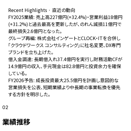
Recent Highlights · 直近の動向
FY2025業績: 売上高227億円(+32.4%)・営業利益18億円
(+31.2%)と過去最高を更新したが、のれん減損11億円で
最終損失2.6億円となった。
グループ再編: 株式会社インゲートとCLOCK・ITを合併し
「クラウドワークス コンサルティング」に社名変更、DX専門
ブランドを立ち上げた。
借入金調達: 長期借入れ37.4億円を実行し財務活動CFが
14.9億円の収入、手元現金は82.8億円と投資余力を確保
している。
FY2026予告: 成長投資最大25.5億円を計画し意図的な
営業損失を公表、短期業績より中長期の事業転換を優先
する方針を明示した。
02
業績推移