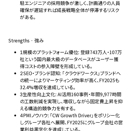
駐エンジニアの採用競争が激しく、計画通りの人員
確保が遅延すれば成長戦略全体が停滞するリスク
がある。
Strengths · 強み
規模のプラットフォーム優位: 登録743万人・107万
1
社という国内最大級のデータベースがユーザー獲
得コストの参入障壁を形成している。
SEO・ブランド認知: 「クラウドワークス」ブランドへ
2
の統一によりマーケティング効率が高く、FY2025も
32.4%増収を達成している。
生産性向上文化: AI活用160事例・年間9,977時間
3
の工数削減を実現し、増収しながら固定費上昇を抑
える構造的競争力を有する。
PMIノウハウ: 「CW Growth Driver」をポリシー化
4
しグループ各社へ展開、FY2025にグループ会社の営
業利益黒字化を達成している。