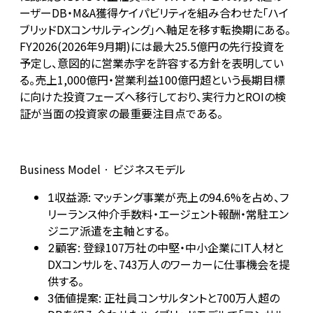
ーザーDB・M&A獲得ケイパビリティを組み合わせた「ハイ
ブリッドDXコンサルティング」へ軸足を移す転換期にある。
FY2026(2026年9月期)には最大25.5億円の先行投資を
予定し、意図的に営業赤字を許容する方針を表明してい
る。売上1,000億円・営業利益100億円超という長期目標
に向けた投資フェーズへ移行しており、実行力とROIの検
証が当面の投資家の最重要注目点である。
Business Model · ビジネスモデル
収益源: マッチング事業が売上の94.6%を占め、フ
1
リーランス仲介手数料・エージェント報酬・常駐エン
ジニア派遣を主軸とする。
顧客: 登録107万社の中堅・中小企業にIT人材と
2
DXコンサルを、743万人のワーカーに仕事機会を提
供する。
価値提案: 正社員コンサルタントと700万人超の
3