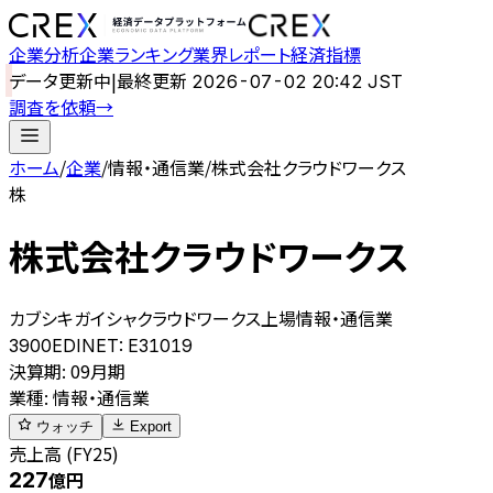
企業分析
企業ランキング
業界レポート
経済指標
データ更新中
|
最終更新
2026-07-02 20:42 JST
調査を依頼
→
ホーム
/
企業
/
情報・通信業
/
株式会社クラウドワークス
株
株式会社クラウドワークス
カブシキガイシャクラウドワークス
上場
情報・通信業
3900
EDINET:
E31019
決算期
:
09月期
業種
:
情報・通信業
ウォッチ
Export
売上高 (FY25)
227
億円