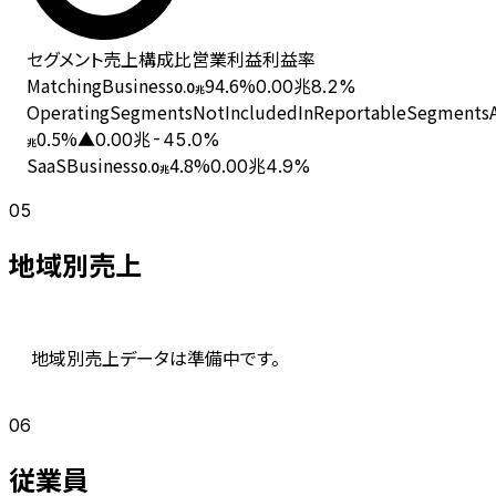
セグメント
売上
構成比
営業利益
利益率
MatchingBusiness
94.6
%
0.00兆
8.2%
0.0
兆
OperatingSegmentsNotIncludedInReportableSegmentsAn
0.5
%
▲0.00兆
-45.0%
兆
SaaSBusiness
4.8
%
0.00兆
4.9%
0.0
兆
05
地域別売上
地域別売上データは準備中です。
06
従業員