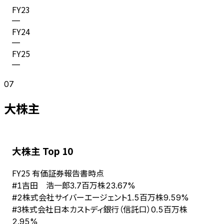
FY
23
—
FY
24
—
FY
25
—
07
大株主
大株主 Top 10
FY
25
有価証券報告書時点
吉田 浩一郎
#
1
3.7百万株
23.67%
株式会社サイバーエージェント
#
2
1.5百万株
9.59%
株式会社日本カストディ銀行（信託口）
#
3
0.5百万株
2.95%