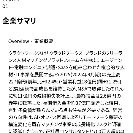
01
企業サマリ
Overview · 事業概要
クラウドワークスは「クラウドワークス」ブランドのフリーラ
ンス人材マッチングプラットフォームを中核に、エージェン
ト・常駐エンジニア派遣・SaaSを組み合わせた複合的な人
材・IT事業を展開する。FY2025(2025年9月期)は売上高
227億円(前年比+32.4%)・営業利益18億円(同+31.2%)
と2期連続で高成長を維持したが、M&Aで取得したのれん
に約11億円の減損損失を計上し、最終損益は2.6億円の
赤字に転落した。長期借入金を約37億円調達した結果、
有利子負債が膨らんでいる点も注視が必要である。 経営
の方向性は、AI・オフィス回帰によるリモートワーク需要の
構造変化を既存マッチング事業の成長鈍化リスクと明確
に認識したうえで、正社員コンサルタントと700万人超のユ