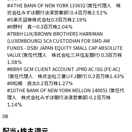
THE BANK OF NEW YORK 133652（常任代理人 株
#
4
式会社みずほ銀行決済営業部）
0.4百万株
2.52%
楽天証券株式会社
#
5
0.3百万株
2.19%
野村 真一
#
6
0.3百万株
2.04%
BBH LUX/BROWN BROTHERS HARRIMAN
#
7
(LUXEMBOURG) SCA CUSTODIAN FOR SMD-AM
FUNDS - DSBI JAPAN EQUITY SMALL CAP ABSOLUTE
VALUE（常任代理人 株式会社三井住友銀行）
0.3百万株
1.58%
BNY GCM CLIENT ACCOUNT JPRD AC ISG (FE-AC)
#
8
（常任代理人 株式会社三菱ＵＦＪ銀行）
0.2百万株
1.43%
松崎 良太
#
9
0.2百万株
1.27%
THE BANK OF NEW YORK MELLON 140051（常任代
#
10
理人 株式会社みずほ銀行決済営業部）
0.2百万株
1.14%
08
配当・株主還元