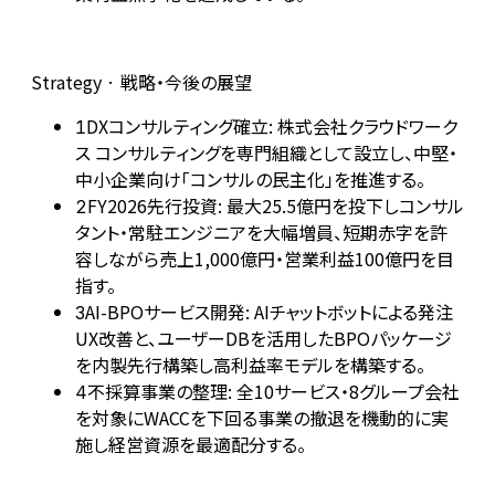
Strategy · 戦略・今後の展望
DXコンサルティング確立: 株式会社クラウドワーク
1
ス コンサルティングを専門組織として設立し、中堅・
中小企業向け「コンサルの民主化」を推進する。
FY2026先行投資: 最大25.5億円を投下しコンサル
2
タント・常駐エンジニアを大幅増員、短期赤字を許
容しながら売上1,000億円・営業利益100億円を目
指す。
AI-BPOサービス開発: AIチャットボットによる発注
3
UX改善と、ユーザーDBを活用したBPOパッケージ
を内製先行構築し高利益率モデルを構築する。
不採算事業の整理: 全10サービス・8グループ会社
4
を対象にWACCを下回る事業の撤退を機動的に実
施し経営資源を最適配分する。