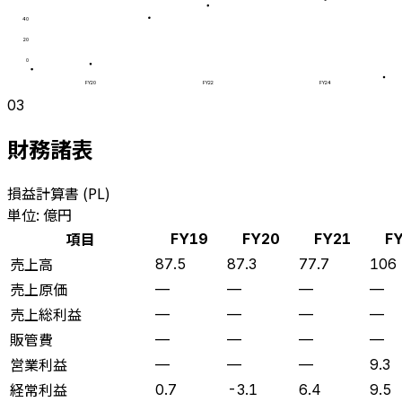
40
20
0
FY20
FY22
FY24
03
財務諸表
損益計算書 (PL)
単位: 億円
項目
FY19
FY20
FY21
F
売上高
87.5
87.3
77.7
106
売上原価
—
—
—
—
売上総利益
—
—
—
—
販管費
—
—
—
—
営業利益
—
—
—
9.3
経常利益
0.7
-3.1
6.4
9.5