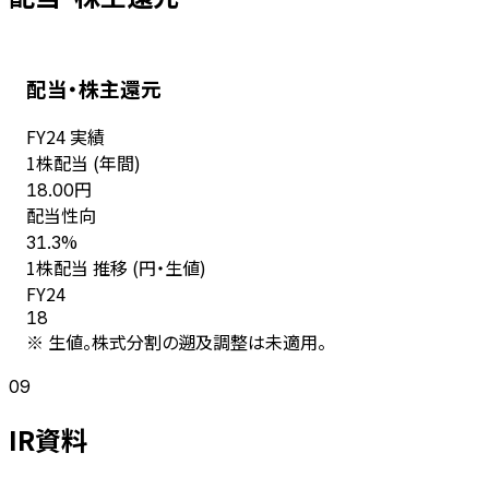
配当・株主還元
FY
24
実績
1株配当 (年間)
円
18.00
配当性向
%
31.3
1株配当 推移 (円・生値)
FY
24
18
※ 生値。株式分割の遡及調整は未適用。
09
IR資料