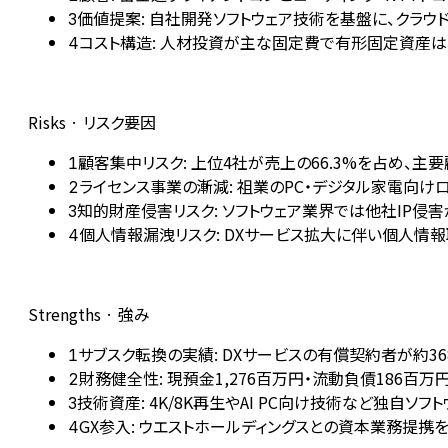
価値提案: 自社開発ソフトウェア技術を基盤に、クラ
3
コスト構造: 人材投資が主な固定費で有形固定資産は軽
4
Risks · リスク要因
顧客集中リスク: 上位4社が売上の66.3%を占め
1
ライセンス事業の漸減: 祖業のPC・デジタル家電向
2
知的財産侵害リスク: ソフトウェア業界では他社IP
3
個人情報漏洩リスク: DXサービス拡大に伴い個人情報
4
Strengths · 強み
サブスク転換の実績: DXサービスの有償契約者が約36
1
財務健全性: 現預金1,276百万円・流動負債186百
2
技術資産: 4K/8K再生やAI PC向け技術など独自ソ
3
GX参入: ウエストホールディングスとの資本業務提
4