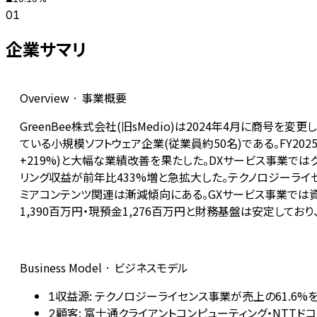
01
企業サマリ
Overview · 事業概要
GreenBee株式会社(旧sMedio)は2024年4月に商
ている小規模ソフトウェア企業(従業員約50名)である。FY2025(
+219%)と大幅な業績改善を果たした。DXサービス事業ではクラウ
リング収益が前年比433%増と急拡大した。テクノロジーライセン
ミアコンテンツ関連は漸減傾向にある。GXサービス事業では
1,390百万円・現預金1,276百万円と財務基盤は安定しており
Business Model · ビジネスモデル
収益源: テクノロジーライセンス事業が売上の61.6%を
1
顧客: 富士通クライアントコンピューティング・NTTドコモ
2