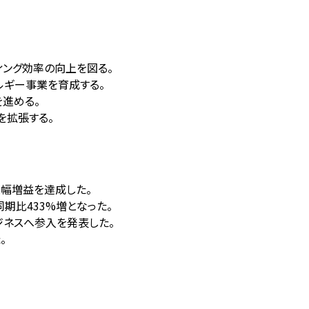
ケティング効率の向上を図る。
ルギー事業を育成する。
を進める。
を拡張する。
てで大幅増益を達成した。
年同期比433%増となった。
ジネスへ参入を発表した。
。