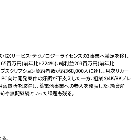
ービス・GXサービス・テクノロジーライセンスの3事業へ軸足を移し
165百万円(前年比+224%)、純利益203百万円(前年比
償サブスクリプション契約者数が約368,000人に達し、月次リカー
I PC向け開発案件の好調が下支えした一方、祖業の4K/8Kプレ
用蓄電所を取得し、蓄電池事業への参入を発表した。純資産
.3%)や無配継続といった課題も残る。
める。