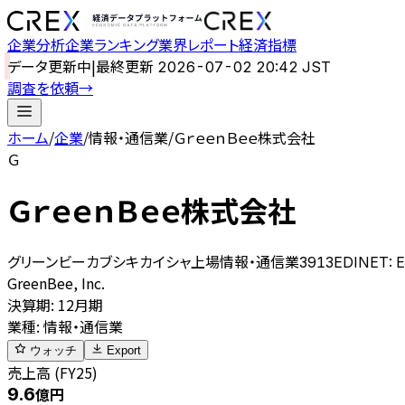
企業分析
企業ランキング
業界レポート
経済指標
データ更新中
|
最終更新
2026-07-02 20:42 JST
調査を依頼
→
ホーム
/
企業
/
情報・通信業
/
ＧｒｅｅｎＢｅｅ株式会社
Ｇ
ＧｒｅｅｎＢｅｅ株式会社
グリーンビーカブシキカイシャ
上場
情報・通信業
3913
EDINET:
E
GreenBee, Inc.
決算期
:
12月期
業種
:
情報・通信業
ウォッチ
Export
売上高 (FY25)
9.6
億円