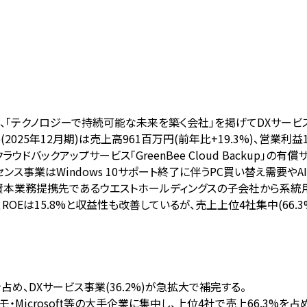
号を変更し、「テクノロジーで持続可能な未来を築く会社」を掲げてDXサ
2025年12月期)は売上高961百万円(前年比+19.3%)、営業利益
ドバックアップサービス「GreenBee Cloud Backup」の有
ス事業はWindows 10サポート終了に伴うPC買い替え需要やA
資本業務提携先であるウエストホールディングスの子会社から系統
、ROEは15.8%と収益性も改善しているが、売上上位4社集中(66
占め、DXサービス事業(36.2%)が急拡大で補完する。
・Microsoft等の大手企業に集中し、上位4社で売上66.3%を占