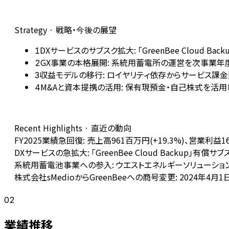
Strategy · 戦略・今後の展望
DXサービスのサブスク拡大: 「GreenBee Clou
1
GX事業の本格展開: 系統用蓄電所の運営を次事業年
2
収益モデルの移行: ロイヤリティ依存からサービス課金
3
M&Aと資本提携の活用: 保有現預金・自己株式を活
4
Recent Highlights · 直近の動向
FY2025業績急回復: 売上高961百万円(+19.3%)、営業利
DXサービスの急拡大: 「GreenBee Cloud Backup
系統用蓄電池事業への参入: ウエストエネルギーソリューシ
株式会社sMedioからGreenBeeへの商号変更: 2024年
02
業績推移