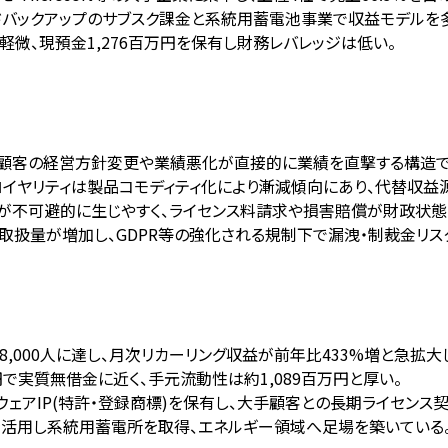
ウドバックアップのサブスク課金と系統用蓄電池事業で収益モデルを
微、現預金1,276百万円を保有し財務レバレッジは低い。
、主要顧客の経営方針変更や業績悪化が直接的に業績を直撃する構造で
けロイヤリティは製品コモディティ化により漸減傾向にあり、代替収益
侵害が不可避的に生じやすく、ライセンス料請求や損害賠償が財政状態
取扱量が増加し、GDPR等の強化される規制下で漏洩・制裁金リス
8,000人に達し、月次リカーリング収益が前年比433%増と急拡大
万円で実質無借金に近く、手元流動性は約1,089百万円と厚い。
フトウェアIP(特許・登録商標)を保有し、大手顧客との長期ライセンス
携を活用し系統用蓄電所を取得、エネルギー領域へ足場を築いている