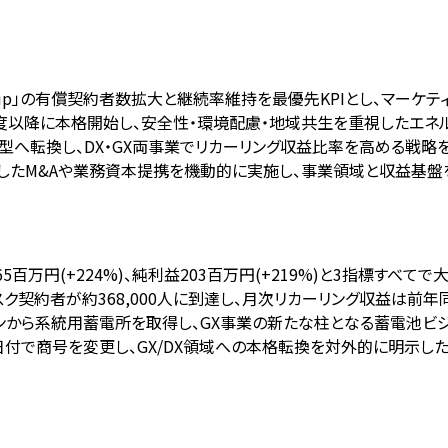
d Backup」の有償契約者数拡大と継続率維持を最優先KPIとし、マー
度以降に本格開始し、安全性・環境配慮・地域共生を重視したエネ
型へ転換し、DX・GX両事業でリカーリング収益比率を高める戦略
用したM&Aや業務資本提携を機動的に実施し、事業領域と収益基盤
益165百万円(+224%)、純利益203百万円(+219%)と3指標すべ
」有償サブスク契約者が約368,000人に到達し、月次リカーリング収益は前
ョンから系統用蓄電所を取得し、GX事業の新たな柱となる蓄電池ビ
4月1日付で商号を変更し、GX/DX領域への本格転換を対外的に明示した