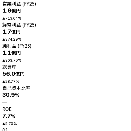
営業利益 (FY25)
1.9
億円
713.04
%
▲
経常利益 (FY25)
1.7
億円
374.29
%
▲
純利益 (FY25)
1.1
億円
303.70
%
▲
総資産
56.0
億円
28.77
%
▲
自己資本比率
30.9
%
—
ROE
7.7
%
5.70
%
▲
01