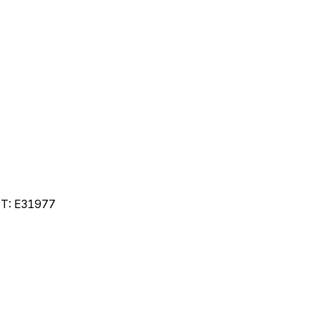
ET:
E31977