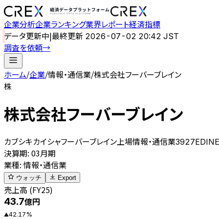
企業分析
企業ランキング
業界レポート
経済指標
データ更新中
|
最終更新
2026-07-02 20:42 JST
調査を依頼
→
ホーム
/
企業
/
情報・通信業
/
株式会社フーバーブレイン
株
株式会社フーバーブレイン
カブシキカイシャフーバーブレイン
上場
情報・通信業
3927
EDIN
決算期
:
03月期
業種
:
情報・通信業
ウォッチ
Export
売上高 (FY25)
43.7
億円
42.17
%
▲