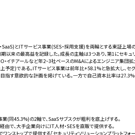
aS)とITサービス事業(SES・採用支援)を両輪とする東証上場のIT
月期以来の最高益を記録した。成長の主軸は3つあり、第1にセキュリテ
PEGGIO・イチアールなど年2~3社ペースのM&Aによるエンジニア
に計上予定)である。ITサービス事業は前年比+58.1%と急拡大し、
準を目指す意欲的な計画を掲げている。一方で自己資本比率は27.3
事業(同45.3%)の2軸で、SaaSサブスクが粗利を底上げする。
経由で、大手企業向けにIT人材・SESを直販で提供する。
までワンストップで提供する「セキュリティソリューションプラットフォ