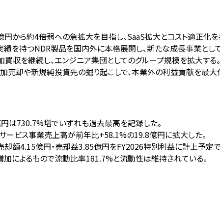
1.87億円から約4倍弱への急拡大を目指し、SaaS拡大とコスト適正化
での導入実績を持つNDR製品を国内外に本格展開し、新たな成長事業とし
追加買収を継続し、エンジニア集団としてのグループ規模を拡大する
追加売却や新規純投資先の掘り起こしで、本業外の利益貢献を最大
7億円は730.7%増でいずれも過去最高を記録した。
ITサービス事業売上高が前年比+58.1%の19.8億円に拡大した。
却額4.15億円・売却益3.85億円をFY2026特別利益に計上予定
金増加によるもので流動比率181.7%と流動性は維持されている。