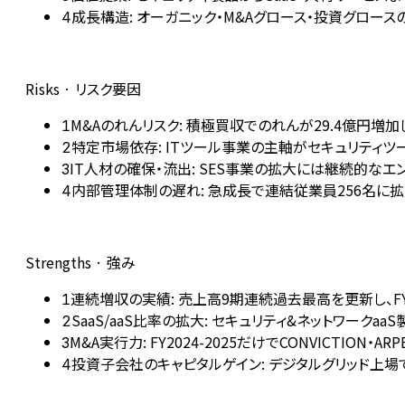
成長構造: オーガニック・M&Aグロース・投資グロース
4
Risks · リスク要因
M&Aのれんリスク: 積極買収でのれんが29.4億円
1
特定市場依存: ITツール事業の主軸がセキュリティ
2
IT人材の確保・流出: SES事業の拡大には継続的
3
内部管理体制の遅れ: 急成長で連結従業員256名に
4
Strengths · 強み
連続増収の実績: 売上高9期連続過去最高を更新し、FY2
1
SaaS/aaS比率の拡大: セキュリティ&ネットワーク
2
M&A実行力: FY2024-2025だけでCONVICTIO
3
投資子会社のキャピタルゲイン: デジタルグリッド上場
4