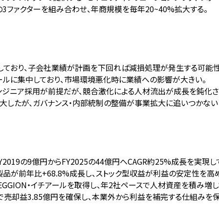
の3ファクターを組み合わせ、年商規模を毎年20~40%拡大する。
増加しており、子会社業績が計画を下回れば減損処理が発生する可能
ツールに集中しており、市場環境悪化時に業績への影響が大きい。
なエンジニア採用が前提だが、競合激化による人材流出が成長を鈍化さ
拡大したが、ガバナンス・内部統制の整備が事業拡大に追いつかない
019の9億円からFY2025の44億円へCAGR約25%成長を実現し
aaS製品が前年比+68.8%成長し、ストック型収益が利益の安定性を高
N・ARPEGGION・イチアールを取得し、年2社ペースで人材資産を積み増
で売却益3.85億円を確保し、本業外から利益を補完する仕組みを保