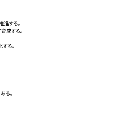
を推進する。
て育成する。
。
化する。
である。