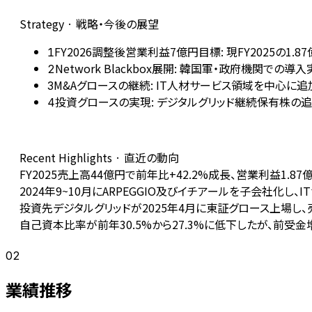
Strategy · 戦略・今後の展望
FY2026調整後営業利益7億円目標: 現FY2025の
1
Network Blackbox展開: 韓国軍・政府機関
2
M&Aグロースの継続: IT人材サービス領域を中心に
3
投資グロースの実現: デジタルグリッド継続保有株の
4
Recent Highlights · 直近の動向
FY2025売上高44億円で前年比+42.2%成長、営業利益1.8
2024年9~10月にARPEGGIO及びイチアールを子会社化し、
投資先デジタルグリッドが2025年4月に東証グロース上場し、売
自己資本比率が前年30.5%から27.3%に低下したが、前受
02
業績推移