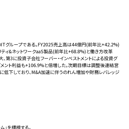
グループである。FY2025売上高は44億円(前年比+42.2%)
ィ&ネットワークaaS製品(前年比+68.8%)と働き方改革
集団拡大、第3に投資子会社フーバー・インベストメントによる投資グ
セグメント利益も+106.9%と倍増した。次期目標は調整後連結営
%に低下しており、M&A加速に伴うのれん増加や財務レバレッジ
ーム」を標榜する。