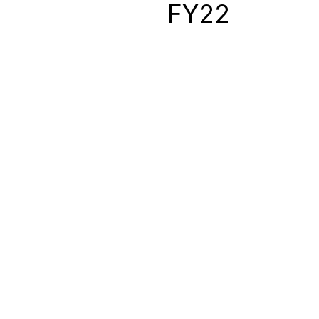
0
FY22