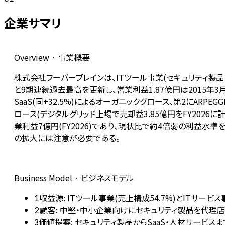
企業サマリ
Overview · 事業概要
株式会社フーバーブレインは、ITツール事業(セキュリティ製品・Sa
と9期連続過去最高を更新し、営業利益1.87億円は2015年3
SaaS(同+32.5%)によるオーガニックグロース、第2にAR
ロース(デジタルグリッド上場で売却益3.85億円をFY2026
業利益7億円(FY2026)であり、現状比で約4倍弱の利益水
の拡大には注意が必要である。
Business Model · ビジネスモデル
収益源: ITツール事業(売上構成54.7%)とITサービス
1
顧客: 中堅・中小企業向けにセキュリティ製品を代理店
2
価値提案: セキュリティ製品からSaaS・人材サービス
3