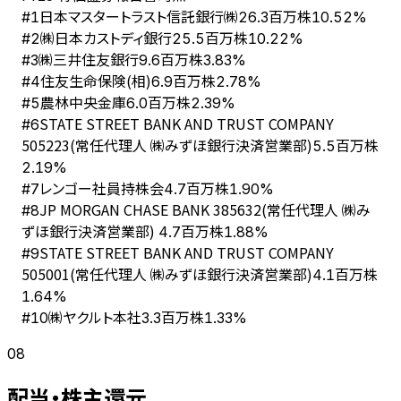
日本マスタートラスト信託銀行㈱
#
1
26.3百万株
10.52%
㈱日本カストディ銀行
#
2
25.5百万株
10.22%
㈱三井住友銀行
#
3
9.6百万株
3.83%
住友生命保険(相)
#
4
6.9百万株
2.78%
農林中央金庫
#
5
6.0百万株
2.39%
STATE STREET BANK AND TRUST COMPANY
#
6
505223(常任代理人 ㈱みずほ銀行決済営業部)
5.5百万株
2.19%
レンゴー社員持株会
#
7
4.7百万株
1.90%
JP MORGAN CHASE BANK 385632(常任代理人 ㈱み
#
8
ずほ銀行決済営業部)
4.7百万株
1.88%
STATE STREET BANK AND TRUST COMPANY
#
9
505001(常任代理人 ㈱みずほ銀行決済営業部)
4.1百万株
1.64%
㈱ヤクルト本社
#
10
3.3百万株
1.33%
08
配当・株主還元