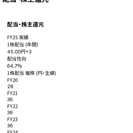
配当・株主還元
FY
25
実績
1株配当 (年間)
円
45.00
+
3
配当性向
%
64.7
1株配当 推移 (円・生値)
FY
20
28
FY
21
36
FY
22
36
FY
23
36
FY
24