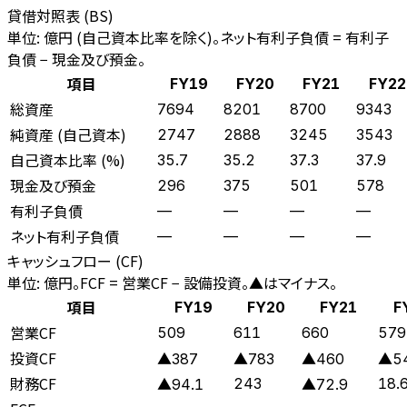
貸借対照表 (BS)
単位: 億円 (自己資本比率を除く)。ネット有利子負債 = 有利子
負債 − 現金及び預金。
項目
FY19
FY20
FY21
FY22
総資産
7694
8201
8700
9343
純資産 (自己資本)
2747
2888
3245
3543
自己資本比率 (%)
35.7
35.2
37.3
37.9
現金及び預金
296
375
501
578
有利子負債
—
—
—
—
ネット有利子負債
—
—
—
—
キャッシュフロー (CF)
単位: 億円。FCF = 営業CF − 設備投資。▲はマイナス。
項目
FY19
FY20
FY21
F
営業CF
509
611
660
579
投資CF
▲387
▲783
▲460
▲5
財務CF
243
18.
▲94.1
▲72.9