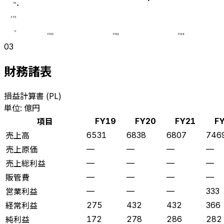
75
37.5
0
FY20
FY22
FY24
03
財務諸表
損益計算書 (PL)
単位: 億円
項目
FY19
FY20
FY21
F
売上高
6531
6838
6807
746
売上原価
—
—
—
—
売上総利益
—
—
—
—
販管費
—
—
—
—
営業利益
—
—
—
333
経常利益
275
432
432
366
純利益
172
278
286
282