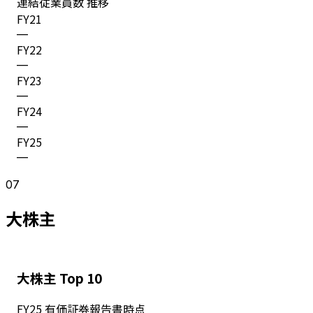
連結従業員数 推移
FY
21
—
FY
22
—
FY
23
—
FY
24
—
FY
25
—
07
大株主
大株主 Top 10
FY
25
有価証券報告書時点