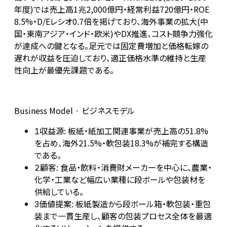
年度)では売上高1兆2,000億円・経常利益720億円・ROE
8.5%・D/Eレシオ0.7倍を掲げており、海外事業の拡大(中
国・東南アジア・インド・欧米)やDX推進、コスト競争力強化
が達成への鍵となる。足元では固定費増加と価格転嫁の
遅れが収益を圧迫しており、適正価格水準の維持と生産
性向上が最優先課題である。
Business Model · ビジネスモデル
収益源: 板紙・紙加工関連事業が売上高の51.8%
1
を占め、海外21.5%・軟包装18.3%が補完する構造
である。
顧客: 食品・飲料・消費財メーカーを中心に、農業・
2
化学・工業など幅広い業種に段ボールや包装材を
供給している。
価値提案: 板紙製造から段ボール箱・軟包装・重包
3
装まで一貫生産し、顧客の包装プロセス全体を最適