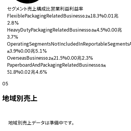
セグメント
売上
構成比
営業利益
利益率
FlexiblePackagingRelatedBusiness
18.3
%
0.01兆
0.2
兆
2.8%
HeavyDutyPackagingRelatedBusiness
4.5
%
0.00兆
0.0
兆
3.7%
OperatingSegmentsNotIncludedInReportableSegmentsAn
3.9
%
0.00兆
5.1%
兆
OverseasBusiness
21.5
%
0.00兆
2.3%
0.2
兆
PaperboardAndPackagingRelatedBusiness
0.5
兆
51.8
%
0.02兆
4.6%
05
地域別売上
地域別売上データは準備中です。