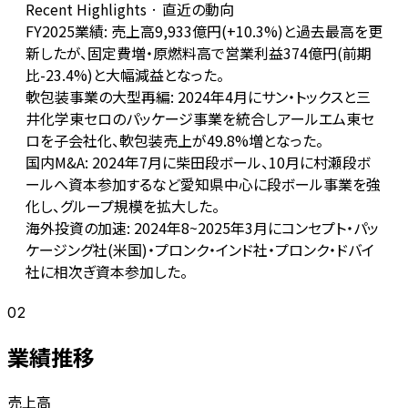
Recent Highlights · 直近の動向
FY2025業績: 売上高9,933億円(+10.3%)と過去最高を更
新したが、固定費増・原燃料高で営業利益374億円(前期
比-23.4%)と大幅減益となった。
軟包装事業の大型再編: 2024年4月にサン・トックスと三
井化学東セロのパッケージ事業を統合しアールエム東セ
ロを子会社化、軟包装売上が49.8%増となった。
国内M&A: 2024年7月に柴田段ボール、10月に村瀬段ボ
ールへ資本参加するなど愛知県中心に段ボール事業を強
化し、グループ規模を拡大した。
海外投資の加速: 2024年8~2025年3月にコンセプト・パッ
ケージング社(米国)・プロンク・インド社・プロンク・ドバイ
社に相次ぎ資本参加した。
02
業績推移
売上高