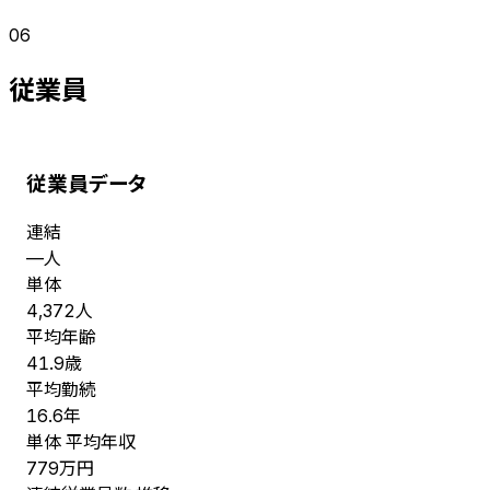
06
従業員
従業員データ
連結
人
—
単体
人
4,372
平均年齢
歳
41.9
平均勤続
年
16.6
単体 平均年収
万円
779