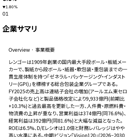
1.80
%
▼
01
企業サマリ
Overview · 事業概要
レンゴーは1909年創業の国内最大手段ボール・板紙メー
カーで、製紙から段ボール・紙器・軟包装・重包装までの一
貫生産体制を持つ「ゼネラル・パッケージング・インダスト
リー(GPI)」を標榜する総合包装企業グループである。
FY2025の売上高は連結子会社の増加(アールエム東セロ
子会社化など)と製品価格改定により9,933億円(前期比
+10.3%)と過去最高を更新した一方、人件費・原燃料費・
物流費の上昇が重なり、営業利益は374億円(同76.6%)、
経常利益は392億円(同81.6%)と大幅な減益となった。
ROEは6.5%、D/Eレシオは1.0倍と財務レバレッジはやや
高い水準にある。中期ビジョン「Vision120」(2026~2030