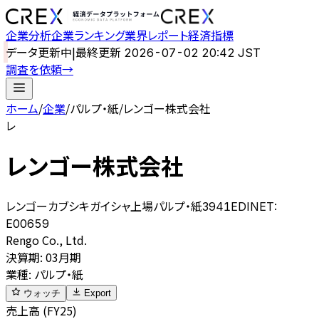
企業分析
企業ランキング
業界レポート
経済指標
データ更新中
|
最終更新
2026-07-02 20:42 JST
調査を依頼
→
ホーム
/
企業
/
パルプ・紙
/
レンゴー株式会社
レ
レンゴー株式会社
レンゴーカブシキガイシャ
上場
パルプ・紙
3941
EDINET:
E00659
Rengo Co., Ltd.
決算期
:
03月期
業種
:
パルプ・紙
ウォッチ
Export
売上高 (FY25)