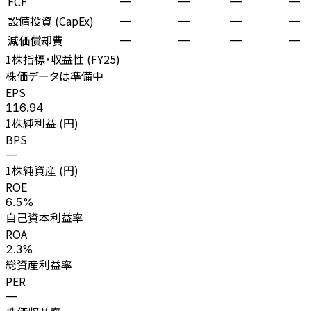
FCF
—
—
—
—
設備投資 (CapEx)
—
—
—
—
減価償却費
—
—
—
—
1株指標・収益性 (
FY25
)
株価データは準備中
EPS
116.94
1株純利益 (円)
BPS
—
1株純資産 (円)
ROE
6.5%
自己資本利益率
ROA
2.3%
総資産利益率
PER
—