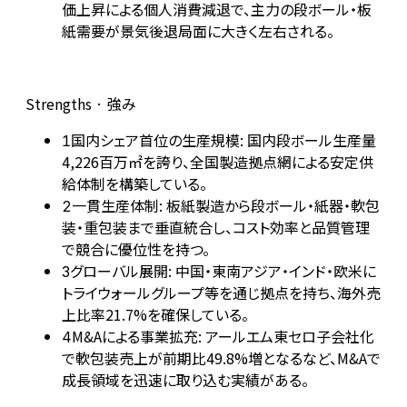
価上昇による個人消費減退で、主力の段ボール・板
紙需要が景気後退局面に大きく左右される。
Strengths · 強み
国内シェア首位の生産規模: 国内段ボール生産量
1
4,226百万㎡を誇り、全国製造拠点網による安定供
給体制を構築している。
一貫生産体制: 板紙製造から段ボール・紙器・軟包
2
装・重包装まで垂直統合し、コスト効率と品質管理
で競合に優位性を持つ。
グローバル展開: 中国・東南アジア・インド・欧米に
3
トライウォールグループ等を通じ拠点を持ち、海外売
上比率21.7%を確保している。
M&Aによる事業拡充: アールエム東セロ子会社化
4
で軟包装売上が前期比49.8%増となるなど、M&Aで
成長領域を迅速に取り込む実績がある。