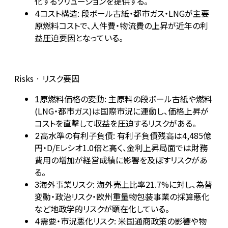
化するソリューションを提供する。
コスト構造: 段ボール古紙・都市ガス・LNGが主要
4
原燃料コストで、人件費・物流費の上昇が近年の利
益圧迫要因となっている。
Risks · リスク要因
原燃料価格の変動: 主原料の段ボール古紙や燃料
1
(LNG・都市ガス)は国際市況に連動し、価格上昇が
コストを直撃して収益を圧迫するリスクがある。
高水準の有利子負債: 有利子負債残高は4,485億
2
円・D/Eレシオ1.0倍と高く、金利上昇局面では財務
費用の増加が経営成績に影響を及ぼすリスクがあ
る。
海外事業リスク: 海外売上比率21.7%に対し、為替
3
変動・政治リスク・欧州重量物包装事業の採算悪化
など地政学的リスクが顕在化している。
需要・市況悪化リスク: 米国通商政策の影響や物
4