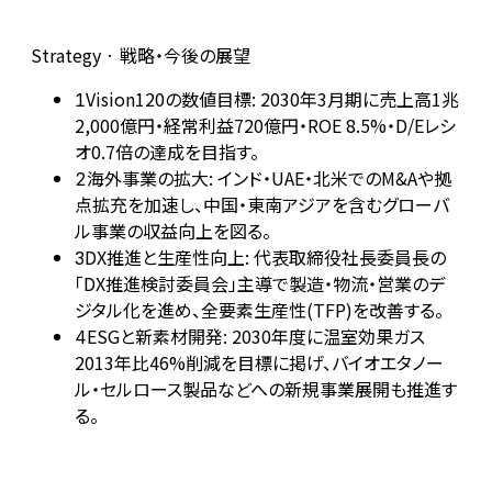
Strategy · 戦略・今後の展望
Vision120の数値目標: 2030年3月期に売上高1兆
1
2,000億円・経常利益720億円・ROE 8.5%・D/Eレシ
オ0.7倍の達成を目指す。
海外事業の拡大: インド・UAE・北米でのM&Aや拠
2
点拡充を加速し、中国・東南アジアを含むグローバ
ル事業の収益向上を図る。
DX推進と生産性向上: 代表取締役社長委員長の
3
「DX推進検討委員会」主導で製造・物流・営業のデ
ジタル化を進め、全要素生産性(TFP)を改善する。
ESGと新素材開発: 2030年度に温室効果ガス
4
2013年比46%削減を目標に掲げ、バイオエタノー
ル・セルロース製品などへの新規事業展開も推進す
る。