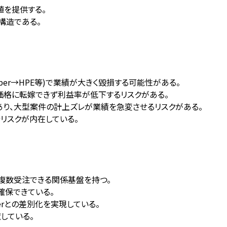
価値を提供する。
構造である。
per→HPE等)で業績が大きく毀損する可能性がある。
価格に転嫁できず利益率が低下するリスクがある。
り、大型案件の計上ズレが業績を急変させるリスクがある。
行リスクが内在している。
複数受注できる関係基盤を持つ。
確保できている。
rとの差別化を実現している。
献している。