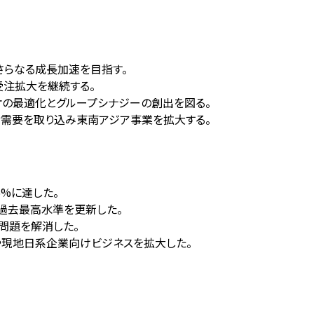
、さらなる成長加速を目指す。
受注拡大を継続する。
オの最適化とグループシナジーの創出を図る。
ュリティ需要を取り込み東南アジア事業を拡大する。
.6%に達した。
と過去最高水準を更新した。
問題を解消した。
件の獲得や現地日系企業向けビジネスを拡大した。