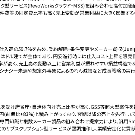
ック型サービス(RevoWorksクラウド・MSS)を組み合わせ高付加
人件費等の固定費比率も高く売上変動が営業利益に大きく影響する
高の59.7%を占め、契約解除・条件変更やメーカー買収(Juni
仕入はドル建てが主体であり、円安進行時には仕入コスト上昇を販売
比率が高く、売上高の変動以上に営業利益が振れやすい損益構造であ
加え、シナジー未達や想定外事象によるのれん減損など成長戦略の実
風を受け府省庁・自治体向け売上比率が高く、GSS等超大型案件を
7億円(前期比+83%)と積み上がっており、翌期以降の売上を先行して
た専門知識と複数メーカー製品の組み合わせ提案力により、汎用SIe
SSなどのサブスクリプション型サービスが堅調推移し、業績安定化に貢