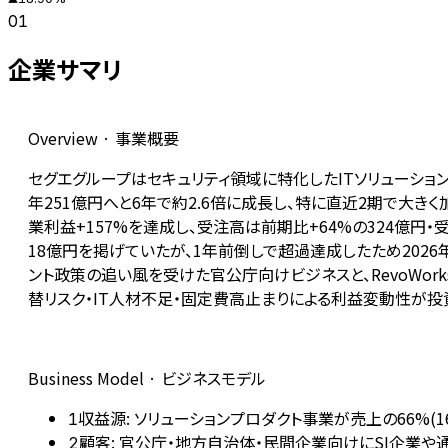
01
企業サマリ
Overview · 事業概要
セグエグループはセキュリティ領域に特化したITソリューション企
年251億円へと6年で約2.6倍に成長し、特に直近2期で大きく
業利益+157%を達成し、受注高は前期比+64%の324億円・受
18億円を掲げていたが、1年前倒しで超過達成したため2026年
ント政策の追い風を受けた官公庁向けビジネスと、RevoWor
替リスク・IT人材不足・固定費高止まりによる利益変動性が投
Business Model · ビジネスモデル
収益源: ソリューションプロダクト事業が売上の66%(1
1
顧客: 官公庁・地方自治体・民間企業向けにSI企業
2