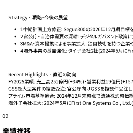
Strategy · 戦略・今後の展望
中期計画上方修正: Segue300の2026年12月期
1
官公庁・自治体需要の深耕: デジタルガバメント政策
2
M&A・資本提携による事業拡大: 独自技術を持つ企
3
海外事業の基盤強化: タイ子会社2社(2024年5月にFi
4
Recent Highlights · 直近の動向
FY2025業績: 売上高251億円(+34%)・営業利益19億円(+
GSS超大型案件の複数受注: 官公庁向けGSSを複数件受注し受
プライム市場基準適合: 2024年12月末時点で流通株式時
海外子会社拡大: 2024年5月にFirst One Systems
02
業績推移