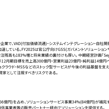
業で、VAD(付加価値流通)・システムインテグレーション・自社開発
加速している。FY2025は官公庁向けGSS(ガバメントソリューシ
注残高も183%増と将来業績の裏付けも厚い。 中期経営計画「Segu
12月期目標を売上高300億円・営業利益23億円・純利益14億円へ
ksクラウド・MSSなどのストック型サービスが今後の利益基盤を支える
資家として注視すべきリスクである。
66億円)を占め、ソリューションサービス事業34%(84億円)が補完
や通信事業者等の販売パートナー経由でソリューションを提供する。