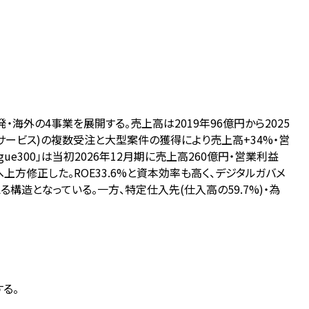
・海外の4事業を展開する。売上高は2019年96億円から2025
ョンサービス)の複数受注と大型案件の獲得により売上高+34%・営
e300」は当初2026年12月期に売上高260億円・営業利益
上方修正した。ROE33.6%と資本効率も高く、デジタルガバメ
構造となっている。一方、特定仕入先(仕入高の59.7%)・為
する。