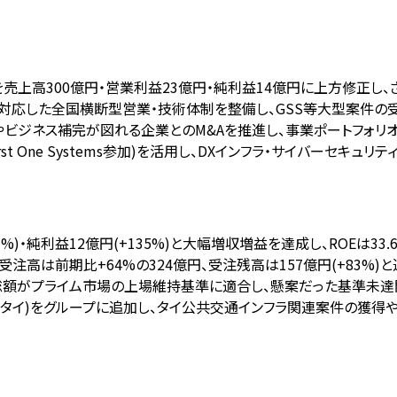
目標を売上高300億円・営業利益23億円・純利益14億円に上方修正し
に対応した全国横断型営業・技術体制を整備し、GSS等大型案件の
業やビジネス補完が図れる企業とのM&Aを推進し、事業ポートフォリ
rst One Systems参加)を活用し、DXインフラ・サイバーセキ
157%)・純利益12億円(+135%)と大幅増収増益を達成し、ROEは33
注高は前期比+64%の324億円、受注残高は157億円(+83%)
価総額がプライム市場の上場維持基準に適合し、懸案だった基準未達
 Co., Ltd.(タイ)をグループに追加し、タイ公共交通インフラ関連案