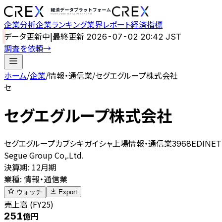
企業分析
企業ランキング
業界レポート
経済指標
データ更新中
|
最終更新
2026-07-02 20:42 JST
調査を依頼
→
ホーム
/
企業
/
情報・通信業
/
セグエグループ株式会社
セ
セグエグループ株式会社
セグエグループカブシキガイシャ
上場
情報・通信業
3968
EDINET
Segue Group Co,.Ltd.
決算期
:
12月期
業種
:
情報・通信業
ウォッチ
Export
売上高 (FY25)
251
億円