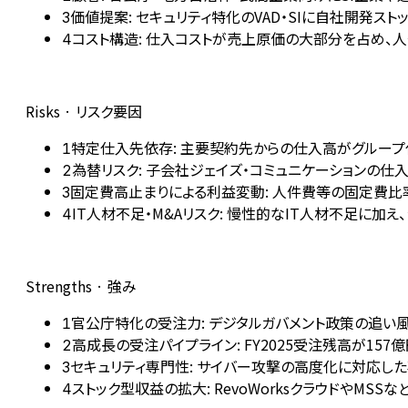
価値提案: セキュリティ特化のVAD・SIに自社開発スト
3
コスト構造: 仕入コストが売上原価の大部分を占め、
4
Risks · リスク要因
特定仕入先依存: 主要契約先からの仕入高がグループ仕入
1
為替リスク: 子会社ジェイズ・コミュニケーションの
2
固定費高止まりによる利益変動: 人件費等の固定費
3
IT人材不足・M&Aリスク: 慢性的なIT人材不足に
4
Strengths · 強み
官公庁特化の受注力: デジタルガバメント政策の追い
1
高成長の受注パイプライン: FY2025受注残高が15
2
セキュリティ専門性: サイバー攻撃の高度化に対応し
3
ストック型収益の拡大: RevoWorksクラウドやM
4