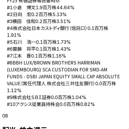
FY
25
有価証券報告書時点
小倉 博文
#
1
1.9百万株
44.64%
日向 宏
#
2
0.2百万株
5.13%
横田 佳和
#
3
0.2百万株
3.51%
株式会社日本カストディ銀行（信託口）
#
4
0.1百万株
1.91%
石川 浩一
#
5
0.1百万株
1.73%
齋藤 将平
#
6
0.1百万株
1.43%
江本 晋
#
7
0.1百万株
1.16%
BBH LUX/BROWN BROTHERS HARRIMAN
#
8
(LUXEMBOURG) SCA CUSTODIAN FOR SMD-AM
FUNDS - DSBI JAPAN EQUITY SMALL CAP ABSOLUTE
VALUE（常任代理人 株式会社三井住友銀行）
0.0百万株
1.12%
株式会社ＳＢＩ証券
#
9
0.0百万株
1.04%
アクシス従業員持株会
#
10
0.0百万株
0.82%
08