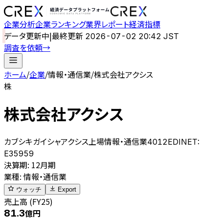
企業分析
企業ランキング
業界レポート
経済指標
データ更新中
|
最終更新
2026-07-02 20:42 JST
調査を依頼
→
ホーム
/
企業
/
情報・通信業
/
株式会社アクシス
株
株式会社アクシス
カブシキガイシャアクシス
上場
情報・通信業
4012
EDINET:
E35959
決算期
:
12月期
業種
:
情報・通信業
ウォッチ
Export
売上高 (FY25)
81.3
億円