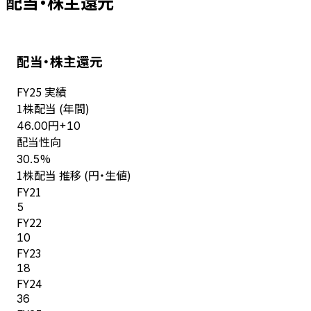
配当・株主還元
配当・株主還元
FY
25
実績
1株配当 (年間)
円
46.00
+
10
配当性向
%
30.5
1株配当 推移 (円・生値)
FY
21
5
FY
22
10
FY
23
18
FY
24
36