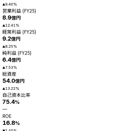
9.40
%
▲
営業利益 (FY25)
8.9
億円
12.41
%
▲
経常利益 (FY25)
9.2
億円
8.25
%
▲
純利益 (FY25)
6.4
億円
7.53
%
▲
総資産
54.0
億円
13.22
%
▲
自己資本比率
75.4
%
—
ROE
16.8
%
1.40
%
▼