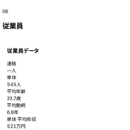
06
従業員
従業員データ
連結
人
—
単体
人
545
平均年齢
歳
33.7
平均勤続
年
6.8
単体 平均年収
万円
521