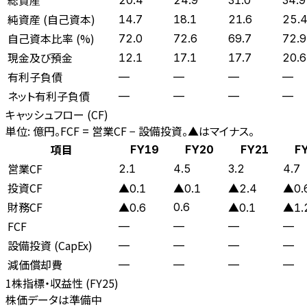
純資産 (自己資本)
14.7
18.1
21.6
25.
自己資本比率 (%)
72.0
72.6
69.7
72.9
現金及び預金
12.1
17.1
17.7
20.6
有利子負債
—
—
—
—
ネット有利子負債
—
—
—
—
キャッシュフロー (CF)
単位: 億円。FCF = 営業CF − 設備投資。▲はマイナス。
項目
FY19
FY20
FY21
F
営業CF
2.1
4.5
3.2
4.7
投資CF
▲0.1
▲0.1
▲2.4
▲0.
財務CF
0.6
▲0.6
▲0.1
▲1.
FCF
—
—
—
—
設備投資 (CapEx)
—
—
—
—
減価償却費
—
—
—
—
1株指標・収益性 (
FY25
)
株価データは準備中