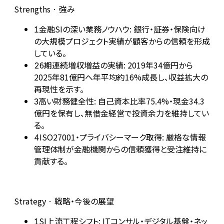
Strengths · 強み
金融SIの深い業務ノウハウ: 銀行・証券・保険向け
1
の大規模プロジェクト実績が顧客からの信頼を形成
している。
6期連続増収増益の実績: 2019年34億円から
2
2025年81億円へ年平均約16%成長し、収益拡大の
再現性を示す。
高い財務健全性: 自己資本比率75.4%・現金34.3
3
億円を保有し、無借金経営で投資余力を維持してい
る。
ISO27001・プライバシーマーク取得: 厳格な情報
4
管理体制が金融機関からの信頼獲得と受注維持に
貢献する。
Strategy · 戦略・今後の展望
SI上流工程シフト: ITコンサル・デジタル基盤・ネッ
1