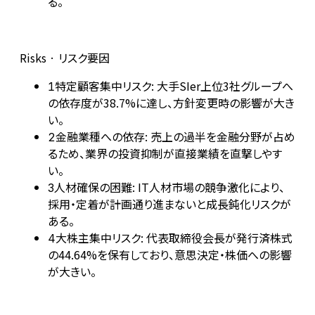
る。
Risks · リスク要因
特定顧客集中リスク: 大手SIer上位3社グループへ
1
の依存度が38.7%に達し、方針変更時の影響が大き
い。
金融業種への依存: 売上の過半を金融分野が占め
2
るため、業界の投資抑制が直接業績を直撃しやす
い。
人材確保の困難: IT人材市場の競争激化により、
3
採用・定着が計画通り進まないと成長鈍化リスクが
ある。
大株主集中リスク: 代表取締役会長が発行済株式
4
の44.64%を保有しており、意思決定・株価への影響
が大きい。