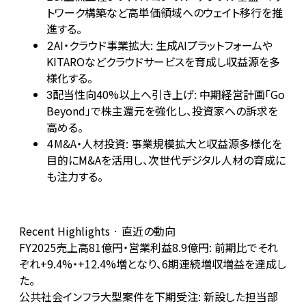
トワーク構築など高単価領域へのウェイト移行を推
進する。
AI・クラウド事業拡大: 生成AIプラットフォームや
2
KITAROなどクラウドサービスを育成し収益源を多
様化する。
配当性向40%以上へ引き上げ: 中期経営計画「Go
3
Beyond」で株主還元を強化し、投資家への訴求を
高める。
M&A・人材投資: 事業規模拡大と収益源多様化を
4
目的にM&Aを活用し、次世代デジタル人材の育成に
も注力する。
Recent Highlights · 直近の動向
FY2025売上高81億円・営業利益8.9億円: 前期比でそれ
ぞれ+9.4%・+12.4%増となり、6期連続増収増益を達成し
た。
公共社会インフラ大型案件を下期受注: 新設した担当部