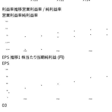
利益率推移
営業利益率 / 純利益率
営業利益率
純利益率
15.0
11.3
7.5
3.8
0.0
FY20
FY22
FY24
EPS 推移
1 株当たり当期純利益 (円)
EPS
200
150
100
50
0
FY20
FY22
FY24
03