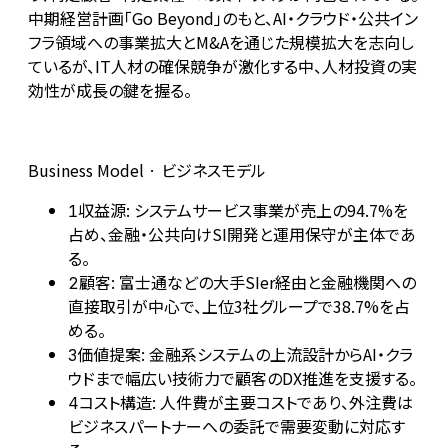
中期経営計画「Go Beyond」のもと、AI・クラウド・公共イン
フラ領域への事業拡大とM&Aを通じた規模拡大を志向し
ているが、IT人材の確保競争が激化する中、人材投資の実
効性が成長の鍵を握る。
Business Model · ビジネスモデル
収益源: システムサービス事業が売上の94.7%を
1
占め、金融・公共向けSI開発と運用保守が主体であ
る。
顧客: 富士通などの大手SIer経由と金融機関への
2
直接取引が中心で、上位3社グループで38.7%を占
める。
価値提案: 金融系システムの上流設計からAI・クラ
3
ウドまで幅広い技術力で顧客のDX推進を支援する。
コスト構造: 人件費が主要コストであり、外注費は
4
ビジネスパートナーへの委託で需要変動に対応す