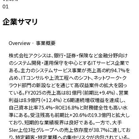
01
企業サマリ
Overview · 事業概要
株式会社アクシスは、銀行・証券・保険など金融分野向け
のシステム開発・運用保守を中心とするITサービス企業で
ある。主力のシステムサービス事業が売上高の約94.7%を
占め、ITコンサルや上流工程へのシフト、ネットワーク・ク
ラウド部門の新設などを通じて高収益案件の拡大を図っ
ている。FY2025の売上高は81億円（前期比+9.4%）、営業
利益は8.9億円（+12.4%）と6期連続増収増益を達成し、
自己資本比率75.4%・ROE16.8%と財務健全性も高い水
準にある。受注残高も前期比+20.6%の19.3億円と拡大し
ており、短期的な業績視界は良好である。一方で、大手
SIer上位3社グループへの売上依存度が38.7%に達してお
り、特定顧客・特定業種への集中リスクが内包されている。