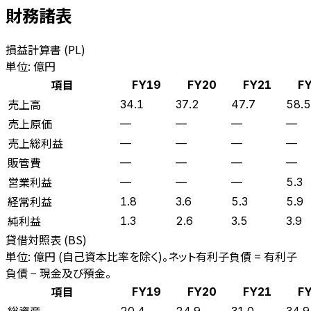
財務諸表
損益計算書 (PL)
単位: 億円
項目
FY19
FY20
FY21
F
売上高
34.1
37.2
47.7
58.5
売上原価
—
—
—
—
売上総利益
—
—
—
—
販管費
—
—
—
—
営業利益
—
—
—
5.3
経常利益
1.8
3.6
5.3
5.9
純利益
1.3
2.6
3.5
3.9
貸借対照表 (BS)
単位: 億円 (自己資本比率を除く)。ネット有利子負債 = 有利子
負債 − 現金及び預金。
項目
FY19
FY20
FY21
F
総資産
20.4
24.9
31.0
34.9