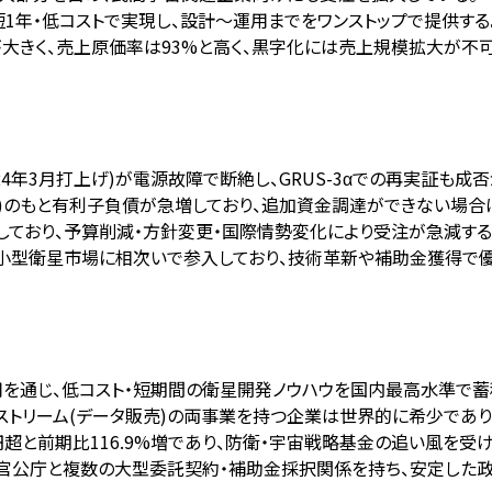
1年・低コストで実現し、設計〜運用までをワンストップで提供する
が大きく、売上原価率は93%と高く、黒字化には売上規模拡大が不
2024年3月打上げ)が電源故障で断絶し、GRUS-3αでの再実証も
5億円)のもと有利子負債が急増しており、追加資金調達ができない場
しており、予算削減・方針変更・国際情勢変化により受注が急減する
が小型衛星市場に相次いで参入しており、技術革新や補助金獲得で
運用を通じ、低コスト・短期間の衛星開発ノウハウを国内最高水準で蓄
ンストリーム(データ販売)の両事業を持つ企業は世界的に希少であ
4億円超と前期比116.9%増であり、防衛・宇宙戦略基金の追い風を
ど主要官公庁と複数の大型委託契約・補助金採択関係を持ち、安定した