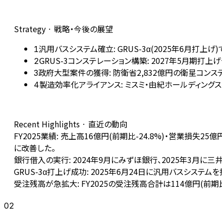
Strategy · 戦略・今後の展望
汎用バスシステム確立: GRUS-3α(2025年6月
1
GRUS-3コンステレーション構築: 2027年5月期
2
政府大型案件の獲得: 防衛省2,832億円の衛星コン
3
製造効率化アライアンス: ミスミ・由紀ホールディン
4
Recent Highlights · 直近の動向
FY2025業績: 売上高16億円(前期比-24.8%)・営業損失
に改善した。
銀行借入の実行: 2024年9月にみずほ銀行、2025年3月
GRUS-3α打上げ成功: 2025年6月24日に汎用バスシス
受注残高が急拡大: FY2025の受注残高合計は114億円(
02