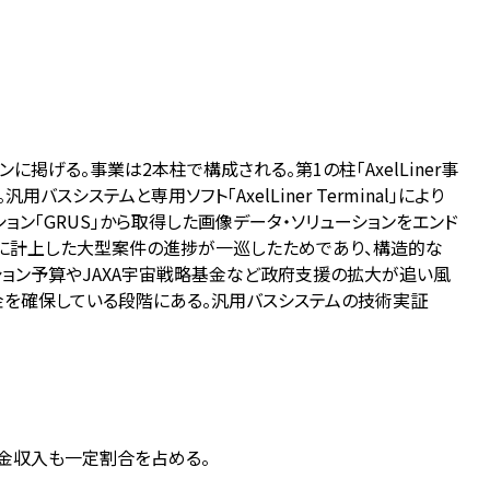
ョンに掲げる。事業は2本柱で構成される。第1の柱「AxelLiner事
ステムと専用ソフト「AxelLiner Terminal」により
ョン「GRUS」から取得した画像データ・ソリューションをエンド
は前期に計上した大型案件の進捗が一巡したためであり、構造的な
ション予算やJAXA宇宙戦略基金など政府支援の拡大が追い風
資金を確保している段階にある。汎用バスシステムの技術実証
、補助金収入も一定割合を占める。