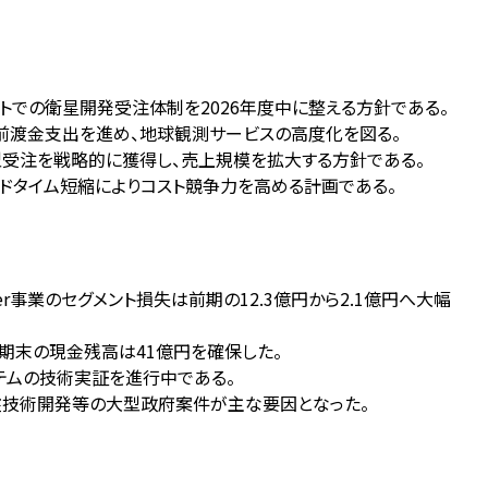
コストでの衛星開発受注体制を2026年度中に整える方針である。
調達・前渡金支出を進め、地球観測サービスの高度化を図る。
た大型受注を戦略的に獲得し、売上規模を拡大する方針である。
ードタイム短縮によりコスト競争力を高める計画である。
iner事業のセグメント損失は前期の12.3億円から2.1億円へ大幅
、期末の現金残高は41億円を確保した。
システムの技術実証を進行中である。
ン基盤技術開発等の大型政府案件が主な要因となった。