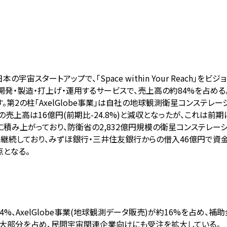
スタートアップで、「Space within Your Reach」をビジ
造・打上げ・運用するサービスで、売上高の約84%を占める。汎用バスシ
2の柱「AxelGlobe事業」は自社の地球観測衛星コンステレーシ
5の売上高は16億円(前期比-24.8%)と減収となったが、これ
積み上がっており、防衛省の2,832億円規模の衛星コンステレー
が継続しており、みずほ銀行・三井住友銀行からの借入46億円で
点となる。
約84%、AxelGlobe事業(地球観測データ販売)が約16%を占め
上の大部分を占め、民間宇宙関連企業向けにも受注を拡大している。