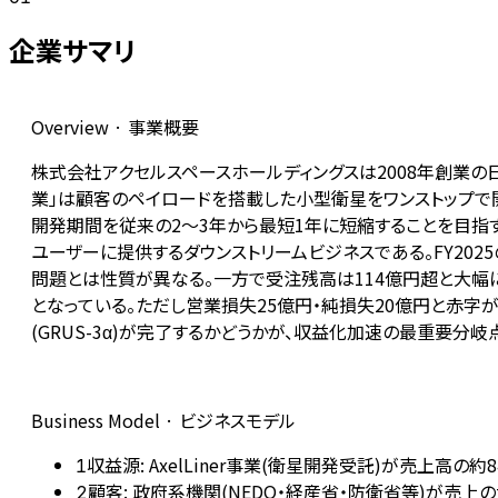
企業サマリ
Overview · 事業概要
株式会社アクセルスペースホールディングスは2008年創業の日本の宇宙
業」は顧客のペイロードを搭載した小型衛星をワンストップで開発・製
開発期間を従来の2〜3年から最短1年に短縮することを目指す。第
ユーザーに提供するダウンストリームビジネスである。FY202
問題とは性質が異なる。一方で受注残高は114億円超と大幅に
となっている。ただし営業損失25億円・純損失20億円と赤字
(GRUS-3α)が完了するかどうかが、収益化加速の最重要分岐
Business Model · ビジネスモデル
収益源: AxelLiner事業(衛星開発受託)が売上高の
1
顧客: 政府系機関(NEDO・経産省・防衛省等)が売
2