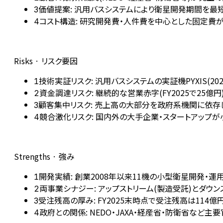
価値提案: 汎用バスシステムにより衛星開発期間を最短
3
コスト構造: 研究開発費・人件費を中心とした固定費
4
Risks · リスク要因
技術実証リスク: 汎用バスシステムの実証機PYXIS(
1
資金調達リスク: 継続的な営業赤字(FY2025で2
2
顧客集中リスク: 売上高の大部分を政府系機関に依存
3
競合激化リスク: 国内外の大手企業・スタートアップ
4
Strengths · 強み
開発実績: 創業2008年以来11機の小型衛星開発・
1
両事業シナジー: アップストリーム(製造受託)とダウ
2
受注残高の厚み: FY2025末時点で受注残高は11
3
政府との関係: NEDO・JAXA・経産省・防衛省な
4