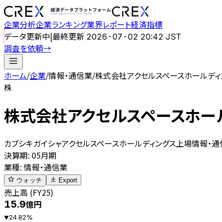
企業分析
企業ランキング
業界レポート
経済指標
データ更新中
|
最終更新
2026-07-02 20:42 JST
調査を依頼
→
ホーム
/
企業
/
情報・通信業
/
株式会社アクセルスペースホールディ
株
株式会社アクセルスペースホー
カブシキガイシャアクセルスペースホールディングス
上場
情報・通
決算期
:
05月期
業種
:
情報・通信業
ウォッチ
Export
売上高 (FY25)
15.9
億円
24.82
%
▼