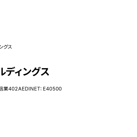
ングス
ルディングス
信業
402A
EDINET:
E40500