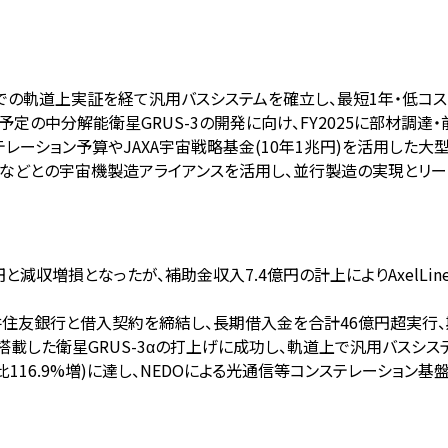
打上げ)での軌道上実証を経て汎用バスシステムを確立し、最短1年・低
打上げ予定の中分解能衛星GRUS-3の開発に向け、FY2025に部材
ステレーション予算やJAXA宇宙戦略基金(10年1兆円)を活用し
グスなどとの宇宙機製造アライアンスを活用し、並行製造の実現とリ
25億円と減収増損となったが、補助金収入7.4億円の計上によりAxelL
に三井住友銀行と借入契約を締結し、長期借入金を合計46億円超実行
テムを搭載した衛星GRUS-3αの打上げに成功し、軌道上で汎用バス
前期比116.9%増)に達し、NEDOによる光通信等コンステレーショ