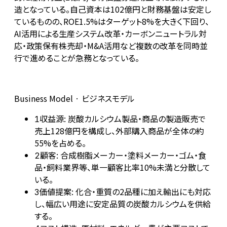
造となっている。自己資本は102億円と財務基盤は安定し
ているものの、ROE1.5%はターゲット8%を大きく下回り、
AI活用による生産システム改革・カーボンニュートラル対
応・政策保有株売却・M&A活用など複数の改革を同時並
行で進めることが急務となっている。
Business Model · ビジネスモデル
収益源: 炭酸カルシウム製品・商品の製造販売で
1
売上128億円を構成し、外部購入商品が全体の約
55%を占める。
顧客: 合成樹脂メーカー・塗料メーカー・ゴム・食
2
品・飼料業界等、単一顧客比率10%未満と分散して
いる。
価値提案: 化合・重質の2品種に加え輸出にも対応
3
し、幅広い用途に安定品質の炭酸カルシウムを供給
する。