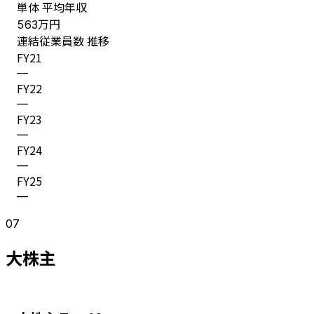
単体 平均年収
万円
563
連結従業員数 推移
FY
21
—
FY
22
—
FY
23
—
FY
24
—
FY
25
—
07
大株主