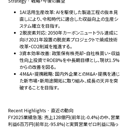
Strategy · 戦略・今後の展望
AI活用生産改革: AIを駆使した製造工程の抜本見
1
直しにより、令和時代に適合した収益向上の生産シ
ステム確立を目指す。
脱炭素対応: 2050年カーボンニュートラル達成に
2
向け2021年設置の脱炭素プロジェクトで焼成技術
改革・CO2削減を推進する。
資本効率改善: 政策保有株売却・自社株買い・収益
3
性向上投資でROE8%を中長期目標とし、現状1.5%
からの改善を図る。
M&A・提携戦略: 国内外企業とのM&A・提携を通じ
4
た新市場・新用途開拓に取り組み、成長の天井を突
破することを目指す。
Recent Highlights · 直近の動向
FY2025業績急落: 売上128億円(前年比-0.4%)の中、営業
利益6百万円(前年比-95.8%)と実質営業ゼロ利益に陥っ