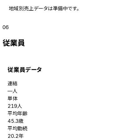
地域別売上データは準備中です。
06
従業員
従業員データ
連結
人
—
単体
人
219
平均年齢
歳
45.3
平均勤続
年
20.2