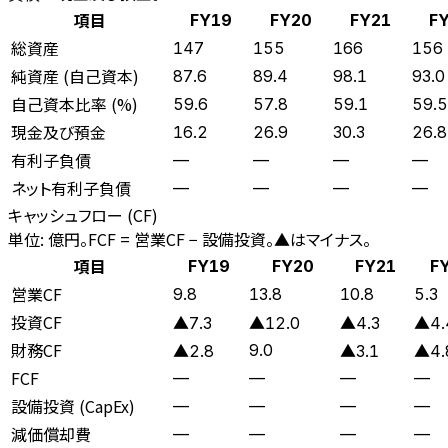
項目
FY19
FY20
FY21
F
総資産
147
155
166
156
純資産 (自己資本)
87.6
89.4
98.1
93.0
自己資本比率 (%)
59.6
57.8
59.1
59.5
現金及び預金
16.2
26.9
30.3
26.8
有利子負債
—
—
—
—
ネット有利子負債
—
—
—
—
キャッシュフロー (CF)
単位: 億円。FCF = 営業CF − 設備投資。▲はマイナス。
項目
FY19
FY20
FY21
F
営業CF
9.8
13.8
10.8
5.3
投資CF
▲7.3
▲12.0
▲4.3
▲4.
財務CF
9.0
▲2.8
▲3.1
▲4.
FCF
—
—
—
—
設備投資 (CapEx)
—
—
—
—
減価償却費
—
—
—
—