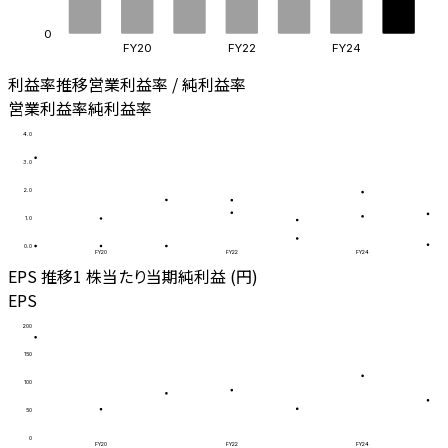
0
FY20
FY22
FY24
利益率推移
営業利益率 / 純利益率
営業利益率
純利益率
4.0
3.0
2.0
1.0
0.0
FY20
FY22
FY24
EPS 推移
1 株当たり当期純利益 (円)
EPS
200
150
100
50
0
FY20
FY22
FY24