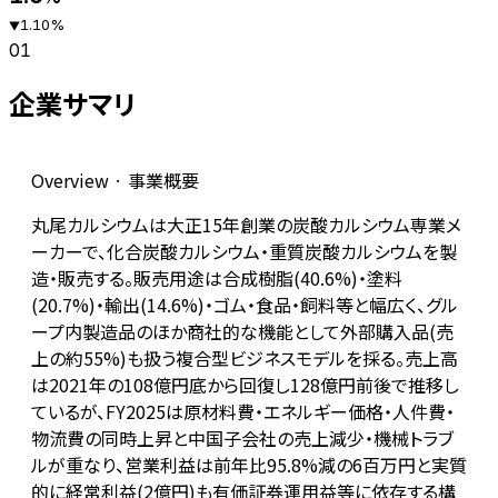
1.10
%
▼
01
企業サマリ
Overview · 事業概要
丸尾カルシウムは大正15年創業の炭酸カルシウム専業メ
ーカーで、化合炭酸カルシウム・重質炭酸カルシウムを製
造・販売する。販売用途は合成樹脂(40.6%)・塗料
(20.7%)・輸出(14.6%)・ゴム・食品・飼料等と幅広く、グル
ープ内製造品のほか商社的な機能として外部購入品(売
上の約55%)も扱う複合型ビジネスモデルを採る。売上高
は2021年の108億円底から回復し128億円前後で推移し
ているが、FY2025は原材料費・エネルギー価格・人件費・
物流費の同時上昇と中国子会社の売上減少・機械トラブ
ルが重なり、営業利益は前年比95.8%減の6百万円と実質
的に経常利益(2億円)も有価証券運用益等に依存する構