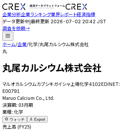
企業分析
企業ランキング
業界レポート
経済指標
データ更新中
|
最終更新
2026-07-02 20:42 JST
調査を依頼
→
ホーム
/
企業
/
化学
/
丸尾カルシウム株式会社
丸
丸尾カルシウム株式会社
マルオカルシウムカブシキガイシャ
上場
化学
4102
EDINET:
E00791
Maruo Calcium Co., Ltd.
決算期
:
03月期
業種
:
化学
ウォッチ
Export
売上高 (FY25)