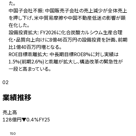
た。
中国子会社不振: 中国販売子会社の売上減少が全体売上
を押し下げ、米中貿易摩擦や中国不動産低迷の影響が顕
在化した。
設備投資拡大: FY2026に化合炭酸カルシウム生産合理
化・品質向上向けに8億46百万円の設備投資を計画、前期
比1億40百万円増となる。
ROE目標乖離拡大: 中長期目標ROE8%に対し実績は
1.5%(前期2.6%)と乖離が拡大し、構造改革の緊急性が
一段と高まっている。
02
業績推移
売上高
億円
FY25
128
▼
0.4
%
150