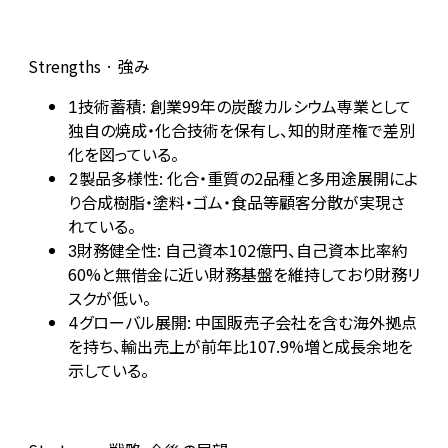
Strengths · 強み
技術蓄積: 創業99年の炭酸カルシウム専業として
1
独自の焼成・化合技術を保有し、知的財産権で差別
化を図っている。
製品多様性: 化合・重質の2品種と多用途展開によ
2
り合成樹脂・塗料・ゴム・食品等顧客分散が実現さ
れている。
財務健全性: 自己資本102億円、自己資本比率約
3
60%と無借金に近い財務基盤を維持しており財務リ
スクが低い。
グローバル展開: 中国販売子会社を含む海外拠点
4
を持ち、輸出売上が前年比107.9%増と成長余地を
示している。