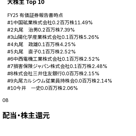
大株主 Top 10
FY
25
有価証券報告書時点
中国砿業株式会社
#
1
0.2百万株
11.49%
丸尾 治男
#
2
0.2百万株
7.39%
山陽化学産業株式会社
#
3
0.1百万株
5.26%
丸尾 政雄
#
4
0.1百万株
4.25%
丸尾 直子
#
5
0.1百万株
2.52%
中西電機工業株式会社
#
6
0.1百万株
2.52%
損害保険ジャパン株式会社
#
7
0.1百万株
2.48%
株式会社三井住友銀行
#
8
0.0百万株
2.15%
丸尾カルシウム従業員持株会
#
9
0.0百万株
2.14%
今井 一史
#
10
0.0百万株
2.06%
08
配当・株主還元