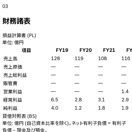
03
財務諸表
損益計算書 (PL)
単位: 億円
項目
FY19
FY20
FY21
F
売上高
128
119
108
116
売上原価
—
—
—
—
売上総利益
—
—
—
—
販管費
—
—
—
—
営業利益
—
—
—
1.4
経常利益
6.5
2.8
3.1
2.9
純利益
4.0
1.2
1.8
1.9
貸借対照表 (BS)
単位: 億円 (自己資本比率を除く)。ネット有利子負債 = 有利子
負債 − 現金及び預金。