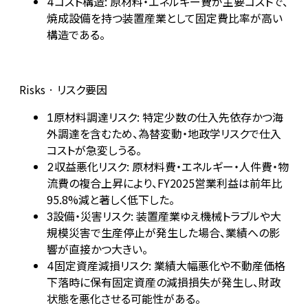
コスト構造: 原材料・エネルギー費が主要コストで、
4
焼成設備を持つ装置産業として固定費比率が高い
構造である。
Risks · リスク要因
原材料調達リスク: 特定少数の仕入先依存かつ海
1
外調達を含むため、為替変動・地政学リスクで仕入
コストが急変しうる。
収益悪化リスク: 原材料費・エネルギー・人件費・物
2
流費の複合上昇により、FY2025営業利益は前年比
95.8%減と著しく低下した。
設備・災害リスク: 装置産業ゆえ機械トラブルや大
3
規模災害で生産停止が発生した場合、業績への影
響が直接かつ大きい。
固定資産減損リスク: 業績大幅悪化や不動産価格
4
下落時に保有固定資産の減損損失が発生し、財政
状態を悪化させる可能性がある。