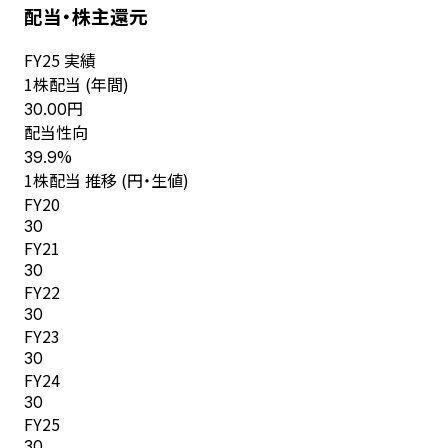
配当・株主還元
FY
25
実績
1株配当 (年間)
円
30.00
配当性向
%
39.9
1株配当 推移 (円・生値)
FY
20
30
FY
21
30
FY
22
30
FY
23
30
FY
24
30
FY
25
30