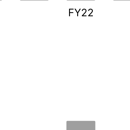
0
FY22