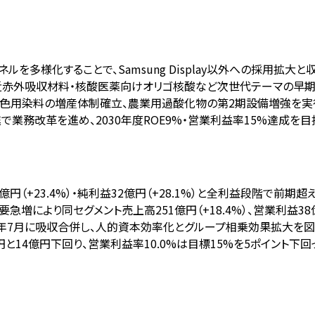
を多様化することで、Samsung Display以外への採用拡大
・近赤外吸収材料・核酸医薬向けオリゴ核酸など次世代テーマの早期
ミ着色用染料の増産体制確立、農業用過酸化物の第2期設備増強を実
進で業務改革を進め、2030年度ROE9%・営業利益率15%達成を目
49億円（+23.4%）・純利益32億円（+28.1%）と全利益段階で前期
増により同セグメント売上高251億円（+18.4%）、営業利益38億円
LTD.を2025年7月に吸収合併し、人的資本効率化とグループ相乗効果拡大を図
円と14億円下回り、営業利益率10.0%は目標15%を5ポイント下回