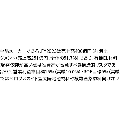
メーカーである。FY2025は売上高486億円（前期比
メント（売上高251億円、全体の51.7%）であり、有機EL材料
し、特定顧客依存が高い点は投資家が留意すべき構造的リスクであ
内だが、営業利益率目標15%（実績10.0%）・ROE目標9%（実績
開発ではペロブスカイト型太陽電池材料や核酸医薬原料向けオリ