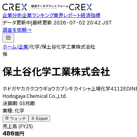
企業分析
企業ランキング
業界レポート
経済指標
データ更新中
|
最終更新
2026-07-02 20:42 JST
調査を依頼
→
ホーム
/
企業
/
化学
/
保土谷化学工業株式会社
保
保土谷化学工業株式会社
ホドガヤカガクコウギョウカブシキカイシャ
上場
化学
4112
EDIN
Hodogaya Chemical Co.,Ltd.
決算期
:
03月期
業種
:
化学
ウォッチ
Export
売上高 (FY25)
486
億円