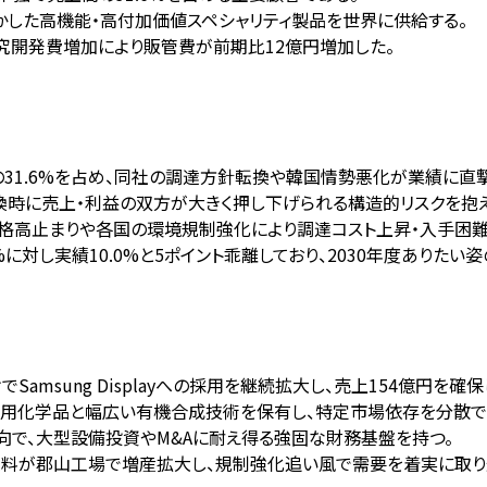
かした高機能・高付加価値スペシャリティ製品を世界に供給する。
で、研究開発費増加により販管費が前期比12億円増加した。
で売上高の31.6%を占め、同社の調達方針転換や韓国情勢悪化が業績に直
転換時に売上・利益の双方が大きく押し下げられる構造的リスクを抱
価格高止まりや各国の環境規制強化により調達コスト上昇・入手困難
%に対し実績10.0%と5ポイント乖離しており、2030年度ありたい
Samsung Displayへの採用を継続拡大し、売上154億円を確保
農業用化学品と幅広い有機合成技術を保有し、特定市場依存を分散で
傾向で、大型設備投資やM&Aに耐え得る強固な財務基盤を持つ。
染料が郡山工場で増産拡大し、規制強化追い風で需要を着実に取り