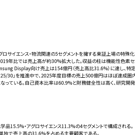
ロサイエンス・物流関連の5セグメントを擁する東証上場の特殊化学品
し、2019年比では売上高が約30%拡大した。収益の柱は機能性色素セグ
ng Display向け売上は154億円（売上高比31.6%）に達
 25/30」を推進中で、2025年度目標の売上500億円はほぼ達成圏
となっている。自己資本比率は60.9%と財務健全性は高く、研究
化学品15.5%・アグロサイエンス11.3%の4セグメントで構成される。
ayが単独で売上高の31.6%を占める主要顧客である。