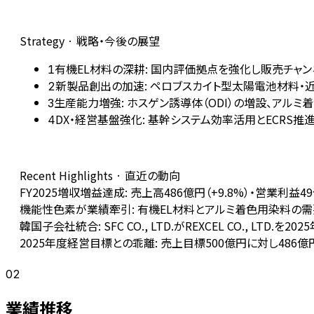
Strategy · 戦略・今後の展望
有機EL材料の深耕: 国内評価拠点を強化し販売チャンネル
1
新製品創出の加速: ペロブスカイト型太陽電池材料
2
生産能力増強: ホスゲン誘導体（ODI）の増設、アル
3
DX・経営基盤強化: 基幹システム効率活用とECRS推
4
Recent Highlights · 直近の動向
FY2025増収増益達成: 売上高486億円（+9.8%）・営業利益
機能性色素が業績牽引: 有機EL材料とアルミ着色用染料の需要急
韓国子会社統合: SFC CO., LTD.がREXCEL CO., 
2025年度経営目標との乖離: 売上目標500億円に対し486億
02
業績推移