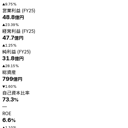
9.75
%
▲
営業利益 (FY25)
48.8
億円
23.39
%
▲
経常利益 (FY25)
47.7
億円
1.25
%
▲
純利益 (FY25)
31.8
億円
28.15
%
▲
総資産
799
億円
1.60
%
▼
自己資本比率
73.3
%
—
ROE
6.6
%
1.10
%
▲