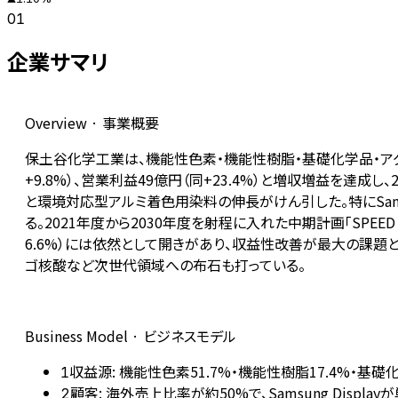
01
企業サマリ
Overview · 事業概要
保土谷化学工業は、機能性色素・機能性樹脂・基礎化学品・アグ
+9.8%）、営業利益49億円（同+23.4%）と増収増益を達成
と環境対応型アルミ着色用染料の伸長がけん引した。特にSamsu
る。2021年度から2030年度を射程に入れた中期計画「SPEED
6.6%）には依然として開きがあり、収益性改善が最大の課題
ゴ核酸など次世代領域への布石も打っている。
Business Model · ビジネスモデル
収益源: 機能性色素51.7%・機能性樹脂17.4%・基礎
1
顧客: 海外売上比率が約50%で、Samsung Displ
2