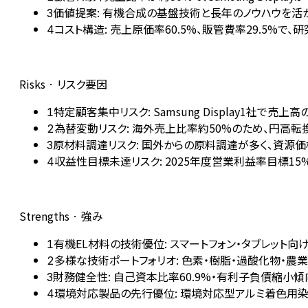
価値提案: 有機合成の基盤技術と長年のノウハウを活
3
コスト構造: 売上原価率60.5%、販管費率29.5%
4
Risks · リスク要因
特定顧客集中リスク: Samsung Display1社
1
為替変動リスク: 海外売上比率約50%のため、円高
2
原材料調達リスク: 国外からの原料調達が多く、資源
3
収益性目標未達リスク: 2025年度営業利益率目標15
4
Strengths · 強み
有機EL材料の技術優位: スマートフォン・タブレット向けで
1
多様な技術ポートフォリオ: 色素・樹脂・過酸化物・
2
財務健全性: 自己資本比率60.9%・有利子負債縮小
3
環境対応製品の先行優位: 環境対応型アルミ着色用
4