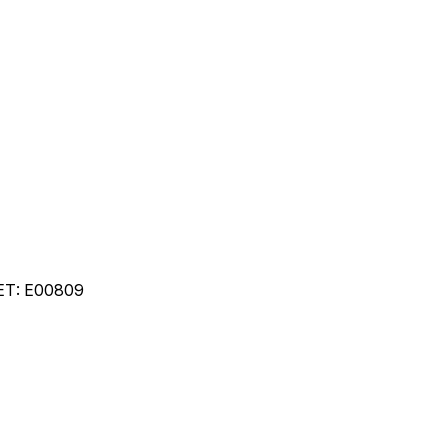
ET:
E00809