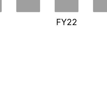
0
FY22