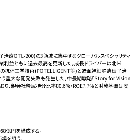
胞遺伝子治療OTL-200)の3領域に集中するグローバルスペシャリティ
・コア営業利益ともに過去最高を更新した。成長ドライバーは北米
の抗体工学技術(POTELLIGENT等)と造血幹細胞遺伝子治
な開発失敗も発生した。中長期戦略「Story for Vision
、親会社帰属持分比率80.6%・ROE7.7%と財務基盤は安
,968億円を構成する。
市場を狙う。