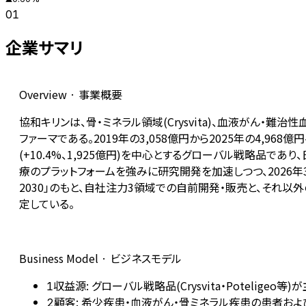
01
企業サマリ
Overview · 事業概要
協和キリンは、骨・ミネラル領域(Crysvita)、血液がん・難治性
ファーマである。2019年の3,058億円から2025年の4,9
(+10.4%、1,925億円)を中心とするグローバル戦略品で
療のプラットフォームを強みに研究開発を加速しつつ、2026年3月
2030」のもと、自社注力3領域での自前開発・販売と、それ以
定している。
Business Model · ビジネスモデル
収益源: グローバル戦略品(Crysvita・Poteligeo等
1
顧客: 希少疾患・血液がん・骨ミネラル疾患の患者お
2