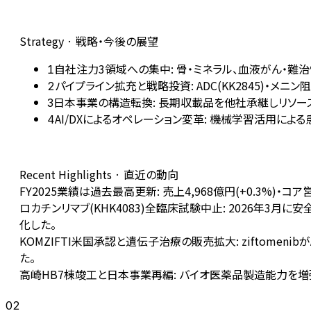
Strategy · 戦略・今後の展望
自社注力3領域への集中: 骨・ミネラル、血液がん・難治
1
パイプライン拡充と戦略投資: ADC(KK2845)・メニ
2
日本事業の構造転換: 長期収載品を他社承継しリソー
3
AI/DXによるオペレーション変革: 機械学習活用によ
4
Recent Highlights · 直近の動向
FY2025業績は過去最高更新: 売上4,968億円(+0.3%)・コ
ロカチンリマブ(KHK4083)全臨床試験中止: 2026年
化した。
KOMZIFTI米国承認と遺伝子治療の販売拡大: ziftom
た。
高崎HB7棟竣工と日本事業再編: バイオ医薬品製造能力
02