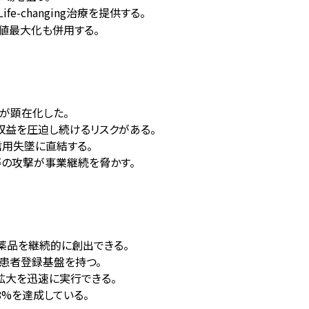
-changing治療を提供する。
価値最大化も併用する。
性が顕在化した。
が収益を圧迫し続けるリスクがある。
信用失墜に直結する。
等の攻撃が事業継続を脅かす。
医薬品を継続的に創出できる。
と患者登録基盤を持つ。
市国拡大を迅速に実行できる。
8%を達成している。