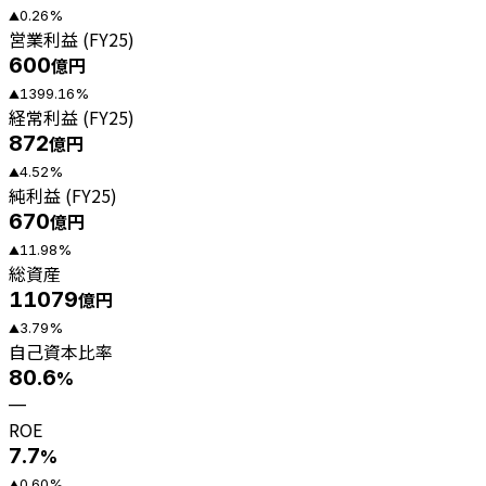
0.26
%
▲
営業利益 (FY25)
600
億円
1399.16
%
▲
経常利益 (FY25)
872
億円
4.52
%
▲
純利益 (FY25)
670
億円
11.98
%
▲
総資産
11079
億円
3.79
%
▲
自己資本比率
80.6
%
—
ROE
7.7
%
0.60
%
▲