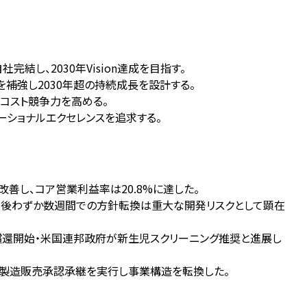
結し、2030年Vision達成を目指す。
ラインを補強し2030年超の持続成長を設計する。
コスト競争力を高める。
レーショナルエクセレンスを追求する。
益性が改善し、コア営業利益率は20.8%に達した。
権利返還後わずか数週間での方針転換は重大な開発リスクとして顕在
ペインで償還開始・米国連邦政府が新生児スクリーニング推奨と進展し
の製造販売承認承継を実行し事業構造を転換した。