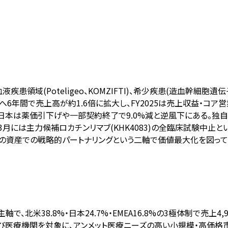
血液疾患領域(Poteligeo、KOMZIFTI)、希少疾患(造血幹細
68億円へ6年間で売上高が約1.6倍に拡大し、FY2025は売上収益
あり、日本は薬価引下げや一部契約終了で9.0%減と逆風下にある。独自
には主力候補ロカチンリマブ(KHK4083)の全臨床試験中止という重大
外の資産での戦略的パートナリングという二軸で価値最大化を図っており
)が主軸で、北米38.8%・日本24.7%・EMEA16.8%の3極体制で売上4
よび医療機関を対象に、アンメット医療ニーズの高い小規模・高価格