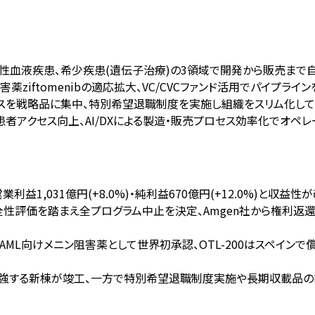
性血液疾患、希少疾患(遺伝子治療)の3領域で開発から販売まで自社完
ン阻害薬ziftomenibの適応拡大、VC/CVCファンド活用でパイプ
スを戦略品に集中、特別希望退職制度を実施し組織をスリム化して
る患者アクセス向上、AI/DXによる製造・販売プロセス効率化でオペ
ア営業利益1,031億円(+8.0%)・純利益670億円(+12.0%)と収
3月に安全性評価を踏まえ全プログラム中止を決定、Amgen社から
enibがAML向けメニン阻害薬として世界初承認、OTL-200はス
を増強する新棟が竣工、一方で特別希望退職制度実施や長期収載品