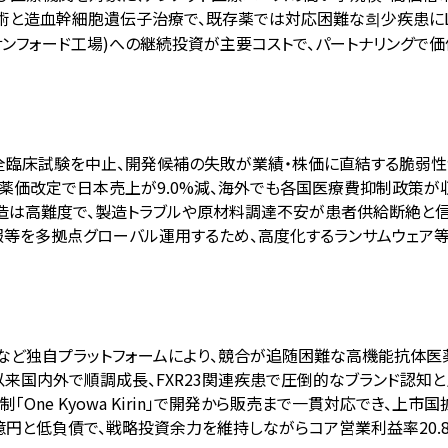
抗体技術と造血幹細胞遺伝子治療で、既存薬では対応困難な희少疾患にLife
・サンフォード工場)への継続投資が主要コストで、パートナリングで
マブ全臨床試験を中止、開発候補の失敗が業績・株価に直結する脆弱
5年の薬価改定で日本売上が9.0%減、海外でも各国医療費抑制政策
製造は高難度で、製造トラブルや原材料調達不安が患者供給断絶と
情報等を多拠点グローバル運用するため、高度化するランサムウェア
ULGENなど独自プラットフォームにより、競合が追随困難な高機能抗体
年発売以来国内外で順調成長、FXR23関連疾患で圧倒的なブランド認知
制「One Kyowa Kirin」で開発から販売まで一貫対応でき、上
45億円と低負債で、戦略投資余力を維持しながらコア営業利益率20.