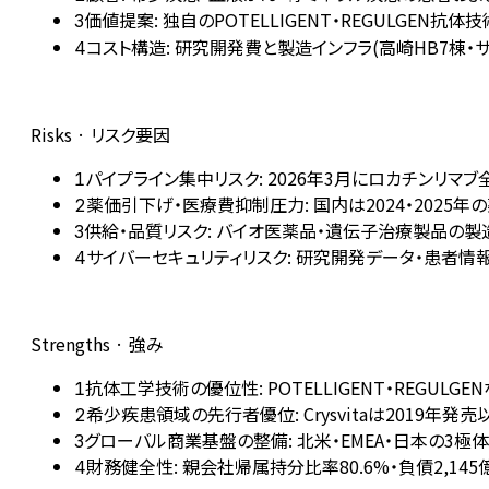
価値提案: 独自のPOTELLIGENT・REGULGEN
3
コスト構造: 研究開発費と製造インフラ(高崎HB7棟
4
Risks · リスク要因
パイプライン集中リスク: 2026年3月にロカチンリ
1
薬価引下げ・医療費抑制圧力: 国内は2024・202
2
供給・品質リスク: バイオ医薬品・遺伝子治療製品の
3
サイバーセキュリティリスク: 研究開発データ・患者
4
Strengths · 強み
抗体工学技術の優位性: POTELLIGENT・REG
1
希少疾患領域の先行者優位: Crysvitaは2019
2
グローバル商業基盤の整備: 北米・EMEA・日本の3極体
3
財務健全性: 親会社帰属持分比率80.6%・負債2,1
4