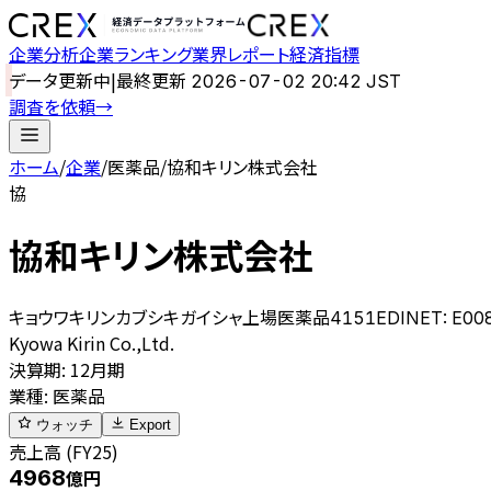
企業分析
企業ランキング
業界レポート
経済指標
データ更新中
|
最終更新
2026-07-02 20:42 JST
調査を依頼
→
ホーム
/
企業
/
医薬品
/
協和キリン株式会社
協
協和キリン株式会社
キョウワキリンカブシキガイシャ
上場
医薬品
4151
EDINET:
E00
Kyowa Kirin Co.,Ltd.
決算期
:
12月期
業種
:
医薬品
ウォッチ
Export
売上高 (FY25)
4968
億円