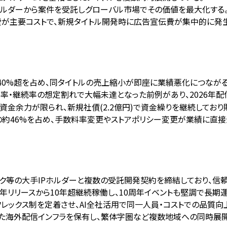
Pホルダーから案件を受託しグローバル市場でその価値を最大化する
費が主要コストで、新規タイトル開発時に広告宣伝費が集中的に発生
の40%超を占め、同タイトルの売上縮小が即座に業績悪化につなが
効率・継続率の想定割れで大幅未達となった前例があり、2026年配
億円と資金余力が限られ、新規社債(2.2億円)で資金繰りを継続してお
で売上高の約46%を占め、手数料率変更やストアポリシー変更が業績に
リーク等の大手IPホルダーと複数の受託開発契約を締結しており、
14年リリースから10年超継続稼働し、10周年イベントも堅調で長期
ス・フレックス制を定着させ、AI全社活用で同一人員・コストでの品質
Playを通じた海外配信インフラを保有し、繁体字圏など複数地域への同時