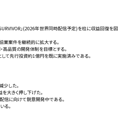
×SURVIVOR」(2026年世界同時配信予定)を柱に収益回復を図
との協業案件を継続的に拡大する。
間・高品質の開発体制を目標とする。
標として先行投資約1億円を既に実施済みである。
で減少した。
益を大きく押し下げた。
界同時配信に向けて鋭意開発中である。
いる。