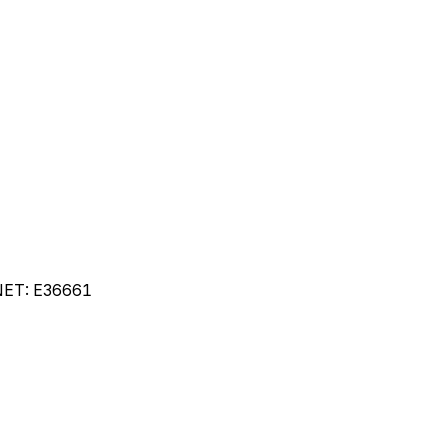
NET:
E36661