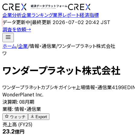
企業分析
企業ランキング
業界レポート
経済指標
データ更新中
|
最終更新
2026-07-02 20:42 JST
調査を依頼
→
ホーム
/
企業
/
情報・通信業
/
ワンダープラネット株式会社
ワ
ワンダープラネット株式会社
ワンダープラネットカブシキガイシャ
上場
情報・通信業
4199
EDI
WonderPlanet Inc.
決算期
:
08月期
業種
:
情報・通信業
ウォッチ
Export
売上高 (FY25)
23.2
億円