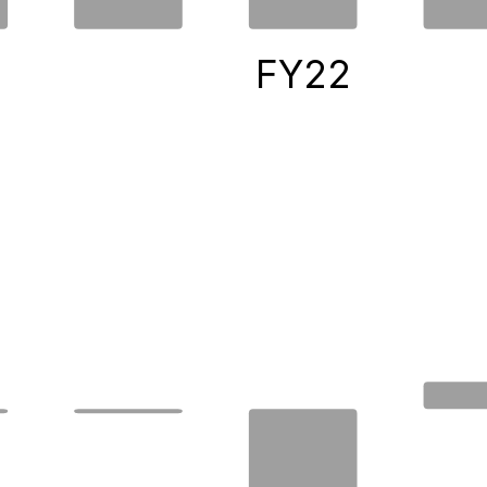
0
FY22