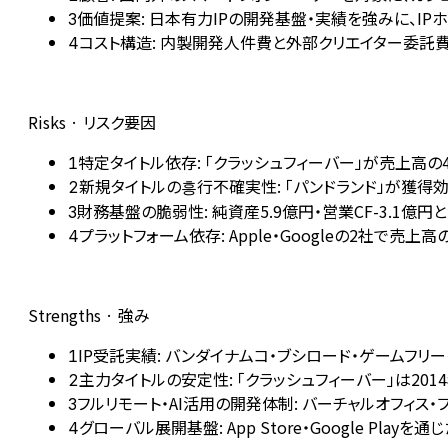
価値提案: 日本有力IPの開発基盤・実績を強みに、I
3
コスト構造: 内製開発人件費と外部クリエイター委託
4
Risks · リスク要因
特定タイトル依存: 「クラッシュフィーバー」が売上高
1
新規タイトルの흥行不確実性: 「パンドランド」が獲得
2
財務基盤の脆弱性: 純資産5.9億円・営業CF-3.1
3
プラットフォーム依存: Apple・Googleの2社
4
Strengths · 強み
IP受託実績: バンダイナムコ・ブシロード・ゲームフ
1
主力タイトルの安定性: 「クラッシュフィーバー」は20
2
フルリモート・AI活用の開発体制: バーチャルオフィ
3
グローバル展開基盤: App Store・Google 
4