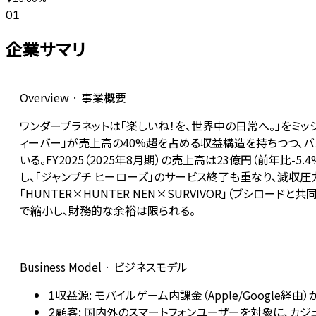
01
企業サマリ
Overview · 事業概要
ワンダープラネットは「楽しいね！を、世界中の日常へ。」をミ
ィーバー」が売上高の40%超を占める収益構造を持ちつつ、
いる。FY2025（2025年8月期）の売上高は23億円（前年
し、「ジャンプチ ヒーローズ」のサービス終了も重なり、減収圧
「HUNTER×HUNTER NEN×SURVIVOR」（ブシロ
で縮小し、財務的な余裕は限られる。
Business Model · ビジネスモデル
収益源: モバイルゲーム内課金（Apple/Google経由
1
顧客: 国内外のスマートフォンユーザーを対象に、カ
2