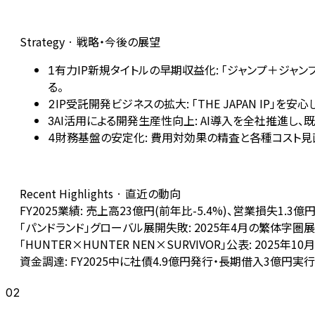
Strategy · 戦略・今後の展望
有力IP新規タイトルの早期収益化: 「ジャンプ＋ジャンブル
1
る。
IP受託開発ビジネスの拡大: 「THE JAPAN I
2
AI活用による開発生産性向上: AI導入を全社推進し
3
財務基盤の安定化: 費用対効果の精査と各種コスト見直
4
Recent Highlights · 直近の動向
FY2025業績: 売上高23億円(前年比-5.4%)、営業損失
「パンドランド」グローバル展開失敗: 2025年4月の繁体
「HUNTER×HUNTER NEN×SURVIVOR」公表: 2
資金調達: FY2025中に社債4.9億円発行・長期借入3億円実
02