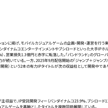
ッションに掲げ、モバイルカジュアルゲームの企画・開発・運営を行う
バンダイナムコエンターテインメントやブシロードといった大手IP
比-5.4%）、営業損失1.3億円と赤字に転落した。「パンドランド」
力が続いている。一方、2025年9月配信開始の「ジャンプ＋ジャンブ
ードと共同開発）という2本の有力IPタイトルが次の収益柱として開発中
）が主収益で、IP受託開発フィー（バンダイナムコ23.9%、ブシロード1
ジュアルゲームを基軸としたタイトルを複数同時展開している。