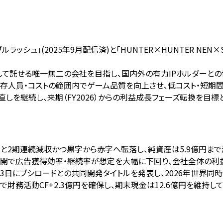
ラッシュ」(2025年9月配信済)と「HUNTER×HUNTER NEN
P」を安心して託せる唯一無二の会社を目指し、国内外の有力IPホルダー
、既存人員・コストの範囲内でゲーム品質を向上させ、低コスト・短期
しを継続し、来期（FY2026）からの利益成長フェーズ転換を目
1.3億円と2期連続減収かつ黒字から赤字へ転落し、純資産は5.9億円ま
字圏展開で広告獲得効率・継続率が想定を大幅に下回り、会社全体の利
025年10月3日にブシロードとの共同開発タイトルを発表し、2026年世
行で財務活動CF+2.3億円を確保し、期末現金は12.6億円を維持して