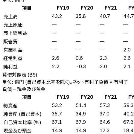
項目
FY19
FY20
FY21
F
売上高
43.2
35.8
40.7
44.7
売上原価
—
—
—
—
売上総利益
—
—
—
—
販管費
—
—
—
—
営業利益
—
—
—
2.0
経常利益
2.6
0.6
2.3
2.6
純利益
2.2
-0.3
2.0
2.1
貸借対照表 (BS)
単位: 億円 (自己資本比率を除く)。ネット有利子負債 = 有利子
負債 − 現金及び預金。
項目
FY19
FY20
FY21
F
総資産
53.2
51.4
57.3
59.3
純資産 (自己資本)
35.7
34.9
37.0
40.2
自己資本比率 (%)
67.1
67.9
64.6
67.8
現金及び預金
14.9
14.9
17.3
18.4