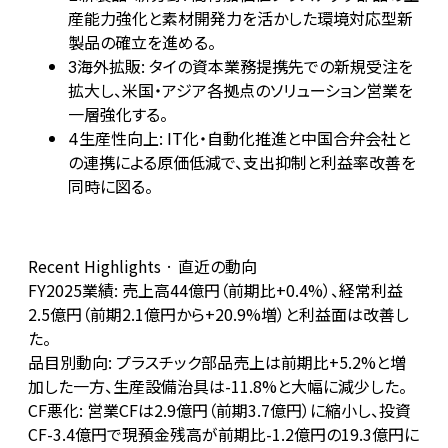
産能力強化と素材開発力を活かした環境対応型新
製品の確立を進める。
海外拡販: タイの資本業務提携先での新規受注を
3
拡大し、米国・アジア各拠点のソリューション営業を
一層強化する。
生産性向上: IT化・自動化推進と中国合弁会社と
4
の連携による原価低減で、支出抑制と利益率改善を
同時に図る。
Recent Highlights · 直近の動向
FY2025業績: 売上高44億円（前期比+0.4%）、経常利益
2.5億円（前期2.1億円から+20.9%増）と利益面は改善し
た。
品目別動向: プラスチック部品売上は前期比+5.2%と増
加した一方、生産設備治具は-11.8%と大幅に減少した。
CF悪化: 営業CFは2.9億円（前期3.7億円）に縮小し、投資
CF-3.4億円で現預金残高が前期比-1.2億円の19.3億円に