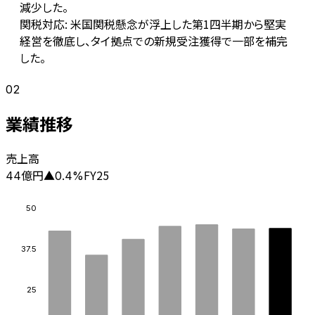
減少した。
関税対応: 米国関税懸念が浮上した第1四半期から堅実
経営を徹底し、タイ拠点での新規受注獲得で一部を補完
した。
02
業績推移
売上高
億円
FY25
44
▲
0.4
%
50
37.5
25