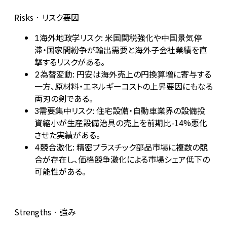
Risks · リスク要因
海外地政学リスク: 米国関税強化や中国景気停
1
滞・国家間紛争が輸出需要と海外子会社業績を直
撃するリスクがある。
為替変動: 円安は海外売上の円換算増に寄与する
2
一方、原材料・エネルギーコストの上昇要因にもなる
両刃の剣である。
需要集中リスク: 住宅設備・自動車業界の設備投
3
資縮小が生産設備治具の売上を前期比-14%悪化
させた実績がある。
競合激化: 精密プラスチック部品市場に複数の競
4
合が存在し、価格競争激化による市場シェア低下の
可能性がある。
Strengths · 強み