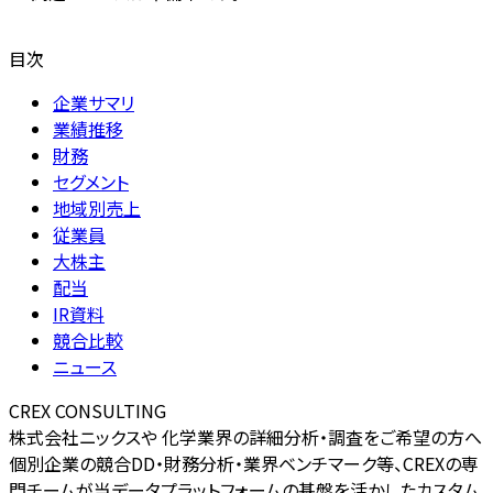
目次
企業サマリ
業績推移
財務
セグメント
地域別売上
従業員
大株主
配当
IR資料
競合比較
ニュース
CREX CONSULTING
株式会社ニックスや 化学業界の詳細分析・調査をご希望の方へ
個別企業の競合DD・財務分析・業界ベンチマーク等、CREXの専
門チームが当データプラットフォームの基盤を活かしたカスタム