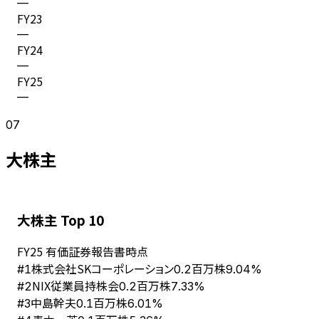
—
FY
23
—
FY
24
—
FY
25
—
07
大株主
大株主 Top 10
FY
25
有価証券報告書時点
株式会社SKコーポレーション
#
1
0.2百万株
9.04%
NIX従業員持株会
#
2
0.2百万株
7.33%
中島幹夫
#
3
0.1百万株
6.01%