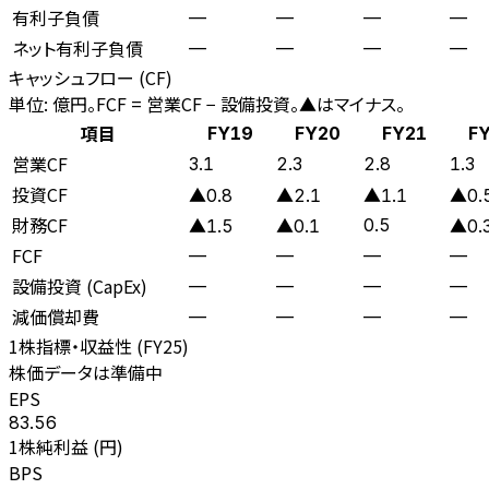
有利子負債
—
—
—
—
ネット有利子負債
—
—
—
—
キャッシュフロー (CF)
単位: 億円。FCF = 営業CF − 設備投資。▲はマイナス。
項目
FY19
FY20
FY21
F
営業CF
3.1
2.3
2.8
1.3
投資CF
▲0.8
▲2.1
▲1.1
▲0.
財務CF
0.5
▲1.5
▲0.1
▲0.
FCF
—
—
—
—
設備投資 (CapEx)
—
—
—
—
減価償却費
—
—
—
—
1株指標・収益性 (
FY25
)
株価データは準備中
EPS
83.56
1株純利益 (円)
BPS