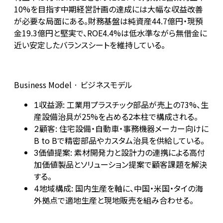
10%を目指す中期経営計画の達成には大幅な収益改善
が必要な局面にある。財務基盤は純資産44.7億円・現預
金19.3億円と堅実で、ROE4.4%は低水準ながら無借金に
近い安定したバランスシートを維持している。
Business Model · ビジネスモデル
収益源: 工業用プラスチック部品が売上の73%、生
1
産設備治具が25%を占める2本柱で構成される。
顧客: 住宅設備・自動車・事務機器メーカー向けに
2
B to Bで精密部品やカスタム治具を供給している。
価値提案: 素材開発力と設計力の連携による高付
3
加価値製品とソリューション提案で顧客課題を解決
する。
地域構成: 国内生産を軸に、中国・米国・タイの海
4
外拠点で適地生産と現地販売を組み合わせる。