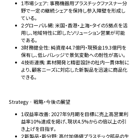
市場シェア: 事務機器用プラスチックファスナー分
1
野で一定の継続シェアを保持し参入障壁を形成し
ている。
グローバル網: 米国・香港・上海・タイの5拠点を活
2
用し、地域特性に即したソリューション営業が可能
である。
財務健全性: 純資産44.7億円・現預金19.3億円を
3
保有し、低レバレッジで景気変動への耐性が高い。
技術連携: 素材開発と精密設計の社内一貫体制に
4
より、顧客ニーズに対応した新製品を迅速に商品化
できる。
Strategy · 戦略・今後の展望
収益率改善: 2027年9月期を目標に売上高営業利
1
益率10%達成を掲げ、現状4.5%からの倍以上の引
き上げを目指す。
新製品・新分野: 高付加価値プラスチック部品の生
2