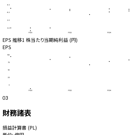
6.0
4.0
2.0
0.0
FY20
FY22
FY24
EPS 推移
1 株当たり当期純利益 (円)
EPS
100
75
50
25
0
FY20
FY22
FY24
03
財務諸表
損益計算書 (PL)
単位: 億円