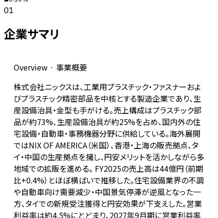
01
企業サマリ
Overview · 事業概要
株式会社ニックスは、工業用プラスチック・ファスナーおよ
びプラスチック精密部品を中核とする製造企業であり、生
産設備治具・金型も手がける。売上構成はプラスチック部
品が約73%、生産設備治具が約25%を占め、国内外の住
宅設備・自動車・事務機器分野に供給している。海外展開
ではNIX OF AMERICA（米国）、香港・上海の販売拠点、タ
イ・中国の生産拠点を擁し、円安メリットを活かしながら多
地域での拡販を進める。 FY2025の売上高は44億円（前期
比+0.4%）とほぼ横ばいで推移した。住宅設備業界の不調
や自動車向け需要減少・中国景気停滞が逆風となった一
方、タイでの新規受注獲得と円安効果が下支えした。営業
利益率は約4.5%にとどまり、2027年9月期に営業利益率