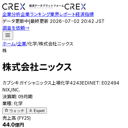
企業分析
企業ランキング
業界レポート
経済指標
データ更新中
|
最終更新
2026-07-02 20:42 JST
調査を依頼
→
ホーム
/
企業
/
化学
/
株式会社ニックス
株
株式会社ニックス
カブシキガイシャニックス
上場
化学
4243
EDINET:
E02494
NIX,INC.
決算期
:
09月期
業種
:
化学
ウォッチ
Export
売上高 (FY25)
44.0
億円