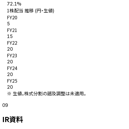
%
72.1
1株配当 推移 (円・生値)
FY
20
5
FY
21
15
FY
22
20
FY
23
20
FY
24
20
FY
25
20
※ 生値。株式分割の遡及調整は未適用。
09
IR資料