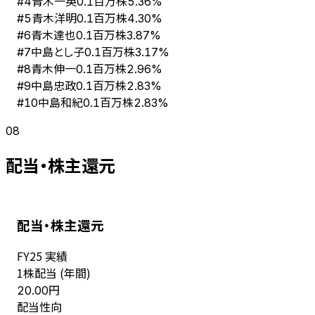
青木一英
#
4
0.1百万株
5.36%
青木洋明
#
5
0.1百万株
4.30%
青木達也
#
6
0.1百万株
3.87%
中島とし子
#
7
0.1百万株
3.17%
青木伸一
#
8
0.1百万株
2.96%
中島忠政
#
9
0.1百万株
2.83%
中島和紀
#
10
0.1百万株
2.83%
08
配当・株主還元
配当・株主還元
FY
25
実績
1株配当 (年間)
円
20.00
配当性向