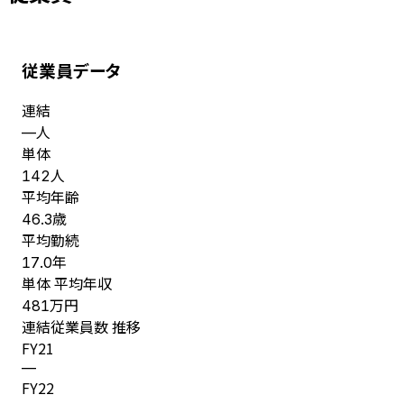
従業員データ
連結
人
—
単体
人
142
平均年齢
歳
46.3
平均勤続
年
17.0
単体 平均年収
万円
481
連結従業員数 推移
FY
21
—
FY
22