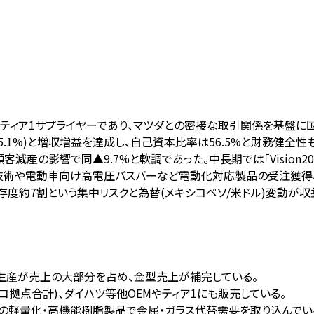
ア1サプライヤーであり、マツダとの密接な取引関係を基盤に国内外4
(同+15.1%)と増収増益を達成し、自己資本比率は56.5%と財務
客減産の影響で同▲9.7%と軟調であった。中長期では「Vision2
過加飾技術や電動車向け高電圧バスバーなど電動化対応製品の受注獲
度約7割という集中リスクと為替(メキシコペソ/米ドル)変動が収
注生産が売上の大部分を占め、金型売上が補完している。
コ拠点合計)、ダイハツ等他OEMやティア1にも販売している。
の軽量化・高機能樹脂製品で金属・ガラス代替需要を取り込んでい