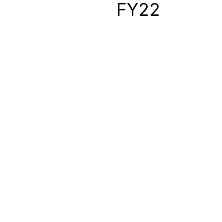
0
FY22