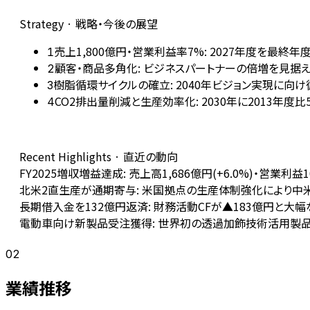
Strategy · 戦略・今後の展望
売上1,800億円・営業利益率7%: 2027年度を最
1
顧客・商品多角化: ビジネスパートナーの倍増を見据
2
樹脂循環サイクルの確立: 2040年ビジョン実現に
3
CO2排出量削減と生産効率化: 2030年に2013年
4
Recent Highlights · 直近の動向
FY2025増収増益達成: 売上高1,686億円(+6.0%)・営業利益
北米2直生産が通期寄与: 米国拠点の生産体制強化により中米北
長期借入金を132億円返済: 財務活動CFが▲183億円と大幅
電動車向け新製品受注獲得: 世界初の透過加飾技術活用製品
02
業績推移