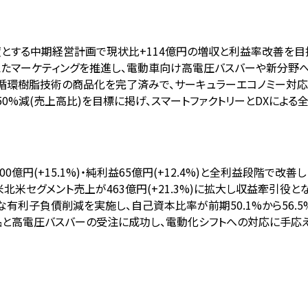
終年度とする中期経営計画で現状比+114億円の増収と利益率改善を目
えたマーケティングを推進し、電動車向け高電圧バスバーや新分野
向け循環樹脂技術の商品化を完了済みで、サーキュラーエコノミー対
度比50%減(売上高比)を目標に掲げ、スマートファクトリーとDXによ
100億円(+15.1%)・純利益65億円(+12.4%)と全利益段階で改善し
米セグメント売上が463億円(+21.3%)に拡大し収益牽引役とな
な有利子負債削減を実施し、自己資本比率が前期50.1%から56.5
と高電圧バスバーの受注に成功し、電動化シフトへの対応に手応え