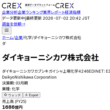
企業分析
企業ランキング
業界レポート
経済指標
データ更新中
|
最終更新
2026-07-02 20:42 JST
調査を依頼
→
ホーム
/
企業
/
化学
/
ダイキョーニシカワ株式会社
ダ
ダイキョーニシカワ株式会社
ダイキョーニシカワカブシキガイシャ
上場
化学
4246
EDINET:
E
DaikyoNishikawa Corporation
決算期
:
03月期
業種
:
化学
ウォッチ
Export
売上高 (FY25)
1686
億円