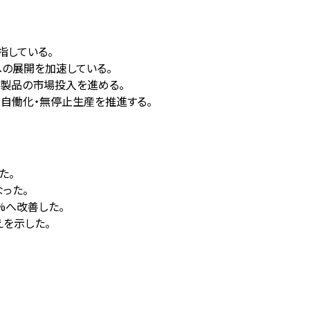
指している。
への展開を加速している。
応製品の市場投入を進める。
る全自働化・無停止生産を推進する。
た。
った。
%へ改善した。
を示した。