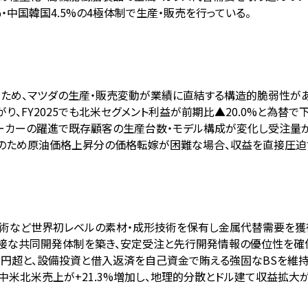
.4%・中国韓国4.5%の4極体制で生産・販売を行っている。
るため、マツダの生産・販売変動が業績に直結する構造的脆弱性があ
り、FY2025でも北米セグメント利益が前期比▲20.0%と為替で
興メーカーの躍進で既存顧客の生産台数・モデル構成が変化し受注量
来のため原油価格上昇分の価格転嫁が困難な場合、収益を直接圧迫
技術など世界初レベルの素材・成形技術を保有し金属代替需要を獲
密接な共同開発体制を築き、安定受注と先行開発情報の優位性を確
4百万円超と、設備投資と借入返済を自己資金で賄える強固なBSを維持
中米北米売上が+21.3%増加し、地理的分散とドル建て収益拡大が