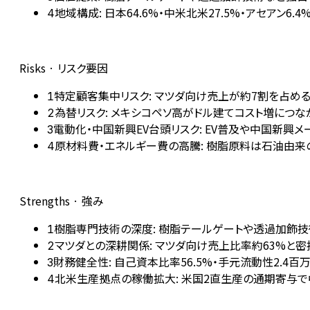
地域構成: 日本64.6%・中米北米27.5%・アセアン6
4
Risks · リスク要因
特定顧客集中リスク: マツダ向け売上が約7割を占め
1
為替リスク: メキシコペソ高がドル建てコスト増につなが
2
電動化・中国新興EV台頭リスク: EV普及や中国新
3
原材料費・エネルギー費の高騰: 樹脂原料は石油由
4
Strengths · 強み
樹脂専門技術の深度: 樹脂テールゲートや透過加飾
1
マツダとの深耕関係: マツダ向け売上比率約63%と
2
財務健全性: 自己資本比率56.5%・手元流動性2.
3
北米生産拠点の稼働拡大: 米国2直生産の通期寄与で
4