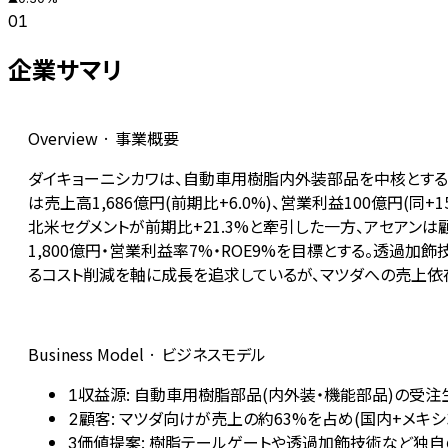
01
企業サマリ
Overview · 事業概要
ダイキョーニシカワは、自動車用樹脂内外装部品を中核とするティ
は売上高1,686億円(前期比+6.0%)、営業利益100億円
北米セグメントが前期比+21.3%と牽引した一方、アセアンは顧
1,800億円・営業利益率7%・ROE9%を目標とする。透
るコスト削減を軸に成長を追求しているが、マツダへの売上依存
Business Model · ビジネスモデル
収益源: 自動車用樹脂部品(内外装・機能部品)の受
1
顧客: マツダ向けが売上の約63%を占め(国内+メキシ
2
価値提案: 樹脂テールゲートや透過加飾技術など独自
3