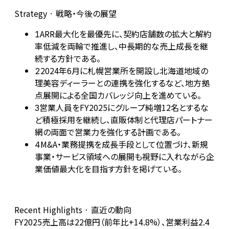
Strategy · 戦略・今後の展望
ARR最大化を最優先に、契約店舗数の拡大と解約
1
率低減を両輪で推進し、中長期的な売上成長を継
続する方針である。
2024年6月に札幌営業所を開設し北海道地域の
2
理美容ディーラーとの連携を強化するなど、地方拠
点展開による全国カバレッジ向上を進めている。
営業人員をFY2025にグループ純増12名とするな
3
ど積極採用を継続し、直販体制と代理店パートナー
網の両面で営業力を強化する計画である。
M&A・業務提携を成長手段として位置づけ、新規
4
事業・サービス領域への展開も視野に入れながら企
業価値最大化を目指す方針を掲げている。
Recent Highlights · 直近の動向
FY2025売上高は22億円（前年比+14.8%）、営業利益2.4