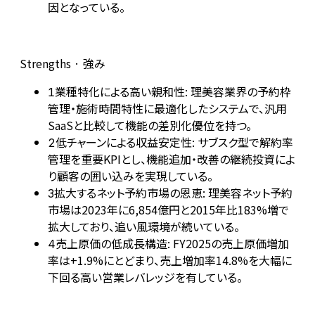
因となっている。
Strengths · 強み
業種特化による高い親和性: 理美容業界の予約枠
1
管理・施術時間特性に最適化したシステムで、汎用
SaaSと比較して機能の差別化優位を持つ。
低チャーンによる収益安定性: サブスク型で解約率
2
管理を重要KPIとし、機能追加・改善の継続投資によ
り顧客の囲い込みを実現している。
拡大するネット予約市場の恩恵: 理美容ネット予約
3
市場は2023年に6,854億円と2015年比183%増で
拡大しており、追い風環境が続いている。
売上原価の低成長構造: FY2025の売上原価増加
4
率は+1.9%にとどまり、売上増加率14.8%を大幅に
下回る高い営業レバレッジを有している。