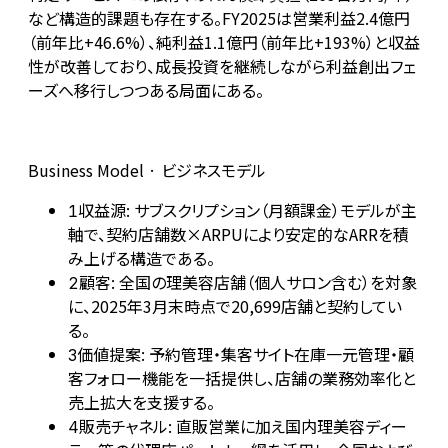
など構造的課題も存在する。FY2025は営業利益2.4億円
（前年比+46.6%）、純利益1.1億円（前年比+193%）と収益
性が改善しており、成長投資を継続しながら利益創出フェ
ーズへ移行しつつある局面にある。
Business Model · ビジネスモデル
収益源: サブスクリプション（月額課金）モデルが主
1
軸で、契約店舗数×ARPUにより安定的なARRを積
み上げる構造である。
顧客: 全国の理美容店舗（個人サロン含む）を対象
2
に、2025年3月末時点で20,699店舗と契約してい
る。
価値提案: 予約管理・集客サイト在庫一元管理・顧
3
客フォロー機能を一括提供し、店舗の業務効率化と
売上拡大を支援する。
販売チャネル: 直販営業に加え国内理美容ディー
4