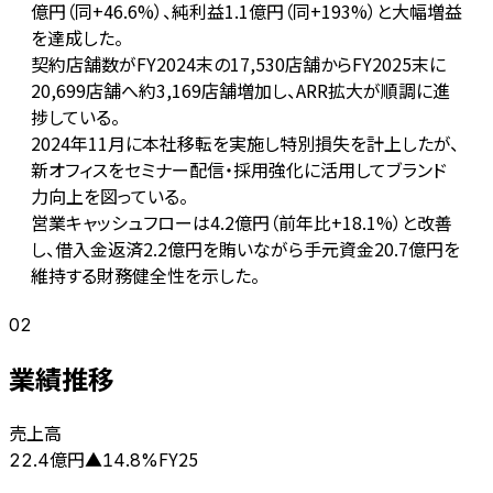
億円（同+46.6%）、純利益1.1億円（同+193%）と大幅増益
を達成した。
契約店舗数がFY2024末の17,530店舗からFY2025末に
20,699店舗へ約3,169店舗増加し、ARR拡大が順調に進
捗している。
2024年11月に本社移転を実施し特別損失を計上したが、
新オフィスをセミナー配信・採用強化に活用してブランド
力向上を図っている。
営業キャッシュフローは4.2億円（前年比+18.1%）と改善
し、借入金返済2.2億円を賄いながら手元資金20.7億円を
維持する財務健全性を示した。
02
業績推移
売上高
億円
FY25
22.4
▲
14.8
%