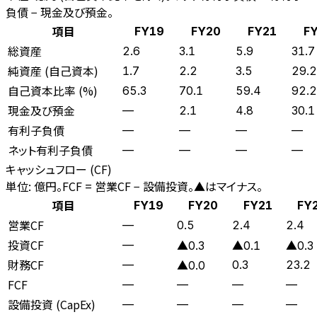
負債 − 現金及び預金。
項目
FY19
FY20
FY21
F
総資産
2.6
3.1
5.9
31.7
純資産 (自己資本)
1.7
2.2
3.5
29.2
自己資本比率 (%)
65.3
70.1
59.4
92.2
現金及び預金
—
2.1
4.8
30.1
有利子負債
—
—
—
—
ネット有利子負債
—
—
—
—
キャッシュフロー (CF)
単位: 億円。FCF = 営業CF − 設備投資。▲はマイナス。
項目
FY19
FY20
FY21
FY
営業CF
—
0.5
2.4
2.4
投資CF
—
▲0.3
▲0.1
▲0.3
財務CF
—
0.3
23.2
▲0.0
FCF
—
—
—
—
設備投資 (CapEx)
—
—
—
—