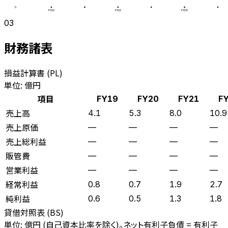
0
FY20
FY22
FY24
03
財務諸表
損益計算書 (PL)
単位: 億円
項目
FY19
FY20
FY21
F
売上高
4.1
5.3
8.0
10.9
売上原価
—
—
—
—
売上総利益
—
—
—
—
販管費
—
—
—
—
営業利益
—
—
—
—
経常利益
0.8
0.7
1.9
2.7
純利益
0.6
0.5
1.3
1.8
貸借対照表 (BS)
単位: 億円 (自己資本比率を除く)。ネット有利子負債 = 有利子