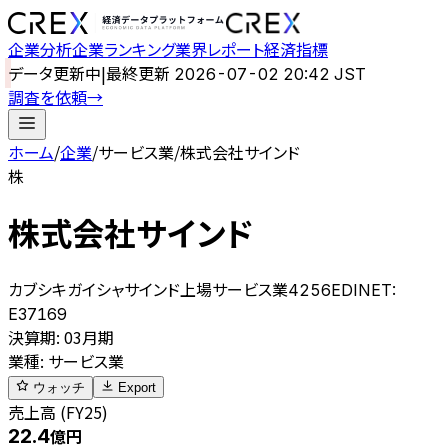
企業分析
企業ランキング
業界レポート
経済指標
データ更新中
|
最終更新
2026-07-02 20:42 JST
調査を依頼
→
ホーム
/
企業
/
サービス業
/
株式会社サインド
株
株式会社サインド
カブシキガイシャサインド
上場
サービス業
4256
EDINET:
E37169
決算期
:
03月期
業種
:
サービス業
ウォッチ
Export
売上高 (FY25)
22.4
億円