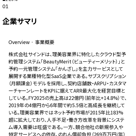
01
企業サマリ
Overview · 事業概要
株式会社サインドは、理美容業界に特化したクラウド型予
約管理システム「BeautyMerit（ビューティーメリット）」と
予約一元管理システム「かんざし」を主力サービスとして
展開する業種特化型SaaS企業である。サブスクリプション
（月額課金）モデルを採用し、契約店舗数・ARPU・カスタマ
ーチャーンレートをKPIに据えてARR最大化を経営目標と
している。FY2025の売上高は22億円（前年比+14.8%）で、
2019年の4億円から6年間で約5.5倍と高成長を継続して
いる。理美容業界ではネット予約市場が2015年比183%
超に拡大しており、人手不足・働き方改革を背景にシステ
ム導入需要は旺盛である。一方、競合他社の新規参入や
特定サービスへの依存、のれん償却負担（269百万円/年）