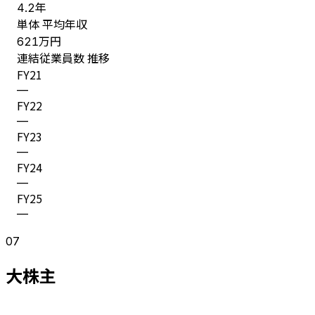
年
4.2
単体 平均年収
万円
621
連結従業員数 推移
FY
21
—
FY
22
—
FY
23
—
FY
24
—
FY
25
—
07
大株主