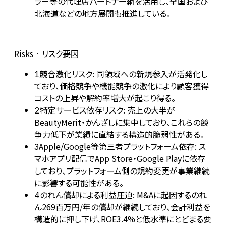
ラー等の代理店パートナー網を活用し、全国および
北海道などの地方展開も推進している。
Risks · リスク要因
競合激化リスク: 同領域への新規参入が活発化し
1
ており、価格競争や機能競争の激化により顧客獲得
コストの上昇や解約率増大が起こり得る。
特定サービス依存リスク: 売上の大半が
2
BeautyMerit・かんざしに集中しており、これらの競
争力低下が業績に直結する構造的脆弱性がある。
Apple/Google等第三者プラットフォーム依存: ス
3
マホアプリ配信でApp Store・Google Playに依存
しており、プラットフォーム側の規約変更が事業継続
に影響する可能性がある。
のれん償却による利益圧迫: M&Aに起因するのれ
4
ん269百万円/年の償却が継続しており、会計利益を
構造的に押し下げ、ROE3.4%と低水準にとどまる要