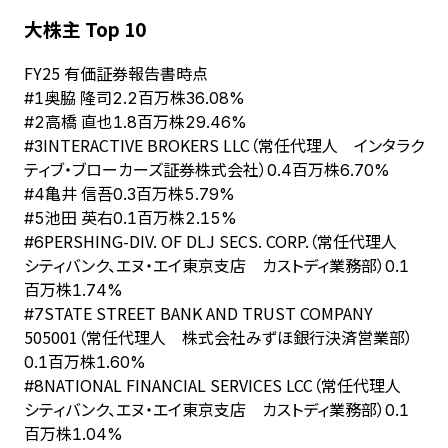
大株主 Top 10
FY
25
有価証券報告書時点
奥脇 隆司
#
1
2.2百万株
36.08%
高橋 直也
#
2
1.8百万株
29.46%
INTERACTIVE BROKERS LLC（常任代理人 インタラク
#
3
ティブ・ブローカーズ証券株式会社）
0.4百万株
6.70%
亀井 信吾
#
4
0.3百万株
5.79%
池田 英右
#
5
0.1百万株
2.15%
PERSHING-DIV. OF DLJ SECS. CORP.（常任代理人
#
6
シティバンク、エヌ・エイ東京支店 カストディ業務部）
0.1
百万株
1.74%
STATE STREET BANK AND TRUST COMPANY
#
7
505001（常任代理人 株式会社みずほ銀行決済営業部）
0.1百万株
1.60%
NATIONAL FINANCIAL SERVICES LCC（常任代理人
#
8
シティバンク、エヌ・エイ東京支店 カストディ業務部）
0.1
百万株
1.04%