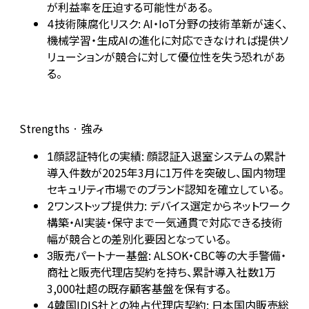
が利益率を圧迫する可能性がある。
技術陳腐化リスク: AI・IoT分野の技術革新が速く、
4
機械学習・生成AIの進化に対応できなければ提供ソ
リューションが競合に対して優位性を失う恐れがあ
る。
Strengths · 強み
顔認証特化の実績: 顔認証入退室システムの累計
1
導入件数が2025年3月に1万件を突破し、国内物理
セキュリティ市場でのブランド認知を確立している。
ワンストップ提供力: デバイス選定からネットワーク
2
構築・AI実装・保守まで一気通貫で対応できる技術
幅が競合との差別化要因となっている。
販売パートナー基盤: ALSOK・CBC等の大手警備・
3
商社と販売代理店契約を持ち、累計導入社数1万
3,000社超の既存顧客基盤を保有する。
韓国IDIS社との独占代理店契約: 日本国内販売総
4