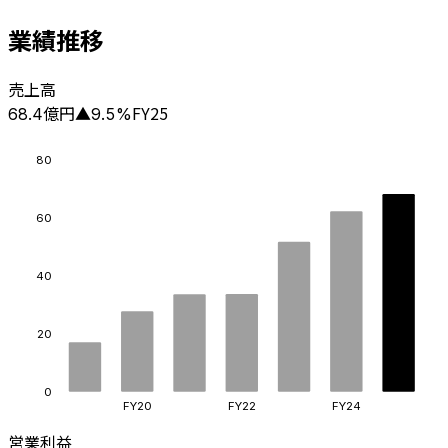
業績推移
売上高
億円
FY25
68.4
▲
9.5
%
80
60
40
20
0
FY20
FY22
FY24
営業利益