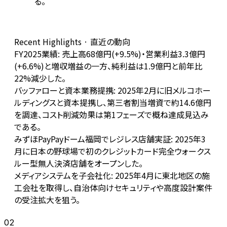
る。
Recent Highlights · 直近の動向
FY2025業績: 売上高68億円(+9.5%)・営業利益3.3億円
(+6.6%)と増収増益の一方、純利益は1.9億円と前年比
22%減少した。
バッファローと資本業務提携: 2025年2月に旧メルコホー
ルディングスと資本提携し、第三者割当増資で約14.6億円
を調達、コスト削減効果は第1フェーズで概ね達成見込み
である。
みずほPayPayドーム福岡でレジレス店舗実証: 2025年3
月に日本の野球場で初のクレジットカード完全ウォークス
ルー型無人決済店舗をオープンした。
メディアシステムを子会社化: 2025年4月に東北地区の施
工会社を取得し、自治体向けセキュリティや高度設計案件
の受注拡大を狙う。
02