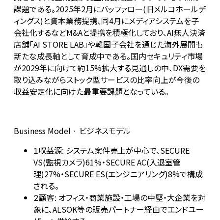
課題である。2025年2月にバッファロー(旧メルコホールデ
ィングス)と資本業務提携、同4月にメディアシステムを子
会社化するなどM&Aと提携を積極化しており、AI無人決済
店舗「AI STORE LAB」や韓国子会社を通じた海外展開も
新たな成長軸として育成中である。国内セキュリティ市場
が2029年に向けて約15%拡大する見通しの中、DX需要を
取り込みながらストック型サービスの比率向上が今後の
収益安定化に向けた最重要課題となっている。
Business Model · ビジネスモデル
収益源: システム案件売上が中心で、SECURE
1
VS(監視カメラ)61%・SECURE AC(入退室管
理)27%・SECURE ES(エンジニアリング)8%で構成
される。
顧客: オフィス・商業施設・工場の中堅・大企業を対
2
象に、ALSOK等の販売パートナー経由でエンドユー