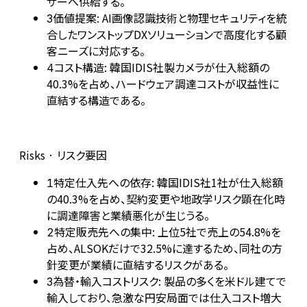
ザーへ供給する。
価値提案: AI画像認識技術と物理セキュリティを統
3
合したワンストップDXソリューションで高度化する顧
客ニーズに対応する。
コスト構造: 韓国IDIS社製カメラが仕入総額の
4
40.3%を占め、ハードウェア調達コストが収益性に
直結する構造である。
Risks · リスク要因
特定仕入先への依存: 韓国IDIS社1社が仕入総額
1
の40.3%を占め、契約変更や地政学リスク顕在化時
に調達障害と業績悪化が生じうる。
特定販売先への集中: 上位5社で売上の54.8%を
2
占め、ALSOKだけで32.5%に達するため、同社の方
針変更が業績に直結するリスクがある。
為替・輸入コストリスク: 製品の多くを米ドル建てで
3
輸入しており、急激な円安局面では仕入コスト増大