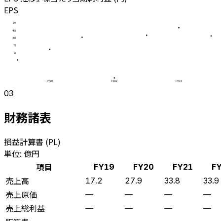
EPS
60
45
30
15
0
FY20
FY22
FY24
03
財務諸表
損益計算書 (PL)
単位: 億円
項目
FY19
FY20
FY21
F
売上高
17.2
27.9
33.8
33.9
売上原価
—
—
—
—
売上総利益
—
—
—
—