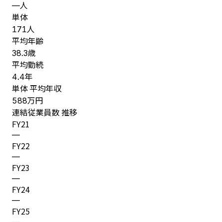
人
—
単体
人
171
平均年齢
歳
38.3
平均勤続
年
4.4
単体 平均年収
万円
588
連結従業員数 推移
FY
21
—
FY
22
—
FY
23
—
FY
24
—
FY
25
—