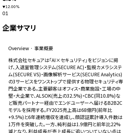
12.00
%
▼
01
企業サマリ
Overview · 事業概要
株式会社セキュアは「AI×セキュリティ」をビジョンに掲
げ、入退室管理システム(SECURE AC)・監視カメラシステ
ム(SECURE VS)・画像解析サービス(SECURE Analytics)
の3サービスをワンストップで提供する物理セキュリティ専
門企業である。主要顧客はオフィス・商業施設・工場の中
堅・大企業で、ALSOK(売上の32.5%)・CBC(同10.8%)な
ど販売パートナー経由でエンドユーザーへ届けるB2B2C
モデルを採用する。FY2025売上高は68億円(前年比
+9.5%)と6年連続増収を達成し、顔認証累計導入件数は
1万件を突破した。一方、純利益は1.9億円と前年比22%
減となり、利益成長が売上成長に追いついていない点は