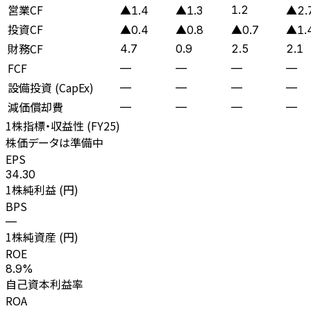
営業CF
1.2
▲1.4
▲1.3
▲2.
投資CF
▲0.4
▲0.8
▲0.7
▲1.
財務CF
4.7
0.9
2.5
2.1
FCF
—
—
—
—
設備投資 (CapEx)
—
—
—
—
減価償却費
—
—
—
—
1株指標・収益性 (
FY25
)
株価データは準備中
EPS
34.30
1株純利益 (円)
BPS
—
1株純資産 (円)
ROE
8.9%
自己資本利益率
ROA