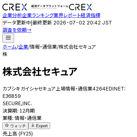
企業分析
企業ランキング
業界レポート
経済指標
データ更新中
|
最終更新
2026-07-02 20:42 JST
調査を依頼
→
ホーム
/
企業
/
情報・通信業
/
株式会社セキュア
株
株式会社セキュア
カブシキガイシャセキュア
上場
情報・通信業
4264
EDINET:
E36859
SECURE,INC.
決算期
:
12月期
業種
:
情報・通信業
ウォッチ
Export
売上高 (FY25)