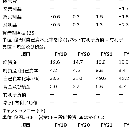
販管費
—
—
—
—
営業利益
—
—
—
-1.7
経常利益
-0.6
0.3
1.5
-1.8
純利益
-0.5
0.3
1.3
-2.3
貸借対照表 (BS)
単位: 億円 (自己資本比率を除く)。ネット有利子負債 = 有利子
負債 − 現金及び預金。
項目
FY19
FY20
FY21
F
総資産
12.6
14.7
19.8
19.9
純資産 (自己資本)
4.2
4.5
9.8
8.4
自己資本比率 (%)
33.5
31.0
49.6
42.
現金及び預金
5.0
3.7
6.8
4.7
有利子負債
—
—
—
—
ネット有利子負債
—
—
—
—
キャッシュフロー (CF)
単位: 億円。FCF = 営業CF − 設備投資。▲はマイナス。
項目
FY19
FY20
FY21
F