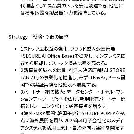
代理店として高品質カメラを安定調達でき、他社に
は模倣困難な製品競争力を維持している。
Strategy · 戦略・今後の展望
ストック型収益の強化: クラウド型入退室管理
1
「SECURE AI Office Base」を拡充し、オンプレミス依
存から脱却してストック収益比率を高める。
新事業領域への展開: AI無人決済店舗「AI STORE
2
LAB 2.0」の事業化を推進し、みずほPayPayドーム福
岡での実証実験を他施設へ展開する。
パートナー網の拡大: データセンター・ホテル・マン
3
ション等へターゲットを広げ、新規販売パートナー開
拓とトレーニング強化で顧客接点を増やす。
海外・M&A展開: 韓国子会社SECURE KOREAを拠
4
点に海外展開を図り、2025年4月子会社化のメディ
アシステムを活用し東北・自治体向け案件を開拓す