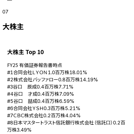
07
大株主
大株主 Top 10
FY
25
有価証券報告書時点
合同会社ＬＹＯＮ
#
1
1.0百万株
18.01%
株式会社バッファロー
#
2
0.8百万株
14.19%
谷口 辰成
#
3
0.4百万株
7.71%
谷口 才成
#
4
0.4百万株
7.09%
谷口 喆成
#
5
0.4百万株
6.59%
合同会社ＹＳＨ
#
6
0.3百万株
5.21%
ＣＢＣ株式会社
#
7
0.2百万株
4.04%
日本マスタートラスト信託銀行株式会社（信託口）
#
8
0.2百
万株
3.49%