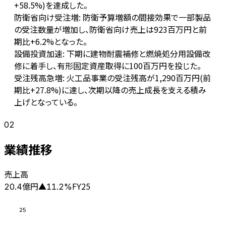
+58.5%)を達成した。
防衛省向け受注増: 防衛予算増額の間接効果で一部製品
の受注数量が増加し、防衛省向け売上は923百万円と前
期比+6.2%となった。
設備投資加速: 下期に建物耐震補修と燃焼処分用設備改
修に着手し、有形固定資産取得に100百万円を投じた。
受注残高急増: 火工品事業の受注残高が1,290百万円(前
期比+27.8%)に達し、次期以降の売上成長を支える積み
上げとなっている。
02
業績推移
売上高
億円
FY25
20.4
▲
11.2
%
25