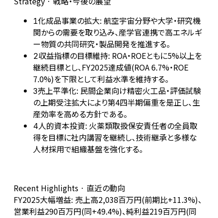
Strategy · 戦略・今後の展望
化成品事業の拡大: 航空宇宙分野や大学・研究機
1
関からの需要を取り込み、産学官連携で高エネルギ
ー物質の共同研究・製品開発を推進する。
収益指標の目標維持: ROA・ROEともに5%以上を
2
継続目標とし、FY2025達成値(ROA 6.7%・ROE
7.0%)を下限として利益水準を維持する。
売上平準化: 民間企業向け精密火工品・評価試験
3
の上期受注拡大により第4四半期偏重を是正し、生
産効率を高める方針である。
人的資本投資: 火薬類取扱保安責任者の全員取
4
得を目標に社内講習を継続し、技術継承と多様な
人材採用で組織基盤を強化する。
Recent Highlights · 直近の動向
FY2025大幅増益: 売上高2,038百万円(前期比+11.3%)、
営業利益290百万円(同+49.4%)、純利益219百万円(同