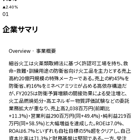
2.40
%
▲
01
企業サマリ
Overview · 事業概要
細谷火工は火薬類取締法に基づく許認可工場を持ち、救
命・救難・訓練用途の防衛省向け火工品を主力とする売上
高約20億円規模の特殊メーカーである。売上の約45%を
防衛省、約16%をミネベアミツミが占める高依存構造だ
が、FY2025は防衛予算増額の間接効果による受注増と、
火工品燃焼処分・高エネルギー物質評価試験などの委託
業務拡大が重なり、売上高2,038百万円(前期比
+11.3%)・営業利益290百万円(同+49.4%)・純利益219百
万円(同+58.5%)と大幅増益を達成した。ROEは7.0%、
ROAは6.7%といずれも自社目標の5%超をクリアし、自己
資本比率は71.3%と財務基盤は堅固である。一方、受注