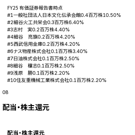
FY
25
有価証券報告書時点
一般社団法人日本文化伝承会館
#
1
0.4百万株
10.50%
細谷火工共栄会
#
2
0.3百万株
6.40%
志村 実
#
3
0.2百万株
4.40%
細谷 亮旗
#
4
0.2百万株
4.20%
西武信用金庫
#
5
0.2百万株
4.20%
ナス物産株式会社
#
6
0.1百万株
3.40%
日油株式会社
#
7
0.1百万株
2.50%
細谷 穰志
#
8
0.1百万株
2.50%
浅原 勝
#
9
0.1百万株
2.20%
住友重機械工業株式会社
#
10
0.1百万株
2.20%
08
配当・株主還元
配当・株主還元