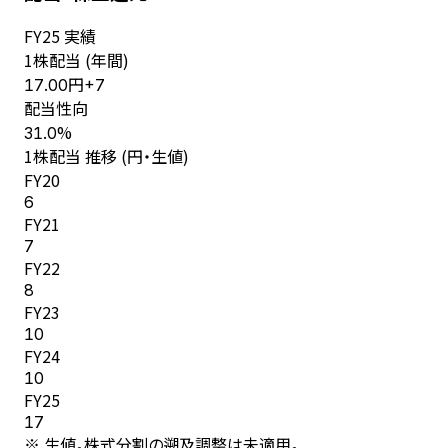
FY
25
実績
1株配当 (年間)
円
17.00
+
7
配当性向
%
31.0
1株配当 推移 (円・生値)
FY
20
6
FY
21
7
FY
22
8
FY
23
10
FY
24
10
FY
25
17
※ 生値。株式分割の遡及調整は未適用。