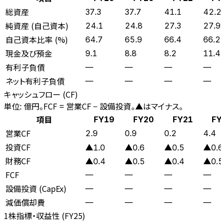
総資産
37.3
37.7
41.1
42.
純資産 (自己資本)
24.1
24.8
27.3
27.9
自己資本比率 (%)
64.7
65.9
66.4
66.2
現金及び預金
9.1
8.8
8.2
11.4
有利子負債
—
—
—
—
ネット有利子負債
—
—
—
—
キャッシュフロー (CF)
単位: 億円。FCF = 営業CF − 設備投資。▲はマイナス。
項目
FY19
FY20
FY21
F
営業CF
2.9
0.9
0.2
4.4
投資CF
▲1.0
▲0.6
▲0.5
▲0.
財務CF
▲0.4
▲0.5
▲0.4
▲0.
FCF
—
—
—
—
設備投資 (CapEx)
—
—
—
—
減価償却費
—
—
—
—
1株指標・収益性 (
FY25
)