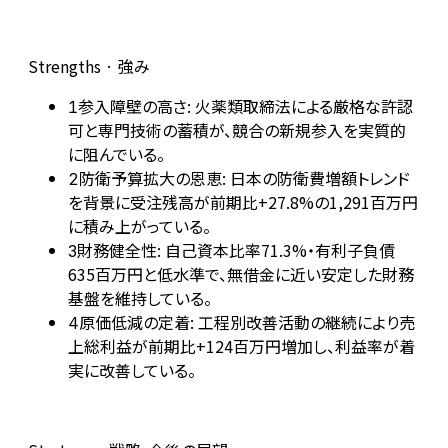
Strengths · 強み
参入障壁の高さ: 火薬類取締法による厳格な許認
1
可と専門技術の蓄積が、競合の新規参入を実質的
に阻んでいる。
防衛予算拡大の恩恵: 日本の防衛費増額トレンド
2
を背景に受注残高が前期比+27.8%の1,291百万円
に積み上がっている。
財務健全性: 自己資本比率71.3%・有利子負債
3
635百万円と低水準で、無借金に近い安定した財務
基盤を維持している。
原価低減の定着: 工程別改善活動の継続により売
4
上総利益が前期比+124百万円増加し、利益率が着
実に改善している。