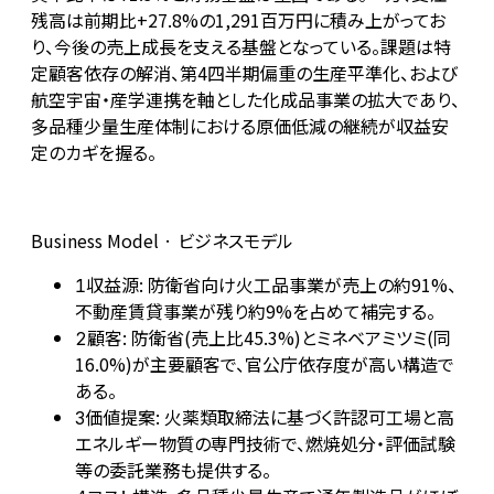
残高は前期比+27.8%の1,291百万円に積み上がってお
り、今後の売上成長を支える基盤となっている。課題は特
定顧客依存の解消、第4四半期偏重の生産平準化、および
航空宇宙・産学連携を軸とした化成品事業の拡大であり、
多品種少量生産体制における原価低減の継続が収益安
定のカギを握る。
Business Model · ビジネスモデル
収益源: 防衛省向け火工品事業が売上の約91%、
1
不動産賃貸事業が残り約9%を占めて補完する。
顧客: 防衛省(売上比45.3%)とミネベアミツミ(同
2
16.0%)が主要顧客で、官公庁依存度が高い構造で
ある。
価値提案: 火薬類取締法に基づく許認可工場と高
3
エネルギー物質の専門技術で、燃焼処分・評価試験
等の委託業務も提供する。