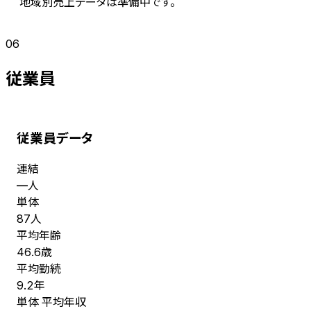
地域別売上データは準備中です。
06
従業員
従業員データ
連結
人
—
単体
人
87
平均年齢
歳
46.6
平均勤続
年
9.2
単体 平均年収