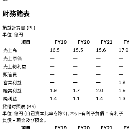
財務諸表
損益計算書 (PL)
単位: 億円
項目
FY19
FY20
FY21
F
売上高
16.5
15.5
15.6
17.9
売上原価
—
—
—
—
売上総利益
—
—
—
—
販管費
—
—
—
—
営業利益
—
—
—
1.8
経常利益
1.9
1.7
2.0
1.9
純利益
1.4
1.1
1.4
1.3
貸借対照表 (BS)
単位: 億円 (自己資本比率を除く)。ネット有利子負債 = 有利子
負債 − 現金及び預金。
項目
FY19
FY20
FY21
F