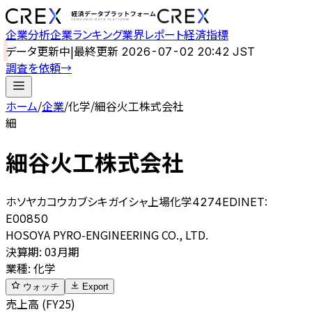
企業分析
企業ランキング
業界レポート
経済指標
データ更新中
|
最終更新
2026-07-02 20:42 JST
調査を依頼
→
ホーム
/
企業
/
化学
/
細谷火工株式会社
細
細谷火工株式会社
ホソヤカコウカブシキガイシャ
上場
化学
4274
EDINET:
E00850
HOSOYA PYRO-ENGINEERING CO., LTD.
決算期
:
03月期
業種
:
化学
ウォッチ
Export
売上高 (FY25)