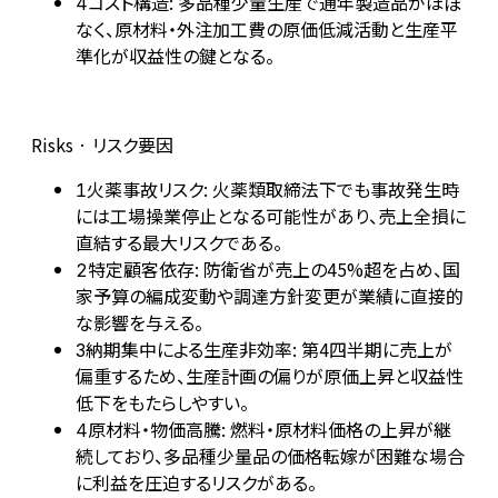
コスト構造: 多品種少量生産で通年製造品がほぼ
4
なく、原材料・外注加工費の原価低減活動と生産平
準化が収益性の鍵となる。
Risks · リスク要因
火薬事故リスク: 火薬類取締法下でも事故発生時
1
には工場操業停止となる可能性があり、売上全損に
直結する最大リスクである。
特定顧客依存: 防衛省が売上の45%超を占め、国
2
家予算の編成変動や調達方針変更が業績に直接的
な影響を与える。
納期集中による生産非効率: 第4四半期に売上が
3
偏重するため、生産計画の偏りが原価上昇と収益性
低下をもたらしやすい。
原材料・物価高騰: 燃料・原材料価格の上昇が継
4
続しており、多品種少量品の価格転嫁が困難な場合
に利益を圧迫するリスクがある。