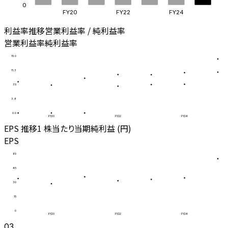
0
FY20
FY22
FY24
利益率推移
営業利益率 / 純利益率
営業利益率
純利益率
15.0
11.3
7.5
3.8
0.0
FY20
FY22
FY24
EPS 推移
1 株当たり当期純利益 (円)
EPS
60
45
30
15
0
FY20
FY22
FY24
03