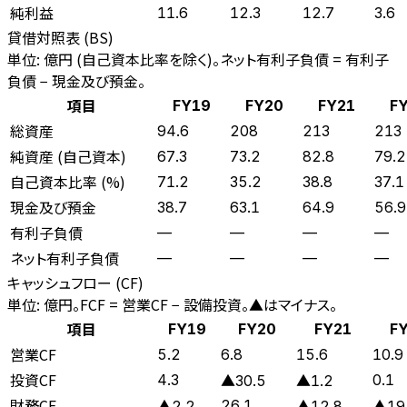
純利益
11.6
12.3
12.7
3.6
貸借対照表 (BS)
単位: 億円 (自己資本比率を除く)。ネット有利子負債 = 有利子
負債 − 現金及び預金。
項目
FY19
FY20
FY21
F
総資産
94.6
208
213
213
純資産 (自己資本)
67.3
73.2
82.8
79.2
自己資本比率 (%)
71.2
35.2
38.8
37.1
現金及び預金
38.7
63.1
64.9
56.9
有利子負債
—
—
—
—
ネット有利子負債
—
—
—
—
キャッシュフロー (CF)
単位: 億円。FCF = 営業CF − 設備投資。▲はマイナス。
項目
FY19
FY20
FY21
F
営業CF
5.2
6.8
15.6
10.9
投資CF
4.3
0.1
▲30.5
▲1.2
財務CF
26.1
▲2.2
▲12.8
▲19