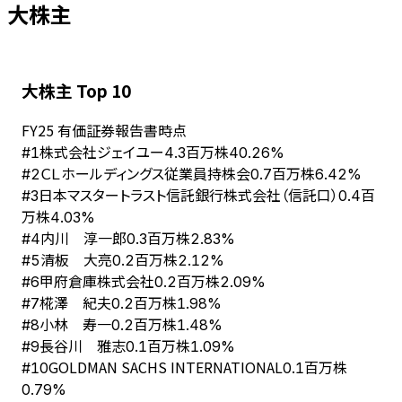
大株主
大株主 Top 10
FY
25
有価証券報告書時点
株式会社ジェイユー
#
1
4.3百万株
40.26%
ＣＬホールディングス従業員持株会
#
2
0.7百万株
6.42%
日本マスタートラスト信託銀行株式会社（信託口）
#
3
0.4百
万株
4.03%
内川 淳一郎
#
4
0.3百万株
2.83%
清板 大亮
#
5
0.2百万株
2.12%
甲府倉庫株式会社
#
6
0.2百万株
2.09%
椛澤 紀夫
#
7
0.2百万株
1.98%
小林 寿一
#
8
0.2百万株
1.48%
長谷川 雅志
#
9
0.1百万株
1.09%
GOLDMAN SACHS INTERNATIONAL
#
10
0.1百万株
0.79%