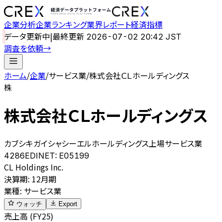
企業分析
企業ランキング
業界レポート
経済指標
データ更新中
|
最終更新
2026-07-02 20:42 JST
調査を依頼
→
ホーム
/
企業
/
サービス業
/
株式会社ＣＬホールディングス
株
株式会社ＣＬホールディングス
カブシキガイシャシーエルホールディングス
上場
サービス業
4286
EDINET:
E05199
CL Holdings Inc.
決算期
:
12月期
業種
:
サービス業
ウォッチ
Export
売上高 (FY25)