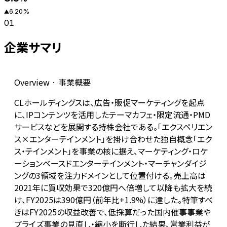
6.20
%
▲
01
企業サマリ
Overview · 事業概要
CLホールディングスは、広告・販促マーケティングを起点
に、IPコンテンツを活用したテーマカフェ・限定流通・PMD
サービスなどを展開する持株会社である。「エクスペリエン
ス×エンターテインメント」を掛け合わせた独自概念「エク
ス・テインメント」を事業の核に据え、マーケティング・ロケ
ーションベースドエンターテインメント・マーチャンダイジ
ングの3領域を注力ドメインとして位置付ける。売上高は
2021年に買収効果で320億円へ倍増して以降も拡大を続
け、FY2025は390億円（前年比+1.9%）に達した。特筆すべ
きはFY2025の収益改善で、低採算だった国内催事事業や
プライズ事業の見直し・縮小を断行した結果、営業利益が