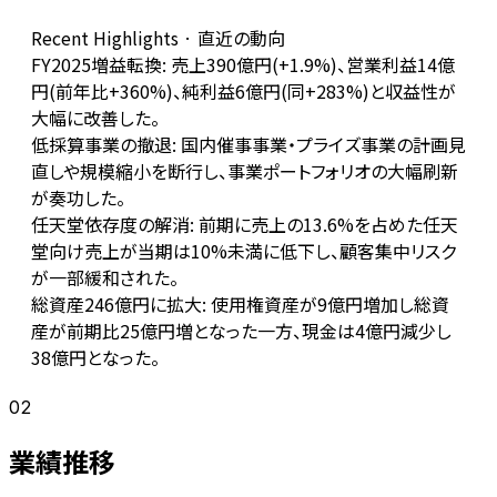
Recent Highlights · 直近の動向
FY2025増益転換: 売上390億円(+1.9%)、営業利益14億
円(前年比+360%)、純利益6億円(同+283%)と収益性が
大幅に改善した。
低採算事業の撤退: 国内催事事業・プライズ事業の計画見
直しや規模縮小を断行し、事業ポートフォリオの大幅刷新
が奏功した。
任天堂依存度の解消: 前期に売上の13.6%を占めた任天
堂向け売上が当期は10%未満に低下し、顧客集中リスク
が一部緩和された。
総資産246億円に拡大: 使用権資産が9億円増加し総資
産が前期比25億円増となった一方、現金は4億円減少し
38億円となった。
02
業績推移