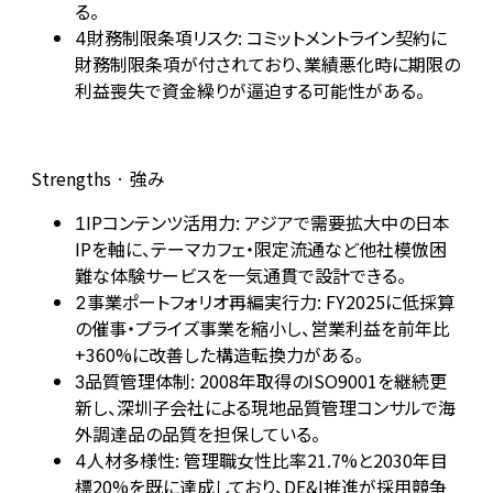
る。
財務制限条項リスク: コミットメントライン契約に
4
財務制限条項が付されており、業績悪化時に期限の
利益喪失で資金繰りが逼迫する可能性がある。
Strengths · 強み
IPコンテンツ活用力: アジアで需要拡大中の日本
1
IPを軸に、テーマカフェ・限定流通など他社模倣困
難な体験サービスを一気通貫で設計できる。
事業ポートフォリオ再編実行力: FY2025に低採算
2
の催事・プライズ事業を縮小し、営業利益を前年比
+360%に改善した構造転換力がある。
品質管理体制: 2008年取得のISO9001を継続更
3
新し、深圳子会社による現地品質管理コンサルで海
外調達品の品質を担保している。
人材多様性: 管理職女性比率21.7%と2030年目
4
標20%を既に達成しており、DE&I推進が採用競争