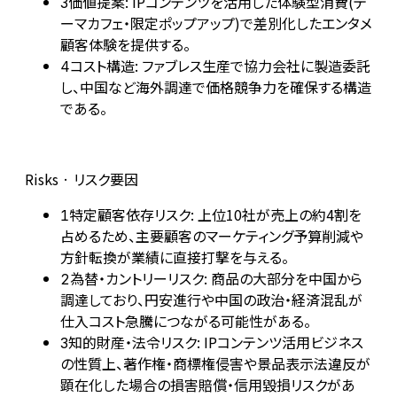
価値提案: IPコンテンツを活用した体験型消費(テ
3
ーマカフェ・限定ポップアップ)で差別化したエンタメ
顧客体験を提供する。
コスト構造: ファブレス生産で協力会社に製造委託
4
し、中国など海外調達で価格競争力を確保する構造
である。
Risks · リスク要因
特定顧客依存リスク: 上位10社が売上の約4割を
1
占めるため、主要顧客のマーケティング予算削減や
方針転換が業績に直接打撃を与える。
為替・カントリーリスク: 商品の大部分を中国から
2
調達しており、円安進行や中国の政治・経済混乱が
仕入コスト急騰につながる可能性がある。
知的財産・法令リスク: IPコンテンツ活用ビジネス
3
の性質上、著作権・商標権侵害や景品表示法違反が
顕在化した場合の損害賠償・信用毀損リスクがあ