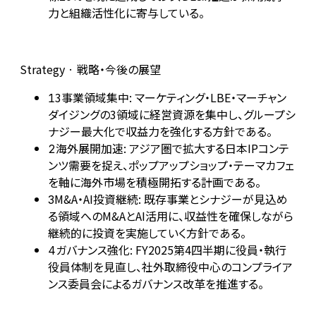
力と組織活性化に寄与している。
Strategy · 戦略・今後の展望
3事業領域集中: マーケティング・LBE・マーチャン
1
ダイジングの3領域に経営資源を集中し、グループシ
ナジー最大化で収益力を強化する方針である。
海外展開加速: アジア圏で拡大する日本IPコンテ
2
ンツ需要を捉え、ポップアップショップ・テーマカフェ
を軸に海外市場を積極開拓する計画である。
M&A・AI投資継続: 既存事業とシナジーが見込め
3
る領域へのM&AとAI活用に、収益性を確保しながら
継続的に投資を実施していく方針である。
ガバナンス強化: FY2025第4四半期に役員・執行
4
役員体制を見直し、社外取締役中心のコンプライア
ンス委員会によるガバナンス改革を推進する。