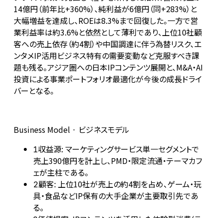
14億円（前年比+360%）、純利益が6億円（同+283%）と
大幅増益を達成し、ROEは8.3%まで回復した。一方で営
業利益率は約3.6%と依然として薄利であり、上位10社顧
客への売上依存（約4割）や中国調達に伴う為替リスク、エ
ンタメIP活用ビジネス特有の需要変動など克服すべき課
題も残る。アジア圏への日本IPコンテンツ展開と、M&A・AI
投資による事業ポートフォリオ最適化が今後の成長ドライ
バーとなる。
Business Model · ビジネスモデル
収益源: マーケティングサービス単一セグメントで
1
売上390億円を計上し、PMD・限定流通・テーマカフ
ェが主柱である。
顧客: 上位10社が売上の約4割を占め、ゲーム・玩
2
具・食品などIP保有の大手企業が主要取引先であ
る。