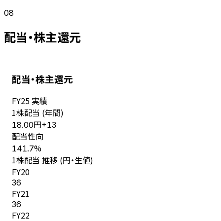
08
配当・株主還元
配当・株主還元
FY
25
実績
1株配当 (年間)
円
18.00
+
13
配当性向
%
141.7
1株配当 推移 (円・生値)
FY
20
36
FY
21
36
FY
22