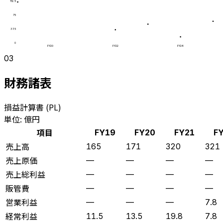
112.5
75
37.5
0
FY20
FY22
FY24
03
財務諸表
損益計算書 (PL)
単位: 億円
項目
FY19
FY20
FY21
F
売上高
165
171
320
321
売上原価
—
—
—
—
売上総利益
—
—
—
—
販管費
—
—
—
—
営業利益
—
—
—
7.8
経常利益
11.5
13.5
19.8
7.8