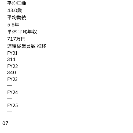
平均年齢
歳
43.0
平均勤続
年
5.9
単体 平均年収
万円
717
連結従業員数 推移
FY
21
311
FY
22
340
FY
23
—
FY
24
—
FY
25
—
07