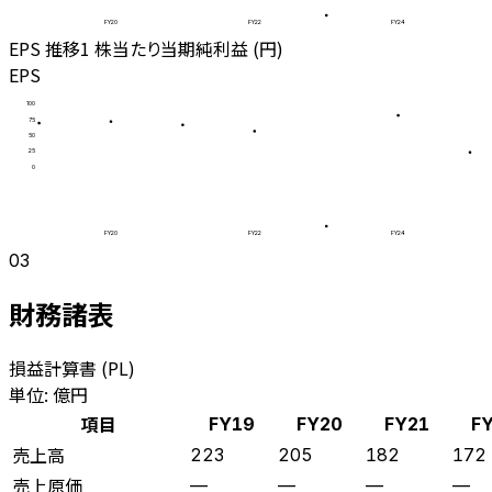
FY20
FY22
FY24
EPS 推移
1 株当たり当期純利益 (円)
EPS
100
75
50
25
0
FY20
FY22
FY24
03
財務諸表
損益計算書 (PL)
単位: 億円
項目
FY19
FY20
FY21
F
売上高
223
205
182
172
売上原価
—
—
—
—