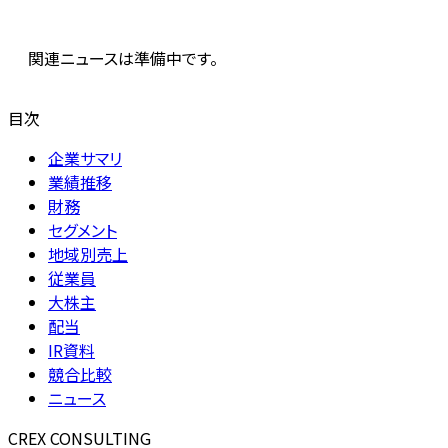
関連ニュースは準備中です。
目次
企業サマリ
業績推移
財務
セグメント
地域別売上
従業員
大株主
配当
IR資料
競合比較
ニュース
CREX CONSULTING