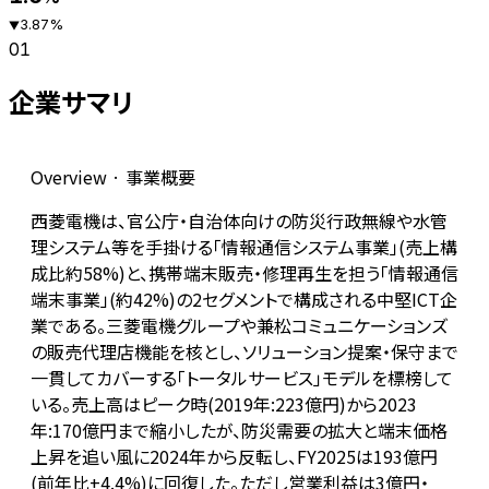
3.87
%
▼
01
企業サマリ
Overview · 事業概要
西菱電機は、官公庁・自治体向けの防災行政無線や水管
理システム等を手掛ける「情報通信システム事業」(売上構
成比約58%)と、携帯端末販売・修理再生を担う「情報通信
端末事業」(約42%)の2セグメントで構成される中堅ICT企
業である。三菱電機グループや兼松コミュニケーションズ
の販売代理店機能を核とし、ソリューション提案・保守まで
一貫してカバーする「トータルサービス」モデルを標榜して
いる。売上高はピーク時(2019年:223億円)から2023
年:170億円まで縮小したが、防災需要の拡大と端末価格
上昇を追い風に2024年から反転し、FY2025は193億円
(前年比+4.4%)に回復した。ただし営業利益は3億円・