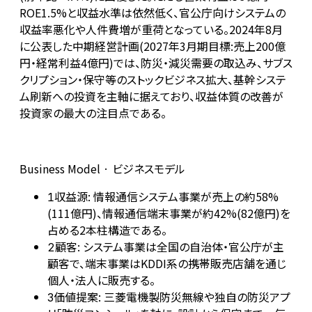
ROE1.5%と収益水準は依然低く、官公庁向けシステムの
収益率悪化や人件費増が重荷となっている。2024年8月
に公表した中期経営計画(2027年3月期目標:売上200億
円・経常利益4億円)では、防災・減災需要の取込み、サブス
クリプション・保守等のストックビジネス拡大、基幹システ
ム刷新への投資を主軸に据えており、収益体質の改善が
投資家の最大の注目点である。
Business Model · ビジネスモデル
収益源: 情報通信システム事業が売上の約58%
1
(111億円)、情報通信端末事業が約42%(82億円)を
占める2本柱構造である。
顧客: システム事業は全国の自治体・官公庁が主
2
顧客で、端末事業はKDDI系の携帯販売店舗を通じ
個人・法人に販売する。
価値提案: 三菱電機製防災無線や独自の防災アプ
3