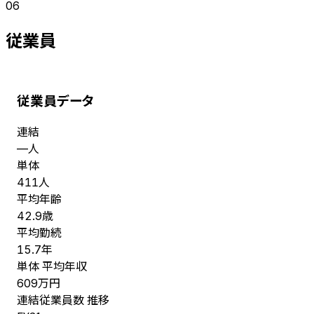
06
従業員
従業員データ
連結
人
—
単体
人
411
平均年齢
歳
42.9
平均勤続
年
15.7
単体 平均年収
万円
609
連結従業員数 推移