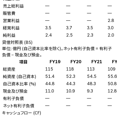
売上総利益
—
—
—
—
販管費
—
—
—
—
営業利益
—
—
—
2.8
経常利益
3.5
3.7
3.5
3.0
純利益
2.4
2.5
2.3
2.0
貸借対照表 (BS)
単位: 億円 (自己資本比率を除く)。ネット有利子負債 = 有利子
負債 − 現金及び預金。
項目
FY19
FY20
FY21
F
総資産
115
118
113
109
純資産 (自己資本)
51.4
52.3
54.5
55.6
自己資本比率 (%)
44.8
44.3
48.3
50.8
現金及び預金
11.0
10.9
9.3
12.8
有利子負債
—
—
—
—
ネット有利子負債
—
—
—
—
キャッシュフロー (CF)