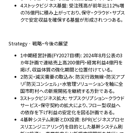
ストックビジネス基盤: 受注残高が前年比112%増
4
の76億円に積み上がっており、保守・クラウド・サブス
クで安定収益を確保する基盤が形成されつつある。
Strategy · 戦略・今後の展望
中期経営計画(FY2027目標): 2024年8月公表の3
1
か年計画で連結売上高200億円・経常利益4億円を
掲げ、収益体質の強化期間と位置付けている。
防災・減災需要の取込み: 防災行政無線・防災アプ
2
リ「防災コンシェル」・水管理ソリューションを軸に全
国市町村への新規開拓を継続する方針である。
ストックビジネス拡大: サブスクリプション・クラウド
3
サービス・保守契約の拡大により、フロー型収益へ
の依存を下げ利益の安定化を図る計画である。
基幹システム刷新とDX投資: BPR(ビジネスプロセ
4
スリエンジニアリング)を目的とした基幹システム刷