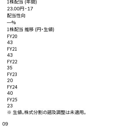
1株配当 (年間)
円
23.00
-17
配当性向
%
—
1株配当 推移 (円・生値)
FY
20
43
FY
21
43
FY
22
35
FY
23
20
FY
24
40
FY
25
23
※ 生値。株式分割の遡及調整は未適用。
09