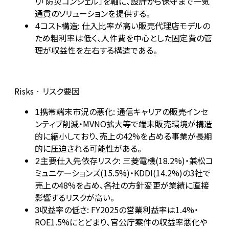
リ「防災コンシェル」を軸に、設計から保守まで一気
通貫のソリューションを提供する。
コスト構造: 仕入比率が高い販売代理店モデルの
4
ため粗利率は低く、人件費を中心とした固定費の管
理が収益性を左右する構造である。
Risks · リスク要因
携帯端末市況の悪化: 通信キャリアの販売インセ
1
ンティブ削減・MVNO拡大等で端末販売環境が構造
的に縮小しており、売上の42%を占める事業が長期
的に圧迫される可能性がある。
主要仕入先依存リスク: 三菱電機(18.2%)・兼松コ
2
ミュニケーションズ(15.5%)・KDDI(14.2%)の3社で
売上の48%を占め、各社の方針変更が業績に直接
影響するリスクが高い。
収益率の低さ: FY2025の営業利益率は1.4%・
3
ROE1.5%にとどまり、官公庁案件の収益率悪化や