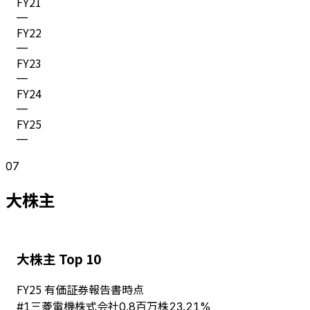
FY
21
—
FY
22
—
FY
23
—
FY
24
—
FY
25
—
07
大株主
大株主 Top 10
FY
25
有価証券報告書時点
三菱電機株式会社
#
1
0.8百万株
23.21%