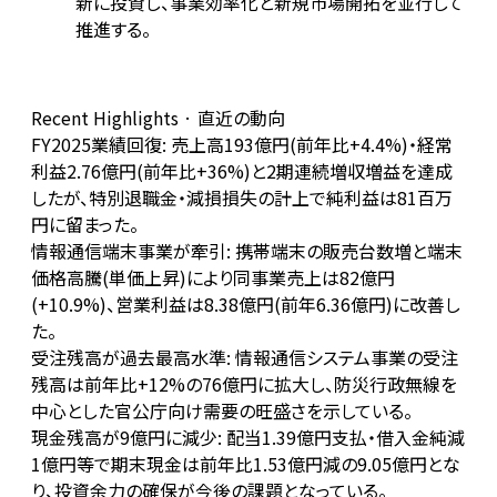
新に投資し、事業効率化と新規市場開拓を並行して
推進する。
Recent Highlights · 直近の動向
FY2025業績回復: 売上高193億円(前年比+4.4%)・経常
利益2.76億円(前年比+36%)と2期連続増収増益を達成
したが、特別退職金・減損損失の計上で純利益は81百万
円に留まった。
情報通信端末事業が牽引: 携帯端末の販売台数増と端末
価格高騰(単価上昇)により同事業売上は82億円
(+10.9%)、営業利益は8.38億円(前年6.36億円)に改善し
た。
受注残高が過去最高水準: 情報通信システム事業の受注
残高は前年比+12%の76億円に拡大し、防災行政無線を
中心とした官公庁向け需要の旺盛さを示している。
現金残高が9億円に減少: 配当1.39億円支払・借入金純減
1億円等で期末現金は前年比1.53億円減の9.05億円とな
り、投資余力の確保が今後の課題となっている。