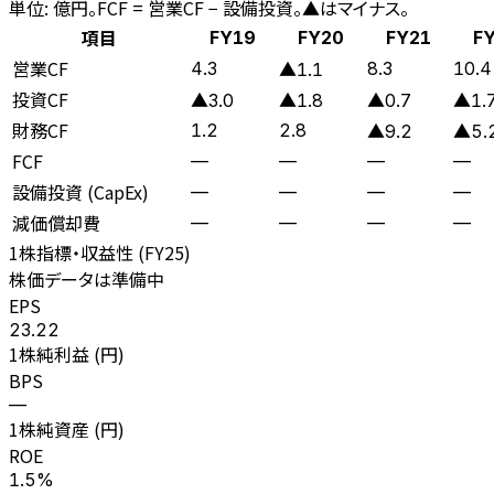
単位: 億円。FCF = 営業CF − 設備投資。▲はマイナス。
項目
FY19
FY20
FY21
F
営業CF
4.3
8.3
10.4
▲1.1
投資CF
▲3.0
▲1.8
▲0.7
▲1.
財務CF
1.2
2.8
▲9.2
▲5.
FCF
—
—
—
—
設備投資 (CapEx)
—
—
—
—
減価償却費
—
—
—
—
1株指標・収益性 (
FY25
)
株価データは準備中
EPS
23.22
1株純利益 (円)
BPS
—
1株純資産 (円)
ROE
1.5%