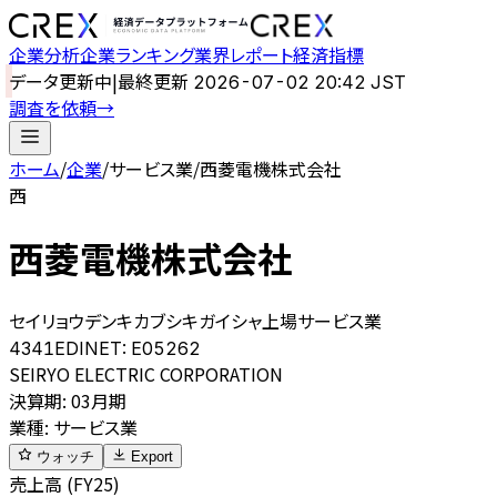
企業分析
企業ランキング
業界レポート
経済指標
データ更新中
|
最終更新
2026-07-02 20:42 JST
調査を依頼
→
ホーム
/
企業
/
サービス業
/
西菱電機株式会社
西
西菱電機株式会社
セイリョウデンキカブシキガイシャ
上場
サービス業
4341
EDINET:
E05262
SEIRYO ELECTRIC CORPORATION
決算期
:
03月期
業種
:
サービス業
ウォッチ
Export
売上高 (FY25)