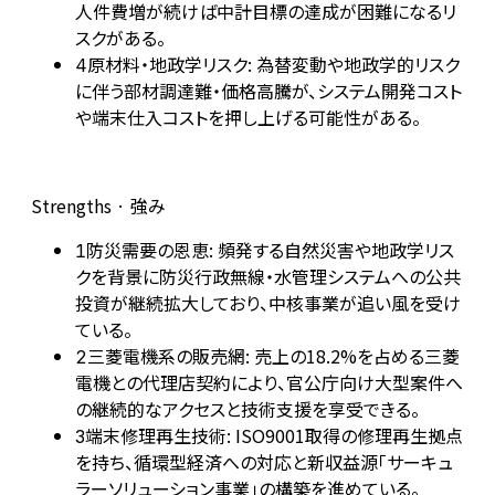
人件費増が続けば中計目標の達成が困難になるリ
スクがある。
原材料・地政学リスク: 為替変動や地政学的リスク
4
に伴う部材調達難・価格高騰が、システム開発コスト
や端末仕入コストを押し上げる可能性がある。
Strengths · 強み
防災需要の恩恵: 頻発する自然災害や地政学リス
1
クを背景に防災行政無線・水管理システムへの公共
投資が継続拡大しており、中核事業が追い風を受け
ている。
三菱電機系の販売網: 売上の18.2%を占める三菱
2
電機との代理店契約により、官公庁向け大型案件へ
の継続的なアクセスと技術支援を享受できる。
端末修理再生技術: ISO9001取得の修理再生拠点
3
を持ち、循環型経済への対応と新収益源「サーキュ
ラーソリューション事業」の構築を進めている。