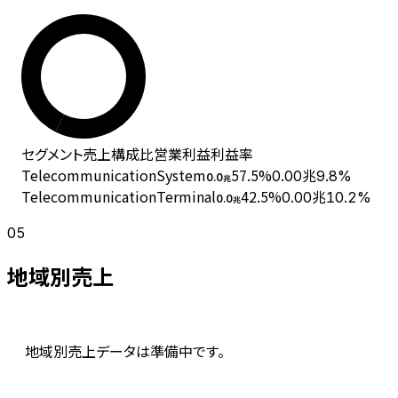
セグメント
売上
構成比
営業利益
利益率
TelecommunicationSystem
57.5
%
0.00兆
9.8%
0.0
兆
TelecommunicationTerminal
42.5
%
0.00兆
10.2%
0.0
兆
05
地域別売上
地域別売上データは準備中です。