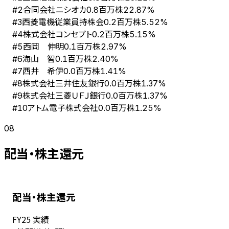
合同会社ニシオカ
#
2
0.8百万株
22.87%
西菱電機従業員持株会
#
3
0.2百万株
5.52%
株式会社コンセプト
#
4
0.2百万株
5.15%
西岡 伸明
#
5
0.1百万株
2.97%
海山 智
#
6
0.1百万株
2.40%
西井 希伊
#
7
0.0百万株
1.41%
株式会社三井住友銀行
#
8
0.0百万株
1.37%
株式会社三菱ＵＦＪ銀行
#
9
0.0百万株
1.37%
アトム電子株式会社
#
10
0.0百万株
1.25%
08
配当・株主還元
配当・株主還元
FY
25
実績