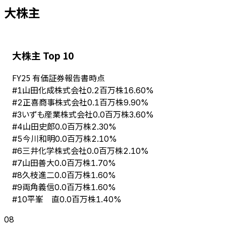
大株主
大株主 Top 10
FY
25
有価証券報告書時点
山田化成株式会社
#
1
0.2百万株
16.60%
正喜商事株式会社
#
2
0.1百万株
9.90%
いずも産業株式会社
#
3
0.0百万株
3.60%
山田史郎
#
4
0.0百万株
2.30%
今川和明
#
5
0.0百万株
2.10%
三井化学株式会社
#
6
0.0百万株
2.10%
山田善大
#
7
0.0百万株
1.70%
久枝進二
#
8
0.0百万株
1.60%
両角義信
#
9
0.0百万株
1.60%
平峯 直
#
10
0.0百万株
1.40%
08