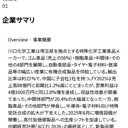
01
企業サマリ
Overview · 事業概要
川口化学工業は埼玉県を拠点とする特殊化学工業薬品メ
ーカーで、ゴム薬品（売上の56%）・樹脂薬品・中間体・その
他の4部門を展開し、自動車部品・タイヤ・電子材料・医薬
品等の幅広い産業に有機合成製品を供給している。輸出
比率は約21%で、中国に子会社1社を持つ。FY2025は売
上高88億円と前期比1.2%減にとどまったが、営業利益は
4億3000万円と同12.8%増を達成し、収益性改善が顕著
であった。中間体部門が20.4%の大幅減となった一方、樹
脂薬品・その他部門が伸長し、半導体・電子材料向け特殊
受託合成の拡大が下支えした。2025年6月に増強設備が
稼働し、高付加価値製品への生産シフトを加速している。
中期経営計画「ACCEL2026」の最終年として、新製品開