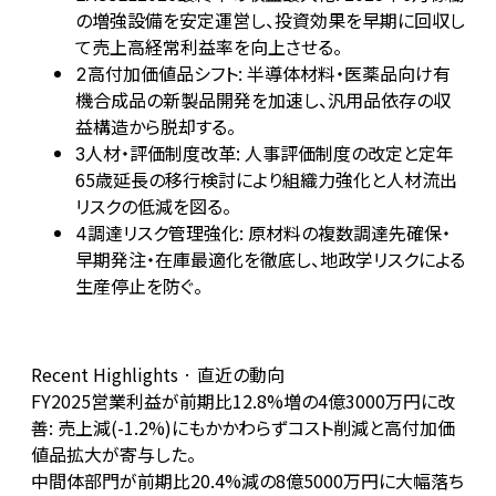
の増強設備を安定運営し、投資効果を早期に回収し
て売上高経常利益率を向上させる。
高付加価値品シフト: 半導体材料・医薬品向け有
2
機合成品の新製品開発を加速し、汎用品依存の収
益構造から脱却する。
人材・評価制度改革: 人事評価制度の改定と定年
3
65歳延長の移行検討により組織力強化と人材流出
リスクの低減を図る。
調達リスク管理強化: 原材料の複数調達先確保・
4
早期発注・在庫最適化を徹底し、地政学リスクによる
生産停止を防ぐ。
Recent Highlights · 直近の動向
FY2025営業利益が前期比12.8%増の4億3000万円に改
善: 売上減(-1.2%)にもかかわらずコスト削減と高付加価
値品拡大が寄与した。
中間体部門が前期比20.4%減の8億5000万円に大幅落ち