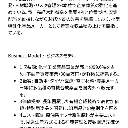
発・人材戦略・リスク管理の3本柱で企業体質の強化を進
めている。売上高経常利益率を重要KPIと位置づけ、安定
配当を維持しながら財務体質の改善を継続しており、小型
特殊化学品メーカーとして着実な収益積み上げを目指し
ている。
Business Model · ビジネスモデル
収益源: 化学工業薬品事業が売上の99.6%を占
1
め、不動産賃貸事業（38百万円）が軽微に補完する。
顧客: 自動車・タイヤ・医療・電子材料・農薬メーカ
2
ー等に多品種の有機合成薬品を国内外へ販売す
る。
価値提案: 長年蓄積した有機合成技術で高付加価
3
値・特殊用途品を開発し、汎用品との差別化を図る。
コスト構造: 原油系ナフサ派生原料が主要コスト
4
で、見込生産方式による在庫管理と複数調達先確保