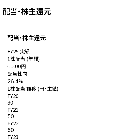
配当・株主還元
配当・株主還元
FY
25
実績
1株配当 (年間)
円
60.00
配当性向
%
26.4
1株配当 推移 (円・生値)
FY
20
30
FY
21
50
FY
22
50
FY
23