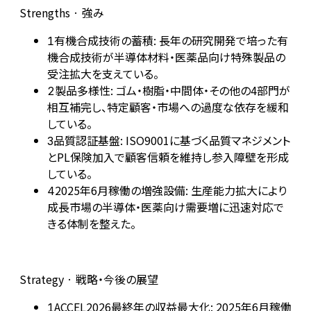
Strengths · 強み
有機合成技術の蓄積: 長年の研究開発で培った有
1
機合成技術が半導体材料・医薬品向け特殊製品の
受注拡大を支えている。
製品多様性: ゴム・樹脂・中間体・その他の4部門が
2
相互補完し、特定顧客・市場への過度な依存を緩和
している。
品質認証基盤: ISO9001に基づく品質マネジメント
3
とPL保険加入で顧客信頼を維持し参入障壁を形成
している。
2025年6月稼働の増強設備: 生産能力拡大により
4
成長市場の半導体・医薬向け需要増に迅速対応で
きる体制を整えた。
Strategy · 戦略・今後の展望
ACCEL2026最終年の収益最大化: 2025年6月稼働
1