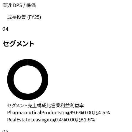
直近 DPS / 株価
成長投資 (
FY25
)
04
セグメント
セグメント
売上
構成比
営業利益
利益率
PharmaceuticalProducts
99.6
%
0.00兆
4.5%
0.0
兆
RealEstateLeasing
0.4
%
0.00兆
81.6%
0.0
兆
05