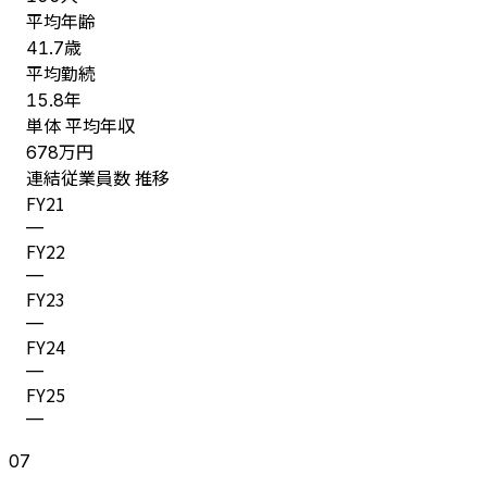
平均年齢
歳
41.7
平均勤続
年
15.8
単体 平均年収
万円
678
連結従業員数 推移
FY
21
—
FY
22
—
FY
23
—
FY
24
—
FY
25
—
07