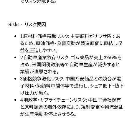
でリスク分散する。
Risks · リスク要因
原材料価格高騰リスク: 主要原料がナフサ系であ
1
るため、原油価格・為替変動が製造原価に直結し収
益を圧迫しやすい。
自動車産業依存リスク: ゴム薬品が売上の56%を
2
占め、米国関税政策等で自動車生産が減少すると
業績が直撃される。
価格競争激化リスク: 中国系安価品との競合が電
3
子材料・染顔料中間体等で進行し、シェア低下・値下
げ圧力が続く。
地政学・サプライチェーンリスク: 中国子会社保有
4
と原料調達の海外依存により、規制変更や物流混乱
が生産活動を停止させうる。