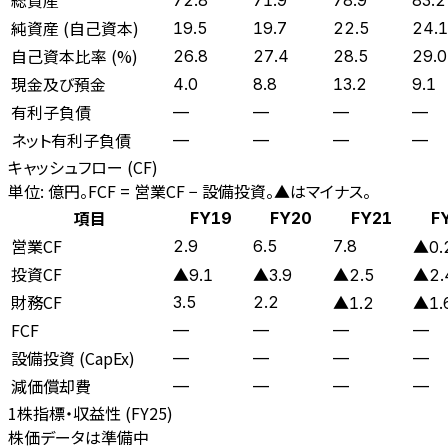
純資産 (自己資本)
19.5
19.7
22.5
24.1
自己資本比率 (%)
26.8
27.4
28.5
29.0
現金及び預金
4.0
8.8
13.2
9.1
有利子負債
—
—
—
—
ネット有利子負債
—
—
—
—
キャッシュフロー (CF)
単位: 億円。FCF = 営業CF − 設備投資。▲はマイナス。
項目
FY19
FY20
FY21
F
営業CF
2.9
6.5
7.8
▲0.
投資CF
▲9.1
▲3.9
▲2.5
▲2.
財務CF
3.5
2.2
▲1.2
▲1.
FCF
—
—
—
—
設備投資 (CapEx)
—
—
—
—
減価償却費
—
—
—
—
1株指標・収益性 (
FY25
)
株価データは準備中