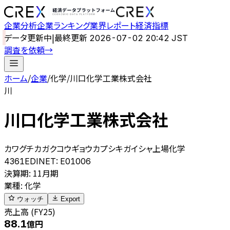
企業分析
企業ランキング
業界レポート
経済指標
データ更新中
|
最終更新
2026-07-02 20:42 JST
調査を依頼
→
ホーム
/
企業
/
化学
/
川口化学工業株式会社
川
川口化学工業株式会社
カワグチカガクコウギョウカプシキガイシャ
上場
化学
4361
EDINET:
E01006
決算期
:
11月期
業種
:
化学
ウォッチ
Export
売上高 (FY25)
88.1
億円