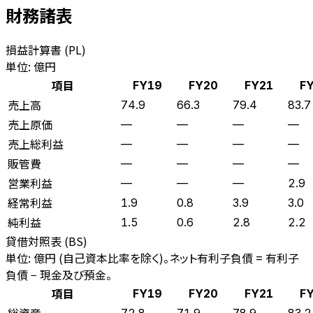
財務諸表
損益計算書 (PL)
単位: 億円
項目
FY19
FY20
FY21
F
売上高
74.9
66.3
79.4
83.7
売上原価
—
—
—
—
売上総利益
—
—
—
—
販管費
—
—
—
—
営業利益
—
—
—
2.9
経常利益
1.9
0.8
3.9
3.0
純利益
1.5
0.6
2.8
2.2
貸借対照表 (BS)
単位: 億円 (自己資本比率を除く)。ネット有利子負債 = 有利子
負債 − 現金及び預金。
項目
FY19
FY20
FY21
F
総資産
72.8
71.9
78.9
83.2