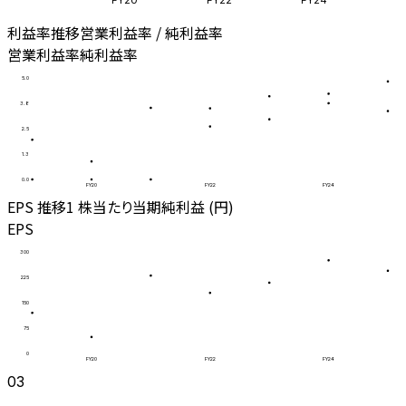
利益率推移
営業利益率 / 純利益率
営業利益率
純利益率
5.0
3.8
2.5
1.3
0.0
FY20
FY22
FY24
EPS 推移
1 株当たり当期純利益 (円)
EPS
300
225
150
75
0
FY20
FY22
FY24
03