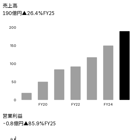
売上高
億円
FY25
190
▲
26.4
%
200
150
100
50
0
FY20
FY22
FY24
営業利益
億円
FY25
-0.8
▲
85.9
%
1
0.8