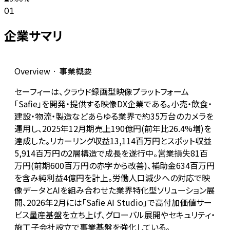
01
企業サマリ
Overview · 事業概要
セーフィーは、クラウド録画型映像プラットフォーム
「Safie」を開発・提供する映像DX企業である。小売・飲食・
建設・物流・製造などあらゆる業界で約35万台のカメラを
運用し、2025年12月期売上190億円(前年比26.4%増)を
達成した。リカーリング収益13,114百万円とスポット収益
5,914百万円の2層構造で成長を遂行中。営業損失81百
万円(前期600百万円の赤字から改善)、補助金634百万円
を含み純利益4億円を計上。労働人口減少への対応で映
像データとAIを組み合わせた業界特化型ソリューション展
開、2026年2月には「Safie AI Studio」で高付加価値サー
ビス量産基盤を立ち上げ、グローバル展開やセキュリティ・
施工子会社設立で事業基盤を強化している。