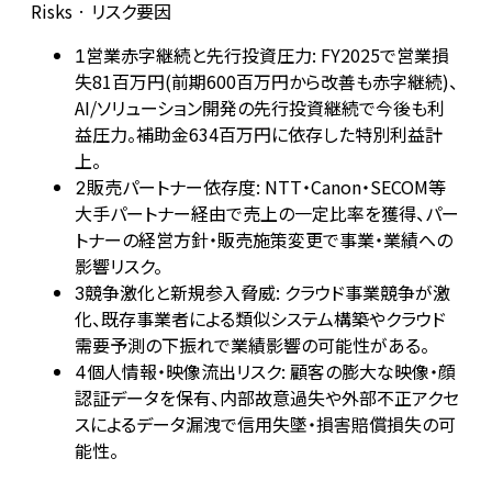
Risks · リスク要因
営業赤字継続と先行投資圧力: FY2025で営業損
1
失81百万円(前期600百万円から改善も赤字継続)、
AI/ソリューション開発の先行投資継続で今後も利
益圧力。補助金634百万円に依存した特別利益計
上。
販売パートナー依存度: NTT・Canon・SECOM等
2
大手パートナー経由で売上の一定比率を獲得、パー
トナーの経営方針・販売施策変更で事業・業績への
影響リスク。
競争激化と新規参入脅威: クラウド事業競争が激
3
化、既存事業者による類似システム構築やクラウド
需要予測の下振れで業績影響の可能性がある。
個人情報・映像流出リスク: 顧客の膨大な映像・顔
4
認証データを保有、内部故意過失や外部不正アクセ
スによるデータ漏洩で信用失墜・損害賠償損失の可
能性。