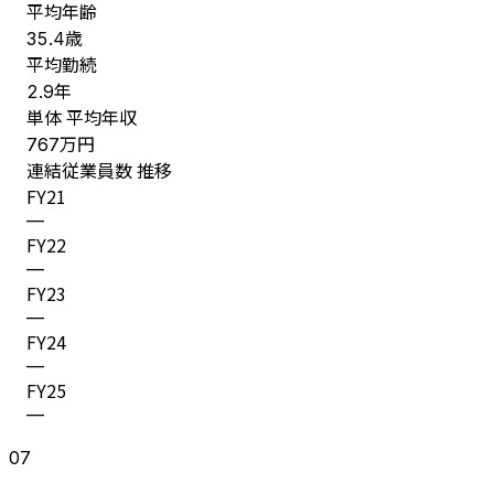
平均年齢
歳
35.4
平均勤続
年
2.9
単体 平均年収
万円
767
連結従業員数 推移
FY
21
—
FY
22
—
FY
23
—
FY
24
—
FY
25
—
07