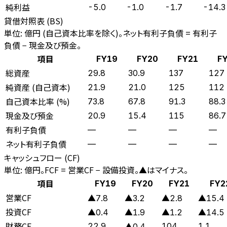
純利益
-5.0
-1.0
-1.7
-14.3
貸借対照表 (BS)
単位: 億円 (自己資本比率を除く)。ネット有利子負債 = 有利子
負債 − 現金及び預金。
項目
FY19
FY20
FY21
F
総資産
29.8
30.9
137
127
純資産 (自己資本)
21.9
21.0
125
112
自己資本比率 (%)
73.8
67.8
91.3
88.3
現金及び預金
20.9
15.4
115
86.7
有利子負債
—
—
—
—
ネット有利子負債
—
—
—
—
キャッシュフロー (CF)
単位: 億円。FCF = 営業CF − 設備投資。▲はマイナス。
項目
FY19
FY20
FY21
FY2
営業CF
▲7.8
▲3.2
▲2.8
▲15.4
投資CF
▲0.4
▲1.9
▲1.2
▲14.5
財務CF
22.9
104
1.1
▲0.4