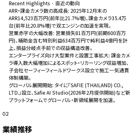
Recent Highlights · 直近の動向
ARR・課金カメラ数の高成長: 2025年12月末の
ARR14,523百万円(前年比21.7%増)、課金カメラ35.4万
台(前年比20.8%増)で双エンジンの加速を実現。
営業赤字の大幅改善: 営業損失81百万円(前期600百万
円)、補助金含む特別利益634百万円で純利益4億円を計
上、損益分岐点手前での収益構造改善。
エンタープライズ向け大型案件と設置工事拡大: 課金カメ
ラ導入数大幅増加によるスポット・リカーリング収益増加、
子会社セーフィーフィールドワークス設立で施工一気通貫
体制構築。
グローバル展開開始: タイに「SAFIE (THAILAND) CO.,
LTD.」設立、Safie AI Studio(2026年2月提供開始)など新
プラットフォームでグローバル・新領域展開を加速。
02
業績推移