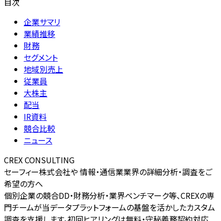
目次
企業サマリ
業績推移
財務
セグメント
地域別売上
従業員
大株主
配当
IR資料
競合比較
ニュース
CREX CONSULTING
セーフィー株式会社や 情報・通信業業界の詳細分析・調査をご
希望の方へ
個別企業の競合DD・財務分析・業界ベンチマーク等、CREXの専
門チームが当データプラットフォームの基盤を活かしたカスタム
調査を支援します。初回ヒアリングは無料・守秘義務契約対応