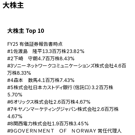
大株主
大株主 Top 10
FY
25
有価証券報告書時点
佐渡島 隆平
#
1
13.3百万株
23.82%
下崎 守朗
#
2
4.7百万株
8.43%
ソニーネットワークコミュニケーションズ株式会社
#
3
4.6百
万株
8.33%
森本 数馬
#
4
4.1百万株
7.43%
株式会社日本カストディ銀行（信託口）
#
5
3.2百万株
5.70%
オリックス株式会社
#
6
2.6百万株
4.67%
キヤノンマーケティングジャパン株式会社
#
7
2.6百万株
4.67%
関西電力株式会社
#
8
1.9百万株
3.45%
ＧＯＶＥＲＮＭＥＮＴ ＯＦ ＮＯＲＷＡＹ 常任代理人
#
9