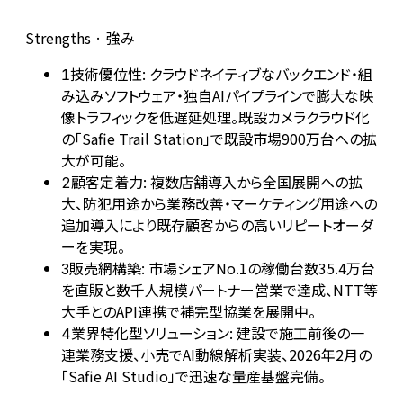
Strengths · 強み
技術優位性: クラウドネイティブなバックエンド・組
1
み込みソフトウェア・独自AIパイプラインで膨大な映
像トラフィックを低遅延処理。既設カメラクラウド化
の「Safie Trail Station」で既設市場900万台への拡
大が可能。
顧客定着力: 複数店舗導入から全国展開への拡
2
大、防犯用途から業務改善・マーケティング用途への
追加導入により既存顧客からの高いリピートオーダ
ーを実現。
販売網構築: 市場シェアNo.1の稼働台数35.4万台
3
を直販と数千人規模パートナー営業で達成、NTT等
大手とのAPI連携で補完型協業を展開中。
業界特化型ソリューション: 建設で施工前後の一
4
連業務支援、小売でAI動線解析実装、2026年2月の
「Safie AI Studio」で迅速な量産基盤完備。