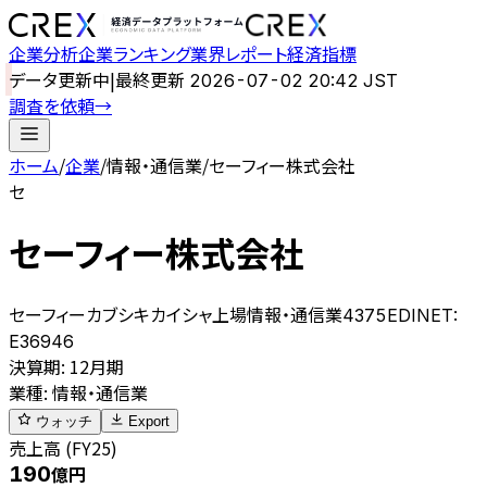
企業分析
企業ランキング
業界レポート
経済指標
データ更新中
|
最終更新
2026-07-02 20:42 JST
調査を依頼
→
ホーム
/
企業
/
情報・通信業
/
セーフィー株式会社
セ
セーフィー株式会社
セーフィーカブシキカイシャ
上場
情報・通信業
4375
EDINET:
E36946
決算期
:
12月期
業種
:
情報・通信業
ウォッチ
Export
売上高 (FY25)
190
億円