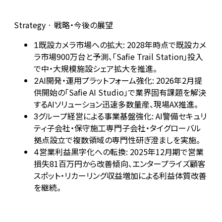
Strategy · 戦略・今後の展望
既設カメラ市場への拡大: 2028年時点で既設カメ
1
ラ市場900万台と予測、「Safie Trail Station」投入
で中・大規模施設シェア拡大を推進。
AI開発・運用プラットフォーム強化: 2026年2月提
2
供開始の「Safie AI Studio」で業界固有課題を解決
するAIソリューション迅速多数量産、現場AX推進。
グループ経営による事業基盤強化: AI警備セキュリ
3
ティ子会社・保守施工専門子会社・タイグローバル
拠点設立で複数領域の専門性研ぎ澄ましを実施。
営業利益黒字化への転換: 2025年12月期で営業
4
損失81百万円から改善傾向、エンタープライズ顧客
スポット・リカーリング収益増加による利益体質改善
を継続。