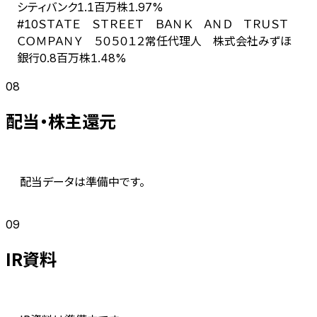
シティバンク
1.1百万株
1.97%
ＳＴＡＴＥ ＳＴＲＥＥＴ ＢＡＮＫ ＡＮＤ ＴＲＵＳＴ
#
10
ＣＯＭＰＡＮＹ ５０５０１２常任代理人 株式会社みずほ
銀行
0.8百万株
1.48%
08
配当・株主還元
配当データは準備中です。
09
IR資料