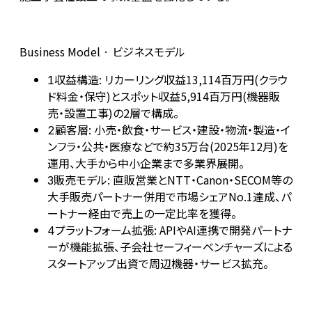
Business Model · ビジネスモデル
収益構造: リカーリング収益13,114百万円(クラウ
1
ド料金・保守)とスポット収益5,914百万円(機器販
売・設置工事)の2層で構成。
顧客層: 小売・飲食・サービス・建設・物流・製造・イ
2
ンフラ・公共・医療などで約35万台(2025年12月)を
運用、大手から中小企業まで多業界展開。
販売モデル: 直販営業とNTT・Canon・SECOM等の
3
大手販売パートナー併用で市場シェアNo.1達成、パ
ートナー経由で売上の一定比率を獲得。
プラットフォーム拡張: APIやAI連携で開発パートナ
4
ーが機能拡張、子会社セーフィーベンチャーズによる
スタートアップ出資で周辺機器・サービス拡充。