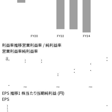
FY20
FY22
FY24
利益率推移
営業利益率 / 純利益率
営業利益率
純利益率
2.5
1.9
1.3
0.6
0.0
FY20
FY22
FY24
EPS 推移
1 株当たり当期純利益 (円)
EPS
8
6
4
2
0