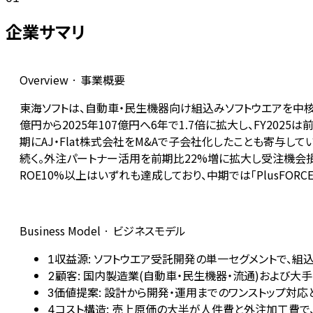
企業サマリ
Overview · 事業概要
東海ソフトは、自動車・民生機器向け組込みソフトウエアを中核
億円から2025年107億円へ6年で1.7倍に拡大し、FY202
期にAJ・Flat株式会社をM&Aで子会社化したことも寄与して
続く。外注パートナー活用を前期比22%増に拡大し受注機会損
ROE10%以上はいずれも達成しており、中期では「PlusFO
Business Model · ビジネスモデル
収益源: ソフトウエア受託開発の単一セグメントで、組込
1
顧客: 国内製造業(自動車・民生機器・流通)および大
2
価値提案: 設計から開発・運用までのワンストップ対応と、
3
コスト構造: 売上原価の大半が人件費と外注加工費で
4