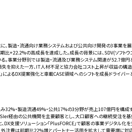
に、製造・流通向け業務システムおよび公共向け開発の3事業を展開
5は前期比+22.2%の高成長を達成した。成長の背景には、SDV(ソフ
いる。事業分野別では製造・流通及び業務システム関連が52.7億円と
失を抑えた一方、IT人材不足と協力会社コスト上昇が収益の構造的
RCE」によるDX提案強化と車載CASE領域へのシフトを成長ドライバ
み32%・製造流通49%・公共17%の3分野が売上107億円を構成
手SIer経由の公共機関を主要顧客とし、大口顧客への継続受注を基
DX支援ソリューション「PlusFORCE」で顧客の事業デジタル化を
、外注費は前期比22%増とパートナー活用を拡大して需要増に対応