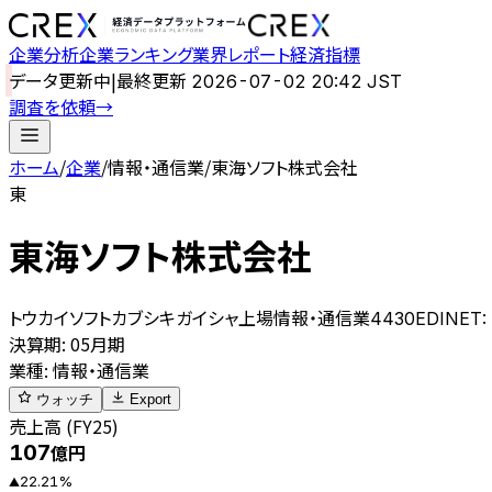
企業分析
企業ランキング
業界レポート
経済指標
データ更新中
|
最終更新
2026-07-02 20:42 JST
調査を依頼
→
ホーム
/
企業
/
情報・通信業
/
東海ソフト株式会社
東
東海ソフト株式会社
トウカイソフトカブシキガイシャ
上場
情報・通信業
4430
EDINET:
決算期
:
05月期
業種
:
情報・通信業
ウォッチ
Export
売上高 (FY25)
107
億円
22.21
%
▲