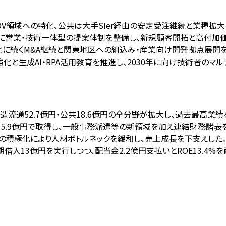
SDV領域への特化、公共は大手SIer経由の安定受注継続と業種拡大
E」を軸に営業・技術一体型の提案体制を整備し、新規顧客開拓と高付加
会社化に続くM&A継続と関東地区への組込み・産業向け開発拠点展開
化と生成AI・RPA活用教育を推進し、2030年に向け技術者のマ
億円・製造流通52.7億円・公共18.6億円の全分野が拡大し、過去最高業
式を約5.9億円で取得し、一般事務派遣等の新領域を加え連結財務諸表
用の積極化により人材ボトルネックを緩和し、売上成長を下支えした
期借入13億円を実行しつつ、配当金2.2億円支払いとROE13.4%を