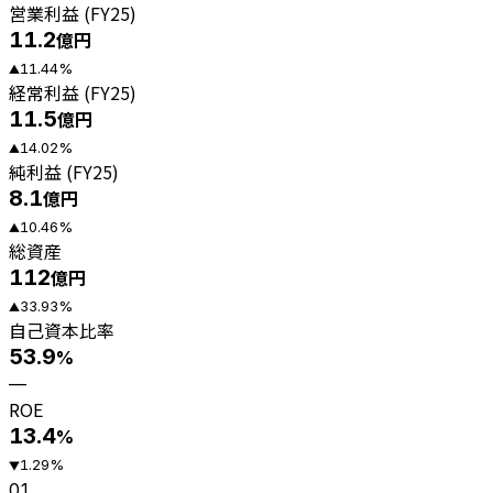
営業利益 (FY25)
11.2
億円
11.44
%
▲
経常利益 (FY25)
11.5
億円
14.02
%
▲
純利益 (FY25)
8.1
億円
10.46
%
▲
総資産
112
億円
33.93
%
▲
自己資本比率
53.9
%
—
ROE
13.4
%
1.29
%
▼
01