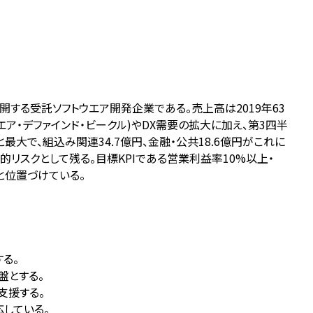
する受託ソフトウエア開発企業である。売上高は2019年63
トウエア・デファインド・ビークル)やDX需要の拡大に加え、第3四半
最大で、組込み関連34.7億円、金融・公共18.6億円がこれに
リスクとして残る。目標KPIである営業利益率10%以上・
ーと位置づけている。
する。
盤とする。
支援する。
している。