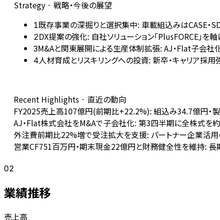
Strategy · 戦略・今後の展望
既存事業の深掘りと選択集中: 車載組込みはCASE・
1
DX提案の強化: 自社ソリューション「PlusFORC
2
M&Aと関東展開による生産体制拡張: AJ・Flat子
3
人材育成とリスキリングへの投資: 新卒・キャリア採用強
4
Recent Highlights · 直近の動向
FY2025売上高107億円(前期比+22.2%): 組込み34.7
AJ・Flat株式会社をM&Aで子会社化: 第3四半期に全株
外注費前期比22%増で受注拡大を支援: パートナー企業活
営業CF751百万円・期末現金22億円と財務健全性を維持: 長
02
業績推移
売上高