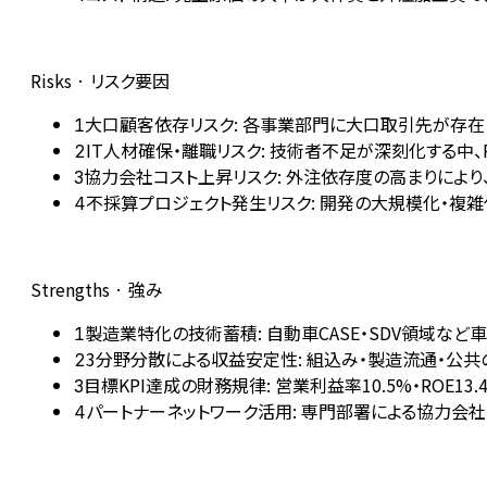
Risks · リスク要因
大口顧客依存リスク: 各事業部門に大口取引先が存
1
IT人材確保・離職リスク: 技術者不足が深刻化する
2
協力会社コスト上昇リスク: 外注依存度の高まりによ
3
不採算プロジェクト発生リスク: 開発の大規模化・複
4
Strengths · 強み
製造業特化の技術蓄積: 自動車CASE・SDV領域
1
3分野分散による収益安定性: 組込み・製造流通・公
2
目標KPI達成の財務規律: 営業利益率10.5%・ROE
3
パートナーネットワーク活用: 専門部署による協力会
4