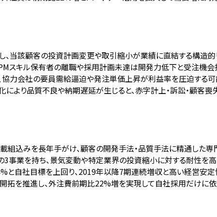
在し、当該顧客の投資計画変更や取引縮小が業績に直結する構造的
中、PMスキル保有者の離職や採用計画未達は開発力低下と受注機会
り、協力会社の要員需給逼迫や発注単価上昇が利益率を圧迫する可
雑化により品質不良や納期遅延が生じると、赤字計上・訴訟・顧客喪
など車載組込みを長年手がけ、顧客の開発手法・品質手法に精通した専
共の3事業を持ち、景気変動や特定業界の投資縮小に対する耐性を高
13.4%と自社目標を上回り、2019年以降7期連続増収と高い経営安
社開拓を推進し、外注費前期比22%増を実現して自社採用だけに