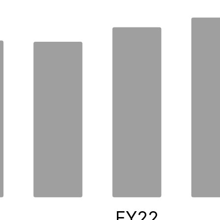
0
FY22