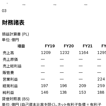
0
FY20
FY22
FY24
03
財務諸表
損益計算書 (PL)
単位: 億円
項目
FY19
FY20
FY21
F
売上高
1209
1232
1164
129
売上原価
—
—
—
—
売上総利益
—
—
—
—
販管費
—
—
—
—
営業利益
—
—
—
224
経常利益
197
196
209
259
純利益
146
138
153
188
貸借対照表 (BS)
単位: 億円 (自己資本比率を除く)。ネット有利子負債 = 有利子