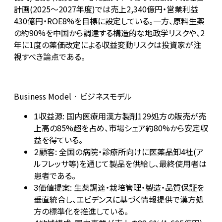
計画(2025〜2027年度)では売上2,340億円・営業利益
430億円・ROE8%を目標に設定している。一方、原料生薬
の約90%を中国から調達する構造的な地政学リスクや、2
年に1度の薬価改定による収益変動リスクは投資家が注
視すべき論点である。
Business Model · ビジネスモデル
収益源: 国内医療用漢方製剤129処方の販売が売
1
上高の85%超を占め、市場シェア約80%から安定収
益を得ている。
顧客: 全国の病院・診療所向けに医薬品卸4社(ア
2
ルフレッサ等)を通じて製品を供給し、最終使用者は
患者である。
価値提案: 生薬調達・栽培管理・製造・品質保証を
3
垂直統合し、エビデンスに基づく情報提供で漢方処
方の標準化を推進している。