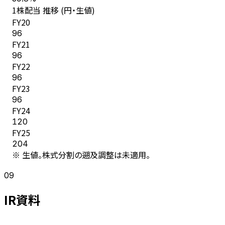
1株配当 推移 (円・生値)
FY
20
96
FY
21
96
FY
22
96
FY
23
96
FY
24
120
FY
25
204
※ 生値。株式分割の遡及調整は未適用。
09
IR資料