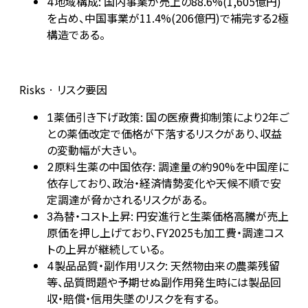
地域構成: 国内事業が売上の88.6%(1,605億円)
4
を占め、中国事業が11.4%(206億円)で補完する2極
構造である。
Risks · リスク要因
薬価引き下げ政策: 国の医療費抑制策により2年ご
1
との薬価改定で価格が下落するリスクがあり、収益
の変動幅が大きい。
原料生薬の中国依存: 調達量の約90%を中国産に
2
依存しており、政治・経済情勢変化や天候不順で安
定調達が脅かされるリスクがある。
為替・コスト上昇: 円安進行と生薬価格高騰が売上
3
原価を押し上げており、FY2025も加工費・調達コス
トの上昇が継続している。
製品品質・副作用リスク: 天然物由来の農薬残留
4
等、品質問題や予期せぬ副作用発生時には製品回
収・賠償・信用失墜のリスクを有する。