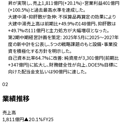
昇が実現し、売上1,811億円(+20.1%)・営業利益401億円
(+100.5%)と過去最高水準を達成した。
大建中湯・抑肝散が急伸: 不採算品再算定の効果により
大建中湯売上高は前期比+49.9%の148億円、抑肝散は
+49.7%の111億円と主力処方が大幅増収となった。
第2期中期経営計画を策定: 2025年5月に2025〜2027年
度の新中計を公表し、5つの戦略課題のもと設備・事業投
資を積極化する方針を明示した。
自己資本比率64.7%に改善: 純資産が3,301億円(前期比
+347億円)に拡大し、財務健全性が向上、DOE5%目標に
向けた配当金支払いは90億円に達した。
02
業績推移
売上高
億円
FY25
1,811
▲
20.1
%