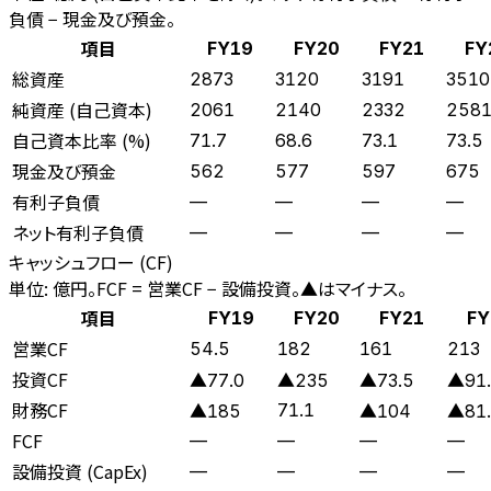
負債 − 現金及び預金。
項目
FY19
FY20
FY21
FY
総資産
2873
3120
3191
3510
純資産 (自己資本)
2061
2140
2332
258
自己資本比率 (%)
71.7
68.6
73.1
73.5
現金及び預金
562
577
597
675
有利子負債
—
—
—
—
ネット有利子負債
—
—
—
—
キャッシュフロー (CF)
単位: 億円。FCF = 営業CF − 設備投資。▲はマイナス。
項目
FY19
FY20
FY21
FY
営業CF
54.5
182
161
213
投資CF
▲77.0
▲235
▲73.5
▲91.
財務CF
71.1
▲185
▲104
▲81.
FCF
—
—
—
—
設備投資 (CapEx)
—
—
—
—