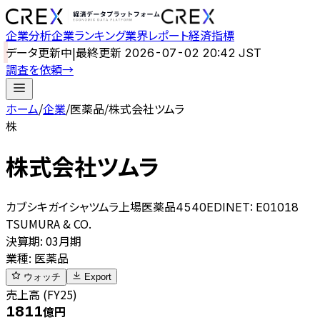
企業分析
企業ランキング
業界レポート
経済指標
データ更新中
|
最終更新
2026-07-02 20:42 JST
調査を依頼
→
ホーム
/
企業
/
医薬品
/
株式会社ツムラ
株
株式会社ツムラ
カブシキガイシャツムラ
上場
医薬品
4540
EDINET:
E01018
TSUMURA & CO.
決算期
:
03月期
業種
:
医薬品
ウォッチ
Export
売上高 (FY25)
1811
億円