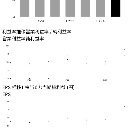
0
FY20
FY22
FY24
利益率推移
営業利益率 / 純利益率
営業利益率
純利益率
25.0
18.8
12.5
6.3
0.0
FY20
FY22
FY24
EPS 推移
1 株当たり当期純利益 (円)
EPS
500
375
250
125