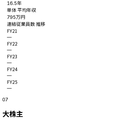
年
16.5
単体 平均年収
万円
795
連結従業員数 推移
FY
21
—
FY
22
—
FY
23
—
FY
24
—
FY
25
—
07
大株主