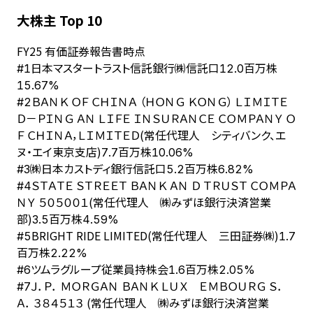
大株主 Top 10
FY
25
有価証券報告書時点
日本マスタートラスト信託銀行㈱信託口
#
1
12.0百万株
15.67%
ＢＡＮＫ ＯＦ ＣＨＩＮＡ （ＨＯＮＧ ＫＯＮＧ） ＬＩＭＩＴＥ
#
2
Ｄ－ＰＩＮＧ ＡＮ ＬＩＦＥ ＩＮＳＵＲＡＮＣＥ ＣＯＭＰＡＮＹ Ｏ
Ｆ ＣＨＩＮＡ，ＬＩＭＩＴＥＤ(常任代理人 シティバンク、エ
ヌ・エイ東京支店)
7.7百万株
10.06%
㈱日本カストディ銀行信託口
#
3
5.2百万株
6.82%
ＳＴＡＴＥ ＳＴＲＥＥＴ ＢＡＮＫ ＡＮ Ｄ ＴＲＵＳＴ ＣＯＭＰＡ
#
4
ＮＹ ５０５００１(常任代理人 ㈱みずほ銀行決済営業
部)
3.5百万株
4.59%
BRIGHT RIDE LIMITED(常任代理人 三田証券㈱)
#
5
1.7
百万株
2.22%
ツムラグループ従業員持株会
#
6
1.6百万株
2.05%
Ｊ．Ｐ． ＭＯＲＧＡＮ ＢＡＮＫ ＬＵＸ ＥＭＢＯＵＲＧ Ｓ．
#
7
Ａ． ３８４５１３ (常任代理人 ㈱みずほ銀行決済営業