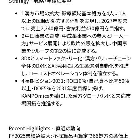
Strategy · 戦略・今後の展望
漢方市場の拡大: 診療領域基本処方を4人に1人
1
以上の医師が処方する体制を実現し、2027年度ま
でに売上2,340億円・営業利益430億円を目指す。
中国事業の育成: 中成薬事業への参入と「一人一
2
方」サービス展開により飲片外販を拡大し、中国事
業をグループの第2の柱に育成する。
DXとスマートファクトリー化: 漢方バリューチェーン
3
全体のDX化とAI活用による生薬選別自動化を推進
し、ローコストオペレーション体制を確立する。
長期ビジョン2031: ROE10%・自己資本比率50%
4
以上・DOE5%を2031年度目標に掲げ、
KAMPOmicsを軸にした漢方グローバル化と未病市
場開拓を推進する。
Recent Highlights · 直近の動向
FY2025業績急拡大: 不採算品再算定で66処方の薬価上