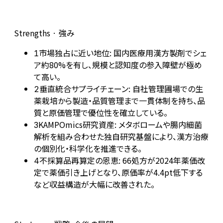
Strengths · 強み
市場独占に近い地位: 国内医療用漢方製剤でシェ
1
ア約80%を有し、規模と認知度の参入障壁が極め
て高い。
垂直統合サプライチェーン: 自社管理圃場での生
2
薬栽培から製造・品質管理まで一貫体制を持ち、品
質と原価管理で優位性を確立している。
KAMPOmics研究資産: メタボロームや腸内細菌
3
解析を組み合わせた独自研究基盤により、漢方治療
の個別化・科学化を推進できる。
不採算品再算定の恩恵: 66処方が2024年薬価改
4
定で薬価引き上げとなり、原価率が4.4pt低下する
など収益構造が大幅に改善された。