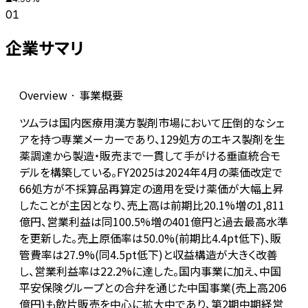
01
企業サマリ
Overview · 事業概要
ツムラは国内医療用漢方製剤市場において圧倒的なシェ
アを持つ専業メーカーであり、129処方のエキス製剤を生
薬調達から製造・販売まで一貫して手がける垂直統合モ
デルを構築している。FY2025は2024年4月の薬価改定で
66処方が不採算品再算定の適用を受け薬価が大幅上昇
したことが主因となり、売上高は前期比20.1%増の1,811
億円、営業利益は同100.5%増の401億円と過去最高水準
を更新した。売上原価率は50.0%(前期比4.4pt低下)、販
管費率は27.9%(同4.5pt低下)と収益構造が大きく改善
し、営業利益率は22.2%に達した。国内事業に加え、中国
平安保険グループとの合弁を通じた中国事業(売上高206
億円)も飲片販売を中心に拡大中であり、第2期中期経営