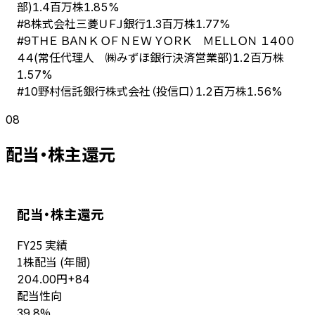
部)
1.4百万株
1.85%
株式会社三菱ＵＦＪ銀行
#
8
1.3百万株
1.77%
ＴＨＥ ＢＡＮＫ ＯＦ ＮＥＷ ＹＯＲＫ ＭＥＬＬＯＮ １４００
#
9
４４(常任代理人 ㈱みずほ銀行決済営業部)
1.2百万株
1.57%
野村信託銀行株式会社（投信口）
#
10
1.2百万株
1.56%
08
配当・株主還元
配当・株主還元
FY
25
実績
1株配当 (年間)
円
204.00
+
84
配当性向
%
39.8