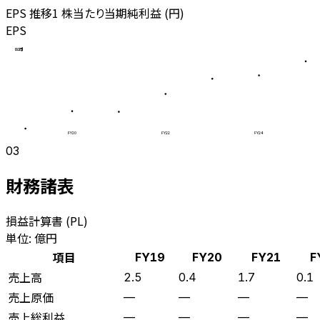
EPS 推移
1 株当たり当期純利益 (円)
EPS
1
0.75
0.5
0.25
0
FY20
FY22
FY24
03
財務諸表
損益計算書 (PL)
単位: 億円
項目
FY19
FY20
FY21
F
売上高
2.5
0.4
1.7
0.1
売上原価
—
—
—
—
売上総利益
—
—
—
—