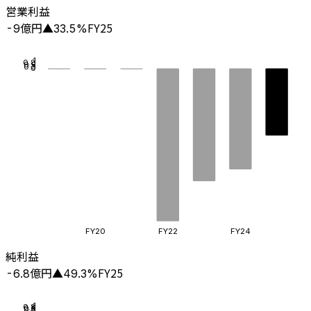
営業利益
億円
FY25
-9
▲
33.5
%
1
0.8
0.5
0.3
0
FY20
FY22
FY24
純利益
億円
FY25
-6.8
▲
49.3
%
1
0.8
0.5
0.3
0