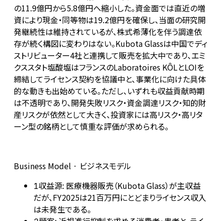
の11.9億円から5.8億円へ縮小した。資金面では直近の増
資により現金・同等物は19.2億円を確保し、当面の研究開
発継続性は維持されているが、株式希薄化を伴う調達依
存が続く構図に変わりはない。Kubota Glassは中国でディ
ストリビューター4社と連携して販売を拡大中であり、エミ
クススタト塩酸塩はフランスのLaboratoires KÔLとLOIを
締結してライセンス契約を協議中と、事業化に向けた具体
的な動きも出始めている。ただし、いずれも収益貢献時期
は不透明であり、開発失敗リスク・資金調達リスク・知的財
産リスクが依然として大きく、投資家には高リスク・高リタ
ーン型の銘柄として慎重な評価が求められる。
Business Model · ビジネスモデル
収益源: 医療機器販売（Kubota Glass）が主収益
1
だが、FY2025は21百万円にとどまりライセンス収入
は未発生である。