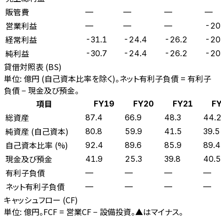
販管費
—
—
—
—
営業利益
—
—
—
-20
経常利益
-31.1
-24.4
-26.2
-20
純利益
-30.7
-24.4
-26.2
-20
貸借対照表 (BS)
単位: 億円 (自己資本比率を除く)。ネット有利子負債 = 有利子
負債 − 現金及び預金。
項目
FY19
FY20
FY21
F
総資産
87.4
66.9
48.3
44.
純資産 (自己資本)
80.8
59.9
41.5
39.5
自己資本比率 (%)
92.4
89.6
85.9
89.4
現金及び預金
41.9
25.3
39.8
40.5
有利子負債
—
—
—
—
ネット有利子負債
—
—
—
—
キャッシュフロー (CF)
単位: 億円。FCF = 営業CF − 設備投資。▲はマイナス。