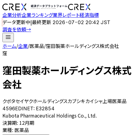
企業分析
企業ランキング
業界レポート
経済指標
データ更新中
|
最終更新
2026-07-02 20:42 JST
調査を依頼
→
ホーム
/
企業
/
医薬品
/
窪田製薬ホールディングス株式会社
窪
窪田製薬ホールディングス株式
会社
クボタセイヤクホールディングスカブシキカイシャ
上場
医薬品
4596
EDINET:
E32854
Kubota Pharmaceutical Holdings Co., Ltd.
決算期
:
12月期
業種
:
医薬品