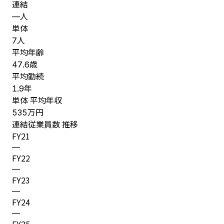
連結
人
—
単体
人
7
平均年齢
歳
47.6
平均勤続
年
1.9
単体 平均年収
万円
535
連結従業員数 推移
FY
21
—
FY
22
—
FY
23
—
FY
24
—
FY
25