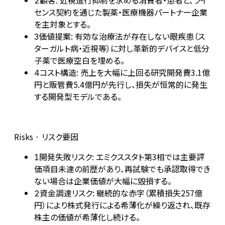
顧客: 近視進行抑制を求める消費者・患者と、ライ
2
センス契約を通じた製薬・医療機器パートナー企業
を主対象とする。
価値提案: 有効な治療法が存在しない眼疾患（ス
3
ターガルト病・近視等）に対し革新的デバイスと低分
子薬で医療空白を埋める。
コスト構造: 売上を大幅に上回る研究開発費3.1億
4
円と販管費5.4億円が先行し、損失が恒常的に発生
する開発型モデルである。
Risks · リスク要因
開発失敗リスク: エミクススタト第3相では主要評
1
価項目未達の前歴があり、再試験でも承認取得でき
ない場合は企業価値が大幅に毀損する。
資金調達リスク: 継続的な赤字（累積損失257億
2
円）により株式発行による希薄化が繰り返され、既存
株主の価値が希薄化し続ける。