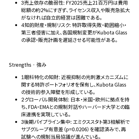
売上依存の脆弱性: FY2025売上21百万円は費用
3
総額の約2%にすぎず、ライセンス収入や販売急拡大
がなければ自立的経営は困難である。
知的財産・規制リスク: 特許取得失敗・範囲縮小・
4
第三者侵害に加え、各国規制変更がKubota Glass
の承認・販売計画を遅延させる可能性がある。
Strengths · 強み
眼科特化の知財: 近視抑制の光刺激メカニズムに
1
関する特許ポートフォリオを保有し、Kubota Glass
の技術的参入障壁を形成している。
グローバル開発体制: 日本・米国・欧州に拠点を持
2
ち、FDA・EMAとの規制対話やハーバード大学との臨
床連携を実現している。
後期パイプライン集中: エミクススタト第3相解析で
3
サブグループ有意差（p=0.0206）を確認済みで、再
試験への規制当局協議が進んでいる。