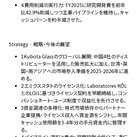
費用削減の実行力: FY2025に研究開発費を前年
4
比42.9%削減しつつ主要パイプラインを維持し、キャ
ッシュバーンを約半減させた。
Strategy · 戦略・今後の展望
Kubota Glassのグローバル展開: 中国4社のディス
1
トリビューターを活用した販売拡大に加え、台湾・英
国・南アジアへの市場参入準備を2025-2026年に進
める。
エミクススタトのライセンス化: Laboratoires KÔL
2
とのLOIに基づきライセンス契約を早期締結し、コン
パッショネート・ユース制度で収益化を先行させる。
資金調達の多様化: 株式市場依存からパートナー
3
企業提携・ライセンス収入へ資金源をシフトし、年間
キャッシュ使用額を3-4年分の手元資金内に管理す
る。