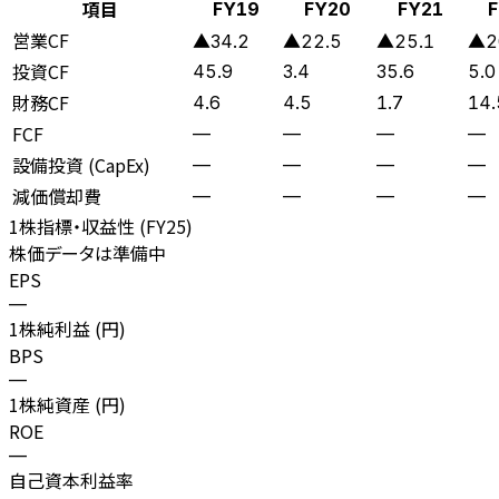
項目
FY19
FY20
FY21
営業CF
▲34.2
▲22.5
▲25.1
▲2
投資CF
45.9
3.4
35.6
5.0
財務CF
4.6
4.5
1.7
14.
FCF
—
—
—
—
設備投資 (CapEx)
—
—
—
—
減価償却費
—
—
—
—
1株指標・収益性 (
FY25
)
株価データは準備中
EPS
—
1株純利益 (円)
BPS
—
1株純資産 (円)
ROE
—
自己資本利益率