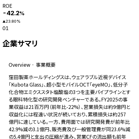
ROE
-42.2
%
23.80
%
▲
01
企業サマリ
Overview · 事業概要
窪田製薬ホールディングスは、ウェアラブル近視デバイス
「Kubota Glass」、超小型モバイルOCT「eyeMO」、低分子
化合物エミクススタト塩酸塩の3つを主要パイプラインとす
る眼科特化型の研究開発ベンチャーである。FY2025の事
業収益は21百万円（前年比-22%）、営業損失は約9億円と
収益化には程遠い状況が続いており、累積損失は約257
億円に達している。一方、費用面では研究開発費が前年比
42.9%減の3.1億円、販売費及び一般管理費が同23.6%減
の5.4億円と支出の圧縮が進み、営業CFの流出額も前年