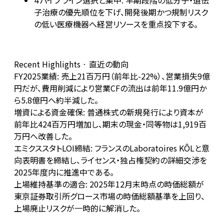
パイプライン選択と集中: 早期段階の低分子・遺伝
4
子治療の優先順位を下げ、開発後期かつ規制リスク
の低い医療機器へ経営リソースを重点投下する。
Recent Highlights · 直近の動向
FY2025業績: 売上21百万円（前年比-22%）、営業損失9億
円だが、費用削減により営業CFの流出は前年11.9億円か
ら5.8億円へ約半減した。
増資による資金確保: 普通株式の新規発行により資本が
前年比424百万円増加し、期末の現金・同等物は1,919百
万円へ改善した。
エミクススタトLOI締結: フランスのLaboratoires KÔLと意
向表明書を締結し、ライセンス・独占権契約の詳細交渉を
2025年度内に推進中である。
上場維持基準の適合: 2025年12月末時点の時価総額が
東京証券取引所グロース市場の時価総額基準を上回り、
上場廃止リスクが一時的に解消した。