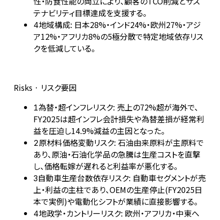
性・防食性能の両立により、顧客のTCO削減とサス
テナビリティ目標達成を支援する。
地域構成: 日本28%・インド24%・欧州27%・アジ
4
ア12%・アフリカ8%の5極分散で特定地域依存リス
クを低減している。
Risks · リスク要因
為替・超インフレリスク: 売上の72%超が海外で、
1
FY2025は超インフレ会計損失や為替差損が経常利
益を圧迫し14.9%減益の主因となった。
原材料価格変動リスク: 石油由来原料が主原料で
2
あり、原油・石油化学品の急騰は生産コストを直撃
し、価格転嫁が遅れると利益率が悪化する。
自動車生産台数依存リスク: 自動車セグメントが売
3
上・利益の主柱であり、OEMの生産停止(FY2025日
本で実例)や電動化シフトが業績に直接影響する。
地政学・カントリーリスク: 欧州・アフリカ・中東へ
4