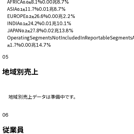
AFRICA
8.1
%
0.00兆
8.7%
0.0
兆
ASIA
11.7
%
0.01兆
8.7%
0.1
兆
EUROPE
26.6
%
0.00兆
2.2%
0.2
兆
INDIA
24.2
%
0.01兆
10.1%
0.1
兆
JAPAN
27.8
%
0.02兆
13.8%
0.2
兆
OperatingSegmentsNotIncludedInReportableSegmentsAn
1.7
%
0.00兆
14.7%
兆
05
地域別売上
地域別売上データは準備中です。
06
従業員