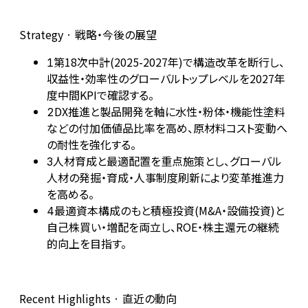
Strategy · 戦略・今後の展望
第18次中計(2025-2027年)で構造改革を断行し、
1
収益性・効率性のグローバルトップレベルを2027年
度中間KPIで確認する。
DX推進と製品開発を軸に水性・粉体・機能性塗料
2
などの付加価値品比率を高め、原材料コスト変動へ
の耐性を強化する。
人材育成と最適配置を重点施策とし、グローバル
3
人材の発掘・育成・人事制度刷新により変革推進力
を高める。
最適資本構成のもと積極投資(M&A・設備投資)と
4
自己株買い・増配を両立し、ROE・株主還元の継続
的向上を目指す。
Recent Highlights · 直近の動向