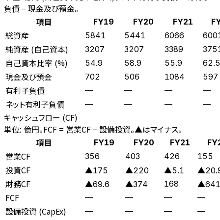
負債 − 現金及び預金。
項目
FY19
FY20
FY21
F
総資産
5841
5441
6066
600
純資産 (自己資本)
3207
3207
3389
375
自己資本比率 (%)
54.9
58.9
55.9
62.
現金及び預金
702
506
1084
597
有利子負債
—
—
—
—
ネット有利子負債
—
—
—
—
キャッシュフロー (CF)
単位: 億円。FCF = 営業CF − 設備投資。▲はマイナス。
項目
FY19
FY20
FY21
FY
営業CF
356
403
426
155
投資CF
▲175
▲220
▲5.1
▲20.
財務CF
168
▲69.6
▲374
▲64
FCF
—
—
—
—
設備投資 (CapEx)
—
—
—
—