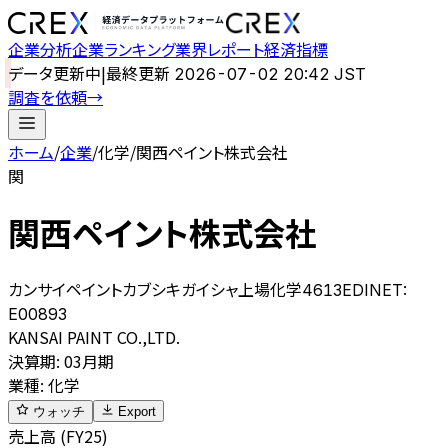
企業分析
企業ランキング
業界レポート
経済指標
データ更新中
|
最終更新
2026-07-02 20:42 JST
調査を依頼
→
ホーム
/
企業
/
化学
/
関西ペイント株式会社
関
関西ペイント株式会社
カンサイペイントカブシキガイシャ
上場
化学
4613
EDINET:
E00893
KANSAI PAINT CO.,LTD.
決算期
:
03月期
業種
:
化学
ウォッチ
Export
売上高 (FY25)