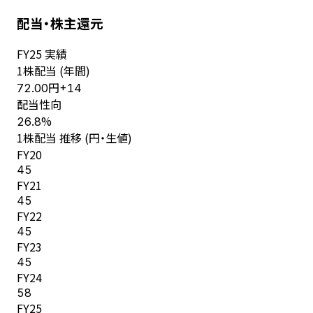
配当・株主還元
FY
25
実績
1株配当 (年間)
円
72.00
+
14
配当性向
%
26.8
1株配当 推移 (円・生値)
FY
20
45
FY
21
45
FY
22
45
FY
23
45
FY
24
58
FY
25