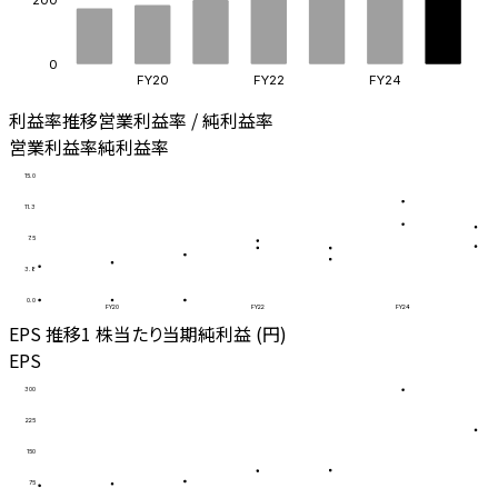
0
FY20
FY22
FY24
利益率推移
営業利益率 / 純利益率
営業利益率
純利益率
15.0
11.3
7.5
3.8
0.0
FY20
FY22
FY24
EPS 推移
1 株当たり当期純利益 (円)
EPS
300
225
150
75