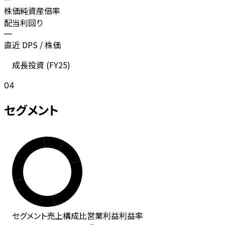
株価純資産倍率
配当利回り
—
直近 DPS / 株価
成長投資 (
FY25
)
04
セグメント
セグメント
売上
構成比
営業利益
利益率