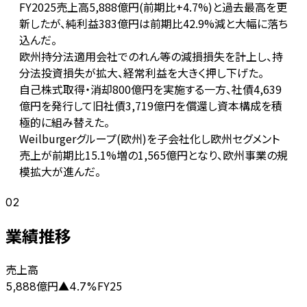
FY2025売上高5,888億円(前期比+4.7%)と過去最高を更
新したが、純利益383億円は前期比42.9%減と大幅に落ち
込んだ。
欧州持分法適用会社でのれん等の減損損失を計上し、持
分法投資損失が拡大、経常利益を大きく押し下げた。
自己株式取得・消却800億円を実施する一方、社債4,639
億円を発行して旧社債3,719億円を償還し資本構成を積
極的に組み替えた。
Weilburgerグループ(欧州)を子会社化し欧州セグメント
売上が前期比15.1%増の1,565億円となり、欧州事業の規
模拡大が進んだ。
02
業績推移
売上高
億円
FY25
5,888
▲
4.7
%