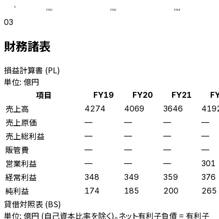
0
FY20
FY22
FY24
03
財務諸表
損益計算書 (PL)
単位: 億円
項目
FY19
FY20
FY21
F
売上高
4274
4069
3646
419
売上原価
—
—
—
—
売上総利益
—
—
—
—
販管費
—
—
—
—
営業利益
—
—
—
301
経常利益
348
349
359
376
純利益
174
185
200
265
貸借対照表 (BS)
単位: 億円 (自己資本比率を除く)。ネット有利子負債 = 有利子