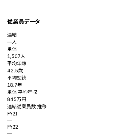
従業員データ
連結
人
—
単体
人
1,507
平均年齢
歳
42.5
平均勤続
年
18.7
単体 平均年収
万円
845
連結従業員数 推移
FY
21
—
FY
22
—