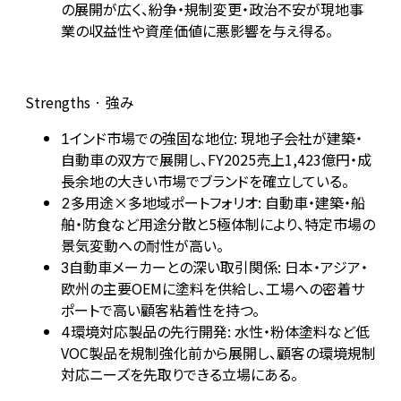
の展開が広く、紛争・規制変更・政治不安が現地事
業の収益性や資産価値に悪影響を与え得る。
Strengths · 強み
インド市場での強固な地位: 現地子会社が建築・
1
自動車の双方で展開し、FY2025売上1,423億円・成
長余地の大きい市場でブランドを確立している。
多用途×多地域ポートフォリオ: 自動車・建築・船
2
舶・防食など用途分散と5極体制により、特定市場の
景気変動への耐性が高い。
自動車メーカーとの深い取引関係: 日本・アジア・
3
欧州の主要OEMに塗料を供給し、工場への密着サ
ポートで高い顧客粘着性を持つ。
環境対応製品の先行開発: 水性・粉体塗料など低
4
VOC製品を規制強化前から展開し、顧客の環境規制
対応ニーズを先取りできる立場にある。