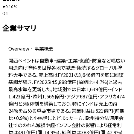
9.10
%
▼
01
企業サマリ
Overview · 事業概要
関西ペイントは自動車・建築・工業・船舶・防食など幅広い
用途向け塗料を世界各地で製造・販売するグローバル塗
料大手である。売上高はFY2021の3,646億円を底に回復
基調が続き、FY2025は5,888億円(前期比+4.7%)と過去
最高水準を更新した。地域別では日本1,639億円・インド
1,423億円・欧州1,565億円・アジア687億円・アフリカ474
億円と5極体制を構築しており、特にインドは売上の約
24%を占める重要市場である。営業利益は521億円(前期
比+0.9%)と小幅増にとどまった一方、欧州持分法適用会
社でののれん減損や超インフレ会計の影響により経常利
益は491億円(同-14.9%)、純利益は383億円(同-42.9%)