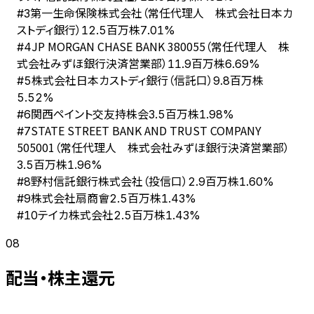
第一生命保険株式会社（常任代理人 株式会社日本カ
#
3
ストディ銀行）
12.5百万株
7.01%
JP MORGAN CHASE BANK 380055（常任代理人 株
#
4
式会社みずほ銀行決済営業部）
11.9百万株
6.69%
株式会社日本カストディ銀行（信託口）
#
5
9.8百万株
5.52%
関西ペイント交友持株会
#
6
3.5百万株
1.98%
STATE STREET BANK AND TRUST COMPANY
#
7
505001（常任代理人 株式会社みずほ銀行決済営業部）
3.5百万株
1.96%
野村信託銀行株式会社（投信口）
#
8
2.9百万株
1.60%
株式会社扇商會
#
9
2.5百万株
1.43%
テイカ株式会社
#
10
2.5百万株
1.43%
08
配当・株主還元