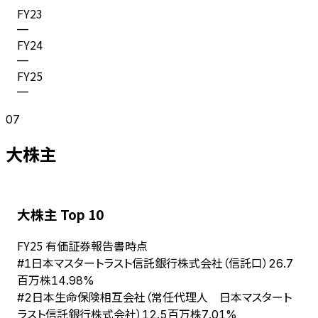
FY
23
—
FY
24
—
FY
25
—
07
大株主
大株主 Top 10
FY
25
有価証券報告書時点
日本マスタートラスト信託銀行株式会社（信託口）
#
1
26.7
百万株
14.98%
日本生命保険相互会社（常任代理人 日本マスタート
#
2
ラスト信託銀行株式会社）
12.5百万株
7.01%