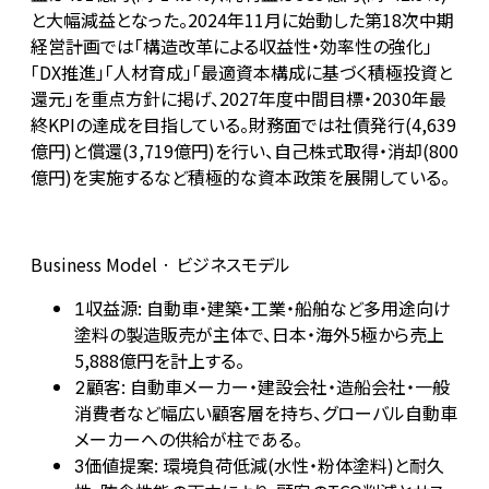
と大幅減益となった。2024年11月に始動した第18次中期
経営計画では「構造改革による収益性・効率性の強化」
「DX推進」「人材育成」「最適資本構成に基づく積極投資と
還元」を重点方針に掲げ、2027年度中間目標・2030年最
終KPIの達成を目指している。財務面では社債発行(4,639
億円)と償還(3,719億円)を行い、自己株式取得・消却(800
億円)を実施するなど積極的な資本政策を展開している。
Business Model · ビジネスモデル
収益源: 自動車・建築・工業・船舶など多用途向け
1
塗料の製造販売が主体で、日本・海外5極から売上
5,888億円を計上する。
顧客: 自動車メーカー・建設会社・造船会社・一般
2
消費者など幅広い顧客層を持ち、グローバル自動車
メーカーへの供給が柱である。
価値提案: 環境負荷低減(水性・粉体塗料)と耐久
3