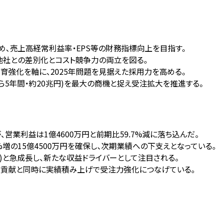
め、売上高経常利益率・EPS等の財務指標向上を目指す。
、他社との差別化とコスト競争力の両立を図る。
育強化を軸に、2025年問題を見据えた採用力を高める。
ら5年間・約20兆円)を最大の商機と捉え受注拡大を推進する。
が、営業利益は1億4600万円と前期比59.7%減に落ち込んだ。
9%増の15億4500万円を確保し、次期業績への下支えとなっている。
%増)と急成長し、新たな収益ドライバーとして注目される。
域貢献と同時に実績積み上げで受注力強化につなげている。