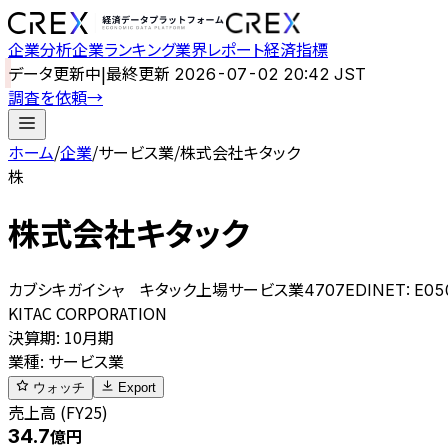
企業分析
企業ランキング
業界レポート
経済指標
データ更新中
|
最終更新
2026-07-02 20:42 JST
調査を依頼
→
ホーム
/
企業
/
サービス業
/
株式会社キタック
株
株式会社キタック
カブシキガイシャ キタック
上場
サービス業
4707
EDINET:
E05
KITAC CORPORATION
決算期
:
10月期
業種
:
サービス業
ウォッチ
Export
売上高 (FY25)
34.7
億円