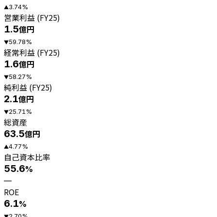
3.74
%
▲
営業利益 (FY25)
1.5
億円
59.78
%
▼
経常利益 (FY25)
1.6
億円
58.27
%
▼
純利益 (FY25)
2.1
億円
25.71
%
▼
総資産
63.5
億円
4.77
%
▲
自己資本比率
55.6
%
—
ROE
6.1
%
2.70
%
▼