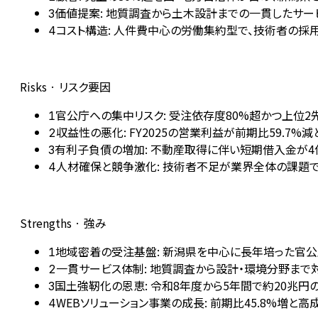
価値提案: 地質調査から土木設計までの一貫したサー
3
コスト構造: 人件費中心の労働集約型で、技術者の採
4
Risks · リスク要因
官公庁への集中リスク: 受注依存度80%超かつ上位2
1
収益性の悪化: FY2025の営業利益が前期比59.7
2
有利子負債の増加: 不動産取得に伴い短期借入金が4
3
人材確保と競争激化: 技術者不足が業界全体の課題
4
Strengths · 強み
地域密着の受注基盤: 新潟県を中心に長年培った官
1
一貫サービス体制: 地質調査から設計・環境分野まで
2
国土強靭化の恩恵: 令和8年度から5年間で約20兆
3
WEBソリューション事業の成長: 前期比45.8%増と
4