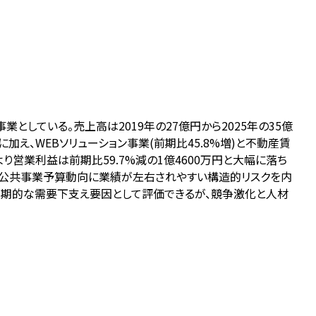
している。売上高は2019年の27億円から2025年の35億
え、WEBソリューション事業(前期比45.8%増)と不動産賃
り営業利益は前期比59.7%減の1億4600万円と大幅に落ち
高く、公共事業予算動向に業績が左右されやすい構造的リスクを内
は中期的な需要下支え要因として評価できるが、競争激化と人材