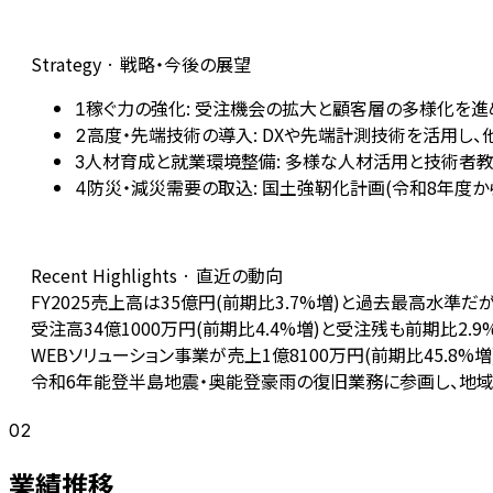
Strategy · 戦略・今後の展望
稼ぐ力の強化: 受注機会の拡大と顧客層の多様化を進
1
高度・先端技術の導入: DXや先端計測技術を活用し
2
人材育成と就業環境整備: 多様な人材活用と技術者教
3
防災・減災需要の取込: 国土強靭化計画(令和8年度か
4
Recent Highlights · 直近の動向
FY2025売上高は35億円(前期比3.7%増)と過去最高水準だ
受注高34億1000万円(前期比4.4%増)と受注残も前期比2.
WEBソリューション事業が売上1億8100万円(前期比45.8
令和6年能登半島地震・奥能登豪雨の復旧業務に参画し、地
02
業績推移