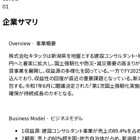
01
企業サマリ
Overview · 事業概要
株式会社キタックは新潟県を地盤とする建設コンサルタント・地
円へと着実に拡大し、国土強靭化や防災・減災需要の高まりが追い
貸事業を展開し、収益源の多様化を図っている。一方でFY202
込んでおり、収益性の回復が直近の重要課題となっている。新潟
包する。令和7年6月に閣議決定された「第1次国土強靭化実
確保が持続成長のカギとなる。
Business Model · ビジネスモデル
収益源: 建設コンサルタント事業が売上の89.4%を占
1
顧客: 売上の80%超を国・地方自治体が占め、新潟県と
2