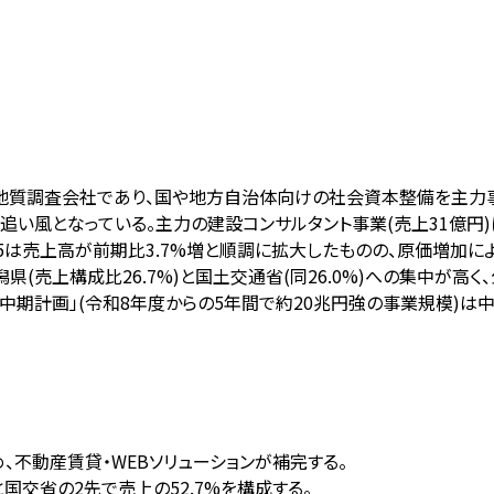
質調査会社であり、国や地方自治体向けの社会資本整備を主力事業と
風となっている。主力の建設コンサルタント事業(売上31億円)に加
5は売上高が前期比3.7%増と順調に拡大したものの、原価増加によ
県(売上構成比26.7%)と国土交通省(同26.0%)への集中が
施中期計画」(令和8年度からの5年間で約20兆円強の事業規模)
め、不動産賃貸・WEBソリューションが補完する。
国交省の2先で売上の52.7%を構成する。