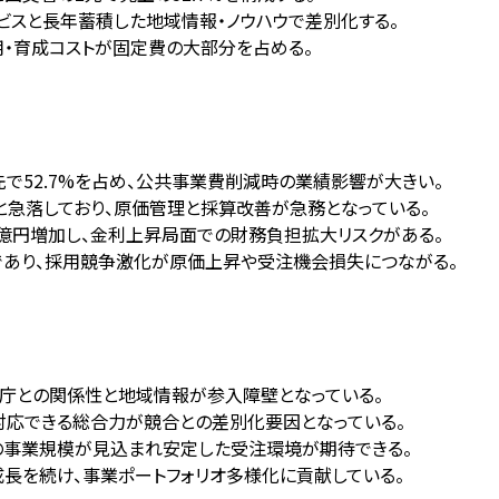
ビスと長年蓄積した地域情報・ノウハウで差別化する。
用・育成コストが固定費の大部分を占める。
先で52.7%を占め、公共事業費削減時の業績影響が大きい。
%減と急落しており、原価管理と採算改善が急務となっている。
億円増加し、金利上昇局面での財務負担拡大リスクがある。
であり、採用競争激化が原価上昇や受注機会損失につながる。
公庁との関係性と地域情報が参入障壁となっている。
対応できる総合力が競合との差別化要因となっている。
円の事業規模が見込まれ安定した受注環境が期待できる。
高成長を続け、事業ポートフォリオ多様化に貢献している。