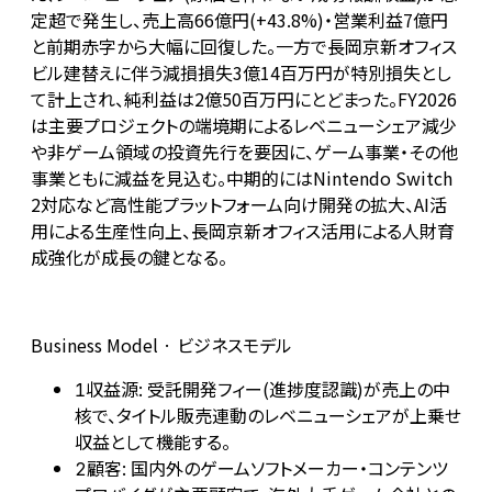
定超で発生し、売上高66億円(+43.8%)・営業利益7億円
と前期赤字から大幅に回復した。一方で長岡京新オフィス
ビル建替えに伴う減損損失3億14百万円が特別損失とし
て計上され、純利益は2億50百万円にとどまった。FY2026
は主要プロジェクトの端境期によるレベニューシェア減少
や非ゲーム領域の投資先行を要因に、ゲーム事業・その他
事業ともに減益を見込む。中期的にはNintendo Switch
2対応など高性能プラットフォーム向け開発の拡大、AI活
用による生産性向上、長岡京新オフィス活用による人財育
成強化が成長の鍵となる。
Business Model · ビジネスモデル
収益源: 受託開発フィー(進捗度認識)が売上の中
1
核で、タイトル販売連動のレベニューシェアが上乗せ
収益として機能する。
顧客: 国内外のゲームソフトメーカー・コンテンツ
2