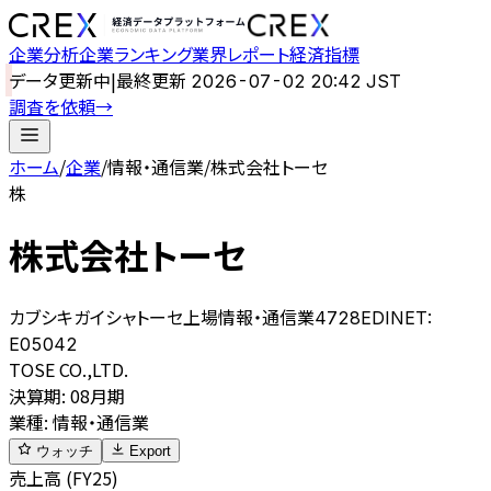
企業分析
企業ランキング
業界レポート
経済指標
データ更新中
|
最終更新
2026-07-02 20:42 JST
調査を依頼
→
ホーム
/
企業
/
情報・通信業
/
株式会社トーセ
株
株式会社トーセ
カブシキガイシャトーセ
上場
情報・通信業
4728
EDINET:
E05042
TOSE CO.,LTD.
決算期
:
08月期
業種
:
情報・通信業
ウォッチ
Export
売上高 (FY25)