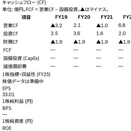
キャッシュフロー (CF)
単位: 億円。FCF = 営業CF − 設備投資。▲はマイナス。
項目
FY19
FY20
FY21
FY
営業CF
2.1
6.8
▲3.2
▲1.0
投資CF
2.5
3.6
1.6
2.0
財務CF
▲1.9
▲1.9
▲1.9
▲1.9
FCF
—
—
—
—
設備投資 (CapEx)
—
—
—
—
減価償却費
—
—
—
—
1株指標・収益性 (
FY25
)
株価データは準備中
EPS
33.01
1株純利益 (円)
BPS
—
1株純資産 (円)
ROE