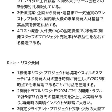
プロバイダが主要顧客で、海外大手ゲーム会社との
新規取引も開始している。
価値提案: 企画から開発・運営まで一気通貫のワン
3
ストップ体制と、国内最大級の専業開発人財基盤で
高品質を安定供給する。
コスト構造: 人件費中心の固定費型で、稼働率(開
4
発スタッフのプロジェクト充足率)が収益性を左右す
る構造である。
Risks · リスク要因
稼働率リスク: プロジェクト端境期やスキルミスマ
1
ッチにより開発人財の空き時間が発生し、FY2025末
時点でも未解消であることが利益を圧迫する。
開発トラブルリスク: FY2024に2件の開発トラブル
2
で計5億73百万円の営業損失を計上した実績があ
り、再発時の業績インパクトが非常に大きい。
特定クライアント・プロジェクト依存: 少数の大型プ
3