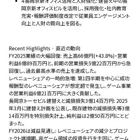
長岡京新オフィス活用と人財強化: 建替え中の長
4
岡京新オフィスビルを活用し、採用強化・社内教育
充実・報酬評価制度改定で従業員エンゲージメント
向上と人財の質向上を図る。
Recent Highlights · 直近の動向
FY2025業績の大幅回復: 売上高66億円(+43.8%)・営業
利益6億89百万円と、前期の営業損失5億22百万円から急
回復し、過去最高水準の売上を達成した。
レベニューシェアの一時的急増: 第1四半期を中心に成功
報酬型のレベニューシェアが想定超で発生し、ゲーム事業
の営業利益6億21百万円に大きく貢献した。
長岡京トーセビル建替えと減損損失3億14百万円: 2025
年3月に建替え計画を公表し、既存建物の減損損失等3億
14百万円を特別損失計上、純利益は2億50百万円にとど
まった。
FY2026は減益見通し: レベニューシェアの減少とプロジ
ェクト端境期、非ゲーム領域の投資先行を主因に、ゲーム