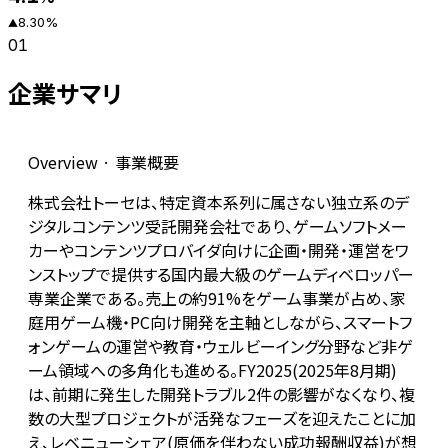
8.30
%
▲
01
企業サマリ
Overview · 事業概要
株式会社トーセは、特定資本系列に属さない独立系のデ
ジタルコンテンツ受託開発会社であり、ゲームソフトメー
カーやコンテンツプロバイダ向けに企画・開発・運営をワ
ンストップで提供する国内最大級のゲームディベロッパー
専業企業である。売上の約91%をゲーム事業が占め、家
庭用ゲーム機・PC向け開発を主軸としながら、スマートフ
ォンゲームの運営や教育・ウェルビーイング分野など非ゲ
ーム領域への多角化も進める。FY2025(2025年8月期)
は、前期に発生した開発トラブル2件の影響がなくなり、複
数の大型プロジェクトが活発なフェーズを迎えたことに加
え、レベニューシェア(原価を伴わない成功報酬収益)が想