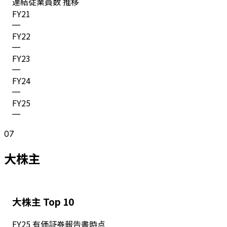
連結従業員数 推移
FY
21
—
FY
22
—
FY
23
—
FY
24
—
FY
25
—
07
大株主
大株主 Top 10
FY
25
有価証券報告書時点