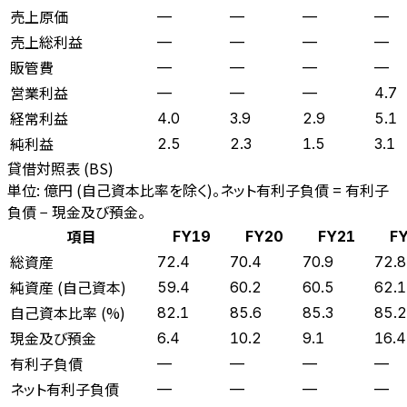
売上原価
—
—
—
—
売上総利益
—
—
—
—
販管費
—
—
—
—
営業利益
—
—
—
4.7
経常利益
4.0
3.9
2.9
5.1
純利益
2.5
2.3
1.5
3.1
貸借対照表 (BS)
単位: 億円 (自己資本比率を除く)。ネット有利子負債 = 有利子
負債 − 現金及び預金。
項目
FY19
FY20
FY21
F
総資産
72.4
70.4
70.9
72.8
純資産 (自己資本)
59.4
60.2
60.5
62.1
自己資本比率 (%)
82.1
85.6
85.3
85.2
現金及び預金
6.4
10.2
9.1
16.4
有利子負債
—
—
—
—
ネット有利子負債
—
—
—
—