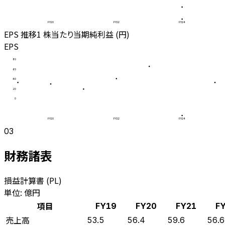
FY20
FY22
FY24
EPS 推移
1 株当たり当期純利益 (円)
EPS
80
60
40
20
0
FY20
FY22
FY24
03
財務諸表
損益計算書 (PL)
単位: 億円
項目
FY19
FY20
FY21
F
売上高
53.5
56.4
59.6
56.6