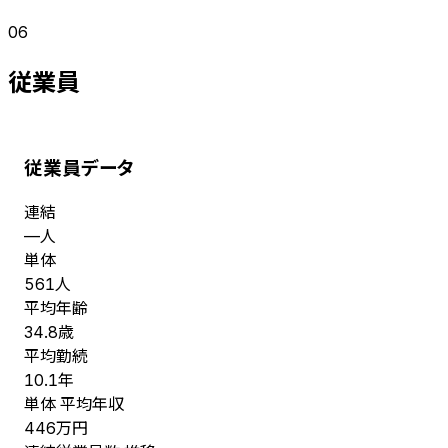
06
従業員
従業員データ
連結
人
—
単体
人
561
平均年齢
歳
34.8
平均勤続
年
10.1
単体 平均年収
万円
446