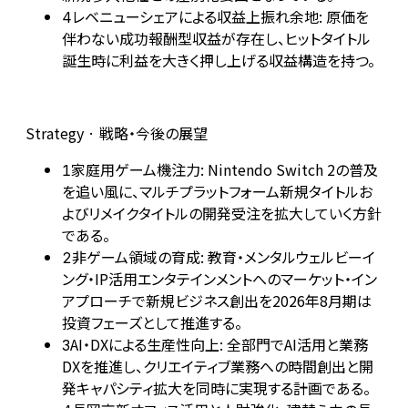
レベニューシェアによる収益上振れ余地: 原価を
4
伴わない成功報酬型収益が存在し、ヒットタイトル
誕生時に利益を大きく押し上げる収益構造を持つ。
Strategy · 戦略・今後の展望
家庭用ゲーム機注力: Nintendo Switch 2の普及
1
を追い風に、マルチプラットフォーム新規タイトルお
よびリメイクタイトルの開発受注を拡大していく方針
である。
非ゲーム領域の育成: 教育・メンタルウェルビーイ
2
ング・IP活用エンタテインメントへのマーケット・イン
アプローチで新規ビジネス創出を2026年8月期は
投資フェーズとして推進する。
AI・DXによる生産性向上: 全部門でAI活用と業務
3
DXを推進し、クリエイティブ業務への時間創出と開
発キャパシティ拡大を同時に実現する計画である。