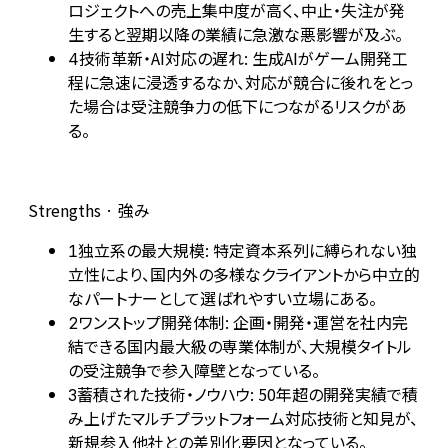
ロジェクトへの売上集中度が高く、中止・失注が発
生すると翌期以降の業績に急激な悪影響が及ぶ。
技術革新・AI対応の遅れ: 生成AIがゲーム開発工
4
程に急速に浸透するなか、対応が競合に後れをとっ
た場合は受注競争力の低下につながるリスクがあ
る。
Strengths · 強み
独立系の最大規模: 特定資本系列に縛られない独
1
立性により、国内外の多様なクライアントから中立的
なパートナーとして選ばれやすい立場にある。
ワンストップ開発体制: 企画・開発・運営を社内完
2
結できる国内最大級の専業体制が、大規模タイトル
の受注競争で参入障壁となっている。
蓄積された技術・ノウハウ: 50年超の開発実績で積
3
み上げたマルチプラットフォーム対応技術と知見が、
新規参入他社との差別化要因となっている。