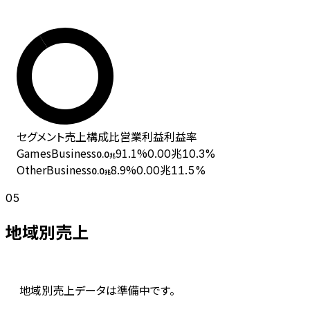
セグメント
売上
構成比
営業利益
利益率
GamesBusiness
91.1
%
0.00兆
10.3%
0.0
兆
OtherBusiness
8.9
%
0.00兆
11.5%
0.0
兆
05
地域別売上
地域別売上データは準備中です。