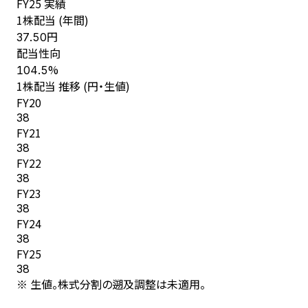
FY
25
実績
1株配当 (年間)
円
37.50
配当性向
%
104.5
1株配当 推移 (円・生値)
FY
20
38
FY
21
38
FY
22
38
FY
23
38
FY
24
38
FY
25
38
※ 生値。株式分割の遡及調整は未適用。