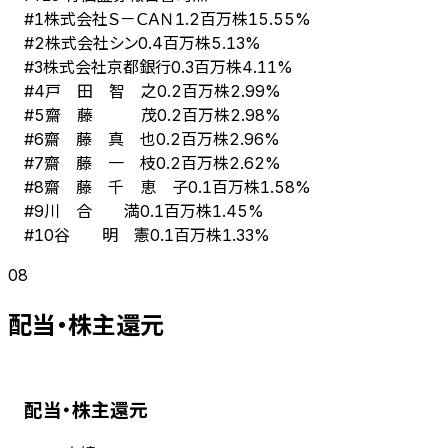
株式会社Ｓ－ＣＡＮ
#
1
1.2百万株
15.55%
株式会社シン
#
2
0.4百万株
5.13%
株式会社京都銀行
#
3
0.3百万株
4.11%
戸 田 智 之
#
4
0.2百万株
2.99%
齋 藤 茂
#
5
0.2百万株
2.98%
齋 藤 真 也
#
6
0.2百万株
2.96%
齋 藤 一 枝
#
7
0.2百万株
2.62%
齋 藤 千 恵 子
#
8
0.1百万株
1.58%
川 合 満
#
9
0.1百万株
1.45%
谷 明 憲
#
10
0.1百万株
1.33%
08
配当・株主還元
配当・株主還元