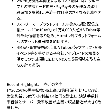
Web決済比率向上によるコスト削減: 丸井グルー
2
プとの提携カード拡充・PayPay等の多様な決済手
段追加を継続し、決済手数料率のさらなる低減を図
る。
ストリーマープラットフォーム事業の拡張: 配信支
3
援ツール「CastCraft」で1万4,000人超のVTuber等
外部配信者を取り込み、Mirrativ外プラットフォーム
へのアセット横展開を加速する。
M&A・事業提携の活用: VTuberポップアップ・音楽
4
イベント等を手がける子会社アイブレイドの知見を
活かしつつ、必要に応じてM&Aで成長領域を取り込
む方針である。
Recent Highlights · 直近の動向
FY2025初の黒字転換: 売上高72億円（前年比+17.9%）、
営業利益3.5億円・純利益7.4億円を計上し、決済手数料
率低減とサーバー費率改善が主因で収益構造が大きく改
善した。