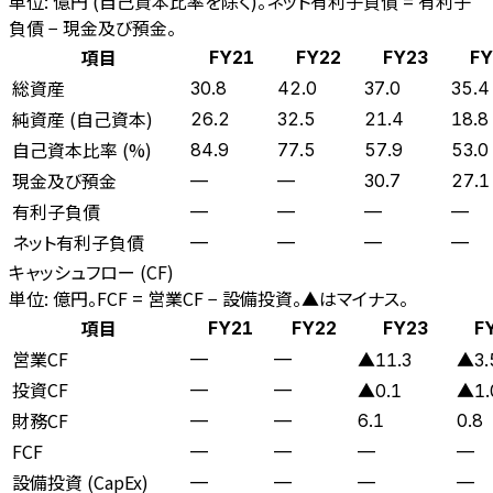
単位: 億円 (自己資本比率を除く)。ネット有利子負債 = 有利子
負債 − 現金及び預金。
項目
FY21
FY22
FY23
FY
総資産
30.8
42.0
37.0
35.4
純資産 (自己資本)
26.2
32.5
21.4
18.8
自己資本比率 (%)
84.9
77.5
57.9
53.0
現金及び預金
—
—
30.7
27.1
有利子負債
—
—
—
—
ネット有利子負債
—
—
—
—
キャッシュフロー (CF)
単位: 億円。FCF = 営業CF − 設備投資。▲はマイナス。
項目
FY21
FY22
FY23
F
営業CF
—
—
▲11.3
▲3.
投資CF
—
—
▲0.1
▲1.
財務CF
—
—
6.1
0.8
FCF
—
—
—
—
設備投資 (CapEx)
—
—
—
—