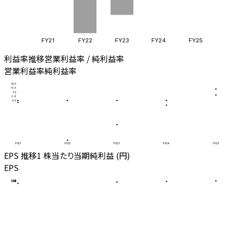
FY21
FY22
FY23
FY24
FY25
利益率推移
営業利益率 / 純利益率
営業利益率
純利益率
15.0
11.3
7.5
3.8
0.0
FY21
FY22
FY23
FY24
FY25
EPS 推移
1 株当たり当期純利益 (円)
EPS
50
37.5
25
12.5
0