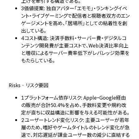
上げを牽引する構造である。
価値提案: 独自アバター「エモモ」・ランキングイベ
3
ント・ライブゲーミングで配信者と視聴者双方のエン
ゲージメントを高め、「居場所」としての粘着性を創
出している。
コスト構造: 決済手数料・サーバー費・デジタルコ
4
ンテンツ開発費が主要コストで、Web決済比率向上
と増収によるサーバー費率低下がレバレッジ効果を
もたらしている。
Risks · リスク要因
プラットフォーム依存リスク: Apple・Google経由
1
の販売が合計50.4%を占め、手数料変更や規約改
定が直ちに収益構造に影響を与える可能性がある。
ユーザートレンド変化リスク: 主要ユーザーが若年
2
層のため、嗜好やゲームタイトルのトレンド変化が急
速で、対応遅延が課金ユーザー数の減少に直結する