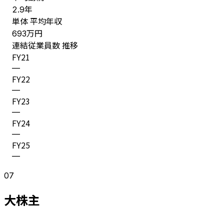
年
2.9
単体 平均年収
万円
693
連結従業員数 推移
FY
21
—
FY
22
—
FY
23
—
FY
24
—
FY
25
—
07
大株主