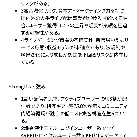
リスクがある。
競合激化リスク: 資本力・マーケティング力を持つ
3
国内外の大手ライブ配信事業者が参入・強化する場
合、ユーザー獲得コストの上昇や離反が業績を圧迫
する可能性がある。
ライブゲーミング市場の不確実性: 新市場ゆえにサ
4
ービス形態・収益モデルが未確立であり、法規制や
嗜好変化により成長が想定を下回るリスクが内在し
ている。
Strengths · 強み
高い配信者比率: アクティブユーザーの約3割が配
1
信者であり、相互ギフト率75.8%が示すコミュニティ
内経済循環が独自の低コスト集客構造を生んでい
る。
課金深化モデル: ログインユーザー数でなく
2
ARPPU・ロイヤルユーザー数をKPIとし、マーケティ