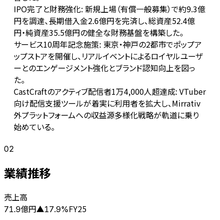
IPO完了と財務強化: 新規上場（有償一般募集）で約9.3億
円を調達、長期借入金2.6億円を完済し、総資産52.4億
円・純資産35.5億円の健全な財務基盤を構築した。
サービス10周年記念施策: 東京・神戸の2都市でポップア
ップストアを開催し、リアルイベントによるロイヤルユーザ
ーとのエンゲージメント強化とブランド認知向上を図っ
た。
CastCraftのアクティブ配信者1万4,000人超達成: VTuber
向け配信支援ツールが着実に利用者を拡大し、Mirrativ
外プラットフォームへの収益源多様化戦略が軌道に乗り
始めている。
02
業績推移
売上高
億円
FY25
71.9
▲
17.9
%