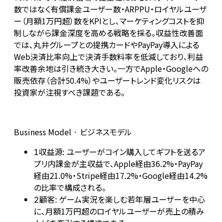
数ではなく有償課金ユーザー数・ARPPU・ロイヤルユーザ
ー（月額1万円超）数をKPIとし、マーケティングコストを抑
制しながら課金深度を高める戦略を採る。収益性改善面
では、丸井グループとの提携カードやPayPay導入による
Web決済比率向上で決済手数料率を低減しており、利益
率改善余地は引き続き大きい。一方でApple・Googleへの
販売依存（合計50.4%）やユーザートレンド変化リスクは
投資家が注視すべき課題である。
Business Model · ビジネスモデル
収益源: ユーザーがコイン購入してギフトを送るア
1
プリ内課金が主収益で、Apple経由36.2%・PayPay
経由21.0%・Stripe経由17.2%・Google経由14.2%
の比率で構成される。
顧客: ゲーム実況を楽しむ若年層ユーザーを中心
2
に、月額1万円超のロイヤルユーザーが売上の積み