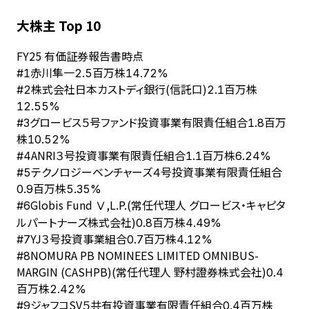
大株主 Top 10
FY
25
有価証券報告書時点
赤川隼一
#
1
2.5百万株
14.72%
株式会社日本カストディ銀行(信託口)
#
2
2.1百万株
12.55%
グロービス５号ファンド投資事業有限責任組合
#
3
1.8百万
株
10.52%
ANRI３号投資事業有限責任組合
#
4
1.1百万株
6.24%
テクノロジーベンチャーズ４号投資事業有限責任組合
#
5
0.9百万株
5.35%
Globis Fund Ⅴ,L.P.(常任代理人 グロービス・キャピタ
#
6
ルパートナーズ株式会社)
0.8百万株
4.49%
YJ３号投資事業組合
#
7
0.7百万株
4.12%
NOMURA PB NOMINEES LIMITED OMNIBUS-
#
8
MARGIN (CASHPB)(常任代理人 野村證券株式会社)
0.4
百万株
2.42%
ジャフコSV５共有投資事業有限責任組合
#
9
0.4百万株