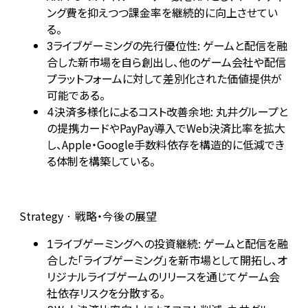
ング費を抑えつつ課金率を継続的に向上させてい
る。
ライブゲーミングの先行優位性: ゲームと配信を融
3
合した新市場を自ら創出し、他のゲーム会社や配信
プラットフォームに対して差別化された価値提供が
可能である。
決済多様化によるコスト改善余地: 丸井グループと
4
の提携カードやPayPay導入でWeb決済比率を拡大
し、Apple・Google手数料依存を構造的に低減でき
る体制を構築している。
Strategy · 戦略・今後の展望
ライブゲーミングへの投資継続: ゲームと配信を融
1
合した「ライブゲーミング」を新市場として開拓し、オ
リジナルライブゲームのリリースを通じてゲーム会
社依存リスクを分散する。