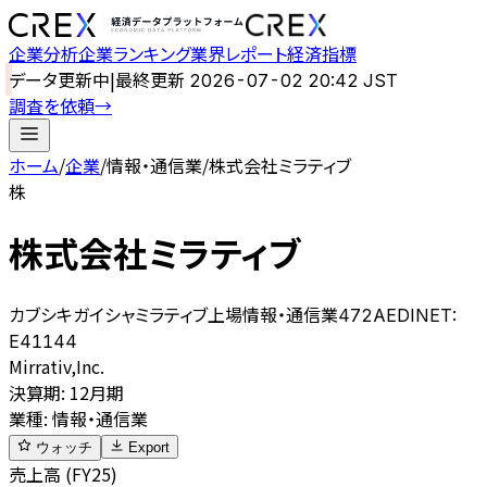
企業分析
企業ランキング
業界レポート
経済指標
データ更新中
|
最終更新
2026-07-02 20:42 JST
調査を依頼
→
ホーム
/
企業
/
情報・通信業
/
株式会社ミラティブ
株
株式会社ミラティブ
カブシキガイシャミラティブ
上場
情報・通信業
472A
EDINET:
E41144
Mirrativ,Inc.
決算期
:
12月期
業種
:
情報・通信業
ウォッチ
Export
売上高 (FY25)