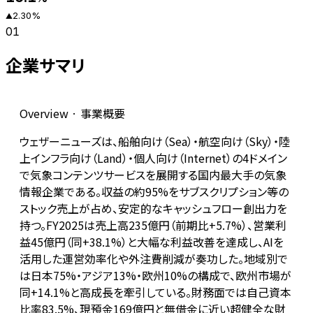
2.30
%
▲
01
企業サマリ
Overview · 事業概要
ウェザーニューズは、船舶向け（Sea）・航空向け（Sky）・陸
上インフラ向け（Land）・個人向け（Internet）の4ドメイン
で気象コンテンツサービスを展開する国内最大手の気象
情報企業である。収益の約95%をサブスクリプション等の
ストック売上が占め、安定的なキャッシュフロー創出力を
持つ。FY2025は売上高235億円（前期比+5.7%）、営業利
益45億円（同+38.1%）と大幅な利益改善を達成し、AIを
活用した運営効率化や外注費削減が奏功した。地域別で
は日本75%・アジア13%・欧州10%の構成で、欧州市場が
同+14.1%と高成長を牽引している。財務面では自己資本
比率83.5%、現預金169億円と無借金に近い超健全な財