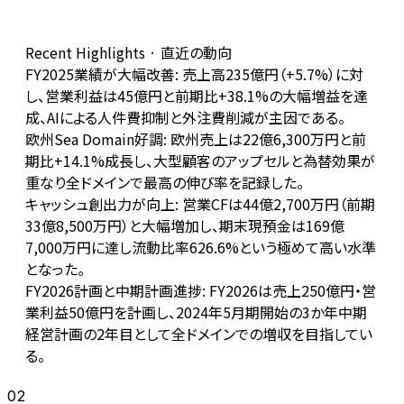
Recent Highlights · 直近の動向
FY2025業績が大幅改善: 売上高235億円（+5.7%）に対
し、営業利益は45億円と前期比+38.1%の大幅増益を達
成、AIによる人件費抑制と外注費削減が主因である。
欧州Sea Domain好調: 欧州売上は22億6,300万円と前
期比+14.1%成長し、大型顧客のアップセルと為替効果が
重なり全ドメインで最高の伸び率を記録した。
キャッシュ創出力が向上: 営業CFは44億2,700万円（前期
33億8,500万円）と大幅増加し、期末現預金は169億
7,000万円に達し流動比率626.6%という極めて高い水準
となった。
FY2026計画と中期計画進捗: FY2026は売上250億円・営
業利益50億円を計画し、2024年5月期開始の3か年中期
経営計画の2年目として全ドメインでの増収を目指してい
る。
02