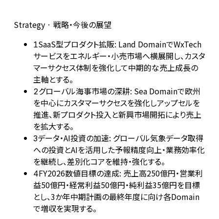
Strategy · 戦略・今後の展望
SaaS型プロダクト拡販: Land DomainでWxTech
1
サービスをエネルギー・小売市場へ横展開し、カスタ
マーサクセス体制を強化して中期的な売上成長の
主軸とする。
グローバル海事市場の深耕: Sea Domainで欧州
2
を中心にカスタマーサクセスを強化しアップセルを
推進、新プロダクト投入と新興市場開拓により売上
を拡大する。
データ・AI投資の加速: グローバル気象データ取得
3
への投資とAIを活用した予報精度向上・業務効率化
を継続し、差別化コアを維持・強化する。
FY2026数値目標の達成: 売上高250億円・営業利
4
益50億円・経常利益50億円・純利益35億円を目標
とし、3か年中期計画の最終年度に向け各Domain
で増収を実現する。