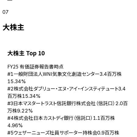
07
大株主
大株主 Top 10
FY
25
有価証券報告書時点
一般財団法人WNI気象文化創造センター
#
1
3.4百万株
15.34%
株式会社ダブリュー・エヌ・アイ・インスティテュート
#
2
3.4
百万株
15.34%
日本マスタートラスト信託銀行株式会社（信託口）
#
3
2.0百
万株
9.22%
株式会社日本カストディ銀行（信託口）
#
4
1.1百万株
4.96%
ウェザーニューズ社員サポーター持株会
#
5
0.9百万株