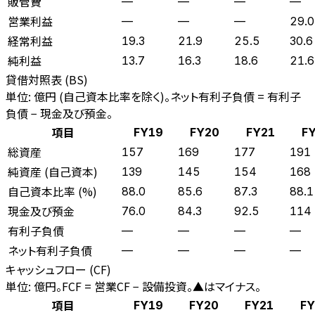
販管費
—
—
—
—
営業利益
—
—
—
29.0
経常利益
19.3
21.9
25.5
30.6
純利益
13.7
16.3
18.6
21.6
貸借対照表 (BS)
単位: 億円 (自己資本比率を除く)。ネット有利子負債 = 有利子
負債 − 現金及び預金。
項目
FY19
FY20
FY21
F
総資産
157
169
177
191
純資産 (自己資本)
139
145
154
168
自己資本比率 (%)
88.0
85.6
87.3
88.1
現金及び預金
76.0
84.3
92.5
114
有利子負債
—
—
—
—
ネット有利子負債
—
—
—
—
キャッシュフロー (CF)
単位: 億円。FCF = 営業CF − 設備投資。▲はマイナス。
項目
FY19
FY20
FY21
FY