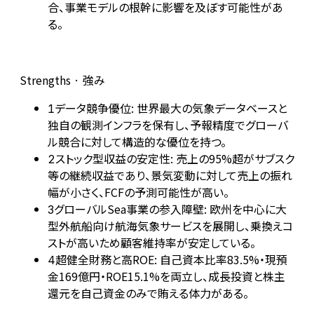
合、事業モデルの根幹に影響を及ぼす可能性があ
る。
Strengths · 強み
データ競争優位: 世界最大の気象データベースと
1
独自の観測インフラを保有し、予報精度でグローバ
ル競合に対して構造的な優位を持つ。
ストック型収益の安定性: 売上の95%超がサブスク
2
等の継続収益であり、景気変動に対して売上の振れ
幅が小さく、FCFの予測可能性が高い。
グローバルSea事業の参入障壁: 欧州を中心に大
3
型外航船向け航海気象サービスを展開し、乗換えコ
ストが高いため顧客維持率が安定している。
超健全財務と高ROE: 自己資本比率83.5%・現預
4
金169億円・ROE15.1%を両立し、成長投資と株主
還元を自己資金のみで賄える体力がある。