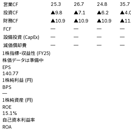
営業CF
25.3
26.7
24.8
35.7
投資CF
▲9.8
▲7.1
▲6.2
▲4.
財務CF
▲10.9
▲10.9
▲10.9
▲11
FCF
—
—
—
—
設備投資 (CapEx)
—
—
—
—
減価償却費
—
—
—
—
1株指標・収益性 (
FY25
)
株価データは準備中
EPS
140.77
1株純利益 (円)
BPS
—
1株純資産 (円)
ROE
15.1%
自己資本利益率
ROA