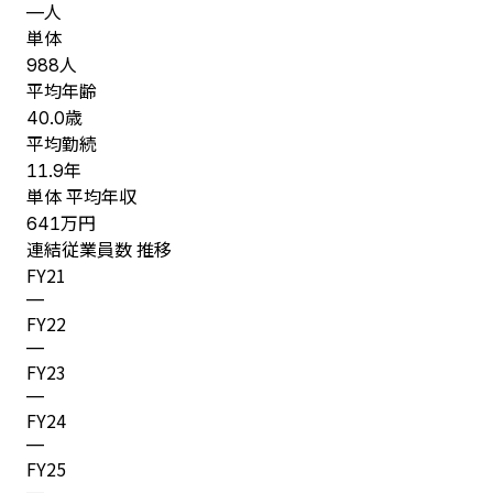
人
—
単体
人
988
平均年齢
歳
40.0
平均勤続
年
11.9
単体 平均年収
万円
641
連結従業員数 推移
FY
21
—
FY
22
—
FY
23
—
FY
24
—
FY
25
—