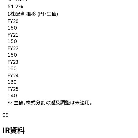
%
51.2
1株配当 推移 (円・生値)
FY
20
150
FY
21
150
FY
22
150
FY
23
160
FY
24
180
FY
25
140
※ 生値。株式分割の遡及調整は未適用。
09
IR資料