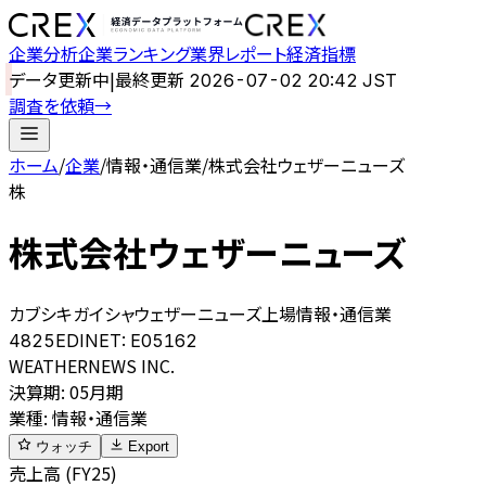
企業分析
企業ランキング
業界レポート
経済指標
データ更新中
|
最終更新
2026-07-02 20:42 JST
調査を依頼
→
ホーム
/
企業
/
情報・通信業
/
株式会社ウェザーニューズ
株
株式会社ウェザーニューズ
カブシキガイシャウェザーニューズ
上場
情報・通信業
4825
EDINET:
E05162
WEATHERNEWS INC.
決算期
:
05月期
業種
:
情報・通信業
ウォッチ
Export
売上高 (FY25)