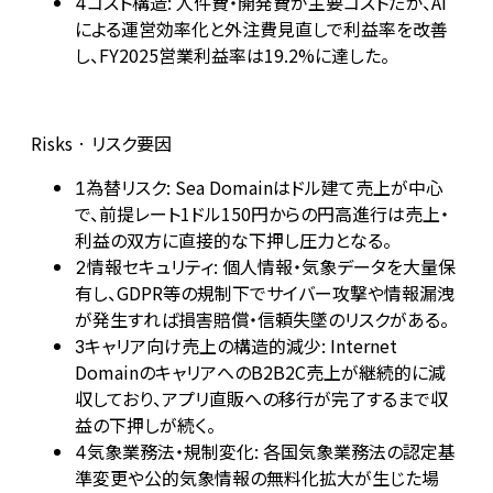
コスト構造: 人件費・開発費が主要コストだが、AI
4
による運営効率化と外注費見直しで利益率を改善
し、FY2025営業利益率は19.2%に達した。
Risks · リスク要因
為替リスク: Sea Domainはドル建て売上が中心
1
で、前提レート1ドル150円からの円高進行は売上・
利益の双方に直接的な下押し圧力となる。
情報セキュリティ: 個人情報・気象データを大量保
2
有し、GDPR等の規制下でサイバー攻撃や情報漏洩
が発生すれば損害賠償・信頼失墜のリスクがある。
キャリア向け売上の構造的減少: Internet
3
DomainのキャリアへのB2B2C売上が継続的に減
収しており、アプリ直販への移行が完了するまで収
益の下押しが続く。
気象業務法・規制変化: 各国気象業務法の認定基
4
準変更や公的気象情報の無料化拡大が生じた場