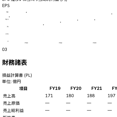
EPS
150
112.5
75
37.5
0
FY20
FY22
FY24
03
財務諸表
損益計算書 (PL)
単位: 億円
項目
FY19
FY20
FY21
F
売上高
171
180
188
197
売上原価
—
—
—
—
売上総利益
—
—
—
—