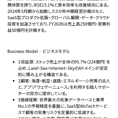
務体質を誇り、ROE15.1%と資本効率も改善傾向にある。
2024年5月期から始動した3か年中期経営計画のもと、
SaaS型プロダクト拡販・グローバル展開・データ・クラウド
投資を加速させており、FY2026は売上高250億円・営業利
益50億円を計画する。
Business Model · ビジネスモデル
収益源: ストック売上が全体の95.7%（224億円）を
1
占め、Land・Sea・Internet・Skyの4ドメインが安定
的に積み上がる構造である。
顧客: 海運・航空・道路・エネルギー・小売等の法人
2
と、アプリ「ウェザーニュース」を利用する個人サポー
ターの双方に提供している。
価値提案: 世界最大の気象データベースと業界
3
No.1の予報精度を基盤に、SaaS型WxTechサービ
スで顧客の気象リスクを定量的に低減する。