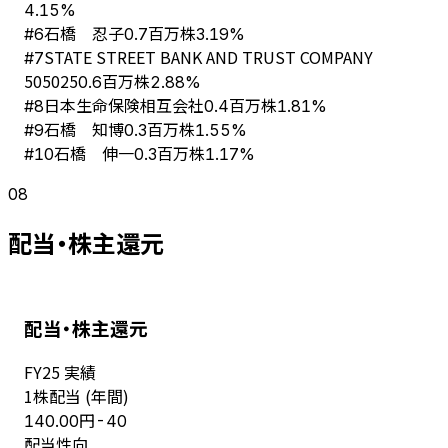
4.15%
石橋 忍子
#
6
0.7百万株
3.19%
STATE STREET BANK AND TRUST COMPANY
#
7
505025
0.6百万株
2.88%
日本生命保険相互会社
#
8
0.4百万株
1.81%
石橋 知博
#
9
0.3百万株
1.55%
石橋 伸一
#
10
0.3百万株
1.17%
08
配当・株主還元
配当・株主還元
FY
25
実績
1株配当 (年間)
円
140.00
-40
配当性向