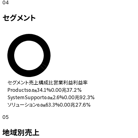
04
セグメント
セグメント
売上
構成比
営業利益
利益率
Products
34.1
%
0.00兆
37.2%
0.0
兆
SystemSupport
2.6
%
0.00兆
92.3%
0.0
兆
ソリューション
63.3
%
0.00兆
27.6%
0.0
兆
05
地域別売上