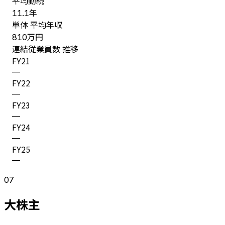
平均勤続
年
11.1
単体 平均年収
万円
810
連結従業員数 推移
FY
21
—
FY
22
—
FY
23
—
FY
24
—
FY
25
—
07
大株主