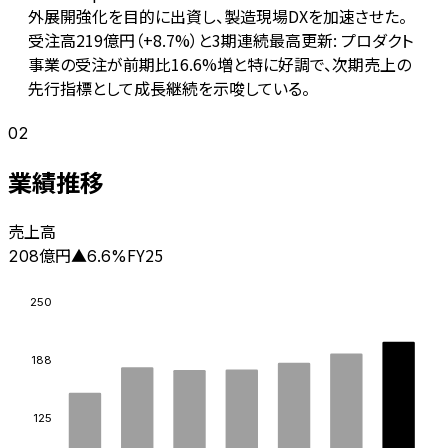
外展開強化を目的に出資し、製造現場DXを加速させた。
受注高219億円（+8.7%）と3期連続最高更新: プロダクト
事業の受注が前期比16.6%増と特に好調で、次期売上の
先行指標として成長継続を示唆している。
02
業績推移
売上高
億円
FY25
208
▲
6.6
%
250
188
125