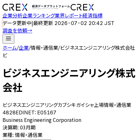
企業分析
企業ランキング
業界レポート
経済指標
データ更新中
|
最終更新
2026-07-02 20:42 JST
調査を依頼
→
ホーム
/
企業
/
情報・通信業
/
ビジネスエンジニアリング株式会社
ビ
ビジネスエンジニアリング株式
会社
ビジネスエンジニアリングカブシキガイシャ
上場
情報・通信業
4828
EDINET:
E05167
Business Engineering Corporation
決算期
:
03月期
業種
:
情報・通信業