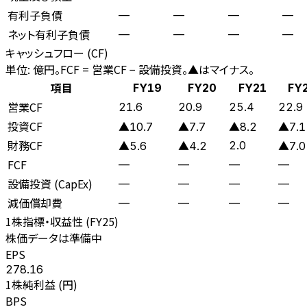
有利子負債
—
—
—
—
ネット有利子負債
—
—
—
—
キャッシュフロー (CF)
単位: 億円。FCF = 営業CF − 設備投資。▲はマイナス。
項目
FY19
FY20
FY21
FY
営業CF
21.6
20.9
25.4
22.9
投資CF
▲10.7
▲7.7
▲8.2
▲7.1
財務CF
2.0
▲5.6
▲4.2
▲7.0
FCF
—
—
—
—
設備投資 (CapEx)
—
—
—
—
減価償却費
—
—
—
—
1株指標・収益性 (
FY25
)
株価データは準備中
EPS
278.16
1株純利益 (円)
BPS