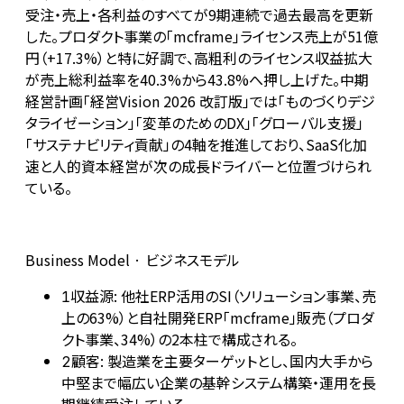
受注・売上・各利益のすべてが9期連続で過去最高を更新
した。プロダクト事業の「mcframe」ライセンス売上が51億
円（+17.3%）と特に好調で、高粗利のライセンス収益拡大
が売上総利益率を40.3%から43.8%へ押し上げた。中期
経営計画「経営Vision 2026 改訂版」では「ものづくりデジ
タライゼーション」「変革のためのDX」「グローバル支援」
「サステナビリティ貢献」の4軸を推進しており、SaaS化加
速と人的資本経営が次の成長ドライバーと位置づけられ
ている。
Business Model · ビジネスモデル
収益源: 他社ERP活用のSI（ソリューション事業、売
1
上の63%）と自社開発ERP「mcframe」販売（プロダ
クト事業、34%）の2本柱で構成される。
顧客: 製造業を主要ターゲットとし、国内大手から
2
中堅まで幅広い企業の基幹システム構築・運用を長