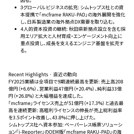
図る。
グローバルビジネスの拡充: シムトップス社との資
3
本提携で「mcframe RAKU-PAD」の海外展開を強化
し、日系製造業の海外拠点DX需要を取り込む。
人的資本投資の継続: 秋田県新拠点設立を含む採
4
用エリア拡大と人材育成・エンゲージメント向上に
重点投資し、成長を支えるエンジニア基盤を拡充す
る。
Recent Highlights · 直近の動向
FY2025業績は全項目で9期連続最高を更新: 売上高208
億円（+6.6%）、営業利益47億円（+20.4%）、純利益33億
円（+26.8%）と大幅増益を達成した。
「mcframe」ライセンス売上が51億円（+17.3%）と過去最
高を連続更新: 高粗利ライセンスの伸長が売上総利益率
を3.5ポイント改善し、43.8%に押し上げた。
シムトップス社へ資本参加: ペーパーレス帳票ソリューシ
ョン「i-Reporter」のOEM版「mcframe RAKU-PAD」の海