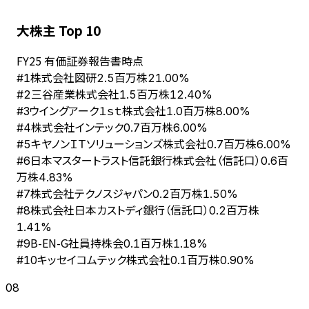
大株主 Top 10
FY
25
有価証券報告書時点
株式会社図研
#
1
2.5百万株
21.00%
三谷産業株式会社
#
2
1.5百万株
12.40%
ウイングアーク１ｓｔ株式会社
#
3
1.0百万株
8.00%
株式会社インテック
#
4
0.7百万株
6.00%
キヤノンＩＴソリューションズ株式会社
#
5
0.7百万株
6.00%
日本マスタートラスト信託銀行株式会社（信託口）
#
6
0.6百
万株
4.83%
株式会社テクノスジャパン
#
7
0.2百万株
1.50%
株式会社日本カストディ銀行（信託口）
#
8
0.2百万株
1.41%
B-EN-G社員持株会
#
9
0.1百万株
1.18%
キッセイコムテック株式会社
#
10
0.1百万株
0.90%
08