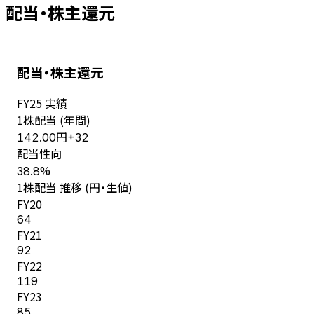
配当・株主還元
配当・株主還元
FY
25
実績
1株配当 (年間)
円
142.00
+
32
配当性向
%
38.8
1株配当 推移 (円・生値)
FY
20
64
FY
21
92
FY
22
119
FY
23
85