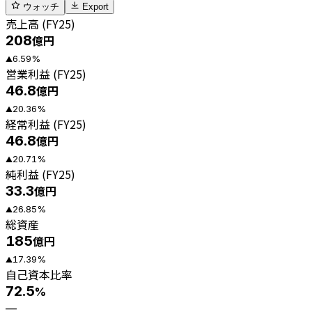
ウォッチ
Export
売上高 (FY25)
208
億円
6.59
%
▲
営業利益 (FY25)
46.8
億円
20.36
%
▲
経常利益 (FY25)
46.8
億円
20.71
%
▲
純利益 (FY25)
33.3
億円
26.85
%
▲
総資産
185
億円
17.39
%
▲
自己資本比率
72.5
%
—