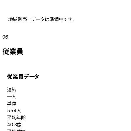
地域別売上データは準備中です。
06
従業員
従業員データ
連結
人
—
単体
人
554
平均年齢
歳
40.3