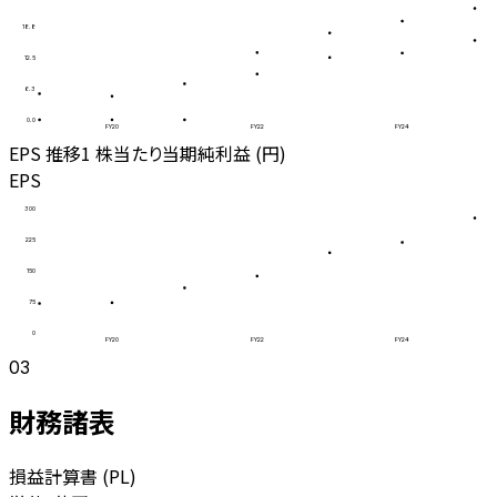
18.8
12.5
6.3
0.0
FY20
FY22
FY24
EPS 推移
1 株当たり当期純利益 (円)
EPS
300
225
150
75
0
FY20
FY22
FY24
03
財務諸表
損益計算書 (PL)