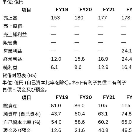
単位: 億円
項目
FY19
FY20
FY21
F
売上高
153
180
177
178
売上原価
—
—
—
—
売上総利益
—
—
—
—
販管費
—
—
—
—
営業利益
—
—
—
24.1
経常利益
12.0
15.8
18.9
24.
純利益
8.1
8.6
12.9
16.4
貸借対照表 (BS)
単位: 億円 (自己資本比率を除く)。ネット有利子負債 = 有利子
負債 − 現金及び預金。
項目
FY19
FY20
FY21
F
総資産
81.0
86.0
105
115
純資産 (自己資本)
43.7
50.4
63.1
74.8
自己資本比率 (%)
54.0
58.6
60.2
65.0
現金及び預金
12.6
21.6
40.8
49.5