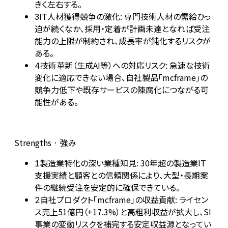
きく左右する。
IT人材獲得競争の激化: 専門技術人材の需給ひっ
3
迫が続くなか、採用・定着が計画未達となれば受注
能力の上限が制約され、成長率が鈍化するリスクが
ある。
技術革新（生成AI等）への対応リスク: 急速な技術
4
変化に適応できない場合、自社製品「mcframe」の
競争力低下や既存サービスの陳腐化につながる可
能性がある。
Strengths · 強み
製造業特化の深い業種知見: 30年超の製造業IT
1
支援実績と顧客との信頼関係により、大型・長期案
件の継続受注を安定的に確保できている。
自社プロダクト「mcframe」の収益貢献: ライセン
2
ス売上51億円（+17.3%）と高粗利収益が拡大し、SI
事業の変動リスクを補完する安定収益源となってい