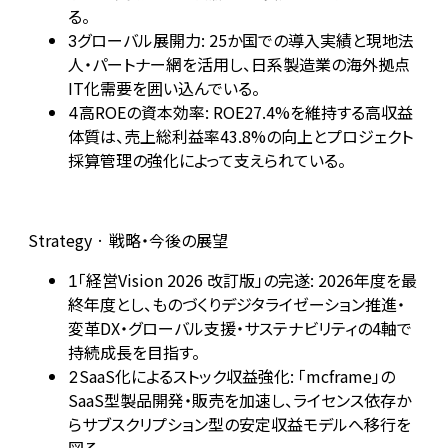
る。
グローバル展開力: 25か国での導入実績と現地法
3
人・パートナー網を活用し、日系製造業の海外拠点
IT化需要を囲い込んでいる。
高ROEの資本効率: ROE27.4%を維持する高収益
4
体質は、売上総利益率43.8%の向上とプロジェクト
採算管理の強化によって支えられている。
Strategy · 戦略・今後の展望
「経営Vision 2026 改訂版」の完遂: 2026年度を最
1
終年度とし、ものづくりデジタライゼーション推進・
変革DX・グローバル支援・サステナビリティの4軸で
持続成長を目指す。
SaaS化によるストック収益強化: 「mcframe」の
2
SaaS型製品開発・販売を加速し、ライセンス依存か
らサブスクリプション型の安定収益モデルへ移行を