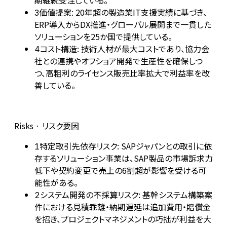
期継続受注している。
価値提案: 20年超の製造業IT支援実績に基づき、
3
ERP導入からDX推進・グローバル展開まで一貫した
ソリューションを25か国で提供している。
コスト構造: 技術人材が最大コストであり、協力会
4
社との連携やオフショア開発で生産性を確保しつ
つ、高粗利のライセンス販売比率拡大で利益率を改
善している。
Risks · リスク要因
特定取引先依存リスク: SAPジャパンとの取引に依
1
存するソリューション事業は、SAP製品の市場訴求力
低下や契約変更で売上の6割超が影響を受ける可
能性がある。
システム開発の不採算リスク: 基幹システム構築案
2
件における見積乖離・納期遅延は追加費用・賠償金
を招き、プロジェクトマネジメントの巧拙が利益を大