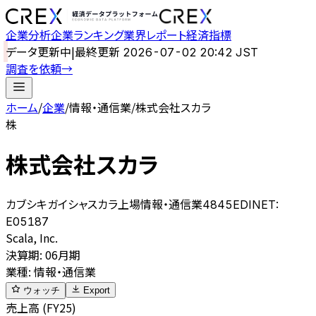
企業分析
企業ランキング
業界レポート
経済指標
データ更新中
|
最終更新
2026-07-02 20:42 JST
調査を依頼
→
ホーム
/
企業
/
情報・通信業
/
株式会社スカラ
株
株式会社スカラ
カブシキガイシャスカラ
上場
情報・通信業
4845
EDINET:
E05187
Scala, Inc.
決算期
:
06月期
業種
:
情報・通信業
ウォッチ
Export
売上高 (FY25)