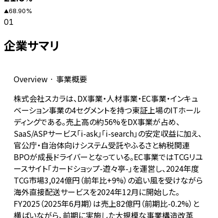
68.90
%
▲
01
企業サマリ
Overview · 事業概要
株式会社スカラは、DX事業・人材事業・EC事業・インキュ
ベーション事業の4セグメントを持つ東証上場のITホール
ディングである。売上高の約56%をDX事業が占め、
SaaS/ASPサービス「i-ask」「i-search」の安定収益に加え、
官公庁・自治体向けシステム受託やふるさと納税関連
BPOが成長ドライバーとなっている。EC事業ではTCGリユ
ースサイト「カードショップ-遊々亭-」を運営し、2024年度
TCG市場3,024億円（前年比+9%）の追い風を受けながら
海外直接配送サービスを2024年12月に開始した。
FY2025（2025年6月期）は売上82億円（前期比-0.2%）と
横ばいながら、前期に実施した大規模な事業構造改革