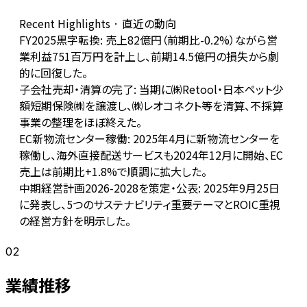
Recent Highlights · 直近の動向
FY2025黒字転換: 売上82億円（前期比-0.2%）ながら営
業利益751百万円を計上し、前期14.5億円の損失から劇
的に回復した。
子会社売却・清算の完了: 当期に㈱Retool・日本ペット少
額短期保険㈱を譲渡し、㈱レオコネクト等を清算、不採算
事業の整理をほぼ終えた。
EC新物流センター稼働: 2025年4月に新物流センターを
稼働し、海外直接配送サービスも2024年12月に開始、EC
売上は前期比+1.8%で順調に拡大した。
中期経営計画2026-2028を策定・公表: 2025年9月25日
に発表し、5つのサステナビリティ重要テーマとROIC重視
の経営方針を明示した。
02
業績推移