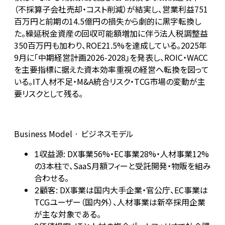
（不採算子会社売却・コスト削減）が結実し、営業利益751
百万円と前期の14.5億円の損失から劇的に黒字転換し
た。繰延税金資産の回収可能額増加に伴う法人税調整益
350百万円も加わり、ROE21.5%を達成している。2025年
9月に「中期経営計画2026-2028」を発表し、ROIC・WACC
を主要指標に据えた資本効率重視の経営へ転換を図って
いる。IT人材不足・M&A統合リスク・TCG市場の変動が主
要リスクとして残る。
Business Model · ビジネスモデル
収益源: DX事業56%・EC事業28%・人材事業12%
1
の3本柱で、SaaS月額フィーと受託開発・物販を組み
合わせる。
顧客: DX事業は国内大手企業・官公庁、EC事業は
2
TCGユーザー（国内外）、人材事業は新卒採用企業
が主な対象である。