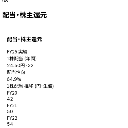
08
配当・株主還元
配当・株主還元
FY
25
実績
1株配当 (年間)
円
24.50
-32
配当性向
%
64.9
1株配当 推移 (円・生値)
FY
20
42
FY
21
50
FY
22
54