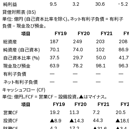
純利益
9.5
3.2
30.6
-5.2
貸借対照表 (BS)
単位: 億円 (自己資本比率を除く)。ネット有利子負債 = 有利子
負債 − 現金及び預金。
項目
FY19
FY20
FY21
F
総資産
187
249
203
208
純資産 (自己資本)
70.1
74.0
102
86.9
自己資本比率 (%)
37.5
29.7
50.0
41.7
現金及び預金
63.9
78.2
98.1
96.3
有利子負債
—
—
—
—
ネット有利子負債
—
—
—
—
キャッシュフロー (CF)
単位: 億円。FCF = 営業CF − 設備投資。▲はマイナス。
項目
FY19
FY20
FY21
FY
営業CF
19.2
11.3
7.2
20.5
投資CF
44.3
▲8.9
▲14.3
▲18.
財務CF
4.2
17.2
▲31.6
▲3.4