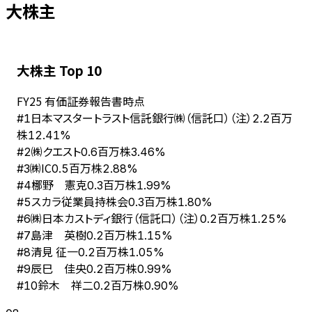
大株主
大株主 Top 10
FY
25
有価証券報告書時点
日本マスタートラスト信託銀行㈱（信託口）（注）
#
1
2.2百万
株
12.41%
㈱クエスト
#
2
0.6百万株
3.46%
㈱IC
#
3
0.5百万株
2.88%
梛野 憲克
#
4
0.3百万株
1.99%
スカラ従業員持株会
#
5
0.3百万株
1.80%
㈱日本カストディ銀行（信託口）（注）
#
6
0.2百万株
1.25%
島津 英樹
#
7
0.2百万株
1.15%
清見 征一
#
8
0.2百万株
1.05%
辰巳 佳央
#
9
0.2百万株
0.99%
鈴木 祥二
#
10
0.2百万株
0.90%