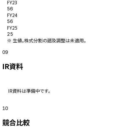
FY
23
56
FY
24
56
FY
25
25
※ 生値。株式分割の遡及調整は未適用。
09
IR資料
IR資料は準備中です。
10
競合比較