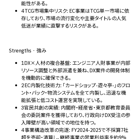
能性がある。
TCG市場集中リスク: EC事業はTCG単一市場に依
4
存しており、市場の流行変化や主要タイトルの人気
低迷が業績に直撃するリスクがある。
Strengths · 強み
DX×人材の複合基盤: エンジニア人財事業が内部
1
リソース調整と外部派遣を兼ね、DX案件の開発体制
を機動的に確保できる。
EC内製化技術力: 「カードショップ-遊々亭-」のフロ
2
ント・バック・物流システムを全て内製し、迅速な機
能拡張と低コスト運営を実現している。
官民共創の実績: 内閣府・経産省・東京都教育委員
3
会の委託案件を獲得しており、行政向けDX受注の参
入障壁が高い領域での地位を持つ。
事業構造改革の完遂: FY2024-2025で不採算7社
4
超を売却・清算し、継続事業の営業利益率を約9%