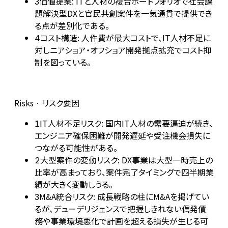
価値提案: ITと人材の複合ポートフォリオで社会課
3
題解決型DXと官民共創案件を一気通貫で提供でき
る点が差別化である。
コスト構造: 人件費が最大コストで、IT人材不足に
4
対しニアショア・オフショア開発拠点拡充でコスト抑
制を図っている。
Risks · リスク要因
IT人材不足リスク: 国内IT人材の需要逼迫が続き、
1
エンジニア確保困難が開発遅延や受注機会損失に
つながる可能性がある。
大型案件の変動リスク: DX事業は大型一時売上の
2
比率が高まっており、案件完了タイミングで四半期業
績が大きく変動しうる。
M&A統合リスク: 成長戦略の柱にM&Aを掲げてい
3
るが、デューデリジェンスで把握しきれない偶発債
務や事業環境悪化で計画を超える損失が生じる可