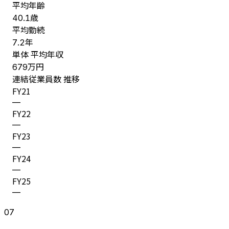
平均年齢
歳
40.1
平均勤続
年
7.2
単体 平均年収
万円
679
連結従業員数 推移
FY
21
—
FY
22
—
FY
23
—
FY
24
—
FY
25
—
07