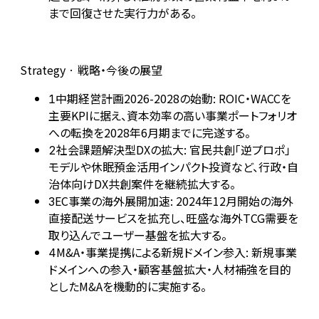
まで回復させた実行力がある。
Strategy · 戦略・今後の展望
中期経営計画2026-2028の始動: ROIC・WACCを
1
主要KPIに据え、資本効率の高い事業ポートフォリオ
への転換を2028年6月期までに完遂する。
社会課題解決型DXの拡大: 官民共創「逆プロポ」
2
モデルや休眠預金活用インパクト投資など、行政・自
治体向けDX共創案件を継続拡大する。
EC事業の海外展開加速: 2024年12月開始の海外
3
直接配送サービスを拡充し、旺盛な海外TCG需要を
取り込んでユーザー基盤を拡大する。
M&A・事業提携による新規ドメイン参入: 新規事業
4
ドメインへの参入・顧客基盤拡大・人材補強を目的
としたM&Aを機動的に実施する。