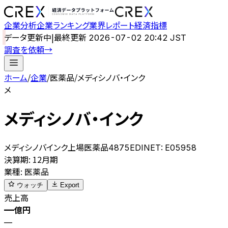
企業分析
企業ランキング
業界レポート
経済指標
データ更新中
|
最終更新
2026-07-02 20:42 JST
調査を依頼
→
ホーム
/
企業
/
医薬品
/
メディシノバ・インク
メ
メディシノバ・インク
メディシノバインク
上場
医薬品
4875
EDINET:
E05958
決算期
:
12月期
業種
:
医薬品
ウォッチ
Export
売上高
—
億円
—