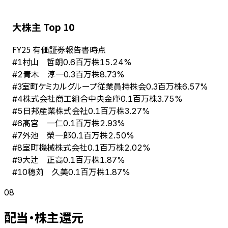
大株主 Top 10
FY
25
有価証券報告書時点
村山 哲朗
#
1
0.6百万株
15.24%
青木 淳一
#
2
0.3百万株
8.73%
室町ケミカルグループ従業員持株会
#
3
0.3百万株
6.57%
株式会社商工組合中央金庫
#
4
0.1百万株
3.75%
日邦産業株式会社
#
5
0.1百万株
3.27%
髙宮 一仁
#
6
0.1百万株
2.93%
外池 榮一郎
#
7
0.1百万株
2.50%
室町機械株式会社
#
8
0.1百万株
2.02%
大辻 正高
#
9
0.1百万株
1.87%
穗苅 久美
#
10
0.1百万株
1.87%
08
配当・株主還元