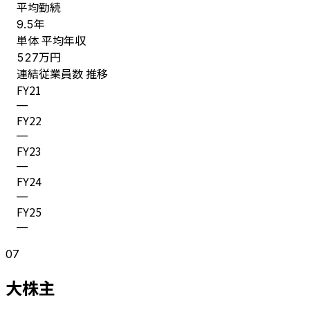
平均勤続
年
9.5
単体 平均年収
万円
527
連結従業員数 推移
FY
21
—
FY
22
—
FY
23
—
FY
24
—
FY
25
—
07
大株主