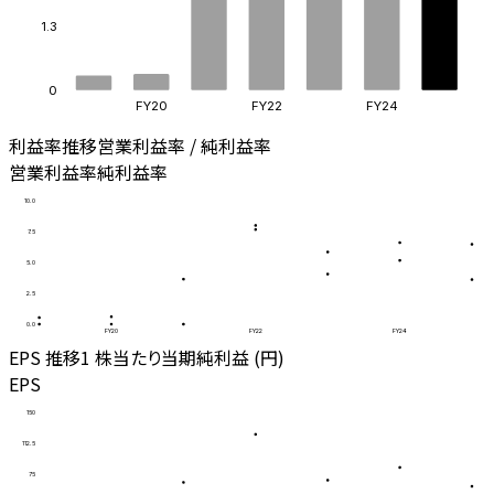
1.3
0
FY20
FY22
FY24
利益率推移
営業利益率 / 純利益率
営業利益率
純利益率
10.0
7.5
5.0
2.5
0.0
FY20
FY22
FY24
EPS 推移
1 株当たり当期純利益 (円)
EPS
150
112.5
75