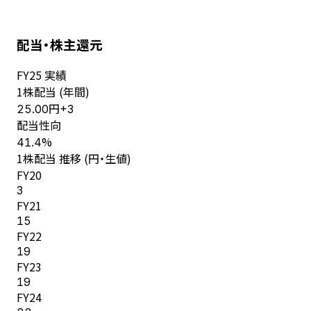
配当・株主還元
FY
25
実績
1株配当 (年間)
円
25.00
+
3
配当性向
%
41.4
1株配当 推移 (円・生値)
FY
20
3
FY
21
15
FY
22
19
FY
23
19
FY
24