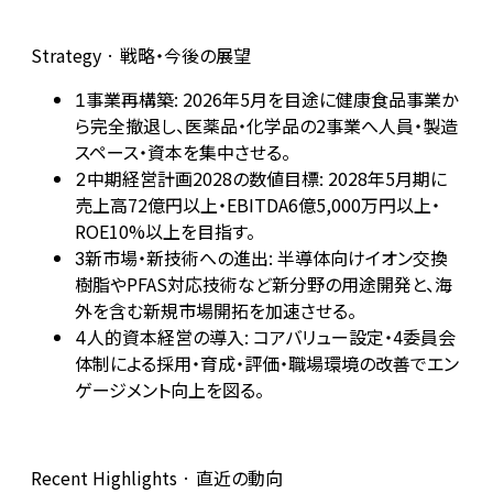
Strategy · 戦略・今後の展望
事業再構築: 2026年5月を目途に健康食品事業か
1
ら完全撤退し、医薬品・化学品の2事業へ人員・製造
スペース・資本を集中させる。
中期経営計画2028の数値目標: 2028年5月期に
2
売上高72億円以上・EBITDA6億5,000万円以上・
ROE10%以上を目指す。
新市場・新技術への進出: 半導体向けイオン交換
3
樹脂やPFAS対応技術など新分野の用途開発と、海
外を含む新規市場開拓を加速させる。
人的資本経営の導入: コアバリュー設定・4委員会
4
体制による採用・育成・評価・職場環境の改善でエン
ゲージメント向上を図る。
Recent Highlights · 直近の動向