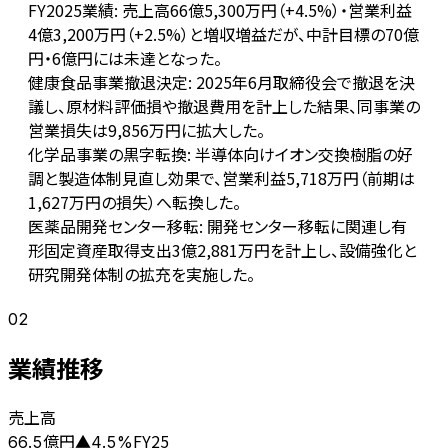
FY2025業績: 売上高66億5,300万円（+4.5%）・営業利益
4億3,200万円（+2.5%）と増収増益だが、中計目標の70億
円・6億円には未達となった。
健康食品事業撤退決定: 2025年6月取締役会で撤退を決
議し、原材料評価損や撤退費用を計上した結果、同事業の
営業損失は9,856万円に拡大した。
化学品事業の黒字転換: 半導体向けイオン交換樹脂の好
調と製造体制見直し効果で、営業利益5,718万円（前期は
1,627万円の損失）へ転換した。
医薬品開発センター移転: 開発センター移転に関連し有
形固定資産取得支出3億2,881万円を計上し、設備強化と
研究開発体制の拡充を実施した。
02
業績推移
売上高
億円
FY25
66.5
▲
4.5
%