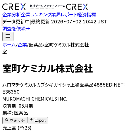
企業分析
企業ランキング
業界レポート
経済指標
データ更新中
|
最終更新
2026-07-02 20:42 JST
調査を依頼
→
ホーム
/
企業
/
医薬品
/
室町ケミカル株式会社
室
室町ケミカル株式会社
ムロマチケミカルカブシキガイシャ
上場
医薬品
4885
EDINET:
E36350
MUROMACHI CHEMICALS INC.
決算期
:
05月期
業種
:
医薬品
ウォッチ
Export
売上高 (FY25)