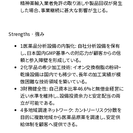
精神薬輸入業者免許の取り消しや製品回収が発生
した場合、事業継続に甚大な影響が生じる。
Strengths · 強み
医薬品分析設備の内製化: 自社分析設備を保有
1
し、日本国内GMP基準への対応力が顧客からの信
頼と参入障壁を形成している。
化学品の希少加工技術: イオン交換樹脂の粉砕・
2
乾燥設備は国内でも稀少で、長年の加工実績が模
倣困難な技術領域を築いている。
財務健全性: 自己資本比率46.6%と無借金経営に
3
近い水準を維持し、設備投資余力と安定配当の両
立が可能である。
多地域調達ネットワーク: カントリーリスク分散を
4
目的に複数地域から医薬品原薬を調達し、安定供
給体制を顧客へ提供できる。