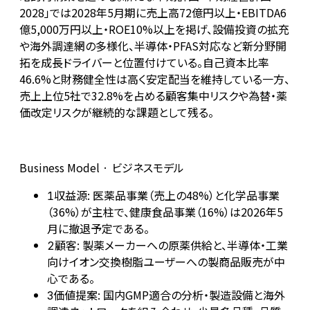
2028」では2028年5月期に売上高72億円以上・EBITDA6
億5,000万円以上・ROE10%以上を掲げ、設備投資の拡充
や海外調達網の多様化、半導体・PFAS対応など新分野開
拓を成長ドライバーと位置付けている。自己資本比率
46.6%と財務健全性は高く安定配当を維持している一方、
売上上位5社で32.8%を占める顧客集中リスクや為替・薬
価改定リスクが継続的な課題として残る。
Business Model · ビジネスモデル
収益源: 医薬品事業（売上の48%）と化学品事業
1
（36%）が主柱で、健康食品事業（16%）は2026年5
月に撤退予定である。
顧客: 製薬メーカーへの原薬供給と、半導体・工業
2
向けイオン交換樹脂ユーザーへの製商品販売が中
心である。
価値提案: 国内GMP適合の分析・製造設備と海外
3