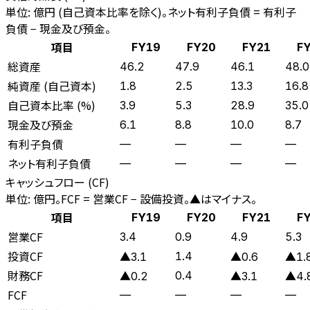
単位: 億円 (自己資本比率を除く)。ネット有利子負債 = 有利子
負債 − 現金及び預金。
項目
FY19
FY20
FY21
F
総資産
46.2
47.9
46.1
48.0
純資産 (自己資本)
1.8
2.5
13.3
16.8
自己資本比率 (%)
3.9
5.3
28.9
35.0
現金及び預金
6.1
8.8
10.0
8.7
有利子負債
—
—
—
—
ネット有利子負債
—
—
—
—
キャッシュフロー (CF)
単位: 億円。FCF = 営業CF − 設備投資。▲はマイナス。
項目
FY19
FY20
FY21
F
営業CF
3.4
0.9
4.9
5.3
投資CF
1.4
▲3.1
▲0.6
▲1.
財務CF
0.4
▲0.2
▲3.1
▲4.
FCF
—
—
—
—