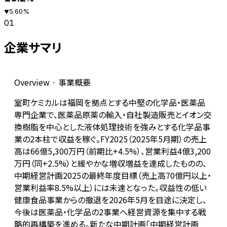
5.60
%
▼
01
企業サマリ
Overview · 事業概要
室町ケミカルは福岡を拠点とする中堅の化学品・医薬品
専門企業で、医薬品原薬の輸入・自社製造販売とイオン交
換樹脂を中心とした液体処理技術を強みとする化学品事
業の2本柱で収益を稼ぐ。FY2025（2025年5月期）の売上
高は66億5,300万円（前期比+4.5%）、営業利益4億3,200
万円（同+2.5%）と緩やかな増収増益を達成したものの、
中期経営計画2025の最終年度目標（売上高70億円以上・
営業利益率8.5%以上）には未達となった。収益性の低い
健康食品事業からの撤退を2026年5月を目途に決定し、
今後は医薬品・化学品の2事業へ経営資源を集中する戦
略的再構築を進める。新たな中期計画「中期経営計画