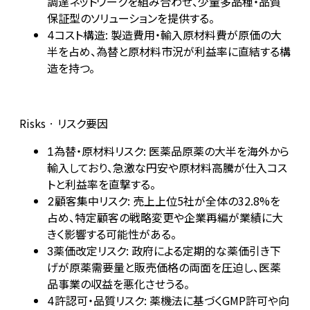
調達ネットワークを組み合わせ、少量多品種・品質
保証型のソリューションを提供する。
コスト構造: 製造費用・輸入原材料費が原価の大
4
半を占め、為替と原材料市況が利益率に直結する構
造を持つ。
Risks · リスク要因
為替・原材料リスク: 医薬品原薬の大半を海外から
1
輸入しており、急激な円安や原材料高騰が仕入コス
トと利益率を直撃する。
顧客集中リスク: 売上上位5社が全体の32.8%を
2
占め、特定顧客の戦略変更や企業再編が業績に大
きく影響する可能性がある。
薬価改定リスク: 政府による定期的な薬価引き下
3
げが原薬需要量と販売価格の両面を圧迫し、医薬
品事業の収益を悪化させうる。
許認可・品質リスク: 薬機法に基づくGMP許可や向
4