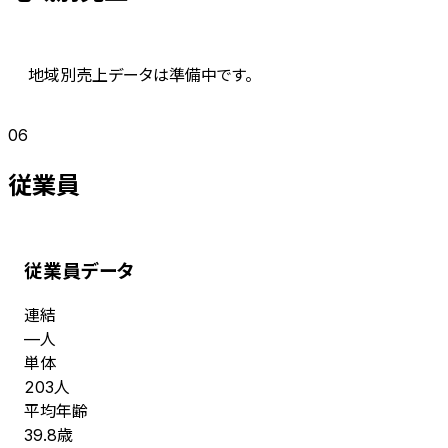
地域別売上データは準備中です。
06
従業員
従業員データ
連結
人
—
単体
人
203
平均年齢
歳
39.8