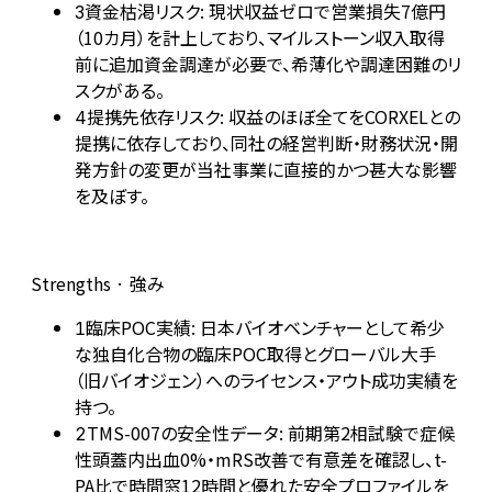
資金枯渇リスク: 現状収益ゼロで営業損失7億円
3
（10カ月）を計上しており、マイルストーン収入取得
前に追加資金調達が必要で、希薄化や調達困難のリ
スクがある。
提携先依存リスク: 収益のほぼ全てをCORXELとの
4
提携に依存しており、同社の経営判断・財務状況・開
発方針の変更が当社事業に直接的かつ甚大な影響
を及ぼす。
Strengths · 強み
臨床POC実績: 日本バイオベンチャーとして希少
1
な独自化合物の臨床POC取得とグローバル大手
（旧バイオジェン）へのライセンス・アウト成功実績を
持つ。
TMS-007の安全性データ: 前期第2相試験で症候
2
性頭蓋内出血0%・mRS改善で有意差を確認し、t-
PA比で時間窓12時間と優れた安全プロファイルを