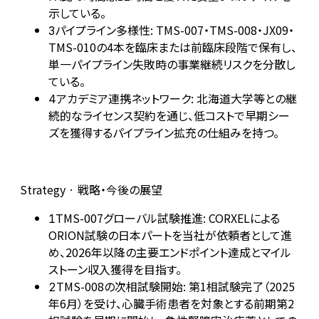
示している。
パイプライン多様性: TMS-007・TMS-008・JX09・
3
TMS-010の4本を臨床または前臨床段階で保有し、
単一パイプライン失敗時の事業継続リスクを分散し
ている。
アカデミア連携ネットワーク: 北海道大学等との継
4
続的なライセンス契約を通じ、低コストで早期シー
ズを獲得するパイプライン拡充の仕組みを持つ。
Strategy · 戦略・今後の展望
TMS-007グローバル試験推進: CORXELによる
1
ORION試験の日本パートを当社が依頼者として進
め、2026年以降の主要エンドポイント達成とマイル
ストーン収入獲得を目指す。
TMS-008の次相試験開始: 第1相試験完了（2025
2
年6月）を受け、心臓手術患者を対象とする前期第2