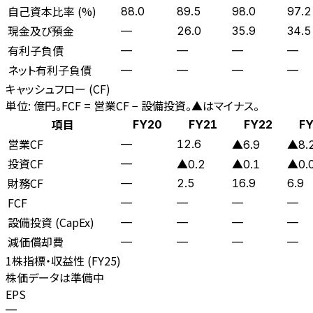
自己資本比率 (%)
88.0
89.5
98.0
97.2
現金及び預金
—
26.0
35.9
34.5
有利子負債
—
—
—
—
ネット有利子負債
—
—
—
—
キャッシュフロー (CF)
単位: 億円。FCF = 営業CF − 設備投資。▲はマイナス。
項目
FY20
FY21
FY22
F
営業CF
—
12.6
▲6.9
▲8.
投資CF
—
▲0.2
▲0.1
▲0.
財務CF
—
2.5
16.9
6.9
FCF
—
—
—
—
設備投資 (CapEx)
—
—
—
—
減価償却費
—
—
—
—
1株指標・収益性 (
FY25
)
株価データは準備中
EPS
—