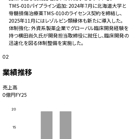
TMS-010パイプライン追加: 2024年7月に北海道大学と
脊髄損傷治療薬TMS-010のライセンス契約を締結し、
2025年11月にはレゾルビン類縁体も新たに導入した。
体制強化: 外資系製薬企業でグローバル臨床開発経験を
持つ横田尚久氏が開発担当取締役に就任し、臨床開発の
迅速化を図る体制整備を実施した。
02
業績推移
売上高
億円
FY25
0
20
15