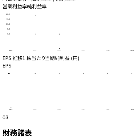
営業利益率
純利益率
60.0
45.0
30.0
15.0
0.0
FY20
FY21
FY22
FY23
FY24
FY25
EPS 推移
1 株当たり当期純利益 (円)
EPS
60
45
30
15
0
FY20
FY21
FY22
FY23
FY24
FY25
03
財務諸表