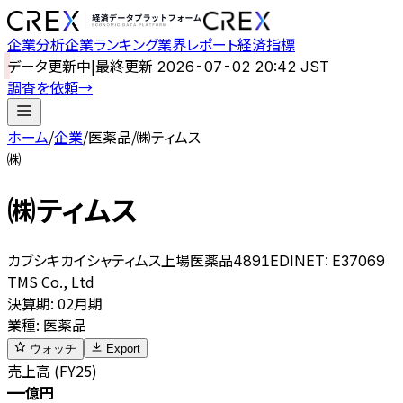
企業分析
企業ランキング
業界レポート
経済指標
データ更新中
|
最終更新
2026-07-02 20:42 JST
調査を依頼
→
ホーム
/
企業
/
医薬品
/
㈱ティムス
㈱
㈱ティムス
カブシキカイシャティムス
上場
医薬品
4891
EDINET:
E37069
TMS Co., Ltd
決算期
:
02月期
業種
:
医薬品
ウォッチ
Export
売上高 (FY25)
—
億円