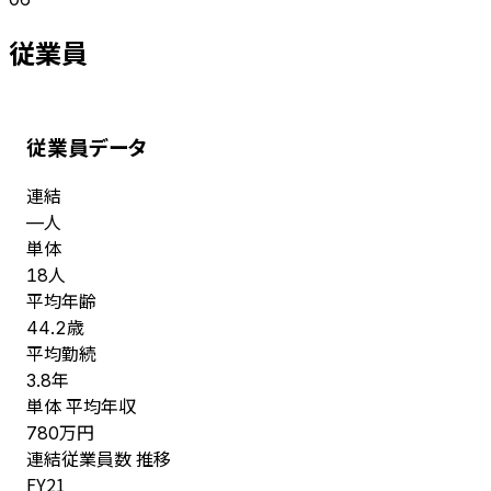
従業員
従業員データ
連結
人
—
単体
人
18
平均年齢
歳
44.2
平均勤続
年
3.8
単体 平均年収
万円
780
連結従業員数 推移
FY
21