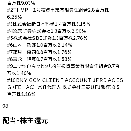
百万株
9.03%
ＴＨＶＰ－１号投資事業有限責任組合
#
2
2.8百万株
6.25%
株式会社新日本科学
#
3
1.4百万株
3.15%
楽天証券株式会社
#
4
1.3百万株
2.90%
株式会社ＳＢＩ証券
#
5
1.3百万株
2.78%
山本 哲郎
#
6
1.0百万株
2.14%
蓮見 惠司
#
7
0.8百万株
1.76%
富永 隆寛
#
8
0.7百万株
1.53%
ニッセイ・キャピタル９号投資事業有限責任組合
#
9
0.7百
万株
1.46%
ＢＮＹ ＧＣＭ ＣＬＩＥＮＴ ＡＣＣＯＵＮＴ ＪＰＲＤ ＡＣ ＩＳ
#
10
Ｇ （ＦＥ－ＡＣ）（常任代理人 株式会社三菱ＵＦＪ銀行）
0.5
百万株
1.18%
08
配当・株主還元