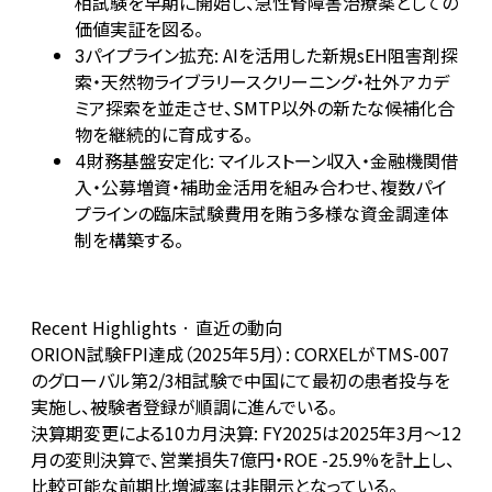
相試験を早期に開始し、急性腎障害治療薬としての
価値実証を図る。
パイプライン拡充: AIを活用した新規sEH阻害剤探
3
索・天然物ライブラリースクリーニング・社外アカデ
ミア探索を並走させ、SMTP以外の新たな候補化合
物を継続的に育成する。
財務基盤安定化: マイルストーン収入・金融機関借
4
入・公募増資・補助金活用を組み合わせ、複数パイ
プラインの臨床試験費用を賄う多様な資金調達体
制を構築する。
Recent Highlights · 直近の動向
ORION試験FPI達成（2025年5月）: CORXELがTMS-007
のグローバル第2/3相試験で中国にて最初の患者投与を
実施し、被験者登録が順調に進んでいる。
決算期変更による10カ月決算: FY2025は2025年3月〜12
月の変則決算で、営業損失7億円・ROE -25.9%を計上し、
比較可能な前期比増減率は非開示となっている。