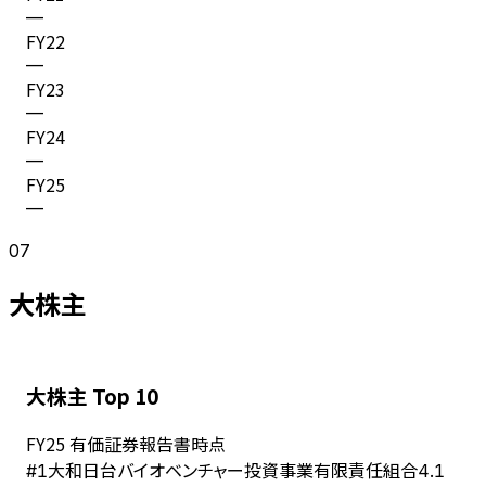
—
FY
22
—
FY
23
—
FY
24
—
FY
25
—
07
大株主
大株主 Top 10
FY
25
有価証券報告書時点
大和日台バイオベンチャー投資事業有限責任組合
#
1
4.1