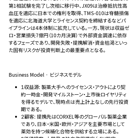
第1相試験を完了し次相に移行中、JX09は治療抵抗性高
血圧を適応に日本での権利を取得、TMS-010は脊髄損傷
を適応に北海道大学とライセンス契約を締結するなどパ
イプラインは4本体制に拡充している。一方、現状は収益ゼ
ロ・営業損失7億円（10カ月決算）で外部資金調達に依存
するフェーズであり、開発失敗・提携解消・資金枯渇といっ
た固有リスクが投資判断上の最重要点となる。
Business Model · ビジネスモデル
収益源: 製薬大手へのライセンス・アウトにより契
1
約一時金・開発マイルストーン・上市後ロイヤリティ
を得るモデルで、現時点は売上計上なしの先行投資
期である。
顧客: 提携先はCORXEL等のグローバル製薬企業
2
であり、日本・米国・欧州・アジアを主要市場として
薬効を持つ候補化合物を供給する立場にある。