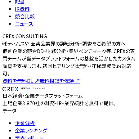
配当
IR資料
競合比較
ニュース
CREX CONSULTING
㈱ティムスや 医薬品業界の詳細分析・調査をご希望の方へ
個別企業の競合DD・財務分析・業界ベンチマーク等、CREXの専
門チームが当データプラットフォームの基盤を活かしたカスタム
調査を支援します。初回ヒアリングは無料・守秘義務契約対応
可。
資料を無料DL
↗
無料相談を依頼
↗
日本経済・企業データプラットフォーム
上場企業3,870社の財務・IR・業界統計を無料で提供。
データ
企業分析
企業ランキング
業界レポート