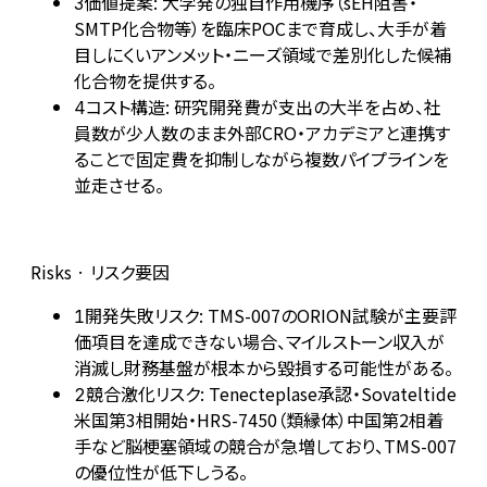
価値提案: 大学発の独自作用機序（sEH阻害・
3
SMTP化合物等）を臨床POCまで育成し、大手が着
目しにくいアンメット・ニーズ領域で差別化した候補
化合物を提供する。
コスト構造: 研究開発費が支出の大半を占め、社
4
員数が少人数のまま外部CRO・アカデミアと連携す
ることで固定費を抑制しながら複数パイプラインを
並走させる。
Risks · リスク要因
開発失敗リスク: TMS-007のORION試験が主要評
1
価項目を達成できない場合、マイルストーン収入が
消滅し財務基盤が根本から毀損する可能性がある。
競合激化リスク: Tenecteplase承認・Sovateltide
2
米国第3相開始・HRS-7450（類縁体）中国第2相着
手など脳梗塞領域の競合が急増しており、TMS-007
の優位性が低下しうる。