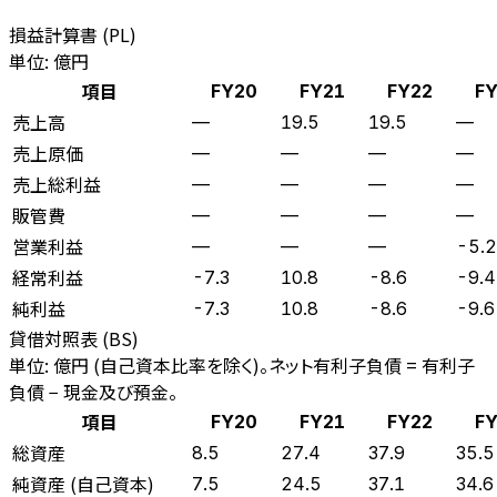
損益計算書 (PL)
単位: 億円
項目
FY20
FY21
FY22
F
売上高
—
19.5
19.5
—
売上原価
—
—
—
—
売上総利益
—
—
—
—
販管費
—
—
—
—
営業利益
—
—
—
-5.2
経常利益
-7.3
10.8
-8.6
-9.4
純利益
-7.3
10.8
-8.6
-9.6
貸借対照表 (BS)
単位: 億円 (自己資本比率を除く)。ネット有利子負債 = 有利子
負債 − 現金及び預金。
項目
FY20
FY21
FY22
F
総資産
8.5
27.4
37.9
35.5
純資産 (自己資本)
7.5
24.5
37.1
34.6