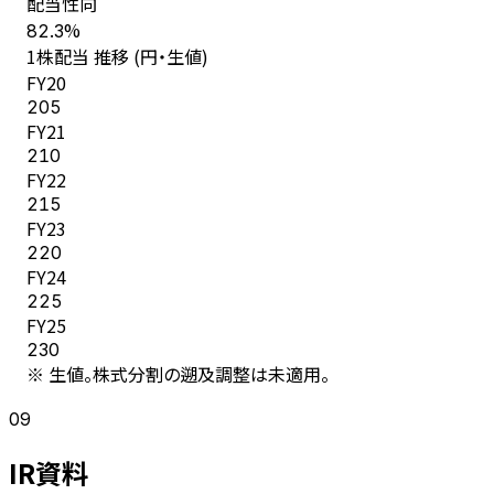
配当性向
%
82.3
1株配当 推移 (円・生値)
FY
20
205
FY
21
210
FY
22
215
FY
23
220
FY
24
225
FY
25
230
※ 生値。株式分割の遡及調整は未適用。
09
IR資料