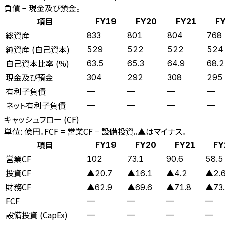
負債 − 現金及び預金。
項目
FY19
FY20
FY21
F
総資産
833
801
804
768
純資産 (自己資本)
529
522
522
524
自己資本比率 (%)
63.5
65.3
64.9
68.2
現金及び預金
304
292
308
295
有利子負債
—
—
—
—
ネット有利子負債
—
—
—
—
キャッシュフロー (CF)
単位: 億円。FCF = 営業CF − 設備投資。▲はマイナス。
項目
FY19
FY20
FY21
FY
営業CF
102
73.1
90.6
58.5
投資CF
▲20.7
▲16.1
▲4.2
▲2.
財務CF
▲62.9
▲69.6
▲71.8
▲73
FCF
—
—
—
—
設備投資 (CapEx)
—
—
—
—