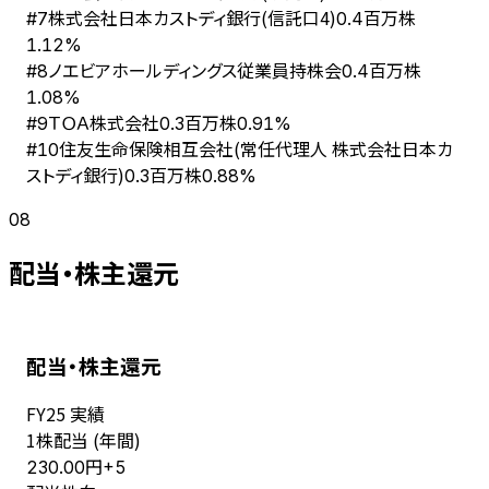
株式会社日本カストディ銀行(信託口4)
#
7
0.4百万株
1.12%
ノエビアホールディングス従業員持株会
#
8
0.4百万株
1.08%
ＴＯＡ株式会社
#
9
0.3百万株
0.91%
住友生命保険相互会社(常任代理人 株式会社日本カ
#
10
ストディ銀行)
0.3百万株
0.88%
08
配当・株主還元
配当・株主還元
FY
25
実績
1株配当 (年間)
円
230.00
+
5