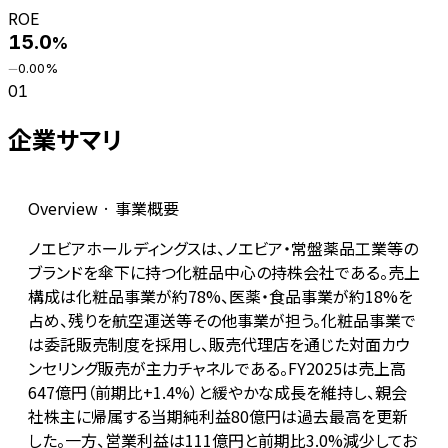
ROE
15.0
%
0.00
%
―
01
企業サマリ
Overview · 事業概要
ノエビアホールディングスは、ノエビア・常盤薬品工業等の
ブランドを傘下に持つ化粧品中心の持株会社である。売上
構成は化粧品事業が約78%、医薬・食品事業が約18%を
占め、残りを航空運送等その他事業が担う。化粧品事業で
は委託販売制度を採用し、販売代理店を通じた対面カウ
ンセリング販売が主力チャネルである。FY2025は売上高
647億円（前期比+1.4%）と緩やかな成長を維持し、親会
社株主に帰属する当期純利益80億円は過去最高を更新
した。一方、営業利益は111億円と前期比3.0%減少してお