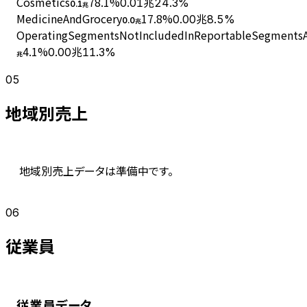
Cosmetics
78.1
%
0.01兆
24.3%
0.1
兆
MedicineAndGrocery
17.8
%
0.00兆
8.5%
0.0
兆
OperatingSegmentsNotIncludedInReportableSegmentsAn
4.1
%
0.00兆
11.3%
兆
05
地域別売上
地域別売上データは準備中です。
06
従業員
従業員データ