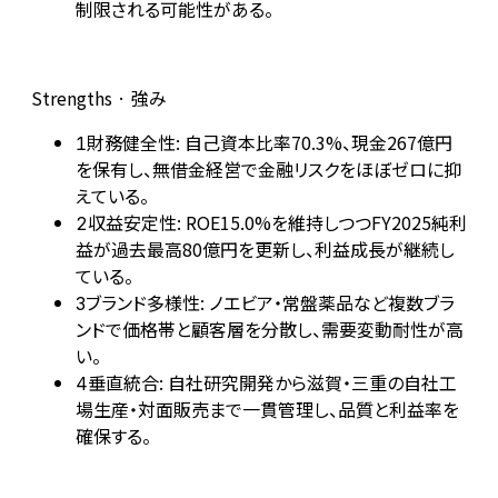
制限される可能性がある。
Strengths · 強み
財務健全性: 自己資本比率70.3%、現金267億円
1
を保有し、無借金経営で金融リスクをほぼゼロに抑
えている。
収益安定性: ROE15.0%を維持しつつFY2025純利
2
益が過去最高80億円を更新し、利益成長が継続し
ている。
ブランド多様性: ノエビア・常盤薬品など複数ブラ
3
ンドで価格帯と顧客層を分散し、需要変動耐性が高
い。
垂直統合: 自社研究開発から滋賀・三重の自社工
4
場生産・対面販売まで一貫管理し、品質と利益率を
確保する。