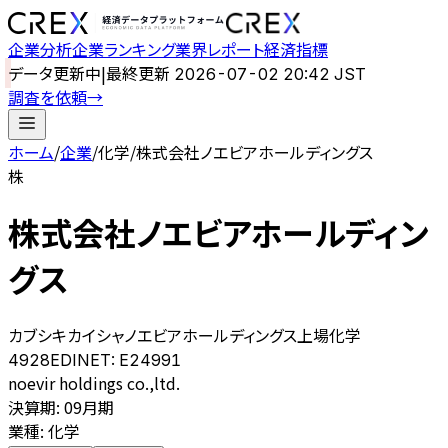
企業分析
企業ランキング
業界レポート
経済指標
データ更新中
|
最終更新
2026-07-02 20:42 JST
調査を依頼
→
ホーム
/
企業
/
化学
/
株式会社ノエビアホールディングス
株
株式会社ノエビアホールディン
グス
カブシキカイシャノエビアホールディングス
上場
化学
4928
EDINET:
E24991
noevir holdings co.,ltd.
決算期
:
09月期
業種
:
化学