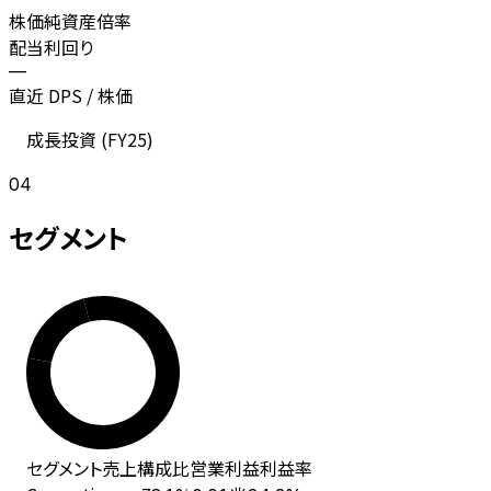
株価純資産倍率
配当利回り
—
直近 DPS / 株価
成長投資 (
FY25
)
04
セグメント
セグメント
売上
構成比
営業利益
利益率