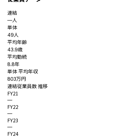
連結
人
—
単体
人
49
平均年齢
歳
43.9
平均勤続
年
8.8
単体 平均年収
万円
803
連結従業員数 推移
FY
21
—
FY
22
—
FY
23
—
FY
24