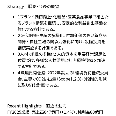
Strategy · 戦略・今後の展望
ブランド価値向上: 化粧品・医薬食品事業で確固た
1
るブランド構築を継続し、安定的な利益創出基盤を
強化する方針である。
研究開発・生産の多様化: 付加価値の高い新商品
2
開発と自社工場の競争力強化に向け、設備投資を
継続実施する計画である。
人材・組織の多様化: 人的資本を重要経営課題と
3
位置づけ、多様な人材活用と社内環境整備を加速
する方針である。
環境負荷低減: 2022年設立の「環境負荷低減委員
4
会」主導でCO2排出量（Scope1,2,3）の段階的削減
に取り組む計画である。
Recent Highlights · 直近の動向
FY2025業績: 売上高647億円（+1.4%）、純利益80億円