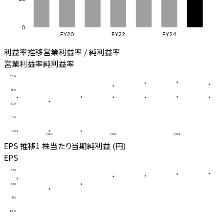
0
FY20
FY22
FY24
利益率推移
営業利益率 / 純利益率
営業利益率
純利益率
20.0
15.0
10.0
5.0
0.0
FY20
FY22
FY24
EPS 推移
1 株当たり当期純利益 (円)
EPS
250
187.5
125
62.5