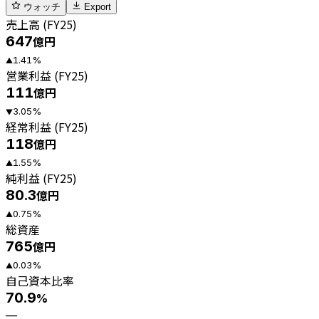
ウォッチ
Export
売上高 (FY25)
647
億円
1.41
%
▲
営業利益 (FY25)
111
億円
3.05
%
▼
経常利益 (FY25)
118
億円
1.55
%
▲
純利益 (FY25)
80.3
億円
0.75
%
▲
総資産
765
億円
0.03
%
▲
自己資本比率
70.9
%
—