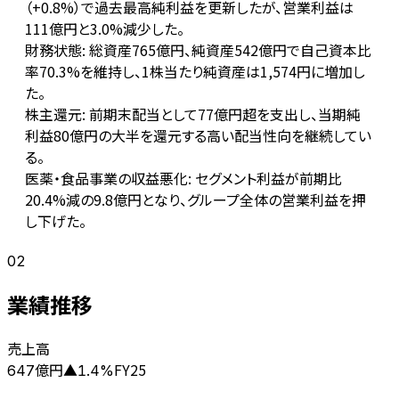
（+0.8%）で過去最高純利益を更新したが、営業利益は
111億円と3.0%減少した。
財務状態: 総資産765億円、純資産542億円で自己資本比
率70.3%を維持し、1株当たり純資産は1,574円に増加し
た。
株主還元: 前期末配当として77億円超を支出し、当期純
利益80億円の大半を還元する高い配当性向を継続してい
る。
医薬・食品事業の収益悪化: セグメント利益が前期比
20.4%減の9.8億円となり、グループ全体の営業利益を押
し下げた。
02
業績推移
売上高
億円
FY25
647
▲
1.4
%