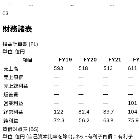
0
FY20
FY22
FY24
03
財務諸表
損益計算書 (PL)
単位: 億円
項目
FY19
FY20
FY21
F
売上高
593
518
513
611
売上原価
—
—
—
—
売上総利益
—
—
—
—
販管費
—
—
—
—
営業利益
—
—
—
101
経常利益
122
82.4
89.7
104
純利益
72.3
56.2
63.8
75.9
貸借対照表 (BS)
単位: 億円 (自己資本比率を除く)。ネット有利子負債 = 有利子