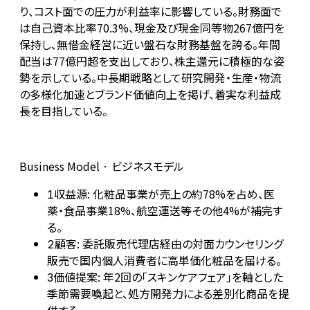
り、コスト面での圧力が利益率に影響している。財務面で
は自己資本比率70.3%、現金及び現金同等物267億円を
保持し、無借金経営に近い盤石な財務基盤を誇る。年間
配当は77億円超を支出しており、株主還元に積極的な姿
勢を示している。中長期戦略として研究開発・生産・物流
の多様化加速とブランド価値向上を掲げ、着実な利益成
長を目指している。
Business Model · ビジネスモデル
収益源: 化粧品事業が売上の約78%を占め、医
1
薬・食品事業18%、航空運送等その他4%が補完す
る。
顧客: 委託販売代理店経由の対面カウンセリング
2
販売で国内個人消費者に高単価化粧品を届ける。
価値提案: 年2回の「スキンケアフェア」を軸とした
3
季節需要喚起と、処方開発力による差別化商品を提