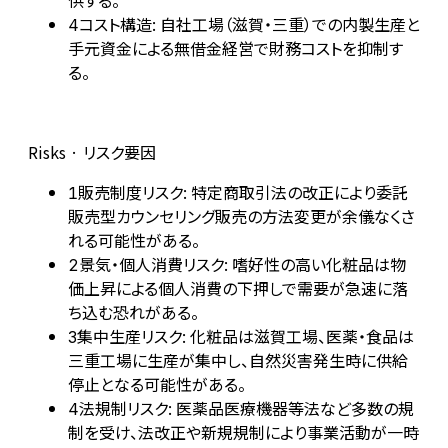
供する。
コスト構造: 自社工場（滋賀・三重）での内製生産と
4
手元資金による無借金経営で財務コストを抑制す
る。
Risks · リスク要因
販売制度リスク: 特定商取引法の改正により委託
1
販売型カウンセリング販売の方法変更が余儀なくさ
れる可能性がある。
景気・個人消費リスク: 嗜好性の高い化粧品は物
2
価上昇による個人消費の下押しで需要が急速に落
ち込む恐れがある。
集中生産リスク: 化粧品は滋賀工場、医薬・食品は
3
三重工場に生産が集中し、自然災害発生時に供給
停止となる可能性がある。
法規制リスク: 医薬品医療機器等法など多数の規
4
制を受け、法改正や新規規制により事業活動が一時